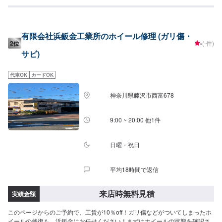
有限会社浜鈑金工業所のホイール修理 (ガリ傷・
2位
-
(-件)
サビ)
代車OK
カードOK
神奈川県藤沢市西富678
9:00 ~ 20:00 他1件
日曜・祝日
平均18時間で返信
来店時無料見積
実績金額
このページからのご予約で、工賃が10％off！ガリ傷などがついてしまったホ
イールの修復も、浜鈑金にお任せください！まずはホイールの状態を確認さ