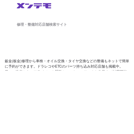
修理・整備対応店舗検索サイト
鈑金(板金)修理から車検・オイル交換・タイヤ交換などの整備もネットで簡単
に予約ができます。ドラレコやETCのパーツ持ち込み対応店舗も掲載中。
日々の洗車から、アライメント調整といったマニアックな作業まで対応可能
な店舗探しができ、来店予約まで対応しております。
ホーム
店舗を探す
会社概要
店舗様向け管理画面
SV様向け管理画面
お問い合わせ