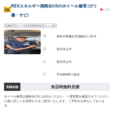
REXエネルギー湘南台CSのホイール修理 (ガリ
1位
-
(-件)
傷・サビ)
代車OK
カードOK
QR決済OK
ローンOK
神奈川県藤沢市湘南台1-22-9
受付停止中
受付停止中
平均8時間で返信
来店時無料見積
実績金額
ホイール修理は湘南台CSにお任せください。一度状態を確認させていただい
た後に詳しいお見積もりをご提示いたします。ご予約をお待ちしておりま
す。