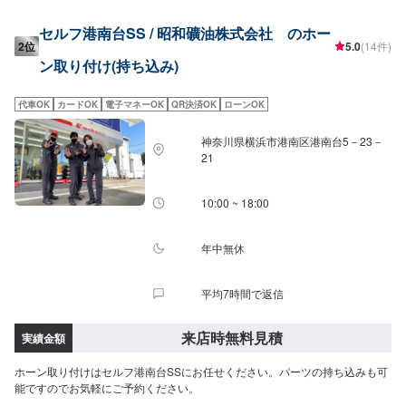
従業員が在籍しております。車検だけでなく、アフターパーツ取り付けのお
客さまのお車を受け入れる体制が整えておりますので、ご予約・ご来店を心
セルフ港南台SS / 昭和礦油株式会社 のホー
よりお待ちしております！
2位
5.0
(14件)
ン取り付け(持ち込み)
代車OK
カードOK
電子マネーOK
QR決済OK
ローンOK
神奈川県横浜市港南区港南台5－23－
21
10:00 ~ 18:00
年中無休
平均7時間で返信
来店時無料見積
実績金額
ホーン取り付けはセルフ港南台SSにお任せください。パーツの持ち込みも可
能ですのでお気軽にご予約ください。