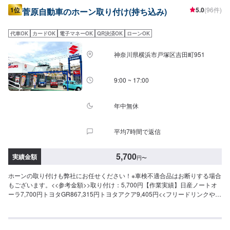
1位
5.0
(96件)
菅原自動車のホーン取り付け(持ち込み)
代車OK
カードOK
電子マネーOK
QR決済OK
ローンOK
神奈川県横浜市戸塚区吉田町951
9:00 ~ 17:00
年中無休
平均7時間で返信
5,700
実績金額
円
〜
ホーンの取り付けも弊社にお任せください！※車検不適合品はお断りする場合
もございます。<<参考金額>>取り付け：5,700円【作業実績】日産ノートオ
ーラ7,700円トヨタGR867,315円トヨタアクア9,405円<<フリードリンクやキ
ッズルームも完備！>>店内でお待ち頂く場合や、お子様連れの方にも快適に
お過ごし頂けるよう環境を整えております。<<経験豊富な資格保持者が多数
在籍>>自動車検査員が5名、二級整備士が5名、車体整備士が1名と、多数の