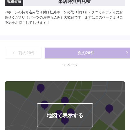
来店時無料見積
実績金額
☑︎ホーンの持ち込み取り付け社外ホーンの取り付けもテクニカルボディにお
任せください！パーツのお持ち込みも大歓迎です！まずはこのページよりご
予約をお待ちしております！
前の
20
件
次の
20
件
1
/
1
ページ
地図で表示する