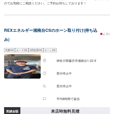
のでお気軽にご相談ください。ご予約お待ちしております！
REXエネルギー湘南台CSのホーン取り付け(持ち込
-
(-件)
み)
代車OK
カードOK
QR決済OK
ローンOK
神奈川県藤沢市湘南台1-22-9
受付停止中
受付停止中
平均8時間で返信
来店時無料見積
実績金額