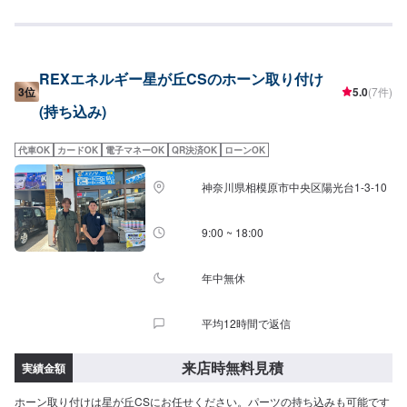
REXエネルギー星が丘CSのホーン取り付け
3位
5.0
(7件)
(持ち込み)
代車OK
カードOK
電子マネーOK
QR決済OK
ローンOK
神奈川県相模原市中央区陽光台1-3-10
9:00 ~ 18:00
年中無休
平均12時間で返信
来店時無料見積
実績金額
ホーン取り付けは星が丘CSにお任せください。パーツの持ち込みも可能です