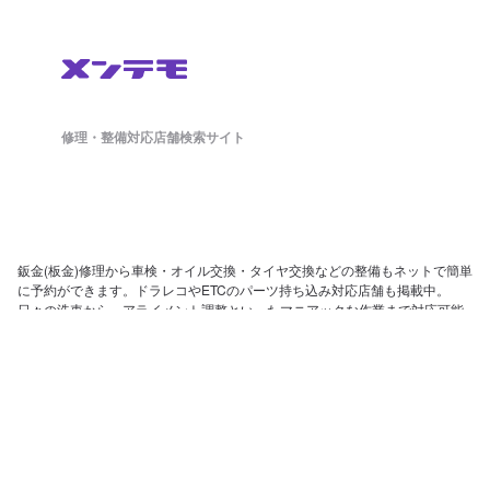
修理・整備対応店舗検索サイト
鈑金(板金)修理から車検・オイル交換・タイヤ交換などの整備もネットで簡単
に予約ができます。ドラレコやETCのパーツ持ち込み対応店舗も掲載中。
日々の洗車から、アライメント調整といったマニアックな作業まで対応可能
な店舗探しができ、来店予約まで対応しております。
ホーム
店舗を探す
会社概要
店舗様向け管理画面