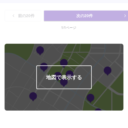
前の
20
件
次の
20
件
1
/
1
ページ
地図で表示する