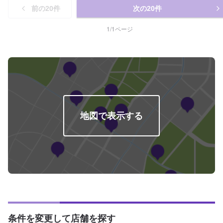
前の
20
件
次の
20
件
1
/
1
ページ
地図で表示する
条件を変更して店舗を探す