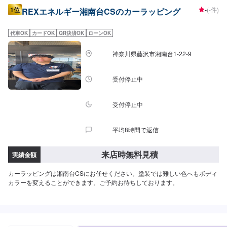
1位
-
(-件)
REXエネルギー湘南台CSのカーラッピング
代車OK
カードOK
QR決済OK
ローンOK
神奈川県藤沢市湘南台1-22-9
受付停止中
受付停止中
平均8時間で返信
来店時無料見積
実績金額
カーラッピングは湘南台CSにお任せください。塗装では難しい色へもボディ
カラーを変えることができます。ご予約お待ちしております。