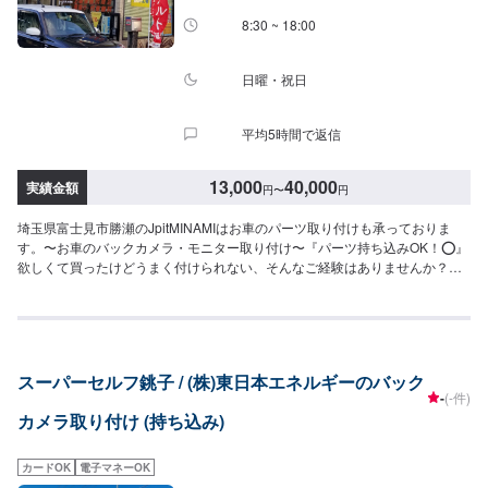
8:30 ~ 18:00
日曜・祝日
平均5時間で返信
13,000
40,000
実績金額
円
〜
円
埼玉県富士見市勝瀬のJpitMINAMIはお車のパーツ取り付けも承っておりま
す。〜お車のバックカメラ・モニター取り付け〜『パーツ持ち込みOK！⭕️』
欲しくて買ったけどうまく付けられない、そんなご経験はありませんか？ジ
ェイピットミナミでは、ネットでご購入いただいたパーツを取り付けること
が可能です。クルマ好きの皆さんのピットワーカーにおまかせください。
【1】オファーにてお問い合わせ【2】お見積り【3】お見積りにご納得いた
だければ作業開始【4】仕上がり次第納車『代車について』代車をご用意して
います。お車の作業中は代車をご利用ください。※代車の燃料代はお客様にご
スーパーセルフ銚子 / (株)東日本エネルギーのバック
負担いただいております。『営業時間・定休日』営業時間：8:30〜18:00定休
-
(-件)
日：日・祝・第一月曜
カメラ取り付け (持ち込み)
カードOK
電子マネーOK