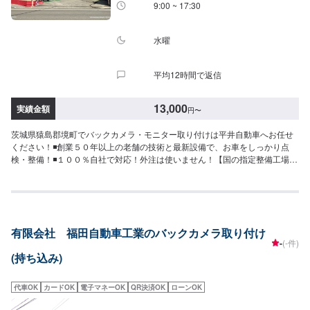
た」とお伝えください。ご案内いたします。【定休日・営業時間】定休日：
9:00 ~ 17:30
年中無休（大型連休のみ休み）営業時間：9:00~18:00
水曜
平均12時間で返信
13,000
実績金額
円
〜
茨城県猿島郡境町でバックカメラ・モニター取り付けは平井自動車へお任せ
ください！◾創業５０年以上の老舗の技術と最新設備で、お車をしっかり点
検・整備！◾１００％自社で対応！外注は使いません！【国の指定整備工場】
◾お車のトータルサポート！どんなことでもご相談下さい！★ハンドルを少し
曲げないと車がまっすぐ走らない…★タイヤの片減りが気になる…★他店で
断られてしまった…★保険を使えべきなのかわからない…などのご相談もお
気軽にどうぞ！【定休日・営業時間】定休日：第一日曜日、水曜日営業時
間：9:00~17:30【1】オファーにてお問い合わせ【2】お見積り【3】お見積
有限会社 福田自動車工業のバックカメラ取り付け
りにご納得いただければ作業開始【4】仕上がり次第納車-----納期について----
-
(-件)
-納期は通常2日～3日程度で納車となります。車種や条件などにより、納期は
(持ち込み)
前後する場合がございます。予めご了承ください。-----代車について-----無料
の代車をご用意しています。お車の作業中は代車をご利用ください。※代車の
燃料代はお客様にご負担いただいております。※内容などにより貸し出し出来
代車OK
カードOK
電子マネーOK
QR決済OK
ローンOK
かねる場合もございます。-----ご来店時の注意、受付方法-----入庫の際はお気
をつけてお越しください。駐車スペースは事務所前のお客様駐車スペースに