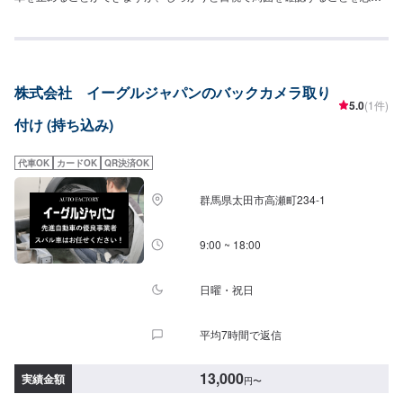
ないようにしましょう。ご予約お待ちしております！<目安金額>15,000円~
大切なお車を栗原自動車さんへお任せしてよかったと思ってもらえるよう
「親切・丁寧・誠意」をモットーに日々対応させていただいております。専
門の鈑金・塗装では、高い技術で満足な仕上がりを常にご提供できるよう研
鑽努力し、安心運転のための整備・修理、車をもっと楽しむためのレストア
株式会社 イーグルジャパンのバックカメラ取り
やカスタムなどのサービスもご提供しております。保険代理店業務にも力を
5.0
(1件)
入れ、お客様のカーライフを幅広く支えてまいります。オイル交換や車検、
付け (持ち込み)
タイヤ交換などの基本的な車のメンテナンスも承っておりますのでお困りの
際はお気軽にご相談ください！
代車OK
カードOK
QR決済OK
群馬県太田市高瀬町234-1
9:00 ~ 18:00
日曜・祝日
平均7時間で返信
13,000
実績金額
円
〜