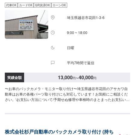
ださい。駐車スペースは事務所前の空いているスペースに駐車してくださ
代車OK
カードOK
QR決済OK
ローンOK
い。受付はスタッフへ「メンテモで予約しました」とお伝えください。ご案
内いたします。【定休日・営業時間】定休日：日曜、祝日営業時間：
埼玉県越谷市花田1-3-6
8:00~18:00
9:00 ~ 18:00
日曜
平均7時間で返信
13,000
40,000
実績金額
円
〜
円
〜お車のバックカメラ・モニター取り付け〜埼玉県越谷市花田のアサカワ自
動車はお車の各種パーツ取り付けにも対応しています！お気軽にご相談くだ
さい。\お支払い方法について/予期せぬ修理や車検時のまとまったお支払いな
どでもご不便のないよう、お客様のご都合に合わせた様々な形のお支払いを
承っております。現金、銀行振込はもちろん、各種クレジットカードなどに
も対応しております。ご不明点はどうぞご遠慮なくお尋ねください。\パーツ
持ち込みについて/パーツのお持ち込みは可能です！ご希望の方はオファーを
お送りいただく際に、パーツの詳細とお車の車検証、または車種情報をお送
株式会社杉戸自動車のバックカメラ取り付け (持ち
りください。場合によっては対応できかねることもございますので、あらか