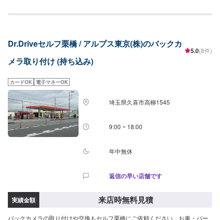
れば、ぜひ当社にご相談ください。※料金など詳しくはお問合せください。
【パーツ持ち込み可能】持ち込みパーツの対応もいたします。※パーツの不備
などにより、取り付けができなかった場合でも、動作確認などで発生した工
賃をご請求させていただきますので、あらかじめご了承ください。【代車に
Dr.Driveセルフ栗橋 / アルプス東京(株)のバックカ
ついて】無料代車（無保険時）を24台ご用意しております。燃料代はお客さ
5.0
(8件)
ま負担となりますので、ご了承ください。【営業時間・定休日】営業時間：
メラ取り付け (持ち込み)
8:30〜17:30定休日：日・祝・第一、第三月曜日
カードOK
電子マネーOK
埼玉県久喜市高柳1545
9:00 ~ 18:00
年中無休
返信の早い店舗です
来店時無料見積
実績金額
バックカメラの取り付けや交換もセルフ栗橋にご依頼ください。お車・パー