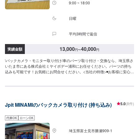
9:00 ~ 18:00
日曜
平均3時間で返信
13,000
40,000
実績金額
円
〜
円
\バックカメラ・モニター取り付け/車のパーツ取り付け・交換なら、埼玉県さ
いたま市にある株式会社ミヤイボデー浦和にお任せください。パーツの持ち
込みも可能です！お気軽にお問合せください。<当社の特徴>◾お客様に安心・
安全にお車に乗っていただけるよう、しっかりとお車を点検し、内容につい
てお客様に説明をして提案させていただきます。◾不安な点や、疑問に思うこ
となどは実務経験の長いスタッフが丁寧にわかりやすく説明いたしますの
で、その都度おっしゃっていただければ幸いです。◾お客様一人一人に合わせ
た丁寧なご提案でお客様とお車の関係をより良好にさせていただきます。
5.0
(8件)
Jpit MINAMIのバックカメラ取り付け (持ち込み)
【作業の流れ】【1】お問い合わせ【2】車の確認・お見積もりの作成【3】
車のお預かり【4】修理開始【5】修理終了・お支払い【6】アフターサポー
ト【代車について】作業中にお車が必要なお客様には、代車をお出しするこ
代車OK
ローンOK
ともできますので事前にご相談ください。代車は、ご希望の車種がお選びい
ただけ、ほぼすべてにETC、ナビが付いております。※代車の燃料代はお客様
埼玉県富士見市勝瀬909‐1
にご負担いただいております。【定休日・営業時間】定休日：不定休日曜日
はお問い合わせください。営業時間：9:00~18:00