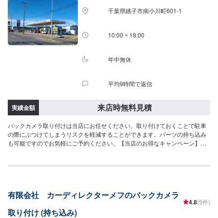
千葉県銚子市南小川町601-1
10:00 ~ 18:00
年中無休
平均9時間で返信
来店時無料見積
実績金額
バックカメラ取り付けは当店にお任せください。取り付けておくことで駐車
の際にぶつけてしまうリスクを軽減することができます。パーツの持ち込み
も可能ですのでお気軽にご予約ください。【当店のお得なキャンペーン】・
オイル特売(月・木・土・日)・LINE会員(特売情報配信)・洗車のサブスク(1ヶ
月洗い放題)・出光アプリ(ガソリンクーポン配布)
有限会社 カーディレクターメフのバックカメラ
4.8
(5件)
取り付け (持ち込み)