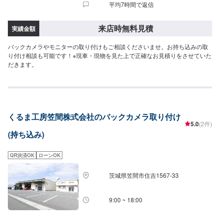
平均7時間で返信
来店時無料見積
実績金額
バックカメラやモニターの取り付けもご相談くださいませ。お持ち込みの取
り付け相談も可能です！※現車・現物を見た上で正確なお見積りをさせていた
だきます。
くるま工房笠間株式会社のバックカメラ取り付け
5.0
(2件)
(持ち込み)
QR決済OK
ローンOK
茨城県笠間市住吉1567-33
9:00 ~ 18:00