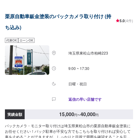
お見積り【3】お見積りにご納得いただければ作業開始【4】仕上がり次第納
車<パーツ持ち込みOK>パーツの持ち込み・販売が可能です。持ち込みをご希
栗原自動車鈑金塗装のバックカメラ取り付け (持
望の方はオファーにて、車種情報と持ち込みパーツの詳細をお送りくださ
5.0
(4件)
い。店頭でのパーツのご購入をご希望の方も車種情報と購入希望の旨をオフ
ち込み)
ァー備考欄に誤入力ください。<代車について>代車をご用意しています。お
車の作業中は代車をご利用ください。※代車の燃料代はお客様にご負担いただ
いております。<定休日・営業時間>定休日：年中無休（大型連休のみ休み）
代車OK
ローンOK
営業時間：9:00~21:00<輸入車のご注意>修理作業時に部品が必要な場合、一
般的に国内に流通している部品以外は本国取り寄せとなるため、作業完了ま
埼玉県東松山市柏崎223
でにお時間をいただく場合がございます。また車の性質上、追加部品・作業
が必要となるケースがあり、その場合は都度ご連絡をさせていただきます。
9:00 ~ 17:30
日曜・祝日
返信の早い店舗です
15,000
40,000
実績金額
円
〜
円
バックカメラ・モニター取り付けは埼玉県東松山市の栗原自動車鈑金塗装に
お任せください！バック駐車が不安な方でもこちらを取り付ければ安心して
車を止めることができますが、しっかりと目視で周囲を確認することを忘れ