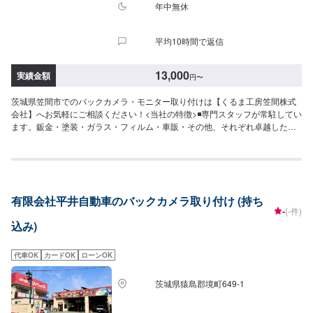
年中無休
平均10時間で返信
13,000
実績金額
円
〜
茨城県笠間市でのバックカメラ・モニター取り付けは【くるま工房笠間株式
会社】へお気軽にご相談ください！<当社の特徴>◾専門スタッフが常駐してい
ます。鈑金・塗装・ガラス・フィルム・車販・その他、それぞれ卓越した技
術をもつ専門スタッフが２人１組で対応いたします。◾万全のアフターケアを
いたします。修理後に永久保証書を発行させて頂いております。お客様がそ
のお車を乗っている間は保証します。◾土・日・祝も営業してるのでお客様が
お休みでも見積・修理ができます！お客様のご要望に併せて中古部品も準備
できるのでなんていっても低価格です。<お客様のご予算やご希望の時間に応
有限会社平井自動車のバックカメラ取り付け (持ち
じてプランをご提案！>★お安く済ませたい…★お時間があまり取れない…な
-
(-件)
どのご相談もお気軽にどうぞ！【1】オファーにてお問い合わせ【2】お見積
込み)
り【3】お見積りにご納得いただければ作業開始【4】仕上がり次第納車-----
納期について-----納期は通常2日～3日程度で納車となります。(要相談)納期は
前後する場合がございます。予めご了承ください。-----代車について-----代車
代車OK
カードOK
ローンOK
をご用意しています。お車の作業中は代車をご利用ください。※代車の燃料代
はお客様にご負担いただいております。-----ご来店時の注意、受付方法-----入
茨城県猿島郡境町649-1
庫の際はお気をつけてお越しください。駐車スペースは事務所前の空いてい
るスペースに駐車してください。受付はスタッフへ「メンテモで予約しまし