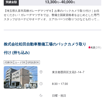
13,300
40,000
実績金額
円
〜
円
【埼玉県久喜市高柳ガレーヂマツザキ】お車のバックカメラ取り付け｜お任
せください！ガレーヂマツザキでは、整備士国家資格者をはじめとした専門
スタッフがカーナビやオーディオ、エアロパーツの取りつけなども行ってお
ります。お車の事でお困りでしたら、まずはガレーヂマツザキまでお気軽に
お問い合わせください！【1】オファーにてお問い合わせ【2】お見積り
【3】お持ち込み・引き取り【4】正式なお見積り【5】作業開始【6】納車時
のお支払い<パーツについて>パーツの持ち込み・販売も可能です！ご希望の
方はパーツ詳細やお車の情報をオファーにてお送りいただけますとスムーズ
株式会社松田自動車整備工場のバックカメラ取り
に対応可能です。<代車について>代車をご用意しています。お車の作業中は
4.0
(2件)
代車をご利用ください。※代車の燃料代はお客様にご負担いただいておりま
付け (持ち込み)
す。<定休日・営業時間>定休日：なし営業時間：9:00~18:00クレジット・
QR決済などをご希望の方は事前にお申し付けください。
代車OK
カードOK
QR決済OK
東京都墨田区文花2−14−7
8:30 ~ 17:30
日曜・祝日