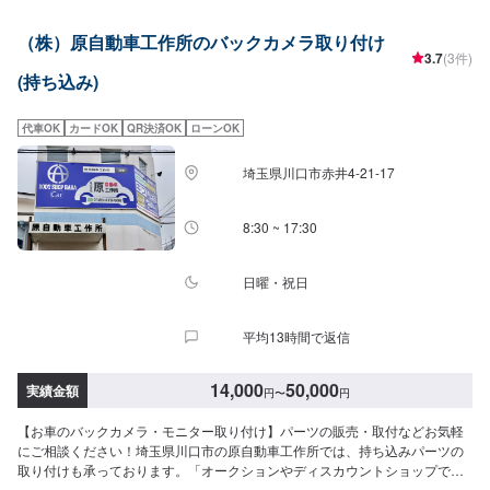
のご購入のご案内も可能ですので、ご希望の方はその旨をオファー詳細にて
お伝えください。<営業時間・定休日>朝9時から夜7時まで営業中月曜定休
（株）原自動車工作所のバックカメラ取り付け
3.7
(3件)
(持ち込み)
代車OK
カードOK
QR決済OK
ローンOK
埼玉県川口市赤井4-21-17
8:30 ~ 17:30
日曜・祝日
平均13時間で返信
14,000
50,000
実績金額
円
〜
円
【お車のバックカメラ・モニター取り付け】パーツの販売・取付などお気軽
にご相談ください！埼玉県川口市の原自動車工作所では、持ち込みパーツの
取り付けも承っております。「オークションやディスカウントショップで安
く手に入れたけど、自分では取り付けができない…」このようなお悩みがあ