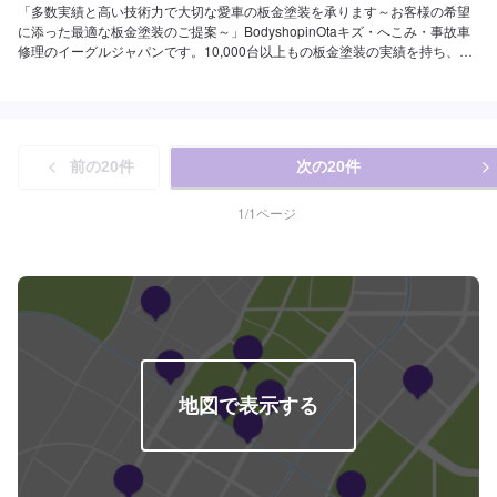
「多数実績と高い技術力で大切な愛車の板金塗装を承ります～お客様の希望
に添った最適な板金塗装のご提案～」BodyshopinOtaキズ・へこみ・事故車
修理のイーグルジャパンです。10,000台以上もの板金塗装の実績を持ち、太
田市や太田市周辺の多くのお客様のお車の修理を行い、多くのお客様から感
謝とお喜びの声を頂いております。ご依頼を受けたお車は、1台1台それぞれ
にお客様の大切な思い出を乗せた日常を彩る大切な相棒であり、熟練の職人
が一つひとつの工程を丁寧に愛情をもって作業を行っております。お客様の
｢なるべく費用を抑えて修理をしたい｣というご要望に対しても、最大限尊重
前の
20
件
次の
20
件
した上で、長年培った技術力を駆使して最適な方法のご提案をさせていただ
きます。スバル車に関しましては他社様でお断りされる様な内容でも承って
います。ぜひ、お問い合わせください！--------------------------------------------------
1
/
1
ページ
【1】オファーにてお問い合わせ【2】お見積り【3】お見積りにご納得いた
だければ作業開始【4】仕上がり次第納車----納期について-----納期は通常2~3
日程度で納車となります。納期は前後する場合がございます。予め、ご了承
ください。-----パーツ持ち込みについて-----パーツの持ち込み可能です。オフ
ァーにて詳細をお願い致します。-----代車について-----無料の代車をご用意し
ています。お車の作業中は代車をご利用ください。※代車の燃料代はお客様に
ご負担いただいております。-----ご来店時の注意、受付方法-----当工場は竹の
くら様を過ぎ左手にMMM様の看板がある所を右折していただければ工場があ
ります。旗竿地の為、分かりにくい場合がございます。ご不明な場合はお電
地図で表示する
話いただければと思います。入庫の際はお気をつけてお越しください。駐車
スペースは事務所前の空いているスペースに駐車してください。受付はスタ
ッフへ「メンテモで予約しました」とお伝えください。ご案内いたします。
【定休日・営業時間】定休日：日曜日、祝日営業時間：9:00~18:00