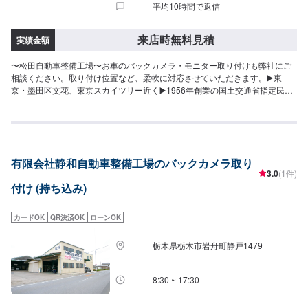
平均10時間で返信
来店時無料見積
実績金額
〜松田自動車整備工場〜お車のバックカメラ・モニター取り付けも弊社にご
相談ください。取り付け位置など、柔軟に対応させていただきます。▶️東
京・墨田区文花、東京スカイツリー近く▶️1956年創業の国土交通省指定民間
車検場▶️自社鈑金塗装工場も併設！車検・修理・整備・自動車販売・定期点
検・鈑金・全塗装・フレーム修正・デントリペア・カーディティーリング
等、お車に関することならお任せください！「お車のかかりつけ医」として
ぜひ当社をご利用ください。【代車について】代車の無料貸し出しサービス
がございますので、ご希望の方はお申し付けください。※燃料代はお客様負担
有限会社静和自動車整備工場のバックカメラ取り
となります。※状況により貸出できかねる場合がございます。【パーツについ
3.0
(1件)
て】パーツ持ち込み・販売可能！持ち込み希望の方▶️オファーにてお車とパ
付け (持ち込み)
ーツの詳細をお送りください。ご購入希望の方▶️オファーにて車種情報をお
送りください。
カードOK
QR決済OK
ローンOK
栃木県栃木市岩舟町静戸1479
8:30 ~ 17:30