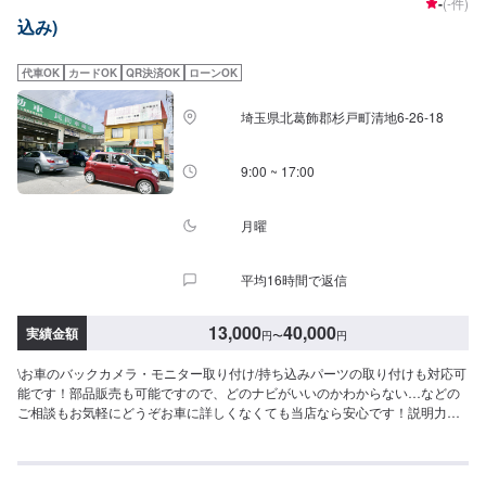
-
(-件)
じめご了承ください。\代車について/作業中は代車をお出しすることも可能で
込み)
すので、ご希望の方はお気軽にお申し付けください。※燃料代はお客さま負担
となります。\営業時間・定休日/営業時間：8:45～18:00定休日：日曜日
代車OK
カードOK
QR決済OK
ローンOK
埼玉県北葛飾郡杉戸町清地6-26-18
9:00 ~ 17:00
月曜
平均16時間で返信
13,000
40,000
実績金額
円
〜
円
\お車のバックカメラ・モニター取り付け/持ち込みパーツの取り付けも対応可
能です！部品販売も可能ですので、どのナビがいいのかわからない…などの
ご相談もお気軽にどうぞお車に詳しくなくても当店なら安心です！説明力も
品質です、安心してご利用くださいませ。お客様のご要望にお応えします。<
目安金額>13,000円~<パーツ持ち込み可能>パーツ持ち込みも可能です。持ち
込みの場合はオファーにて、部品の詳細や車種情報をお送りください。部品