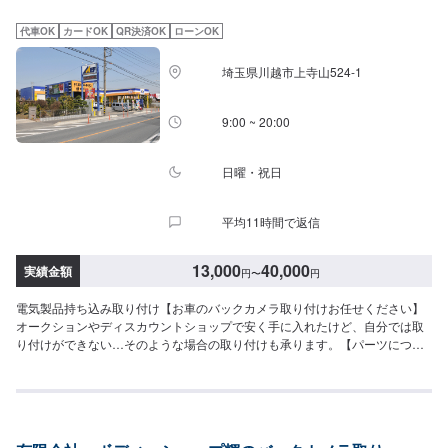
代車OK
カードOK
QR決済OK
ローンOK
埼玉県川越市上寺山524-1
9:00 ~ 20:00
日曜・祝日
平均11時間で返信
13,000
40,000
実績金額
円
〜
円
電気製品持ち込み取り付け【お車のバックカメラ取り付けお任せください】
オークションやディスカウントショップで安く手に入れたけど、自分では取
り付けができない…そのような場合の取り付けも承ります。【パーツについ
て】パーツの持ち込み・ご購入も可能です。ご希望のお客様は車種情報と、
持ち込み・ご購入希望の旨をオファー備考欄にご記載ください。【代車につ
いて】作業中は代車の貸し出しが可能です。※燃料代はお客様負担となります
【営業時間・定休日】営業時間:9:00〜20:00定休日