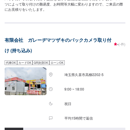
ツによって取り付けの難易度、お時間等大幅に変わりますので、ご来店の際
にお見積りをいたします。
有限会社 ガレーヂマツザキのバックカメラ取り付
-
(-件)
け (持ち込み)
代車OK
カードOK
QR決済OK
ローンOK
埼玉県久喜市高柳2202-5
9:00 ~ 18:00
祝日
平均15時間で返信