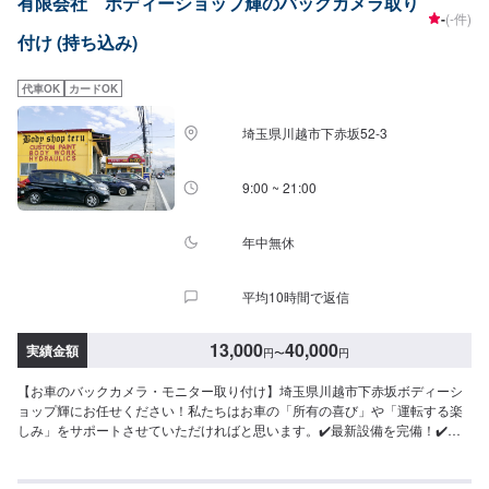
有限会社 ボディーショップ輝のバックカメラ取り
-
(-件)
付け (持ち込み)
代車OK
カードOK
埼玉県川越市下赤坂52‐3
9:00 ~ 21:00
年中無休
平均10時間で返信
13,000
40,000
実績金額
円
〜
円
【お車のバックカメラ・モニター取り付け】埼玉県川越市下赤坂ボディーシ
ョップ輝にお任せください！私たちはお車の「所有の喜び」や「運転する楽
しみ」をサポートさせていただければと思います。✔️最新設備を完備！✔️最
先端のテクノロジー搭載のお車も対応可能ですセンサー搭載の車に乗られて
いるオーナー様、当店では法律改正前でもお客さまの安全を考えて、適切な
ご提案をさせていただいております。【1】オファーにてお問い合わせ【2】