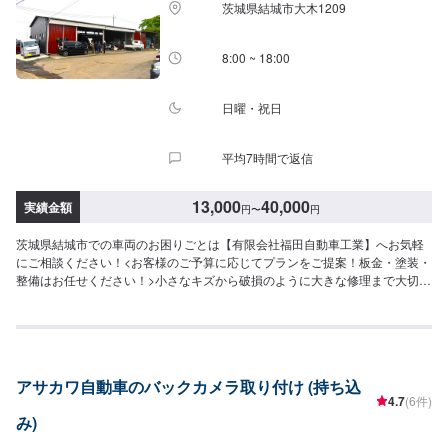
茨城県結城市大木1209
駐車してください。受付はスタッフへ「メンテモで予約しました」とお伝え
ください。ご案内いたします。
8:00 ~ 18:00
日曜・祝日
平均7時間で返信
13,000
40,000
実績金額
円
〜
円
茨城県結城市での車両のお困りごとは【有限会社福田自動車工業】へお気軽
にご相談ください！<お客様のご予算に応じてプランをご提案！板金・塗装・
整備はお任せください！>小さなキズから破損のように大きな修理まで大切な
お車の鈑金は福田自動車にお任せ下さい。福田自動車では、キズや破損状況
に合わせて最適な修理方法をご提案します。お客様のご要望・ご予算をお聞
きし、最適な施工方法をご提案しますので、お気軽にお問い合わせ下さい。
【1】オファーにてお問い合わせ【2】お見積り【3】お見積りにご納得いた
だければ作業開始【4】仕上がり次第納車-----納期について-----納期は通常1日
アサカワ自動車のバックカメラ取り付け (持ち込
～2日程度で納車となります。(要相談)納期は前後する場合がございます。予
4.7
(6件)
めご了承ください。-----代車について-----代車をご用意しています。お車の作
み)
業中は代車をご利用ください。※代車の燃料代はお客様にご負担いただいてお
ります。-----ご来店時の注意、受付方法-----入庫の際はお気をつけてお越しく