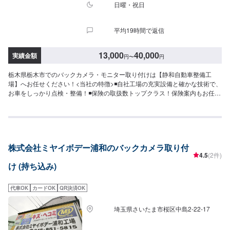
日曜・祝日
平均19時間で返信
13,000
40,000
実績金額
円
〜
円
栃木県栃木市でのバックカメラ・モニター取り付けは【静和自動車整備工
場】へお任せください！<当社の特徴>◾自社工場の充実設備と確かな技術で、
お車をしっかり点検・整備！◾保険の取扱数トップクラス！保険案内もお任せ
ください！◾車の購入から日々のメンテナンス、修理に至るまでトータルサポ
ート！<お客様のご予算やご希望の時間に応じてプランをご提案！>★お安く
済ませたい…★お時間があまり取れない…などのご相談もお気軽にどうぞ！
【1】オファーにてお問い合わせ【2】お見積り【3】お見積りにご納得いた
だければ作業開始【4】仕上がり次第納車-----納期について-----納期は通常1日
株式会社ミヤイボデー浦和のバックカメラ取り付
～2日程度で納車となります。納期は前後する場合がございます。予めご了承
4.5
(2件)
ください。-----代車について-----代車をご用意しています。お車の作業中は代
け (持ち込み)
車をご利用ください。※代車の燃料代はお客様にご負担いただいておりま
す。-----ご来店時の注意、受付方法-----入庫の際はお気をつけてお越しくださ
い。駐車スペースは事務所前の空いているスペースに駐車してください。受
代車OK
カードOK
QR決済OK
付はスタッフへ「メンテモで予約しました」とお伝えください。ご案内いた
します。【定休日・営業時間】定休日：日曜日、祝日営業時間：8:30~17:30
埼玉県さいたま市桜区中島2-22-17