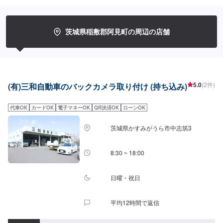
どんな内容のご相談もトータルで承ります。車種を問わず、お車の事ならな
んでもお問い合わせください。◾プロの熟練の技が納得の仕上がりをお約束。
鈑金塗装のプロフェッショナルたちが、その持てる力の最大限を、お客様の
愛車に注ぎます。ディーラーと比べても遜色ない技術力から生まれる修理品
茨城県稲敷郡阿見町の周辺の店舗
質への絶対の自信。とにかく安心してお任せください。<ご希望と条件に応じ
たパーソナルメニューを提案！>「技術的なクオリティの提供はもちろん、お
客様目線での最善のメニューと車輌価値をできる限り下げない処理をいかに
提案できるか。」それが「サービス業」としてのプライド。お客様それぞれ
のニーズや条件に確実に応えることにこだわります。【1】オファーにてお問
い合わせ【2】お見積り【3】お見積りにご納得いただければ作業開始【4】
5.0
(2件)
(有)三和自動車のバックカメラ取り付け (持ち込み)
仕上がり次第納車-----納期について-----納期は通常1日～2日程度で納車となり
ます。(要相談)納期は前後する場合がございます。予めご了承ください。-----
代車OK
カードOK
電子マネーOK
QR決済OK
ローンOK
ご来店時の注意、受付方法-----入庫の際はお気をつけてお越しください。駐車
スペースは事務所前の空いているスペースに駐車してください。受付はスタ
ッフへ「メンテモで予約しました」とお伝えください。ご案内いたします。
茨城県かすみがうら市中志筑3
【定休日・営業時間】定休日：日曜日祝日第二土曜日営業時間：8:30~17:30
8:30 ~ 18:00
日曜・祝日
平均12時間で返信