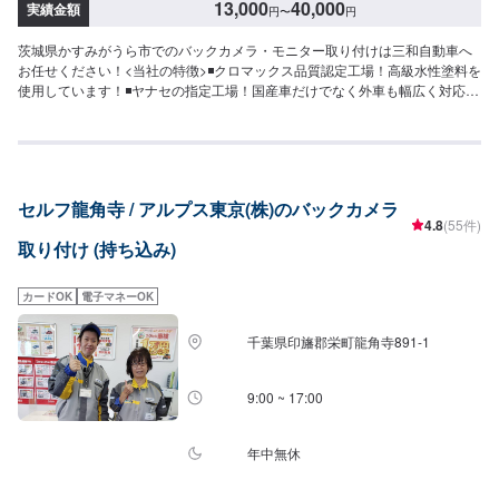
13,000
40,000
実績金額
円
〜
円
茨城県かすみがうら市でのバックカメラ・モニター取り付けは三和自動車へ
お任せください！<当社の特徴>◾クロマックス品質認定工場！高級水性塗料を
使用しています！◾ヤナセの指定工場！国産車だけでなく外車も幅広く対応い
たします！◾かすみがうら市の老舗自動車整備工場！どんなことでもご相談下
さい！<お客様のご予算やご希望の時間に応じてプランをご提案！>★お安く
済ませたい…★お時間があまり取れない…などのご相談もお気軽にどうぞ！
【1】オファーにてお問い合わせ【2】お見積り【3】お見積りにご納得いた
だければ作業開始【4】仕上がり次第納車-----納期について-----納期は通常2時
セルフ龍角寺 / アルプス東京(株)のバックカメラ
間程度で納車となります。(要相談)納期は前後する場合がございます。予めご
4.8
(55件)
了承ください。-----代車について-----無料の代車をご用意しています。お車の
取り付け (持ち込み)
作業中は代車をご利用ください。※代車の燃料代はお客様にご負担いただいて
おります。-----ご来店時の注意、受付方法-----入庫の際はお気をつけてお越し
ください。駐車スペースは事務所前の空いているスペースに駐車してくださ
カードOK
電子マネーOK
い。受付はスタッフへ「メンテモで予約しました」とお伝えください。ご案
内いたします。【定休日・営業時間】定休日：日曜日、第2土曜日、祝日営業
千葉県印旛郡栄町龍角寺891-1
時間：8:30~18:00
9:00 ~ 17:00
年中無休