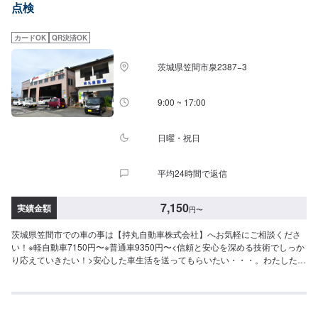
点検
カードOK
QR決済OK
茨城県笠間市泉2387−3
9:00 ~ 17:00
日曜・祝日
平均24時間で返信
7,150
実績金額
円
〜
茨城県笠間市での車の事は【持丸自動車株式会社】へお気軽にご相談くださ
い！※軽自動車7150円〜※普通車9350円〜<信頼と安心を深める技術でしっか
り応えていきたい！>安心した車生活を送ってもらいたい・・・。わたしたち
はそんな思いに応えたい。安心と「快適な空間」を願うあなたのために、整
備・修理をご提案していきます。私たちの仕事は、お客様からいただいた
「信頼」という目に見えない絆で繋がっています。なぜならお客様には、仕
事の内容のほとんどは見えないものだからです。だからこそひとつひとつ大