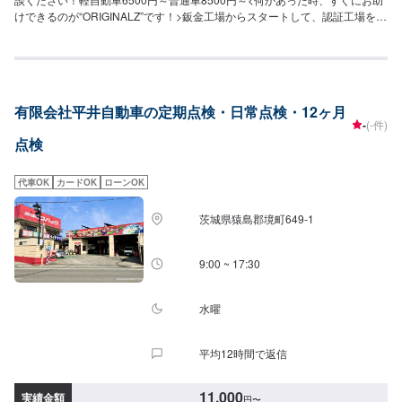
けできるのが“ORIGINALZ”です！>鈑金工場からスタートして、認証工場を取
得。鈑金と整備が出来る工場へと変わりました。全ては【笑顔の為に】をモ
ットーにしており、お客様のご相談は絶対に妥協をしないプロの自信と技術
で全力で対応させていただきます。信頼と安心をお届けし、最後には笑顔に
なっていただけるよう努めます。今現在も特定整備工場として、ブレーキサ
ポートのエーミングなどの技術向上を目指しております。そこから、新車の
有限会社平井自動車の定期点検・日常点検・12ヶ月
エブリイやジムニーなどのカスタムなどにも力を入れ、工場での一貫作業と
-
(-件)
して今までのノウハウを生かしております。当店はただ車を修理したり販売
点検
するだけでなく、お客様に何かあった時にすぐに駆け付け、相談に乗り、対
応から解決まで導くことができるお店です。更にトータルサービスを提供す
ることが可能ですので、「車の身近な相談役」として、お困りの際はお気軽
代車OK
カードOK
ローンOK
にご相談ください。【1】オファーにてお問い合わせ【2】お見積り【3】お
見積りにご納得いただければ作業開始【4】仕上がり次第納車-----納期につい
茨城県猿島郡境町649-1
て-----納期は通常一時間程度で納車となります。(要相談)納期は前後する場合
がございます。予めご了承ください。-----代車について-----代車をご用意して
います。お車の作業中は代車をご利用ください。※代車の燃料代はお客様にご
9:00 ~ 17:30
負担いただいております。-----ご来店時の注意、受付方法-----お客様をお待た
せしないために、お越しの際は一度お電話いただけますよう願います。ご来
店時にはお客様用駐車場にお停めください。受付はスタッフへ「メンテモで
水曜
予約しました」とお伝えください。ご案内いたします。【定休日・営業時
間】定休日：火曜日、第二第四月曜日営業時間：9:00~18:00
平均12時間で返信
11,000
実績金額
円
〜