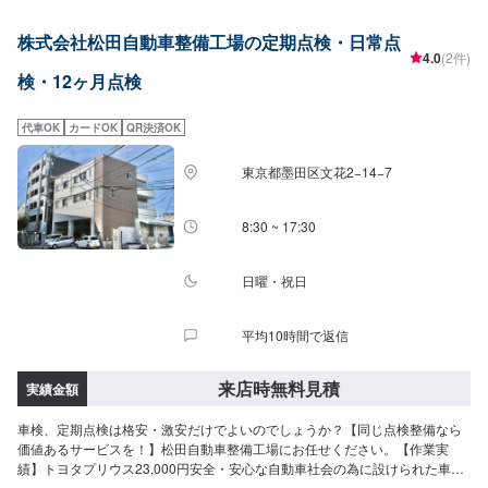
料安全点検実施中！車検後も安心してお車をご利用になれます！<料金目安
>◎軽自動車：6000円◎普通車：8000円納車までの目安：1日【1】オファー
株式会社松田自動車整備工場の定期点検・日常点
にてお問い合わせ【2】お見積り【3】お持ち込み・引き取り【4】正式なお
4.0
(2件)
見積り【5】作業開始【6】納車時のお支払い<代車について>ガレーヂマツザ
検・12ヶ月点検
キでは、鈑金・塗装・修理等で愛車をお預かりしている間、代車をお貸し致
します。台数も豊富な20台ご用意しております。事前に予約が必要となる場
合もございますので、まずはお気軽にご相談ください。※代車の燃料代はお客
代車OK
カードOK
QR決済OK
様にご負担いただいております。<定休日・営業時間>定休日：なし営業時
間：9:00~18:00クレジット・QR決済などをご希望の方は事前にお申し付けく
東京都墨田区文花2−14−7
ださい。
8:30 ~ 17:30
日曜・祝日
平均10時間で返信
来店時無料見積
実績金額
車検、定期点検は格安・激安だけでよいのでしょうか？【同じ点検整備なら
価値あるサービスを！】松田自動車整備工場にお任せください。【作業実
績】トヨタプリウス23,000円安全・安心な自動車社会の為に設けられた車検
制度や定期点検。『ただ安いだけの車検』や始業点検程度の『法定点検』