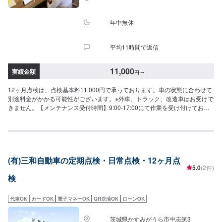
年中無休
平均11時間で返信
11,000
実績金額
円
〜
12ヶ月点検は、点検基本料11.000円で承っております。車の状態に合わせて
別途料金がかかる可能性がございます。※外車、トラック、改造車はお受けで
きません。【メンテナンス受付時間】9:00-17:00にて作業を受け付けており
ます。ご予約、お待ちしております。
(有)三和自動車の定期点検・日常点検・12ヶ月点
5.0
(2件)
検
代車OK
カードOK
電子マネーOK
QR決済OK
ローンOK
茨城県かすみがうら市中志筑3