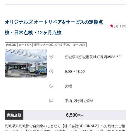
す。◾万全のアフターケアをいたします。修理後に永久保証書を発行させて頂
いております。お客様がそのお車を乗っている間は保証します。◾土・日・祝
も営業してるのでお客様がお休みでも見積・修理ができます！お客様のご要
望に併せて中古部品も準備できるのでなんていっても低価格です。<お客様の
オリジナルズ オートリペア&サービスの定期点
ご予算やご希望の時間に応じてプランをご提案！>★お安く済ませたい…★お
5.0
(1件)
時間があまり取れない…などのご相談もお気軽にどうぞ！【1】オファーにて
検・日常点検・12ヶ月点検
お問い合わせ【2】お見積り【3】お見積りにご納得いただければ作業開始
【4】仕上がり次第納車-----納期について-----納期は通常1日～2日程度で納車
となります。(要相談)納期は前後する場合がございます。予めご了承くださ
代車OK
カードOK
電子マネーOK
QR決済OK
ローンOK
い。-----代車について-----代車をご用意しています。お車の作業中は代車をご
利用ください。※代車の燃料代はお客様にご負担いただいております。-----ご
茨城県東茨城郡茨城町長岡3523-52
来店時の注意、受付方法-----入庫の際はお気をつけてお越しください。駐車ス
ペースは事務所前の空いているスペースに駐車してください。受付はスタッ
フへ「メンテモで予約しました」とお伝えください。ご案内いたします。
9:00 ~ 18:00
【定休日・営業時間】定休日：年中無休（大型連休のみ休み）営業時間：
9:00~18:00
火曜
平均12時間で返信
6,500
実績金額
円
〜
茨城県東茨城郡で自動車のことなら【株式会社ORIGINALZ】へお気軽にご相
談ください！軽自動車6500円～普通車8500円～<何かあった時、すぐにお助