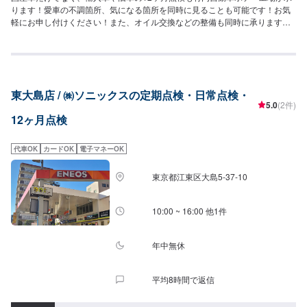
ります！愛車の不調箇所、気になる箇所を同時に見ることも可能です！お気
軽にお申し付けください！また、オイル交換などの整備も同時に承りますの
でそちらもお気軽にご依頼くださいませ！ご予約、お待ちしております！
【点検料金】12,000円〜※交換パーツはお客様にご相談の上、作業させてい
ただきます。
東大島店 / ㈱ソニックスの定期点検・日常点検・
5.0
(2件)
12ヶ月点検
代車OK
カードOK
電子マネーOK
東京都江東区大島5-37-10
10:00 ~ 16:00 他1件
年中無休
平均8時間で返信