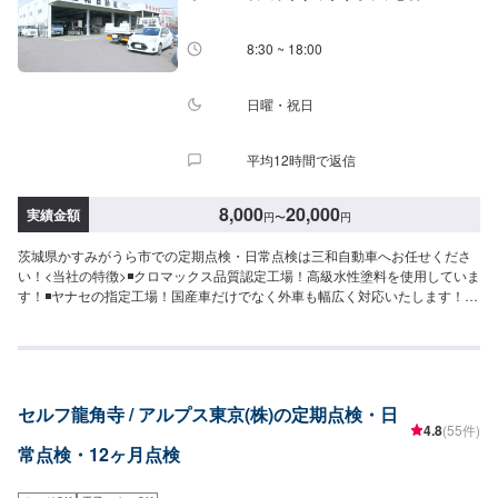
8:30 ~ 18:00
日曜・祝日
平均12時間で返信
8,000
20,000
実績金額
円
〜
円
茨城県かすみがうら市での定期点検・日常点検は三和自動車へお任せくださ
い！<当社の特徴>◾クロマックス品質認定工場！高級水性塗料を使用していま
す！◾ヤナセの指定工場！国産車だけでなく外車も幅広く対応いたします！◾
かすみがうら市の老舗自動車整備工場！どんなことでもご相談下さい！<お客
様のご予算やご希望の時間に応じてプランをご提案！>★お安く済ませたい…
★お時間があまり取れない…などのご相談もお気軽にどうぞ！【1】オファー
にてお問い合わせ【2】お見積り【3】お見積りにご納得いただければ作業開
始【4】仕上がり次第納車-----納期について-----納期は通常1日～2日程度で納
セルフ龍角寺 / アルプス東京(株)の定期点検・日
車となります。(要相談)納期は前後する場合がございます。予めご了承くださ
4.8
(55件)
い。-----代車について-----無料の代車をご用意しています。お車の作業中は代
常点検・12ヶ月点検
車をご利用ください。※代車の燃料代はお客様にご負担いただいておりま
す。-----ご来店時の注意、受付方法-----入庫の際はお気をつけてお越しくださ
い。駐車スペースは事務所前の空いているスペースに駐車してください。受