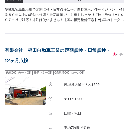
茨城県猿島郡境町で定期点検・日常点検は平井自動車へお任せください！◾創
業５０年以上の老舗の技術と最新設備で、お車をしっかり点検・整備！◾１０
０％自社で対応！外注は使いません！【国の指定整備工場】◾お車のトータル
サポート！どんなことでもご相談下さい！★ハンドルを少し曲げないと車が
まっすぐ走らない…★タイヤの片減りが気になる…★他店で断られてしまっ
た…★保険を使えべきなのかわからない…などのご相談もお気軽にどうぞ！
【定休日・営業時間】定休日：第一日曜日、水曜日営業時間：
9:00~17:30【1】オファーにてお問い合わせ【2】お見積り【3】お見積りに
有限会社 福田自動車工業の定期点検・日常点検・
ご納得いただければ作業開始【4】仕上がり次第納車-----納期について-----納
-
(-件)
期は通常1日～2日程度で納車となります。車種や条件などにより、納期は前
12ヶ月点検
後する場合がございます。予めご了承ください。-----代車について-----無料の
代車をご用意しています。お車の作業中は代車をご利用ください。※代車の燃
料代はお客様にご負担いただいております。※内容などにより貸し出し出来か
代車OK
カードOK
電子マネーOK
QR決済OK
ローンOK
ねる場合もございます。-----ご来店時の注意、受付方法-----入庫の際はお気を
つけてお越しください。駐車スペースは事務所前のお客様駐車スペースに駐
茨城県結城市大木1209
車してください。受付はスタッフへ「メンテモで予約しました」とお伝えく
ださい。ご案内いたします。
8:00 ~ 18:00
日曜・祝日
平均7時間で返信