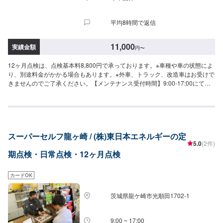
平均8時間で返信
11,000
実績金額
円
〜
12ヶ月点検は、点検基本料8,800円で承っております。※車種や車の状態によ
り、別途料金がかかる場合もあります。※外車、トラック、改造車はお受けで
きませんのでご了承ください。【メンテナンス受付時間】9:00-17:00にて作
業を受け付けております。このサイトよりご予約いただけますとスムーズで
す。
スーパーセルフ龍ヶ崎 / (株)東日本エネルギーの定
5.0
(2件)
期点検・日常点検・12ヶ月点検
カードOK
茨城県龍ケ崎市光順田1702-1
9:00 ~ 17:00