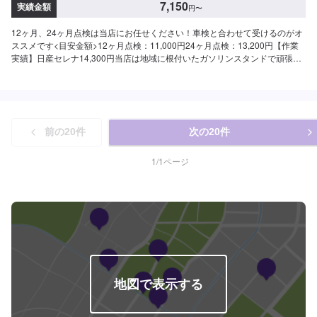
7,150
実績金額
円
〜
12ヶ月、24ヶ月点検は当店にお任せください！車検と合わせて受けるのがオ
ススメです<目安金額>12ヶ月点検：11,000円24ヶ月点検：13,200円【作業
実績】日産セレナ14,300円当店は地域に根付いたガソリンスタンドで頑張っ
ております！中古車の販売も行っております！「タイヤの空気圧が心配」こ
んなことでもどうぞ当店をご利用ください！アプリDLでBOXティッシュ１箱
プレゼント中です！是非アプリDLして当店をお気に入りに入れてください。
クーポン発行してますのでお得に当店をご利用ください！
前の
20
件
次の
20
件
1
/
1
ページ
地図で表示する