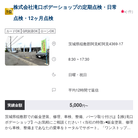
株式会社滝口ボデーショップの定期点検・日常
1位
-
(-件)
点検・12ヶ月点検
カードOK
QR決済OK
ローンOK
茨城県稲敷郡阿見町阿見4369-17
8:30 ~ 17:30
日曜・祝日
平均12時間で返信
5,000
実績金額
円
〜
茨城県稲敷郡での鈑金塗装、修理、車検、整備、パーツ取り付けは【(株)滝口
ボデーショップ】へお気軽にご相談ください！<当社の特徴>◾鈑金塗装、修理
から車検、整備まであなたの愛車をトータルでサポート。「ワンストップ」
対応が『滝口ボデーショップ』の最大の強み。幅広いサービスメニューで、