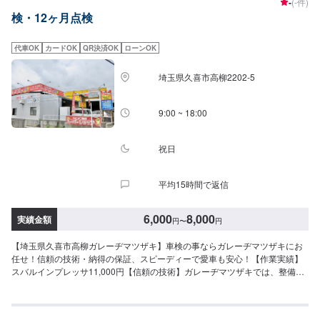
-
(-件)
装、コーティング、損害保険などクルマに関する全てのお悩みをサポート
検・12ヶ月点検
し、お客様のニーズに応えたご提案をいたします。高い信頼性、高い修理技
術埼玉県川口市の原自動車工作所は大手ディーラー・損害保険ジャパン日本
興亜の修理指定工場です。【45年の実績】●1969年創業！●40年の経験で積
代車OK
カードOK
QR決済OK
ローンOK
み上げたノウハウ●さまざまな鈑金・修理に対応可能【パーツ持ち込み可能】
持ち込みパーツの対応もいたします。※パーツの不備などにより、取り付けが
埼玉県久喜市高柳2202-5
できなかった場合でも、動作確認などで発生した工賃をご請求させていただ
きますので、あらかじめご了承ください。【代車について】無料代車（無保
険時）を24台ご用意しております。燃料代はお客さま負担となりますので、
9:00 ~ 18:00
ご了承ください。【営業時間・定休日】営業時間：8:30〜17:30定休日：日・
祝・第一、第三月曜日
祝日
平均15時間で返信
6,000
8,000
実績金額
円
〜
円
【埼玉県久喜市高柳ガレーヂマツザキ】車検の事ならガレーヂマツザキにお
任せ！信頼の技術・納得の保証、スピーディーで愛車も安心！【作業実績】
スバルインプレッサ11,000円【信頼の技術】ガレーヂマツザキでは、整備士
国家資格者をはじめ、高度な技術と知識をもつスタッフがあなたの愛車をチ
ェックします。事前にお客さまとご相談のうえ整備を実施するので、料金も
安心。【納得の保証】車検実施後、不具合や気になる点がございましたら無