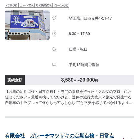
代車OK
カードOK
QR決済OK
ローンOK
埼玉県川口市赤井4-21-17
8:30 ~ 17:30
日曜・祝日
平均13時間で返信
8,580
20,000
実績金額
円
〜
円
【お車の定期点検・日常点検】～専門の資格を持った「クルマのプロ」にお
任せください～最近点検してないけど、連休の旅行大丈夫？旅先で発生する
自動車のトラブルって何かしら?"もしかして"と不安を感じて出かけるより
も、”心配ない”と思って旅を楽しまれてはいかがでしょう。旅先のトラブルで
最も多いのは、バッテリー上がりやパンク、オーバーヒートです。傾向と対
策をしっかり心得ておけば万一を回避することができますよ。●料金：8,580
円〜【作業実績】三菱RKスペース8,580円※料金など詳しくはお問合せくださ
い。※完全予約制となります。お客様の大切なお車をトータルサポート！クル
有限会社 ガレーヂマツザキの定期点検・日常点
マに関するお悩みは何でも当社にご相談ください。車検・整備、鈑金・塗