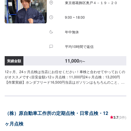
東京都葛飾区奥戸４－１９－２０
も残念ながらできません。恐縮ではございますが、お客さまにはご来店いた
だき、できるだけ食い違いのないように説明をしっかりさせていただきま
す。<お見積もりには30〜60分程度の時間が必要です>お見積もりには30〜
9:00 ~ 18:00
60分程度の時間が必要となるため、お時間に余裕を持ってご来店ください。
なるべくお待ちいただかなくてすむよう、ご来店希望日時をお知らせいただ
ければ、お客さまご対応の準備をしてお待ち申し上げます。<営業時間・定休
年中無休
日>朝9時から夜7時まで営業中月曜定休
平均10時間で返信
11,000
実績金額
円
〜
12ヶ月、24ヶ月点検は当店にお任せください！車検と合わせてやっておくの
がオススメです<目安金額>12ヶ月点検：11,000円24ヶ月点検：13,200円
【作業実績】ホンダフリード16,500円当店はガソリンはもちろんのこと、洗
車・コーティング・オイル交換・タイヤ交換など作業に力を入れているので
大歓迎でございます！ほかにも、中古車販売,、新車販売、カーリースやレン
タカーもやっております！また、ENEOSアプリをダウンロードしていただい
て、当店をお気に入り登録していただくと、燃料割引、手洗い洗車割引など
のクーポンを配信させていただいてますので、お得にご利用できます。お客
（株）原自動車工作所の定期点検・日常点検・12
様の愛車のメンテナンスは当店にお任せください。
3.7
(3件)
ヶ月点検