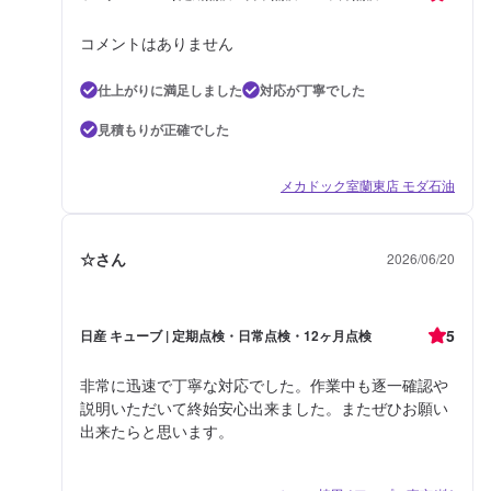
コメントはありません
仕上がりに満足しました
対応が丁寧でした
見積もりが正確でした
メカドック室蘭東店 モダ石油
☆さん
2026/06/20
5
日産 キューブ | 定期点検・日常点検・12ヶ月点検
非常に迅速で丁寧な対応でした。作業中も逐一確認や
説明いただいて終始安心出来ました。またぜひお願い
出来たらと思います。