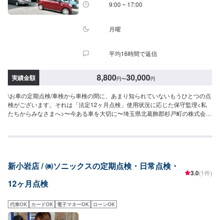
9:00 ~ 17:00
月曜
平均16時間で返信
8,800
30,000
実績金額
円
〜
円
\お車の定期点検/車検から車検の間に、あまり知られていないもうひとつの点
検がございます。それは「法定12ヶ月点検」使用状況に応じた保守監理<私
たちからみなさまへ>〜今ある車を大切に〜埼玉県北葛飾郡杉戸町の株式会社
杉戸自動車自動車の検査は、安全･環境の面について国が定める基準に適合し
ているかどうかを一定期間ごとに確認するものであり、次の検査までの安全
性等を保証するものではありません。したがって、使用者は、日常点検整備
や定期点検整備を確実に実施するとともに、使用状況に応じて適切に保守監
理を行う必要があります。と、車検証の裏面に記載されているのはご存知で
新小岩店 / ㈱ソニックスの定期点検・日常点検・
すか？地域とお客さまの安全をお守りするため、国の指導要綱に基づき、適
3.0
(1件)
宜、ご連絡をさせていただきます。<点検料>●国産車：8,800円〜●その他外
12ヶ月点検
車：13,200円〜●メルセデスベンツAMG・BMWM/8・AudiR8・ポルシェ・フ
ェラーリ・ランボルギーニ・ベントレーなど：ASK※表示金額は追加部品・作
業がない場合の料金です。<お見積もりは無料です。>実費での修理の場合、
代車OK
カードOK
電子マネーOK
ローンOK
最大の問題は「お客さまの懐具合」を考慮して修理をしなければなりませ
ん。事前に修理後の完成状態をご覧いただければいいのですが、そんなこと