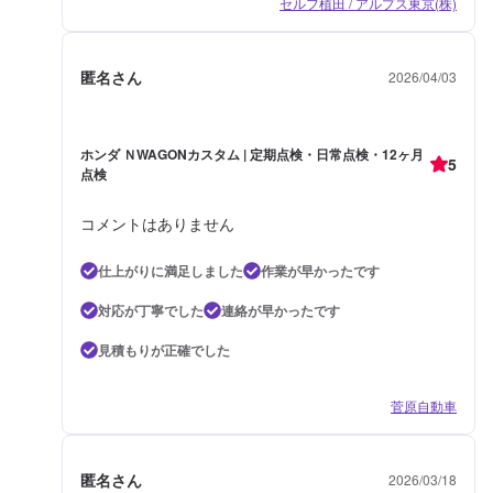
セルフ植田 / アルプス東京(株)
匿名さん
2026/04/03
ホンダ ＮWAGONカスタム | 定期点検・日常点検・12ヶ月
5
点検
コメントはありません
仕上がりに満足しました
作業が早かったです
対応が丁寧でした
連絡が早かったです
見積もりが正確でした
菅原自動車
匿名さん
2026/03/18