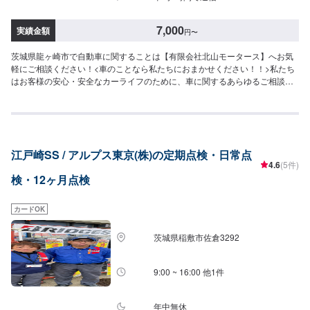
7,000
実績金額
円
〜
茨城県龍ヶ崎市で自動車に関することは【有限会社北山モータース】へお気
軽にご相談ください！<車のことなら私たちにおまかせください！！>私たち
はお客様の安心・安全なカーライフのために、車に関するあらゆるご相談に
お応えします。更にワンストップサービスを導入している為、様々なサービ
スをスムーズに提供することが可能です。お車の購入から日ごろのメンテナ
ンス、修理、保険相談まであらゆるご要望にお応えします。これからも信頼
されるカーアドバイザーであるよう、技術力とサービスの向上を目指してま
いります。【1】オファーにてお問い合わせ【2】お見積り【3】お見積りに
江戸崎SS / アルプス東京(株)の定期点検・日常点
ご納得いただければ作業開始【4】仕上がり次第納車-----納期について-----納
4.6
(5件)
期は通常1日程度で納車となります。(要相談)納期は前後する場合がございま
検・12ヶ月点検
す。予めご了承ください。-----ご来店時の注意、受付方法-----入庫の際はお気
をつけてお越しください。駐車スペースは事務所前の空いているスペースに
駐車してください。受付はスタッフへ「メンテモで予約しました」とお伝え
カードOK
ください。ご案内いたします。【定休日・営業時間】定休日：日曜日、祝
日、第二土曜日営業時間：8:30~17:30
茨城県稲敷市佐倉3292
9:00 ~ 16:00 他1件
年中無休