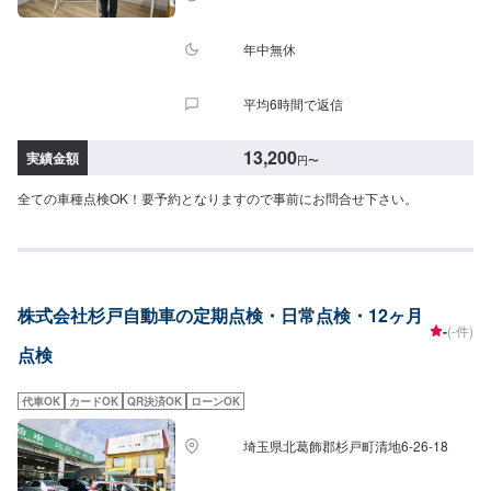
年中無休
平均6時間で返信
13,200
実績金額
円
〜
全ての車種点検OK！要予約となりますので事前にお問合せ下さい。
株式会社杉戸自動車の定期点検・日常点検・12ヶ月
-
(-件)
点検
代車OK
カードOK
QR決済OK
ローンOK
埼玉県北葛飾郡杉戸町清地6-26-18