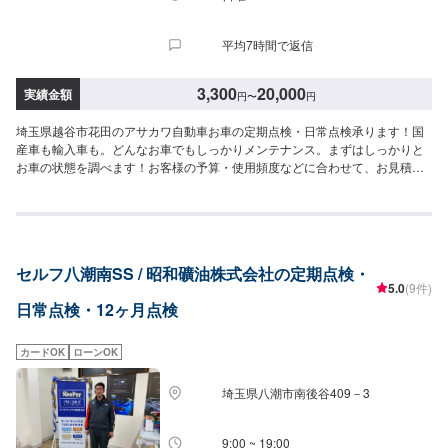
平均7時間で返信
3,300
20,000
実績金額
円
〜
円
埼玉県越谷市花田のアサカワ自動車お車の定期点検・日常点検承ります！国
産車も輸入車も。どんなお車でもしっかりメンテナンス。まずはしっかりと
お車の状態を調べます！お客様の予算・使用頻度などに合わせて、お見積も
りをいたします。法律で定められたチェック項目に添って各部位を点検、修
理等が必要なパーツなどを交換・修理開始となります。お客様には、必ず交
換や修理の必要性を細かくご説明してからの作業になりますので、どうぞご
安心ください。【作業実績】トヨタプリウス5014,900円\パーツ持ち込みにつ
いて/パーツのお持ち込みは可能です！ご希望の方はオファーをお送りいただ
セルフ八潮南SS / 昭和礦油株式会社の定期点検・
く際に、パーツの詳細とお車の車検証、または車種情報をお送りください。
5.0
(9件)
場合によっては対応できかねることもございますので、あらかじめご了承く
日常点検・12ヶ月点検
ださい。\代車について/作業中は代車をお出しすることも可能ですので、ご希
望の方はお気軽にお申し付けください。※燃料代はお客さま負担となります。
\営業時間・定休日/営業時間：8:45～18:00定休日：日曜日
カードOK
ローンOK
埼玉県八潮市南後谷409－3
9:00 ~ 19:00