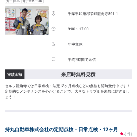
カードOK
電子マネーOK
付はスタッフへ「メンテモで予約しました」とお伝えください。ご案内いた
します。【定休日・営業時間】定休日：日曜日、第2土曜日、祝日営業時間：
千葉県印旛郡栄町龍角寺891-1
8:30~18:00
9:00 ~ 17:00
年中無休
平均7時間で返信
来店時無料見積
実績金額
セルフ龍角寺では日常点検・法定12ヶ月点検などの点検も随時受付中です！
定期的なメンテナンスを心がけることで、大きなトラブルを未然に防ぎまし
ょう！
持丸自動車株式会社の定期点検・日常点検・12ヶ月
-
(-件)