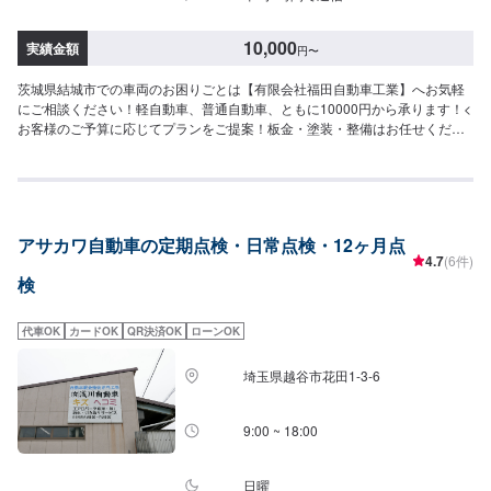
10,000
実績金額
円
〜
茨城県結城市での車両のお困りごとは【有限会社福田自動車工業】へお気軽
にご相談ください！軽自動車、普通自動車、ともに10000円から承ります！<
お客様のご予算に応じてプランをご提案！板金・塗装・整備はお任せくださ
い！>小さなキズから破損のように大きな修理まで大切なお車の鈑金は福田自
動車にお任せ下さい。福田自動車では、キズや破損状況に合わせて最適な修
理方法をご提案します。お客様のご要望・ご予算をお聞きし、最適な施工方
法をご提案しますので、お気軽にお問い合わせ下さい。【1】オファーにてお
問い合わせ【2】お見積り【3】お見積りにご納得いただければ作業開始
アサカワ自動車の定期点検・日常点検・12ヶ月点
【4】仕上がり次第納車-----納期について-----納期は通常1日程度で納車となり
4.7
(6件)
ます。(要相談)納期は前後する場合がございます。予めご了承ください。-----
検
代車について-----代車をご用意しています。お車の作業中は代車をご利用くだ
さい。※代車の燃料代はお客様にご負担いただいております。-----ご来店時の
注意、受付方法-----入庫の際はお気をつけてお越しください。駐車スペースは
代車OK
カードOK
QR決済OK
ローンOK
事務所前の空いているスペースに駐車してください。受付はスタッフへ「メ
ンテモで予約しました」とお伝えください。ご案内いたします。【定休日・
埼玉県越谷市花田1-3-6
営業時間】定休日：日曜、祝日営業時間：8:00~18:00
9:00 ~ 18:00
日曜