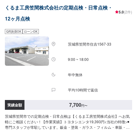
切に愛情をかけていきたい！信頼を深める技術でしっかり応えていきたい！
くるま工房笠間株式会社の定期点検・日常点検・
そんな気持ちで仕事をしています。ご相談もお気軽にどうぞ！【1】オファー
5.0
(2件)
にてお問い合わせ【2】お見積り【3】お見積りにご納得いただければ作業開
12ヶ月点検
始【4】仕上がり次第納車-----納期について-----納期は通常1日～2日程度で納
車となります。(要相談)納期は前後する場合がございます。予めご了承くださ
い。-----ご来店時の注意、受付方法-----入庫の際はお気をつけてお越しくださ
QR決済OK
ローンOK
い。駐車スペースは事務所前の空いているスペースに駐車してください。受
付はスタッフへ「メンテモで予約しました」とお伝えください。ご案内いた
茨城県笠間市住吉1567-33
します。【定休日・営業時間】定休日：日曜日、祝日営業時間：9:00～17:00
9:00 ~ 18:00
年中無休
平均10時間で返信
7,700
実績金額
円
〜
茨城県笠間市での定期点検・日常点検は【くるま工房笠間株式会社】へお気
軽にご相談ください！【作業実績】トヨタシエンタ19,393円<当社の特徴>◾
専門スタッフが常駐しています。鈑金・塗装・ガラス・フィルム・車販・そ
の他、それぞれ卓越した技術をもつ専門スタッフが２人１組で対応いたしま