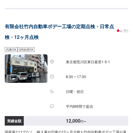
は、果たして安心で経済的なのでしょうか？最低限の基準にパスするだけで
よいのでしょうか？弊社の『車検』『定期点検』は、次回の車検・検査ま
で、お客様が安全・安心・快適なカーライフを送られるために精一杯お手伝
いさせて頂くことだと考えます。【料金目安】⭕️軽自動車：9900円〜⭕️普通
有限会社竹内自動車ボデー工場の定期点検・日常点
車：16500円〜目安の金額ですので、お車によって実際の金額は増減いたし
-
(-件)
ます。詳細はお問い合わせいただければお見積りいたします。【代車につい
検・12ヶ月点検
て】代車の無料貸し出しサービスがございますので、ご希望の方はお申し付
けください。※燃料代はお客様負担となります。※状況により貸出できかねる
場合がございます。【パーツについて】パーツ持ち込み・販売可能！持ち込
代車OK
QR決済OK
み希望の方▶️オファーにてお車とパーツの詳細をお送りください。ご購入希
望の方▶️オファーにて車種情報をお送りください。
東京都荒川区東日暮里1-5-1
8:30 ~ 17:30
日曜・祝日
平均8時間で返信
12,000
実績金額
円
〜
国産車だけでなく、輸入車や旧車の12ヶ月点検も竹内自動車ボデー工場が承