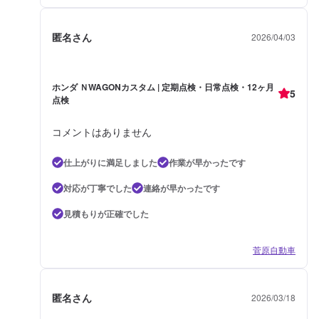
匿名さん
2026/04/03
ホンダ ＮWAGONカスタム | 定期点検・日常点検・12ヶ月
5
点検
コメントはありません
仕上がりに満足しました
作業が早かったです
対応が丁寧でした
連絡が早かったです
見積もりが正確でした
菅原自動車
匿名さん
2026/03/18