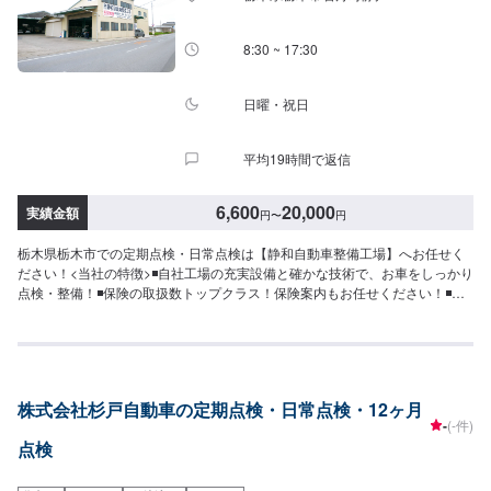
8:30 ~ 17:30
日曜・祝日
平均19時間で返信
6,600
20,000
実績金額
円
〜
円
栃木県栃木市での定期点検・日常点検は【静和自動車整備工場】へお任せく
ださい！<当社の特徴>◾自社工場の充実設備と確かな技術で、お車をしっかり
点検・整備！◾保険の取扱数トップクラス！保険案内もお任せください！◾車
の購入から日々のメンテナンス、修理に至るまでトータルサポート！<お客様
のご予算やご希望の時間に応じてプランをご提案！>★お安く済ませたい…★
お時間があまり取れない…などのご相談もお気軽にどうぞ！【1】オファーに
てお問い合わせ【2】お見積り【3】お見積りにご納得いただければ作業開始
【4】仕上がり次第納車-----納期について-----納期は通常半日程度で納車とな
株式会社杉戸自動車の定期点検・日常点検・12ヶ月
ります。納期は前後する場合がございます。予めご了承ください。-----代車に
-
(-件)
ついて-----代車をご用意しています。お車の作業中は代車をご利用ください。
点検
※代車の燃料代はお客様にご負担いただいております。-----ご来店時の注意、
受付方法-----入庫の際はお気をつけてお越しください。駐車スペースは事務所
前の空いているスペースに駐車してください。受付はスタッフへ「メンテモ