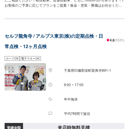
お客様のご予算に応じてプランをご提案！板金・塗装・整備はお任せくださ
い！>小さなキズから破損のように大きな修理まで大切なお車の鈑金は福田自
動車にお任せ下さい。福田自動車では、キズや破損状況に合わせて最適な修
理方法をご提案します。お客様のご要望・ご予算をお聞きし、最適な施工方
法をご提案しますので、お気軽にお問い合わせ下さい。【1】オファーにてお
問い合わせ【2】お見積り【3】お見積りにご納得いただければ作業開始
セルフ龍角寺 / アルプス東京(株)の定期点検・日
【4】仕上がり次第納車-----納期について-----納期は通常1日程度で納車となり
4.8
(55件)
ます。(要相談)納期は前後する場合がございます。予めご了承ください。-----
常点検・12ヶ月点検
代車について-----代車をご用意しています。お車の作業中は代車をご利用くだ
さい。※代車の燃料代はお客様にご負担いただいております。-----ご来店時の
注意、受付方法-----入庫の際はお気をつけてお越しください。駐車スペースは
カードOK
電子マネーOK
事務所前の空いているスペースに駐車してください。受付はスタッフへ「メ
ンテモで予約しました」とお伝えください。ご案内いたします。【定休日・
千葉県印旛郡栄町龍角寺891-1
営業時間】定休日：日曜、祝日営業時間：8:00~18:00
9:00 ~ 17:00
年中無休
平均7時間で返信
来店時無料見積
実績金額