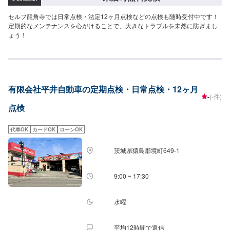
セルフ龍角寺では日常点検・法定12ヶ月点検などの点検も随時受付中です！
定期的なメンテナンスを心がけることで、大きなトラブルを未然に防ぎまし
ょう！
有限会社平井自動車の定期点検・日常点検・12ヶ月
-
(-件)
点検
代車OK
カードOK
ローンOK
茨城県猿島郡境町649-1
9:00 ~ 17:30
水曜
平均12時間で返信