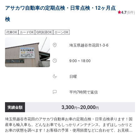
>◎軽自動車：6000円◎普通車：8000円納車までの目安：1日【1】オファー
アサカワ自動車の定期点検・日常点検・12ヶ月点
にてお問い合わせ【2】お見積り【3】お持ち込み・引き取り【4】正式なお
4.7
(6件)
見積り【5】作業開始【6】納車時のお支払い<代車について>ガレーヂマツザ
検
キでは、鈑金・塗装・修理等で愛車をお預かりしている間、代車をお貸し致
します。台数も豊富な20台ご用意しております。事前に予約が必要となる場
合もございますので、まずはお気軽にご相談ください。※代車の燃料代はお客
代車OK
カードOK
QR決済OK
ローンOK
様にご負担いただいております。<定休日・営業時間>定休日：なし営業時
間：9:00~18:00クレジット・QR決済などをご希望の方は事前にお申し付けく
埼玉県越谷市花田1-3-6
ださい。
9:00 ~ 18:00
日曜
平均7時間で返信
3,300
20,000
実績金額
円
〜
円
埼玉県越谷市花田のアサカワ自動車お車の定期点検・日常点検承ります！国
産車も輸入車も。どんなお車でもしっかりメンテナンス。まずはしっかりと
お車の状態を調べます！お客様の予算・使用頻度などに合わせて、お見積も
りをいたします。法律で定められたチェック項目に添って各部位を点検、修