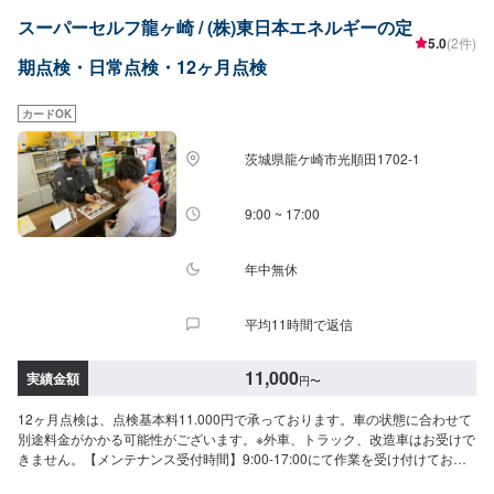
いります。【1】オファーにてお問い合わせ【2】お見積り【3】お見積りに
スーパーセルフ龍ヶ崎 / (株)東日本エネルギーの定
ご納得いただければ作業開始【4】仕上がり次第納車-----納期について-----納
5.0
(2件)
期は通常1日程度で納車となります。(要相談)納期は前後する場合がございま
期点検・日常点検・12ヶ月点検
す。予めご了承ください。-----ご来店時の注意、受付方法-----入庫の際はお気
をつけてお越しください。駐車スペースは事務所前の空いているスペースに
駐車してください。受付はスタッフへ「メンテモで予約しました」とお伝え
カードOK
ください。ご案内いたします。【定休日・営業時間】定休日：日曜日、祝
日、第二土曜日営業時間：8:30~17:30
茨城県龍ケ崎市光順田1702-1
9:00 ~ 17:00
年中無休
平均11時間で返信
11,000
実績金額
円
〜
12ヶ月点検は、点検基本料11.000円で承っております。車の状態に合わせて
別途料金がかかる可能性がございます。※外車、トラック、改造車はお受けで
きません。【メンテナンス受付時間】9:00-17:00にて作業を受け付けており
ます。ご予約、お待ちしております。