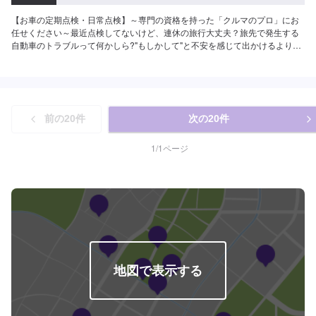
【お車の定期点検・日常点検】～専門の資格を持った「クルマのプロ」にお
任せください～最近点検してないけど、連休の旅行大丈夫？旅先で発生する
自動車のトラブルって何かしら?"もしかして"と不安を感じて出かけるより
も、”心配ない”と思って旅を楽しまれてはいかがでしょう。旅先のトラブルで
最も多いのは、バッテリー上がりやパンク、オーバーヒートです。傾向と対
策をしっかり心得ておけば万一を回避することができますよ。●料金：8,580
円〜【作業実績】三菱RKスペース8,580円※料金など詳しくはお問合せくださ
い。※完全予約制となります。お客様の大切なお車をトータルサポート！クル
前の
20
件
次の
20
件
マに関するお悩みは何でも当社にご相談ください。車検・整備、鈑金・塗
装、コーティング、損害保険などクルマに関する全てのお悩みをサポート
し、お客様のニーズに応えたご提案をいたします。高い信頼性、高い修理技
1
/
1
ページ
術埼玉県川口市の原自動車工作所は大手ディーラー・損害保険ジャパン日本
興亜の修理指定工場です。【45年の実績】●1969年創業！●40年の経験で積
み上げたノウハウ●さまざまな鈑金・修理に対応可能【パーツ持ち込み可能】
持ち込みパーツの対応もいたします。※パーツの不備などにより、取り付けが
できなかった場合でも、動作確認などで発生した工賃をご請求させていただ
きますので、あらかじめご了承ください。【代車について】無料代車（無保
険時）を24台ご用意しております。燃料代はお客さま負担となりますので、
ご了承ください。【営業時間・定休日】営業時間：8:30〜17:30定休日：日・
祝・第一、第三月曜日
地図で表示する