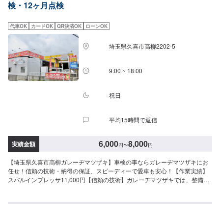
検・12ヶ月点検
車：13,200円〜●メルセデスベンツAMG・BMWM/8・AudiR8・ポルシェ・フ
ェラーリ・ランボルギーニ・ベントレーなど：ASK※表示金額は追加部品・作
業がない場合の料金です。<お見積もりは無料です。>実費での修理の場合、
代車OK
カードOK
QR決済OK
ローンOK
最大の問題は「お客さまの懐具合」を考慮して修理をしなければなりませ
ん。事前に修理後の完成状態をご覧いただければいいのですが、そんなこと
埼玉県久喜市高柳2202-5
も残念ながらできません。恐縮ではございますが、お客さまにはご来店いた
だき、できるだけ食い違いのないように説明をしっかりさせていただきま
す。<お見積もりには30〜60分程度の時間が必要です>お見積もりには30〜
9:00 ~ 18:00
60分程度の時間が必要となるため、お時間に余裕を持ってご来店ください。
なるべくお待ちいただかなくてすむよう、ご来店希望日時をお知らせいただ
ければ、お客さまご対応の準備をしてお待ち申し上げます。<営業時間・定休
祝日
日>朝9時から夜7時まで営業中月曜定休
平均15時間で返信
6,000
8,000
実績金額
円
〜
円
【埼玉県久喜市高柳ガレーヂマツザキ】車検の事ならガレーヂマツザキにお
任せ！信頼の技術・納得の保証、スピーディーで愛車も安心！【作業実績】
スバルインプレッサ11,000円【信頼の技術】ガレーヂマツザキでは、整備士
国家資格者をはじめ、高度な技術と知識をもつスタッフがあなたの愛車をチ
ェックします。事前にお客さまとご相談のうえ整備を実施するので、料金も
安心。【納得の保証】車検実施後、不具合や気になる点がございましたら無
料安全点検実施中！車検後も安心してお車をご利用になれます！<料金目安