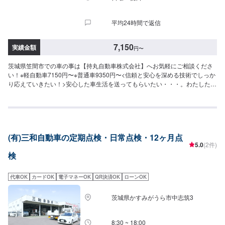
平均24時間で返信
7,150
実績金額
円
〜
茨城県笠間市での車の事は【持丸自動車株式会社】へお気軽にご相談くださ
い！※軽自動車7150円〜※普通車9350円〜<信頼と安心を深める技術でしっか
り応えていきたい！>安心した車生活を送ってもらいたい・・・。わたしたち
はそんな思いに応えたい。安心と「快適な空間」を願うあなたのために、整
備・修理をご提案していきます。私たちの仕事は、お客様からいただいた
「信頼」という目に見えない絆で繋がっています。なぜならお客様には、仕
事の内容のほとんどは見えないものだからです。だからこそひとつひとつ大
切に愛情をかけていきたい！信頼を深める技術でしっかり応えていきたい！
(有)三和自動車の定期点検・日常点検・12ヶ月点
そんな気持ちで仕事をしています。ご相談もお気軽にどうぞ！【1】オファー
5.0
(2件)
にてお問い合わせ【2】お見積り【3】お見積りにご納得いただければ作業開
検
始【4】仕上がり次第納車-----納期について-----納期は通常1日～2日程度で納
車となります。(要相談)納期は前後する場合がございます。予めご了承くださ
い。-----ご来店時の注意、受付方法-----入庫の際はお気をつけてお越しくださ
代車OK
カードOK
電子マネーOK
QR決済OK
ローンOK
い。駐車スペースは事務所前の空いているスペースに駐車してください。受
付はスタッフへ「メンテモで予約しました」とお伝えください。ご案内いた
茨城県かすみがうら市中志筑3
します。【定休日・営業時間】定休日：日曜日、祝日営業時間：9:00～17:00
8:30 ~ 18:00