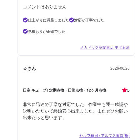
コメントはありません
仕上がりに満足しました
対応が丁寧でした
見積もりが正確でした
メカドック室蘭東店 モダ石油
☆さん
2026/06/20
5
日産 キューブ | 定期点検・日常点検・12ヶ月点検
非常に迅速で丁寧な対応でした。作業中も逐一確認や
説明いただいて終始安心出来ました。またぜひお願い
出来たらと思います。
セルフ植田 / アルプス東京(株)