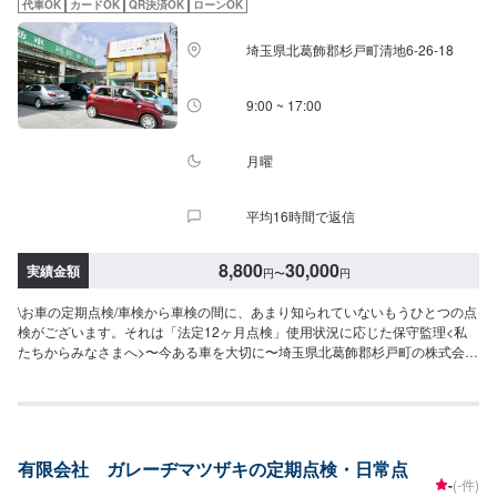
代車OK
カードOK
QR決済OK
ローンOK
で予約しました」とお伝えください。ご案内いたします。【定休日・営業時
間】定休日：日曜日、祝日営業時間：8:30~17:30
埼玉県北葛飾郡杉戸町清地6-26-18
9:00 ~ 17:00
月曜
平均16時間で返信
8,800
30,000
実績金額
円
〜
円
\お車の定期点検/車検から車検の間に、あまり知られていないもうひとつの点
検がございます。それは「法定12ヶ月点検」使用状況に応じた保守監理<私
たちからみなさまへ>〜今ある車を大切に〜埼玉県北葛飾郡杉戸町の株式会社
杉戸自動車自動車の検査は、安全･環境の面について国が定める基準に適合し
ているかどうかを一定期間ごとに確認するものであり、次の検査までの安全
性等を保証するものではありません。したがって、使用者は、日常点検整備
や定期点検整備を確実に実施するとともに、使用状況に応じて適切に保守監
理を行う必要があります。と、車検証の裏面に記載されているのはご存知で
有限会社 ガレーヂマツザキの定期点検・日常点
すか？地域とお客さまの安全をお守りするため、国の指導要綱に基づき、適
-
(-件)
宜、ご連絡をさせていただきます。<点検料>●国産車：8,800円〜●その他外