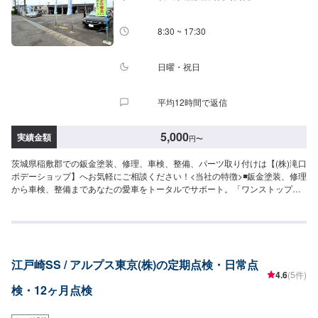
8:30~18:00
8:30 ~ 17:30
日曜・祝日
平均12時間で返信
5,000
実績金額
円
〜
茨城県稲敷郡での鈑金塗装、修理、車検、整備、パーツ取り付けは【(株)滝口
ボデーショップ】へお気軽にご相談ください！<当社の特徴>◾鈑金塗装、修理
から車検、整備まであなたの愛車をトータルでサポート。「ワンストップ」
対応が『滝口ボデーショップ』の最大の強み。幅広いサービスメニューで、
どんな内容のご相談もトータルで承ります。車種を問わず、お車の事ならな
んでもお問い合わせください。◾プロの熟練の技が納得の仕上がりをお約束。
鈑金塗装のプロフェッショナルたちが、その持てる力の最大限を、お客様の
愛車に注ぎます。ディーラーと比べても遜色ない技術力から生まれる修理品
江戸崎SS / アルプス東京(株)の定期点検・日常点
質への絶対の自信。とにかく安心してお任せください。<ご希望と条件に応じ
4.6
(5件)
たパーソナルメニューを提案！>「技術的なクオリティの提供はもちろん、お
検・12ヶ月点検
客様目線での最善のメニューと車輌価値をできる限り下げない処理をいかに
提案できるか。」それが「サービス業」としてのプライド。お客様それぞれ
のニーズや条件に確実に応えることにこだわります。【1】オファーにてお問