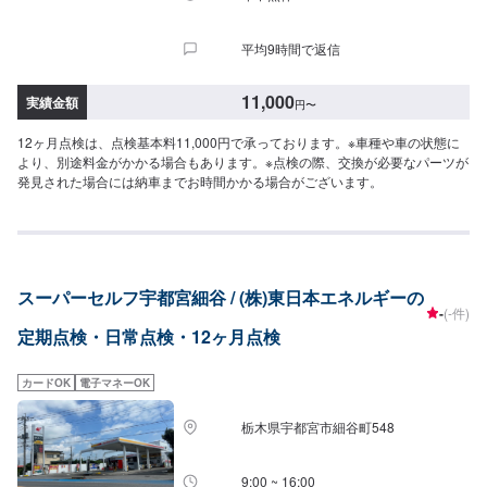
平均9時間で返信
11,000
実績金額
円
〜
12ヶ月点検は、点検基本料11,000円で承っております。※車種や車の状態に
より、別途料金がかかる場合もあります。※点検の際、交換が必要なパーツが
発見された場合には納車までお時間かかる場合がございます。
スーパーセルフ宇都宮細谷 / (株)東日本エネルギーの
-
(-件)
定期点検・日常点検・12ヶ月点検
カードOK
電子マネーOK
栃木県宇都宮市細谷町548
9:00 ~ 16:00