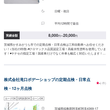
日曜・祝日
平均12時間で返信
8,000
20,000
実績金額
円
〜
円
茨城県かすみがうら市での定期点検・日常点検は三和自動車へお任せくださ
い！<当社の特徴>◾クロマックス品質認定工場！高級水性塗料を使用していま
す！◾ヤナセの指定工場！国産車だけでなく外車も幅広く対応いたします！◾
かすみがうら市の老舗自動車整備工場！どんなことでもご相談下さい！<お客
様のご予算やご希望の時間に応じてプランをご提案！>★お安く済ませたい…
★お時間があまり取れない…などのご相談もお気軽にどうぞ！【1】オファー
にてお問い合わせ【2】お見積り【3】お見積りにご納得いただければ作業開
始【4】仕上がり次第納車-----納期について-----納期は通常1日～2日程度で納
株式会社滝口ボデーショップの定期点検・日常点
車となります。(要相談)納期は前後する場合がございます。予めご了承くださ
-
(-件)
い。-----代車について-----無料の代車をご用意しています。お車の作業中は代
検・12ヶ月点検
車をご利用ください。※代車の燃料代はお客様にご負担いただいておりま
す。-----ご来店時の注意、受付方法-----入庫の際はお気をつけてお越しくださ
い。駐車スペースは事務所前の空いているスペースに駐車してください。受
カードOK
QR決済OK
ローンOK
付はスタッフへ「メンテモで予約しました」とお伝えください。ご案内いた
します。【定休日・営業時間】定休日：日曜日、第2土曜日、祝日営業時間：
茨城県稲敷郡阿見町阿見4369-17