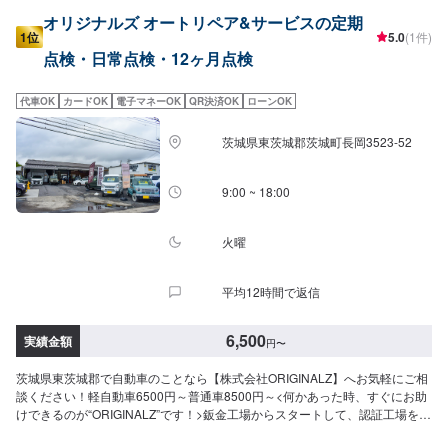
オリジナルズ オートリペア&サービスの定期
1位
5.0
(1件)
点検・日常点検・12ヶ月点検
代車OK
カードOK
電子マネーOK
QR決済OK
ローンOK
茨城県東茨城郡茨城町長岡3523-52
9:00 ~ 18:00
火曜
平均12時間で返信
6,500
実績金額
円
〜
茨城県東茨城郡で自動車のことなら【株式会社ORIGINALZ】へお気軽にご相
談ください！軽自動車6500円～普通車8500円～<何かあった時、すぐにお助
けできるのが“ORIGINALZ”です！>鈑金工場からスタートして、認証工場を取
得。鈑金と整備が出来る工場へと変わりました。全ては【笑顔の為に】をモ