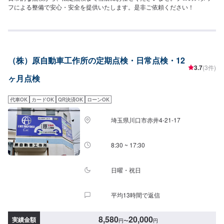
フによる整備で安心・安全を提供いたします。是非ご依頼ください！
（株）原自動車工作所の定期点検・日常点検・12
3.7
(3件)
ヶ月点検
代車OK
カードOK
QR決済OK
ローンOK
埼玉県川口市赤井4-21-17
8:30 ~ 17:30
日曜・祝日
平均13時間で返信
8,580
20,000
実績金額
円
〜
円