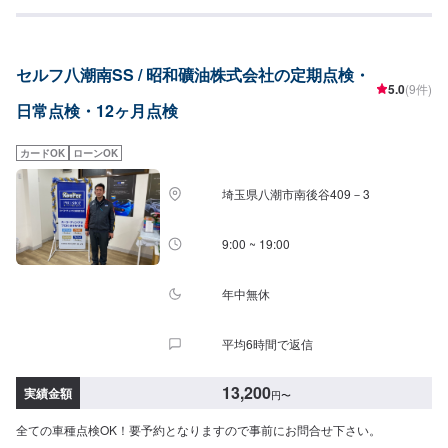
理等が必要なパーツなどを交換・修理開始となります。お客様には、必ず交
換や修理の必要性を細かくご説明してからの作業になりますので、どうぞご
安心ください。【作業実績】トヨタプリウス5014,900円\パーツ持ち込みにつ
いて/パーツのお持ち込みは可能です！ご希望の方はオファーをお送りいただ
セルフ八潮南SS / 昭和礦油株式会社の定期点検・
く際に、パーツの詳細とお車の車検証、または車種情報をお送りください。
5.0
(9件)
場合によっては対応できかねることもございますので、あらかじめご了承く
日常点検・12ヶ月点検
ださい。\代車について/作業中は代車をお出しすることも可能ですので、ご希
望の方はお気軽にお申し付けください。※燃料代はお客さま負担となります。
\営業時間・定休日/営業時間：8:45～18:00定休日：日曜日
カードOK
ローンOK
埼玉県八潮市南後谷409－3
9:00 ~ 19:00
年中無休
平均6時間で返信
13,200
実績金額
円
〜
全ての車種点検OK！要予約となりますので事前にお問合せ下さい。