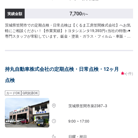
7,700
実績金額
円
〜
茨城県笠間市での定期点検・日常点検は【くるま工房笠間株式会社】へお気
軽にご相談ください！【作業実績】トヨタシエンタ19,393円<当社の特徴>◾
専門スタッフが常駐しています。鈑金・塗装・ガラス・フィルム・車販・そ
の他、それぞれ卓越した技術をもつ専門スタッフが２人１組で対応いたしま
す。◾万全のアフターケアをいたします。修理後に永久保証書を発行させて頂
いております。お客様がそのお車を乗っている間は保証します。◾土・日・祝
も営業してるのでお客様がお休みでも見積・修理ができます！お客様のご要
望に併せて中古部品も準備できるのでなんていっても低価格です。<お客様の
持丸自動車株式会社の定期点検・日常点検・12ヶ月
ご予算やご希望の時間に応じてプランをご提案！>★お安く済ませたい…★お
-
(-件)
時間があまり取れない…などのご相談もお気軽にどうぞ！【1】オファーにて
点検
お問い合わせ【2】お見積り【3】お見積りにご納得いただければ作業開始
【4】仕上がり次第納車-----納期について-----納期は通常1日～2日程度で納車
となります。(要相談)納期は前後する場合がございます。予めご了承くださ
カードOK
QR決済OK
い。-----代車について-----代車をご用意しています。お車の作業中は代車をご
利用ください。※代車の燃料代はお客様にご負担いただいております。-----ご
茨城県笠間市泉2387−3
来店時の注意、受付方法-----入庫の際はお気をつけてお越しください。駐車ス
ペースは事務所前の空いているスペースに駐車してください。受付はスタッ
フへ「メンテモで予約しました」とお伝えください。ご案内いたします。
9:00 ~ 17:00
【定休日・営業時間】定休日：年中無休（大型連休のみ休み）営業時間：
9:00~18:00
日曜・祝日