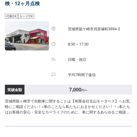
検・12ヶ月点検
代車OK
カードOK
茨城県龍ケ崎市貝原塚町3694-2
8:30 ~ 17:30
日曜・祝日
平均7時間で返信
7,000
実績金額
円
〜
茨城県龍ヶ崎市で自動車に関することは【有限会社北山モータース】へお気
軽にご相談ください！<車のことなら私たちにおまかせください！！>私たち
はお客様の安心・安全なカーライフのために、車に関するあらゆるご相談に
お応えします。更にワンストップサービスを導入している為、様々なサービ
スをスムーズに提供することが可能です。お車の購入から日ごろのメンテナ
ンス、修理、保険相談まであらゆるご要望にお応えします。これからも信頼
されるカーアドバイザーであるよう、技術力とサービスの向上を目指してま