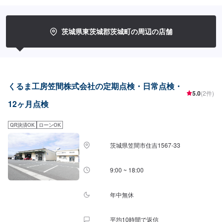
ットーにしており、お客様のご相談は絶対に妥協をしないプロの自信と技術
で全力で対応させていただきます。信頼と安心をお届けし、最後には笑顔に
なっていただけるよう努めます。今現在も特定整備工場として、ブレーキサ
ポートのエーミングなどの技術向上を目指しております。そこから、新車の
茨城県東茨城郡茨城町の周辺の店舗
エブリイやジムニーなどのカスタムなどにも力を入れ、工場での一貫作業と
して今までのノウハウを生かしております。当店はただ車を修理したり販売
するだけでなく、お客様に何かあった時にすぐに駆け付け、相談に乗り、対
応から解決まで導くことができるお店です。更にトータルサービスを提供す
ることが可能ですので、「車の身近な相談役」として、お困りの際はお気軽
にご相談ください。【1】オファーにてお問い合わせ【2】お見積り【3】お
くるま工房笠間株式会社の定期点検・日常点検・
見積りにご納得いただければ作業開始【4】仕上がり次第納車-----納期につい
5.0
(2件)
て-----納期は通常一時間程度で納車となります。(要相談)納期は前後する場合
12ヶ月点検
がございます。予めご了承ください。-----代車について-----代車をご用意して
います。お車の作業中は代車をご利用ください。※代車の燃料代はお客様にご
QR決済OK
ローンOK
負担いただいております。-----ご来店時の注意、受付方法-----お客様をお待た
せしないために、お越しの際は一度お電話いただけますよう願います。ご来
店時にはお客様用駐車場にお停めください。受付はスタッフへ「メンテモで
茨城県笠間市住吉1567-33
予約しました」とお伝えください。ご案内いたします。【定休日・営業時
間】定休日：火曜日、第二第四月曜日営業時間：9:00~18:00
9:00 ~ 18:00
年中無休
平均10時間で返信