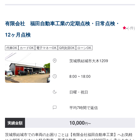
有限会社 福田自動車工業の定期点検・日常点検・
-
(-件)
12ヶ月点検
代車OK
カードOK
電子マネーOK
QR決済OK
ローンOK
茨城県結城市大木1209
8:00 ~ 18:00
日曜・祝日
平均7時間で返信
10,000
実績金額
円
〜
茨城県結城市での車両のお困りごとは【有限会社福田自動車工業】へお気軽
にご相談ください！軽自動車、普通自動車、ともに10000円から承ります！<