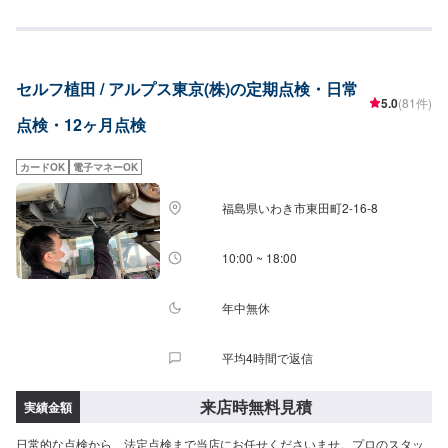
セルフ植田 / アルプス東京(株)の定期点検・日常
5.0
(81件)
点検・12ヶ月点検
カードOK
電子マネーOK
福島県いわき市東田町2-16-8
10:00 ~ 18:00
年中無休
平均4時間で返信
来店時無料見積
実績金額
日常的な点検から、法定点検まで当店にお任せくださいませ。プロのスタッ