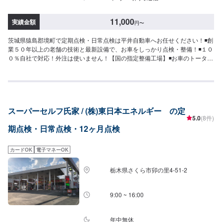
11,000
実績金額
円
〜
茨城県猿島郡境町で定期点検・日常点検は平井自動車へお任せください！◾創
業５０年以上の老舗の技術と最新設備で、お車をしっかり点検・整備！◾１０
０％自社で対応！外注は使いません！【国の指定整備工場】◾お車のトータル
サポート！どんなことでもご相談下さい！★ハンドルを少し曲げないと車が
まっすぐ走らない…★タイヤの片減りが気になる…★他店で断られてしまっ
た…★保険を使えべきなのかわからない…などのご相談もお気軽にどうぞ！
【定休日・営業時間】定休日：第一日曜日、水曜日営業時間：
9:00~17:30【1】オファーにてお問い合わせ【2】お見積り【3】お見積りに
スーパーセルフ氏家 / (株)東日本エネルギー の定
ご納得いただければ作業開始【4】仕上がり次第納車-----納期について-----納
5.0
(8件)
期は通常1日～2日程度で納車となります。車種や条件などにより、納期は前
期点検・日常点検・12ヶ月点検
後する場合がございます。予めご了承ください。-----代車について-----無料の
代車をご用意しています。お車の作業中は代車をご利用ください。※代車の燃
料代はお客様にご負担いただいております。※内容などにより貸し出し出来か
カードOK
電子マネーOK
ねる場合もございます。-----ご来店時の注意、受付方法-----入庫の際はお気を
つけてお越しください。駐車スペースは事務所前のお客様駐車スペースに駐
栃木県さくら市卯の里4-51-2
車してください。受付はスタッフへ「メンテモで予約しました」とお伝えく
ださい。ご案内いたします。
9:00 ~ 16:00
年中無休