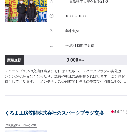
千葉県柏市大津ケ丘3-21-6
10:00 ~ 18:00
年中無休
平均21時間で返信
9,000
実績金額
円
〜
スパークプラグの交換は当店にお任せください。スパークプラグの劣化はエ
ンジンがかからなくなったり、燃費や加速に悪影響を及ぼします。ご予約お
待ちしております。【メンテナンス受付時間】当店の作業受付時間は9:00-
18:00です。ご都合の良い日にご予約をお待ちしております！
5.0
(2件)
くるま工房笠間株式会社のスパークプラグ交換
QR決済OK
ローンOK