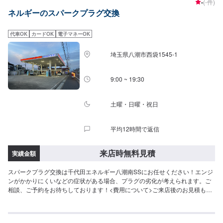
-
(-件)
気軽にお申し付けください。※燃料代はお客さま負担となります。\営業時
ネルギーのスパークプラグ交換
間・定休日/営業時間：8:45～18:00定休日：日曜日
代車OK
カードOK
電子マネーOK
埼玉県八潮市西袋1545-1
9:00 ~ 19:30
土曜・日曜・祝日
平均12時間で返信
来店時無料見積
実績金額
スパークプラグ交換は千代田エネルギー八潮南SSにお任せください！エンジ
ンがかかりにくいなどの症状がある場合、プラグの劣化が考えられます。ご
相談、ご予約をお待ちしております！<費用について>ご来店後のお見積もり
となります。