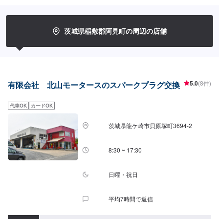
どんな内容のご相談もトータルで承ります。車種を問わず、お車の事ならな
んでもお問い合わせください。◾プロの熟練の技が納得の仕上がりをお約束。
鈑金塗装のプロフェッショナルたちが、その持てる力の最大限を、お客様の
愛車に注ぎます。ディーラーと比べても遜色ない技術力から生まれる修理品
茨城県稲敷郡阿見町の周辺の店舗
質への絶対の自信。とにかく安心してお任せください。<ご希望と条件に応じ
たパーソナルメニューを提案！>「技術的なクオリティの提供はもちろん、お
客様目線での最善のメニューと車輌価値をできる限り下げない処理をいかに
提案できるか。」それが「サービス業」としてのプライド。お客様それぞれ
のニーズや条件に確実に応えることにこだわります。【1】オファーにてお問
い合わせ【2】お見積り【3】お見積りにご納得いただければ作業開始【4】
5.0
(8件)
有限会社 北山モータースのスパークプラグ交換
仕上がり次第納車-----納期について-----納期は通常1日～2日程度で納車となり
ます。(要相談)納期は前後する場合がございます。予めご了承ください。-----
代車OK
カードOK
ご来店時の注意、受付方法-----入庫の際はお気をつけてお越しください。駐車
スペースは事務所前の空いているスペースに駐車してください。受付はスタ
ッフへ「メンテモで予約しました」とお伝えください。ご案内いたします。
茨城県龍ケ崎市貝原塚町3694-2
【定休日・営業時間】定休日：日曜日祝日第二土曜日営業時間：8:30~17:30
8:30 ~ 17:30
日曜・祝日
平均7時間で返信