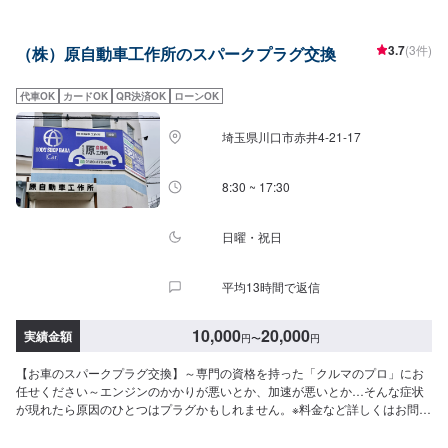
葛飾郡杉戸町の株式会社杉戸自動車<輸入車オーナー様へ>もっとクルマを楽
しもう。所有するのに精一杯ではクルマを楽しむことはできません。例えば
輸入車ディーラーで行っていたメンテナンスを私たちにおまかせいただくこ
3.7
(3件)
（株）原自動車工作所のスパークプラグ交換
とで、もしかしたら1回分のドライブ費用が捻出できるかもしれませんし、別
のメンテナンス費用に充当することができるかもしれません。そうして私た
ちはクルマを所有する喜びや楽しみを感じていただけるように努めます。<料
代車OK
カードOK
QR決済OK
ローンOK
金目安>技術料は2,200円～になります。【スパークプラグ交換】通常プラグ
572円/1本～・イリジウム1,980円/1本～となります。●タント･ワゴンR･Nシ
埼玉県川口市赤井4-21-17
リーズ：5,500円〜●ヴィッツ・フィット・マーチ：6,600円〜●カローラ・レ
ガシーティーダ：7,700円〜●マークX・オデッセイ・ボクシー：8,800円〜●
アルファード・エルグランド：8,800円〜●ベンツA/B･BMW1･VWポロなど：
8:30 ~ 17:30
16,500円〜●ベンツC･BMW3･VWゴルフなど：18,150円〜●ベンツE･
BMW5/6･VWパサートなど：19,800円〜●ベンツS･BMW7･Audi7/8など：
21,450円〜●ベンツG･BMWX･VWトゥアレグなど：23,100円〜【プラグコー
日曜・祝日
ド交換】●国産車：6,600円〜7,700円●ベンツA/B･BMW1･VWポロなど：
22,000円〜●ベンツC･BMW3･VWゴルフなど：24,200円〜●ベンツE･
平均13時間で返信
BMW5/6･VWパサートなど：26,400円〜●ベンツS･BMW7･Audi7/8など：
28,600円〜●ベンツG･BMWX･VWトゥアレグなど：30,800円〜【イグニッシ
ョンコイル交換】イグニッションコイル8,800円～になります。●国産車：
10,000
20,000
実績金額
円
〜
円
44,000円〜●ベンツA/B･BMW1･VWポロなど：46,200円〜●ベンツC･BMW3･
VWゴルフなど：50,820円〜●ベンツE･BMW5/6･VWパサートなど：55,440
【お車のスパークプラグ交換】～専門の資格を持った「クルマのプロ」にお
円〜●ベンツS･BMW7･Audi7/8など：60,060円〜●ベンツG･BMWX･VWトゥ
任せください～エンジンのかかりが悪いとか、加速が悪いとか…そんな症状
アレグなど：64,680円〜<パーツ持ち込み可能>パーツ持ち込みも可能です。
が現れたら原因のひとつはプラグかもしれません。※料金など詳しくはお問合
持ち込みの場合はオファーにて、部品の詳細や車種情報をお送りください。
せくださいプラグを変えても調子がよくならない・・・そんな時は一緒にプ
部品のご購入のご案内も可能ですので、ご希望の方はその旨をオファー詳細
ラグコードも交換されてみてはいかがでしょうか？お気軽にお問合せくださ