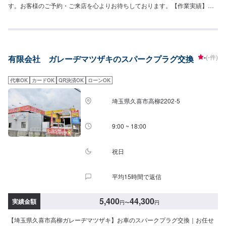
す。お客様のご予約・ご来店を心よりお待ちしております。【作業実績】ス
ズキスペーシア4,400円
-
(-件)
有限会社 ガレーヂマツザキのスパークプラグ交換
代車OK
カードOK
QR決済OK
ローンOK
埼玉県久喜市高柳2202-5
9:00 ~ 18:00
祝日
平均15時間で返信
5,400
44,300
実績金額
円
〜
円
【埼玉県久喜市高柳ガレーヂマツザキ】お車のスパークプラグ交換｜お任せ