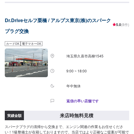
にてお伝えください。他店購入車の対応も、輸入車の対応も、クルマの購入
い。※色は選べませんお客様の大切なお車をトータルサポート！クルマに関す
もいろいろ、説明力も対応力も！1969年に創業して以来、50年以上この地で
るお悩みは何でも当社にご相談ください。車検・整備、鈑金・塗装、コーテ
お店を営業させていただいております。チェーン店への加盟、地元の皆様の
ィング、損害保険などクルマに関する全てのお悩みをサポートし、お客様の
支えでここまで1歩ずつ成長をさせて頂きました。これからもお客様に笑顔を
Dr.Driveセルフ栗橋 / アルプス東京(株)のスパーク
ニーズに応えたご提案をいたします。高い信頼性、高い修理技術埼玉県川口
届けられるよう、新しいお店のオープンも進んでおります。
5.0
(8件)
市の原自動車工作所は大手ディーラー・損害保険ジャパン日本興亜の修理指
プラグ交換
定工場です。【45年の実績】●1969年創業！●40年の経験で積み上げたノウ
ハウ●さまざまな鈑金・修理に対応可能【パーツ持ち込み可能】持ち込みパー
ツの対応もいたします。※パーツの不備などにより、取り付けができなかった
カードOK
電子マネーOK
場合でも、動作確認などで発生した工賃をご請求させていただきますので、
あらかじめご了承ください。【代車について】無料代車（無保険時）を24台
埼玉県久喜市高柳1545
ご用意しております。燃料代はお客さま負担となりますので、ご了承くださ
い。【営業時間・定休日】営業時間：8:30〜17:30定休日：日・祝・第一、第
三月曜日
9:00 ~ 18:00
年中無休
返信の早い店舗です
来店時無料見積
実績金額
スパークプラグの清掃から交換まで、エンジン関連の作業もお任せくださ
い！1級整備士が在籍しておりますので、当店ではより正確なご提案が可能で