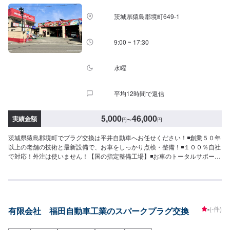
は通常2日～3日程度で納車となります。(要相談)納期は前後する場合がござ
います。予めご了承ください。-----代車について-----代車をご用意していま
茨城県猿島郡境町649-1
す。お車の作業中は代車をご利用ください。※代車の燃料代はお客様にご負担
いただいております。-----ご来店時の注意、受付方法-----入庫の際はお気をつ
けてお越しください。駐車スペースは事務所前の空いているスペースに駐車
9:00 ~ 17:30
してください。受付はスタッフへ「メンテモで予約しました」とお伝えくだ
さい。ご案内いたします。【定休日・営業時間】定休日：年中無休（大型連
休のみ休み）営業時間：9:00~18:00
水曜
平均12時間で返信
5,000
46,000
実績金額
円
〜
円
茨城県猿島郡境町でプラグ交換は平井自動車へお任せください！◾創業５０年
以上の老舗の技術と最新設備で、お車をしっかり点検・整備！◾１００％自社
で対応！外注は使いません！【国の指定整備工場】◾お車のトータルサポー
ト！どんなことでもご相談下さい！★ハンドルを少し曲げないと車がまっす
ぐ走らない…★タイヤの片減りが気になる…★他店で断られてしまった…★
保険を使えべきなのかわからない…などのご相談もお気軽にどうぞ！【定休
日・営業時間】定休日：第一日曜日、水曜日営業時間：9:00~17:30【1】オ
ファーにてお問い合わせ【2】お見積り【3】お見積りにご納得いただければ
-
(-件)
有限会社 福田自動車工業のスパークプラグ交換
作業開始【4】仕上がり次第納車-----納期について-----納期は通常1日～2日程
度で納車となります。車種や条件などにより、納期は前後する場合がござい
ます。予めご了承ください。-----代車について-----無料の代車をご用意してい