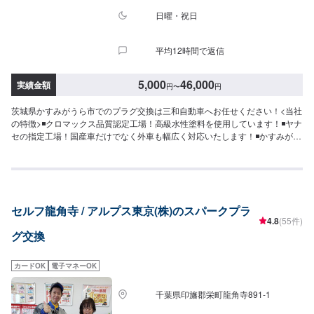
日曜・祝日
平均12時間で返信
5,000
46,000
実績金額
円
〜
円
茨城県かすみがうら市でのプラグ交換は三和自動車へお任せください！<当社
の特徴>◾クロマックス品質認定工場！高級水性塗料を使用しています！◾ヤナ
セの指定工場！国産車だけでなく外車も幅広く対応いたします！◾かすみがう
ら市の老舗自動車整備工場！どんなことでもご相談下さい！<お客様のご予算
やご希望の時間に応じてプランをご提案！>★お安く済ませたい…★お時間が
あまり取れない…などのご相談もお気軽にどうぞ！【1】オファーにてお問い
合わせ【2】お見積り【3】お見積りにご納得いただければ作業開始【4】仕
上がり次第納車-----納期について-----納期は通常2日～3日程度で納車となりま
セルフ龍角寺 / アルプス東京(株)のスパークプラ
す。(要相談)納期は前後する場合がございます。予めご了承ください。-----代
4.8
(55件)
車について-----無料の代車をご用意しています。お車の作業中は代車をご利用
グ交換
ください。※代車の燃料代はお客様にご負担いただいております。-----ご来店
時の注意、受付方法-----入庫の際はお気をつけてお越しください。駐車スペー
スは事務所前の空いているスペースに駐車してください。受付はスタッフへ
カードOK
電子マネーOK
「メンテモで予約しました」とお伝えください。ご案内いたします。【定休
日・営業時間】定休日：日曜日、第2土曜日、祝日営業時間：8:30~18:00
千葉県印旛郡栄町龍角寺891-1