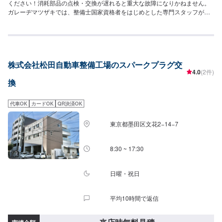
ください！消耗部品の点検・交換が遅れると重大な故障になりかねません。
ガレーヂマツザキでは、整備士国家資格者をはじめとした専門スタッフが愛
車の隅々まできちんとチェック！簡単なチェック、気になる箇所の点検から
エンジン着脱を要する整備まで承っております。また安全に作業を行う為、
労働安全衛生法に定められている教育を受けた整備士が整備を行っておりま
す。お車の事でお困りでしたら、まずはガレーヂマツザキまでお気軽にお問
い合わせください！【1】オファーにてお問い合わせ【2】お見積り【3】お
株式会社松田自動車整備工場のスパークプラグ交
持ち込み・引き取り【4】正式なお見積り【5】作業開始【6】納車時のお支
4.0
(2件)
払い<代車について>ガレーヂマツザキでは、鈑金・塗装・修理等で愛車をお
換
預かりしている間、代車をお貸し致します。台数も豊富な20台ご用意してお
ります。事前に予約が必要となる場合もございますので、まずはお気軽にご
相談ください。※代車の燃料代はお客様にご負担いただいております。<定休
代車OK
カードOK
QR決済OK
日・営業時間>定休日：なし営業時間：9:00~18:00クレジット・QR決済など
をご希望の方は事前にお申し付けください。
東京都墨田区文花2−14−7
8:30 ~ 17:30
日曜・祝日
平均10時間で返信