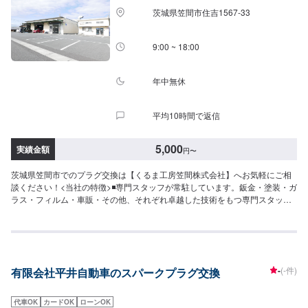
茨城県笠間市住吉1567-33
9:00 ~ 18:00
年中無休
平均10時間で返信
5,000
実績金額
円
〜
茨城県笠間市でのプラグ交換は【くるま工房笠間株式会社】へお気軽にご相
談ください！<当社の特徴>◾専門スタッフが常駐しています。鈑金・塗装・ガ
ラス・フィルム・車販・その他、それぞれ卓越した技術をもつ専門スタッフ
が２人１組で対応いたします。◾万全のアフターケアをいたします。修理後に
永久保証書を発行させて頂いております。お客様がそのお車を乗っている間
は保証します。◾土・日・祝も営業してるのでお客様がお休みでも見積・修理
ができます！お客様のご要望に併せて中古部品も準備できるのでなんていっ
ても低価格です。<お客様のご予算やご希望の時間に応じてプランをご提案！
-
(-件)
有限会社平井自動車のスパークプラグ交換
>★お安く済ませたい…★お時間があまり取れない…などのご相談もお気軽に
どうぞ！【1】オファーにてお問い合わせ【2】お見積り【3】お見積りにご
納得いただければ作業開始【4】仕上がり次第納車-----納期について-----納期
代車OK
カードOK
ローンOK