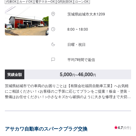
代車OK
カードOK
電子マネーOK
QR決済OK
ローンOK
ます。お車の作業中は代車をご利用ください。※代車の燃料代はお客様にご負
担いただいております。※内容などにより貸し出し出来かねる場合もございま
茨城県結城市大木1209
す。-----ご来店時の注意、受付方法-----入庫の際はお気をつけてお越しくださ
い。駐車スペースは事務所前のお客様駐車スペースに駐車してください。受
付はスタッフへ「メンテモで予約しました」とお伝えください。ご案内いた
8:00 ~ 18:00
します。
日曜・祝日
平均7時間で返信
5,000
46,000
実績金額
円
〜
円
茨城県結城市での車両のお困りごとは【有限会社福田自動車工業】へお気軽
にご相談ください！<お客様のご予算に応じてプランをご提案！板金・塗装・
整備はお任せください！>小さなキズから破損のように大きな修理まで大切な
お車の鈑金は福田自動車にお任せ下さい。福田自動車では、キズや破損状況
に合わせて最適な修理方法をご提案します。お客様のご要望・ご予算をお聞
きし、最適な施工方法をご提案しますので、お気軽にお問い合わせ下さい。
【1】オファーにてお問い合わせ【2】お見積り【3】お見積りにご納得いた
だければ作業開始【4】仕上がり次第納車-----納期について-----納期は通常1日
4.7
(6件)
アサカワ自動車のスパークプラグ交換
～2日程度で納車となります。(要相談)納期は前後する場合がございます。予
めご了承ください。-----代車について-----代車をご用意しています。お車の作