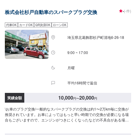
-
(-件)
株式会社杉戸自動車のスパークプラグ交換
代車OK
カードOK
QR決済OK
ローンOK
埼玉県北葛飾郡杉戸町清地6-26-18
9:00 ~ 17:00
月曜
平均16時間で返信
10,000
20,000
実績金額
円
〜
円
\お車のプラグ交換/一般的なスパークプラグの交換は約1〜2万km毎に交換が
推奨されています。お車によってはもっと早い時期での交換が必要になる場
合もございますので、エンジンがつきにくくなったなどの不具合がある場合
はすぐにご相談ください！お車に詳しくなくても当店なら安心です！説明力
も品質です、安心してご利用くださいませ。〜今ある車を大切に〜埼玉県北