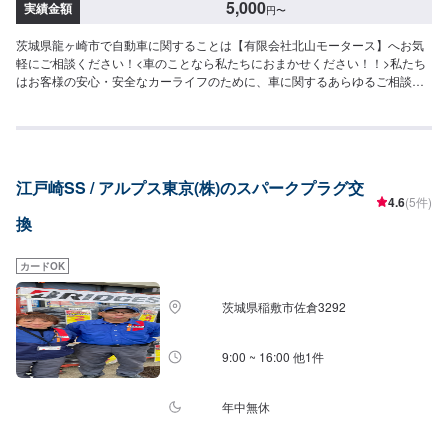
5,000
実績金額
円
〜
茨城県龍ヶ崎市で自動車に関することは【有限会社北山モータース】へお気
軽にご相談ください！<車のことなら私たちにおまかせください！！>私たち
はお客様の安心・安全なカーライフのために、車に関するあらゆるご相談に
お応えします。更にワンストップサービスを導入している為、様々なサービ
スをスムーズに提供することが可能です。お車の購入から日ごろのメンテナ
ンス、修理、保険相談まであらゆるご要望にお応えします。これからも信頼
されるカーアドバイザーであるよう、技術力とサービスの向上を目指してま
いります。【1】オファーにてお問い合わせ【2】お見積り【3】お見積りに
江戸崎SS / アルプス東京(株)のスパークプラグ交
ご納得いただければ作業開始【4】仕上がり次第納車-----納期について-----納
4.6
(5件)
期は通常1日～2日程度で納車となります。(要相談)納期は前後する場合がご
換
ざいます。予めご了承ください。-----ご来店時の注意、受付方法-----入庫の際
はお気をつけてお越しください。駐車スペースは事務所前の空いているスペ
ースに駐車してください。受付はスタッフへ「メンテモで予約しました」と
カードOK
お伝えください。ご案内いたします。【定休日・営業時間】定休日：日曜
日、祝日、第二土曜日営業時間：8:30~17:30
茨城県稲敷市佐倉3292
9:00 ~ 16:00 他1件
年中無休