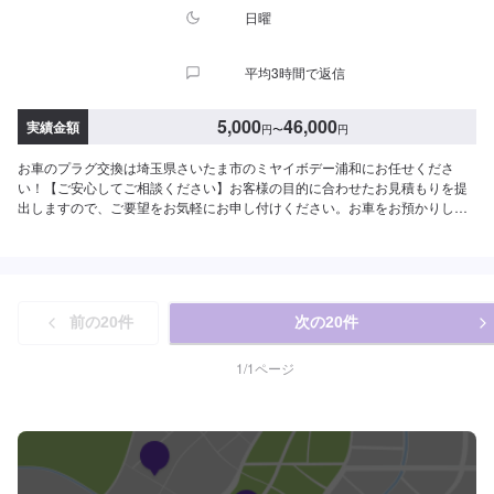
日曜
平均3時間で返信
5,000
46,000
実績金額
円
〜
円
お車のプラグ交換は埼玉県さいたま市のミヤイボデー浦和にお任せくださ
い！【ご安心してご相談ください】お客様の目的に合わせたお見積もりを提
出しますので、ご要望をお気軽にお申し付けください。お車をお預かりし
て、独自の判断で整備・修理をするようなことは一切ございません。お客様
お一人おひとりのカーライフに合わせた細かいお見積もりを作成いたしま
す。お車のことでご不明な点や、不安な点はしっかり伺い、丁寧に説明させ
ていただきますので、ご安心してご相談ください。【作業実績】スズキアル
ト15,800円【作業の流れ】【1】お問い合わせ【2】車の確認・お見積もりの
前の
20
件
次の
20
件
作成【3】車のお預かり【4】修理開始【5】修理終了・お支払い【6】アフタ
ーサポート【代車について】作業中にお車が必要なお客様には、代車をお出
しすることもできますので事前にご相談ください。代車は、ご希望の車種が
1
/
1
ページ
お選びいただけ、ほぼすべてにETC、ナビが付いております。※代車の燃料代
はお客様にご負担いただいております。【定休日・営業時間】定休日：不定
休日曜日はお問い合わせください。営業時間：9:00~18:00