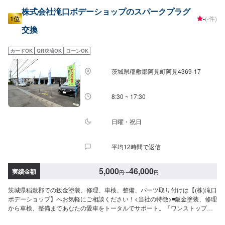
株式会社滝口ボデーショップのスパークプラグ
1位
-
(-件)
交換
カードOK
QR決済OK
ローンOK
茨城県稲敷郡阿見町阿見4369-17
8:30 ~ 17:30
日曜・祝日
平均12時間で返信
5,000
46,000
実績金額
円
〜
円
茨城県稲敷郡での鈑金塗装、修理、車検、整備、パーツ取り付けは【(株)滝口
ボデーショップ】へお気軽にご相談ください！<当社の特徴>◾鈑金塗装、修理
から車検、整備まであなたの愛車をトータルでサポート。「ワンストップ」
対応が『滝口ボデーショップ』の最大の強み。幅広いサービスメニューで、