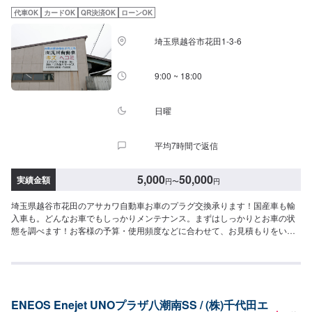
業中は代車をご利用ください。※代車の燃料代はお客様にご負担いただいてお
代車OK
カードOK
QR決済OK
ローンOK
ります。-----ご来店時の注意、受付方法-----入庫の際はお気をつけてお越しく
ださい。駐車スペースは事務所前の空いているスペースに駐車してくださ
埼玉県越谷市花田1-3-6
い。受付はスタッフへ「メンテモで予約しました」とお伝えください。ご案
内いたします。【定休日・営業時間】定休日：日曜、祝日営業時間：
8:00~18:00
9:00 ~ 18:00
日曜
平均7時間で返信
5,000
50,000
実績金額
円
〜
円
埼玉県越谷市花田のアサカワ自動車お車のプラグ交換承ります！国産車も輸
入車も。どんなお車でもしっかりメンテナンス。まずはしっかりとお車の状
態を調べます！お客様の予算・使用頻度などに合わせて、お見積もりをいた
します。お客様には、必ず交換や修理の必要性を細かくご説明してからの作
業になりますので、どうぞご安心ください。\パーツ持ち込みについて/パーツ
のお持ち込みは可能です！ご希望の方はオファーをお送りいただく際に、パ
ーツの詳細とお車の車検証、または車種情報をお送りください。場合によっ
ては対応できかねることもございますので、あらかじめご了承ください。\代
ENEOS Enejet UNOプラザ八潮南SS / (株)千代田エ
車について/作業中は代車をお出しすることも可能ですので、ご希望の方はお