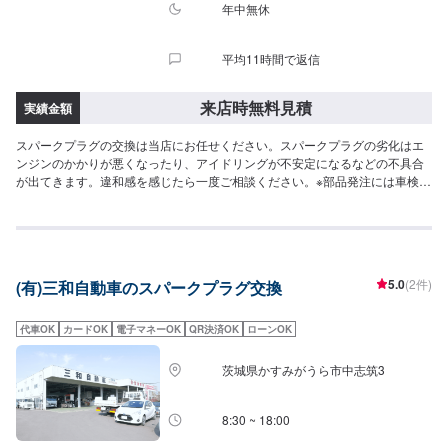
年中無休
平均11時間で返信
来店時無料見積
実績金額
スパークプラグの交換は当店にお任せください。スパークプラグの劣化はエ
ンジンのかかりが悪くなったり、アイドリングが不安定になるなどの不具合
が出てきます。違和感を感じたら一度ご相談ください。※部品発注には車検証
データが必要になりますのでご用意お願いいたします。【スーパーセルフ龍
ヶ崎は認証資格を持っております】当店は分解整備認証を取得しておりま
す。お車のブレーキやエンジントラブルの際もお任せください。ご来店お待
ちしております。
5.0
(2件)
(有)三和自動車のスパークプラグ交換
代車OK
カードOK
電子マネーOK
QR決済OK
ローンOK
茨城県かすみがうら市中志筑3
8:30 ~ 18:00