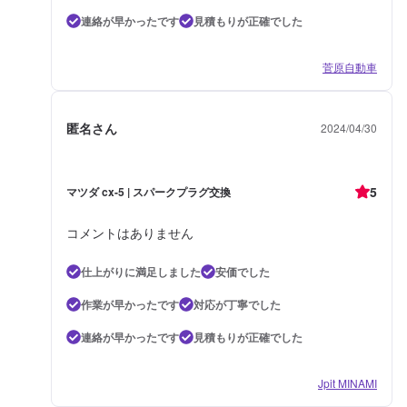
連絡が早かったです
見積もりが正確でした
菅原自動車
匿名さん
2024/04/30
5
マツダ cx-5 | スパークプラグ交換
コメントはありません
仕上がりに満足しました
安価でした
作業が早かったです
対応が丁寧でした
連絡が早かったです
見積もりが正確でした
Jpit MINAMI