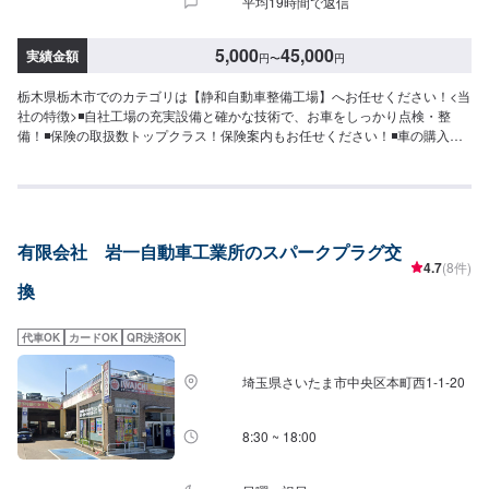
平均19時間で返信
5,000
45,000
実績金額
円
〜
円
栃木県栃木市でのカテゴリは【静和自動車整備工場】へお任せください！<当
社の特徴>◾自社工場の充実設備と確かな技術で、お車をしっかり点検・整
備！◾保険の取扱数トップクラス！保険案内もお任せください！◾車の購入か
ら日々のメンテナンス、修理に至るまでトータルサポート！<お客様のご予算
やご希望の時間に応じてプランをご提案！>★お安く済ませたい…★お時間が
あまり取れない…などのご相談もお気軽にどうぞ！【1】オファーにてお問い
合わせ【2】お見積り【3】お見積りにご納得いただければ作業開始【4】仕
上がり次第納車-----納期について-----納期は通常1日～2日程度で納車となりま
有限会社 岩一自動車工業所のスパークプラグ交
す。納期は前後する場合がございます。予めご了承ください。-----代車につい
4.7
(8件)
て-----代車をご用意しています。お車の作業中は代車をご利用ください。※代
換
車の燃料代はお客様にご負担いただいております。-----ご来店時の注意、受付
方法-----入庫の際はお気をつけてお越しください。駐車スペースは事務所前の
空いているスペースに駐車してください。受付はスタッフへ「メンテモで予
代車OK
カードOK
QR決済OK
約しました」とお伝えください。ご案内いたします。【定休日・営業時間】
定休日：日曜日、祝日営業時間：8:30~17:30
埼玉県さいたま市中央区本町西1-1-20
8:30 ~ 18:00