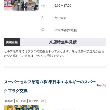
9:00 ~ 17:00
年中無休
平均7時間で返信
来店時無料見積
実績金額
セルフ龍角寺ではプラグの交換も承っております。最近燃費や加速力が落ち
たなと感じている方は、ぜひご相談ください。
スーパーセルフ沼南 / (株)東日本エネルギーのスパー
-
(-件)
クプラグ交換
代車OK
カードOK
電子マネーOK