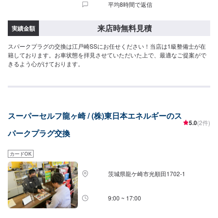
平均8時間で返信
来店時無料見積
実績金額
スパークプラグの交換は江戸崎SSにお任せください！当店は1級整備士が在
籍しております。お車状態を拝見させていただいた上で、最適なご提案がで
きるよう心がけております。
スーパーセルフ龍ヶ崎 / (株)東日本エネルギーのス
5.0
(2件)
パークプラグ交換
カードOK
茨城県龍ケ崎市光順田1702-1
9:00 ~ 17:00