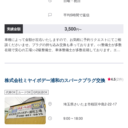
日曜・祝日
平均5時間で返信
3,500
実績金額
円
〜
車種によって金額が左右いたしますので、お気軽に予約リクエストにてご相
談くださいませ。プラグの持ち込み交換も承っております。<<整備士が多数
在籍で安心の工場>>2級整備士、車体整備士が多数在籍しております。エン
ジン周りの整備の整備の際も安心してご依頼くださいませ。
4.5
(2件)
株式会社ミヤイボデー浦和のスパークプラグ交換
代車OK
カードOK
QR決済OK
埼玉県さいたま市桜区中島2-22-17
9:00 ~ 18:00