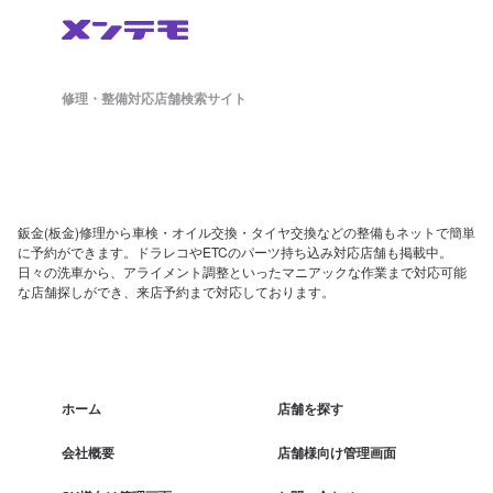
修理・整備対応店舗検索サイト
鈑金(板金)修理から車検・オイル交換・タイヤ交換などの整備もネットで簡単
に予約ができます。ドラレコやETCのパーツ持ち込み対応店舗も掲載中。
日々の洗車から、アライメント調整といったマニアックな作業まで対応可能
な店舗探しができ、来店予約まで対応しております。
ホーム
店舗を探す
会社概要
店舗様向け管理画面