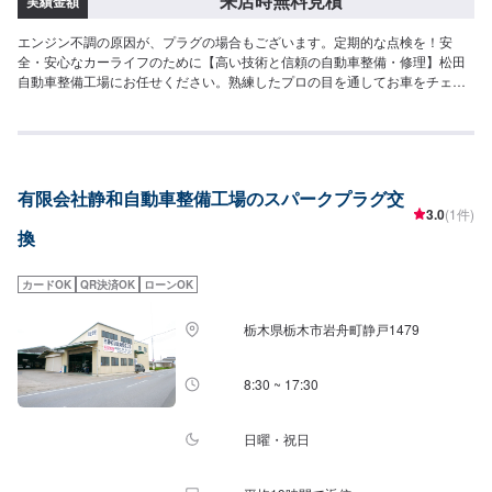
来店時無料見積
実績金額
エンジン不調の原因が、プラグの場合もございます。定期的な点検を！安
全・安心なカーライフのために【高い技術と信頼の自動車整備・修理】松田
自動車整備工場にお任せください。熟練したプロの目を通してお車をチェッ
クすることで、不具合を早期発見し後々の深刻なトラブルを未然に防ぎ、結
果、安全のみならず、経済的にもお得となることもあります。日本全国安心
のネットワークDRPネットワーク加盟工場です！！DRPは北海道から九州・
沖縄まで全国450社のネットワーク、統一サービスです。高い技術力、明解
な見積り基準で、安心と信頼のカーメンテナンスをお約束いたします。【代
有限会社静和自動車整備工場のスパークプラグ交
車について】代車の無料貸し出しサービスがございますので、ご希望の方は
3.0
(1件)
お申し付けください。※燃料代はお客様負担となります。※状況により貸出で
換
きかねる場合がございます。【パーツについて】パーツ持ち込み・販売可
能！持ち込み希望の方▶️オファーにてお車とパーツの詳細をお送りくださ
い。ご購入希望の方▶️オファーにて車種情報をお送りください。
カードOK
QR決済OK
ローンOK
栃木県栃木市岩舟町静戸1479
8:30 ~ 17:30
日曜・祝日