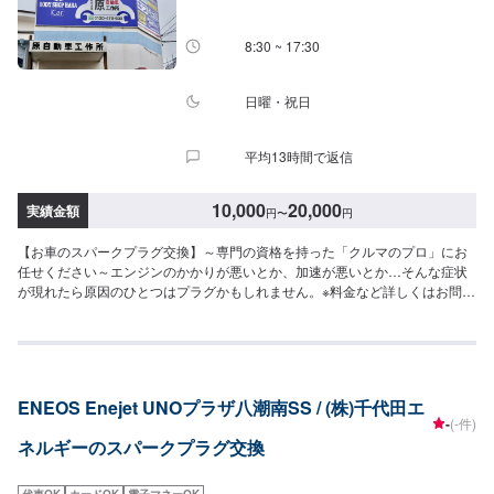
8:30 ~ 17:30
日曜・祝日
平均13時間で返信
10,000
20,000
実績金額
円
〜
円
【お車のスパークプラグ交換】～専門の資格を持った「クルマのプロ」にお
任せください～エンジンのかかりが悪いとか、加速が悪いとか…そんな症状
が現れたら原因のひとつはプラグかもしれません。※料金など詳しくはお問合
せくださいプラグを変えても調子がよくならない・・・そんな時は一緒にプ
ラグコードも交換されてみてはいかがでしょうか？お気軽にお問合せくださ
い。※色は選べませんお客様の大切なお車をトータルサポート！クルマに関す
るお悩みは何でも当社にご相談ください。車検・整備、鈑金・塗装、コーテ
ィング、損害保険などクルマに関する全てのお悩みをサポートし、お客様の
ENEOS Enejet UNOプラザ八潮南SS / (株)千代田エ
ニーズに応えたご提案をいたします。高い信頼性、高い修理技術埼玉県川口
-
(-件)
市の原自動車工作所は大手ディーラー・損害保険ジャパン日本興亜の修理指
ネルギーのスパークプラグ交換
定工場です。【45年の実績】●1969年創業！●40年の経験で積み上げたノウ
ハウ●さまざまな鈑金・修理に対応可能【パーツ持ち込み可能】持ち込みパー
ツの対応もいたします。※パーツの不備などにより、取り付けができなかった