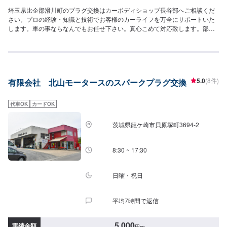
埼玉県比企郡滑川町のプラグ交換はカーボディショップ長谷部へご相談くだ
さい。プロの経験・知識と技術でお客様のカーライフを万全にサポートいた
します。車の事ならなんでもお任せ下さい。真心こめて対応致します。部品
を外さないと分からない内部の損傷やメカ的な不具合の有無など、経験と豊
富な知識でしっかり確認します。<目安金額>10,000円~<当社の特徴>■ディー
ラーと変わらない！品質に自信あり国家資格を持つ、整備士がお客様の愛車
を責任を持って点検・整備致します。■コンピューターテスターを導入済みお
車の状態をすばやく把握するためのコンピューターテスターを導入済み。新
5.0
(8件)
有限会社 北山モータースのスパークプラグ交換
型車の整備・修理にも対応いたします。■不透明な請求は一切なし！明瞭会計
だから安心「どこにお金がかかったか分からない」そんな不透明な請求でお
困りになられたことはございませんか？カーボディショップ長谷部では、お
代車OK
カードOK
客様に安心して作業にお出しいただけるよう不透明な請求は一切いたしませ
ん！もちろん勝手な追加整備も一切いたしませんのでご安心ください。<無料
茨城県龍ケ崎市貝原塚町3694-2
代車完備！>代車の貸し出しは無料です！作業にお出し頂いた際のお客様の日
常生活にも支障が出ませんので安心してご依頼いただけます。※ガソリン代は
お客様負担となります。<営業時間・定休日>営業時間：9:00～18:00定休
8:30 ~ 17:30
日：日曜日・祝日
日曜・祝日
平均7時間で返信
5,000
実績金額
円
〜