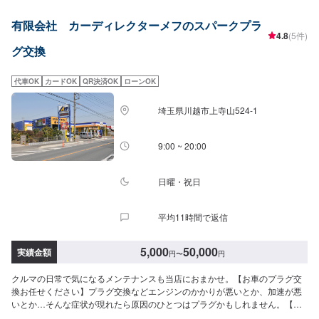
有限会社 カーディレクターメフのスパークプラ
4.8
(5件)
グ交換
代車OK
カードOK
QR決済OK
ローンOK
埼玉県川越市上寺山524-1
9:00 ~ 20:00
日曜・祝日
平均11時間で返信
5,000
50,000
実績金額
円
〜
円
クルマの日常で気になるメンテナンスも当店におまかせ。【お車のプラグ交
換お任せください】プラグ交換などエンジンのかかりが悪いとか、加速が悪
いとか…そんな症状が現れたら原因のひとつはプラグかもしれません。【カ
ーディレクターメフの特徴】✔️いかに深く、そして長くお客様と付き合って