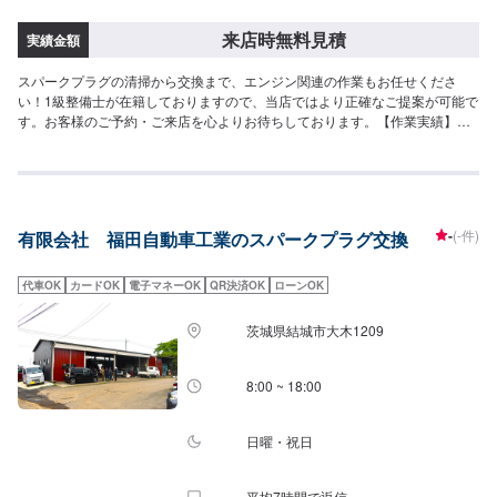
来店時無料見積
実績金額
スパークプラグの清掃から交換まで、エンジン関連の作業もお任せくださ
い！1級整備士が在籍しておりますので、当店ではより正確なご提案が可能で
す。お客様のご予約・ご来店を心よりお待ちしております。【作業実績】ス
ズキスペーシア4,400円
-
(-件)
有限会社 福田自動車工業のスパークプラグ交換
代車OK
カードOK
電子マネーOK
QR決済OK
ローンOK
茨城県結城市大木1209
8:00 ~ 18:00
日曜・祝日
平均7時間で返信