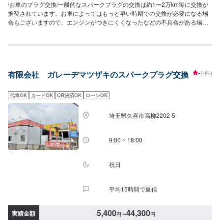
\お車のプラグ交換/一般的なスパークプラグの交換は約1〜2万km毎に交換が
推奨されています。お車によってはもっと早い時期での交換が必要になる場
合もございますので、エンジンがつきにくくなったなどの不具合がある場合
はすぐにご相談ください！お車に詳しくなくても当店なら安心です！説明力
も品質です、安心してご利用くださいませ。〜今ある車を大切に〜埼玉県北
葛飾郡杉戸町の株式会社杉戸自動車<輸入車オーナー様へ>もっとクルマを楽
しもう。所有するのに精一杯ではクルマを楽しむことはできません。例えば
輸入車ディーラーで行っていたメンテナンスを私たちにおまかせいただくこ
-
(-件)
有限会社 ガレーヂマツザキのスパークプラグ交換
とで、もしかしたら1回分のドライブ費用が捻出できるかもしれませんし、別
のメンテナンス費用に充当することができるかもしれません。そうして私た
ちはクルマを所有する喜びや楽しみを感じていただけるように努めます。<料
代車OK
カードOK
QR決済OK
ローンOK
金目安>技術料は2,200円～になります。【スパークプラグ交換】通常プラグ
572円/1本～・イリジウム1,980円/1本～となります。●タント･ワゴンR･Nシ
埼玉県久喜市高柳2202-5
リーズ：5,500円〜●ヴィッツ・フィット・マーチ：6,600円〜●カローラ・レ
ガシーティーダ：7,700円〜●マークX・オデッセイ・ボクシー：8,800円〜●
アルファード・エルグランド：8,800円〜●ベンツA/B･BMW1･VWポロなど：
9:00 ~ 18:00
16,500円〜●ベンツC･BMW3･VWゴルフなど：18,150円〜●ベンツE･
BMW5/6･VWパサートなど：19,800円〜●ベンツS･BMW7･Audi7/8など：
21,450円〜●ベンツG･BMWX･VWトゥアレグなど：23,100円〜【プラグコー
祝日
ド交換】●国産車：6,600円〜7,700円●ベンツA/B･BMW1･VWポロなど：
22,000円〜●ベンツC･BMW3･VWゴルフなど：24,200円〜●ベンツE･
平均15時間で返信
BMW5/6･VWパサートなど：26,400円〜●ベンツS･BMW7･Audi7/8など：
28,600円〜●ベンツG･BMWX･VWトゥアレグなど：30,800円〜【イグニッシ
ョンコイル交換】イグニッションコイル8,800円～になります。●国産車：
5,400
44,300
実績金額
円
〜
円
44,000円〜●ベンツA/B･BMW1･VWポロなど：46,200円〜●ベンツC･BMW3･