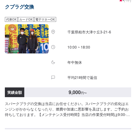
-
はお気軽にご相談ください！
クプラグ交換
代車OK
カードOK
電子マネーOK
千葉県柏市大津ケ丘3-21-6
10:00 ~ 18:00
年中無休
平均21時間で返信
9,000
実績金額
円
〜
スパークプラグの交換は当店にお任せください。スパークプラグの劣化はエ
ンジンがかからなくなったり、燃費や加速に悪影響を及ぼします。ご予約お
待ちしております。【メンテナンス受付時間】当店の作業受付時間は9:00-
18:00です。ご都合の良い日にご予約をお待ちしております！