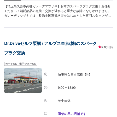
VWゴルフなど：50,820円〜●ベンツE･BMW5/6･VWパサートなど：55,440
【埼玉県久喜市高柳ガレーヂマツザキ】お車のスパークプラグ交換｜お任せ
円〜●ベンツS･BMW7･Audi7/8など：60,060円〜●ベンツG･BMWX･VWトゥ
ください！消耗部品の点検・交換が遅れると重大な故障になりかねません。
アレグなど：64,680円〜<パーツ持ち込み可能>パーツ持ち込みも可能です。
ガレーヂマツザキでは、整備士国家資格者をはじめとした専門スタッフが愛
持ち込みの場合はオファーにて、部品の詳細や車種情報をお送りください。
車の隅々まできちんとチェック！簡単なチェック、気になる箇所の点検から
部品のご購入のご案内も可能ですので、ご希望の方はその旨をオファー詳細
エンジン着脱を要する整備まで承っております。また安全に作業を行う為、
にてお伝えください。他店購入車の対応も、輸入車の対応も、クルマの購入
労働安全衛生法に定められている教育を受けた整備士が整備を行っておりま
もいろいろ、説明力も対応力も！1969年に創業して以来、50年以上この地で
す。お車の事でお困りでしたら、まずはガレーヂマツザキまでお気軽にお問
お店を営業させていただいております。チェーン店への加盟、地元の皆様の
い合わせください！【1】オファーにてお問い合わせ【2】お見積り【3】お
支えでここまで1歩ずつ成長をさせて頂きました。これからもお客様に笑顔を
Dr.Driveセルフ栗橋 / アルプス東京(株)のスパーク
持ち込み・引き取り【4】正式なお見積り【5】作業開始【6】納車時のお支
届けられるよう、新しいお店のオープンも進んでおります。
5.0
(8件)
払い<代車について>ガレーヂマツザキでは、鈑金・塗装・修理等で愛車をお
プラグ交換
預かりしている間、代車をお貸し致します。台数も豊富な20台ご用意してお
ります。事前に予約が必要となる場合もございますので、まずはお気軽にご
相談ください。※代車の燃料代はお客様にご負担いただいております。<定休
カードOK
電子マネーOK
日・営業時間>定休日：なし営業時間：9:00~18:00クレジット・QR決済など
をご希望の方は事前にお申し付けください。
埼玉県久喜市高柳1545
9:00 ~ 18:00
年中無休
返信の早い店舗です