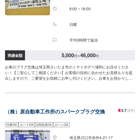
9:00 ~ 18:00
日曜
平均3時間で返信
5,000
46,000
実績金額
円
〜
円
お車のプラグ交換は埼玉県さいたま市のミヤイボデー浦和にお任せくださ
い！【ご安心してご相談ください】お客様の目的に合わせたお見積もりを提
出しますので、ご要望をお気軽にお申し付けください。お車をお預かりし
て、独自の判断で整備・修理をするようなことは一切ございません。お客様
お一人おひとりのカーライフに合わせた細かいお見積もりを作成いたしま
す。お車のことでご不明な点や、不安な点はしっかり伺い、丁寧に説明させ
ていただきますので、ご安心してご相談ください。【作業実績】スズキアル
ト15,800円【作業の流れ】【1】お問い合わせ【2】車の確認・お見積もりの
3.7
(3件)
（株）原自動車工作所のスパークプラグ交換
作成【3】車のお預かり【4】修理開始【5】修理終了・お支払い【6】アフタ
ーサポート【代車について】作業中にお車が必要なお客様には、代車をお出
しすることもできますので事前にご相談ください。代車は、ご希望の車種が
代車OK
カードOK
QR決済OK
ローンOK
お選びいただけ、ほぼすべてにETC、ナビが付いております。※代車の燃料代
はお客様にご負担いただいております。【定休日・営業時間】定休日：不定
埼玉県川口市赤井4-21-17
休日曜日はお問い合わせください。営業時間：9:00~18:00