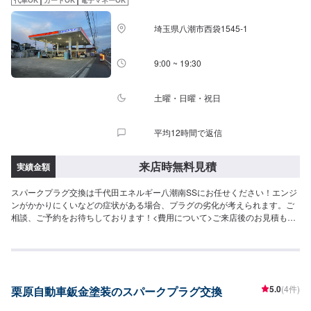
代車OK
カードOK
電子マネーOK
場合でも、動作確認などで発生した工賃をご請求させていただきますので、
あらかじめご了承ください。【代車について】無料代車（無保険時）を24台
埼玉県八潮市西袋1545-1
ご用意しております。燃料代はお客さま負担となりますので、ご了承くださ
い。【営業時間・定休日】営業時間：8:30〜17:30定休日：日・祝・第一、第
三月曜日
9:00 ~ 19:30
土曜・日曜・祝日
平均12時間で返信
来店時無料見積
実績金額
スパークプラグ交換は千代田エネルギー八潮南SSにお任せください！エンジ
ンがかかりにくいなどの症状がある場合、プラグの劣化が考えられます。ご
相談、ご予約をお待ちしております！<費用について>ご来店後のお見積もり
となります。
5.0
(4件)
栗原自動車鈑金塗装のスパークプラグ交換