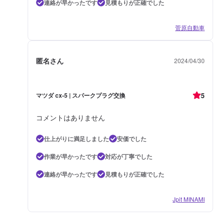
連絡が早かったです
見積もりが正確でした
菅原自動車
匿名さん
2024/04/30
5
マツダ cx-5 | スパークプラグ交換
コメントはありません
仕上がりに満足しました
安価でした
作業が早かったです
対応が丁寧でした
連絡が早かったです
見積もりが正確でした
Jpit MINAMI