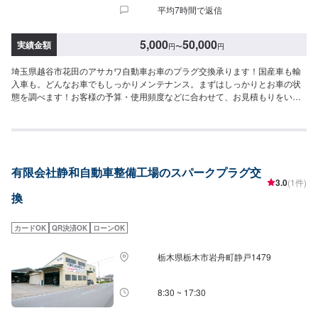
平均7時間で返信
5,000
50,000
実績金額
円
〜
円
埼玉県越谷市花田のアサカワ自動車お車のプラグ交換承ります！国産車も輸
入車も。どんなお車でもしっかりメンテナンス。まずはしっかりとお車の状
態を調べます！お客様の予算・使用頻度などに合わせて、お見積もりをいた
します。お客様には、必ず交換や修理の必要性を細かくご説明してからの作
業になりますので、どうぞご安心ください。\パーツ持ち込みについて/パーツ
のお持ち込みは可能です！ご希望の方はオファーをお送りいただく際に、パ
ーツの詳細とお車の車検証、または車種情報をお送りください。場合によっ
ては対応できかねることもございますので、あらかじめご了承ください。\代
有限会社静和自動車整備工場のスパークプラグ交
車について/作業中は代車をお出しすることも可能ですので、ご希望の方はお
3.0
(1件)
気軽にお申し付けください。※燃料代はお客さま負担となります。\営業時
換
間・定休日/営業時間：8:45～18:00定休日：日曜日
カードOK
QR決済OK
ローンOK
栃木県栃木市岩舟町静戸1479
8:30 ~ 17:30