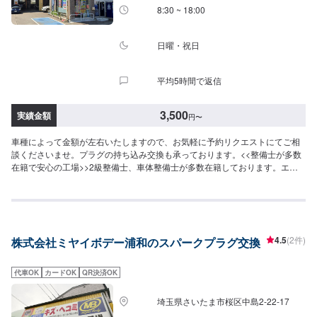
8:30 ~ 18:00
日曜・祝日
平均5時間で返信
3,500
実績金額
円
〜
車種によって金額が左右いたしますので、お気軽に予約リクエストにてご相
談くださいませ。プラグの持ち込み交換も承っております。<<整備士が多数
在籍で安心の工場>>2級整備士、車体整備士が多数在籍しております。エン
ジン周りの整備の整備の際も安心してご依頼くださいませ。
4.5
(2件)
株式会社ミヤイボデー浦和のスパークプラグ交換
代車OK
カードOK
QR決済OK
埼玉県さいたま市桜区中島2-22-17