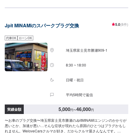
いけるかを大切に。✔️自動車販売、車検・点検などお客様のトータルカーラ
イフをサポート。【パーツについて】パーツの持ち込み・ご購入も可能で
す。ご希望のお客様は車種情報と、持ち込み・ご購入希望の旨をオファー備
考欄にご記載ください。【代車について】作業中は代車の貸し出しが可能で
5.0
(8件)
Jpit MINAMIのスパークプラグ交換
す。※燃料代はお客様負担となります【営業時間・定休日】営業時間:9:00〜
20:00定休日
代車OK
ローンOK
埼玉県富士見市勝瀬909‐1
8:30 ~ 18:00
日曜・祝日
平均5時間で返信
5,000
46,000
実績金額
円
〜
円
〜お車のプラグ交換〜埼玉県富士見市勝瀬のJpitMINAMIエンジンのかかりが
悪いとか、加速が悪い…そんな症状が現れたら原因のひとつはプラグかもし
れません。WeloveCarsクルマが好き、だからクルマ屋さんなんです。