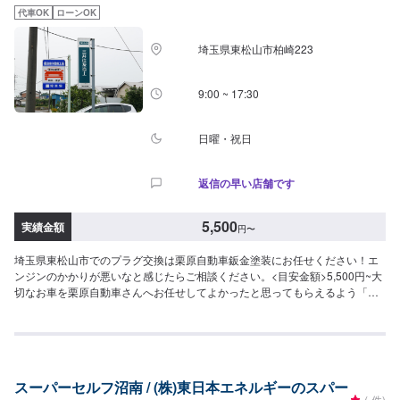
代車OK
ローンOK
埼玉県東松山市柏崎223
9:00 ~ 17:30
日曜・祝日
返信の早い店舗です
5,500
実績金額
円
〜
埼玉県東松山市でのプラグ交換は栗原自動車鈑金塗装にお任せください！エ
ンジンのかかりが悪いなと感じたらご相談ください。<目安金額>5,500円~大
切なお車を栗原自動車さんへお任せしてよかったと思ってもらえるよう「親
切・丁寧・誠意」をモットーに日々対応させていただいております。専門の
鈑金・塗装では、高い技術で満足な仕上がりを常にご提供できるよう研鑽努
力し、安心運転のための整備・修理、車をもっと楽しむためのレストアやカ
スタムなどのサービスもご提供しております。保険代理店業務にも力を入
れ、お客様のカーライフを幅広く支えてまいります。オイル交換や車検、タ
スーパーセルフ沼南 / (株)東日本エネルギーのスパー
イヤ交換などの基本的な車のメンテナンスも承っておりますのでお困りの際
(-件)