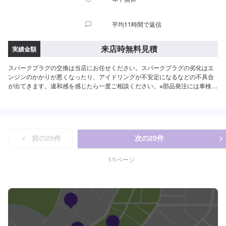
平均11時間で返信
来店時無料見積
実績金額
スパークプラグの交換は当店にお任せください。スパークプラグの劣化はエ
ンジンのかかりが悪くなったり、アイドリングが不安定になるなどの不具合
が出てきます。違和感を感じたら一度ご相談ください。※部品発注には車検証
データが必要になりますのでご用意お願いいたします。【スーパーセルフ龍
ヶ崎は認証資格を持っております】当店は分解整備認証を取得しておりま
す。お車のブレーキやエンジントラブルの際もお任せください。ご来店お待
ちしております。
前の
20
件
次の
20
件
1
/
1
ページ