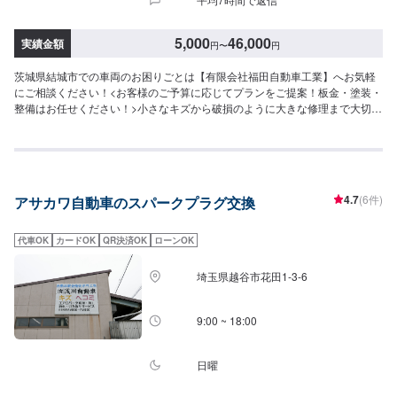
5,000
46,000
実績金額
円
〜
円
茨城県結城市での車両のお困りごとは【有限会社福田自動車工業】へお気軽
にご相談ください！<お客様のご予算に応じてプランをご提案！板金・塗装・
整備はお任せください！>小さなキズから破損のように大きな修理まで大切な
お車の鈑金は福田自動車にお任せ下さい。福田自動車では、キズや破損状況
に合わせて最適な修理方法をご提案します。お客様のご要望・ご予算をお聞
きし、最適な施工方法をご提案しますので、お気軽にお問い合わせ下さい。
【1】オファーにてお問い合わせ【2】お見積り【3】お見積りにご納得いた
だければ作業開始【4】仕上がり次第納車-----納期について-----納期は通常1日
4.7
(6件)
アサカワ自動車のスパークプラグ交換
～2日程度で納車となります。(要相談)納期は前後する場合がございます。予
めご了承ください。-----代車について-----代車をご用意しています。お車の作
業中は代車をご利用ください。※代車の燃料代はお客様にご負担いただいてお
代車OK
カードOK
QR決済OK
ローンOK
ります。-----ご来店時の注意、受付方法-----入庫の際はお気をつけてお越しく
ださい。駐車スペースは事務所前の空いているスペースに駐車してくださ
埼玉県越谷市花田1-3-6
い。受付はスタッフへ「メンテモで予約しました」とお伝えください。ご案
内いたします。【定休日・営業時間】定休日：日曜、祝日営業時間：
8:00~18:00
9:00 ~ 18:00
日曜