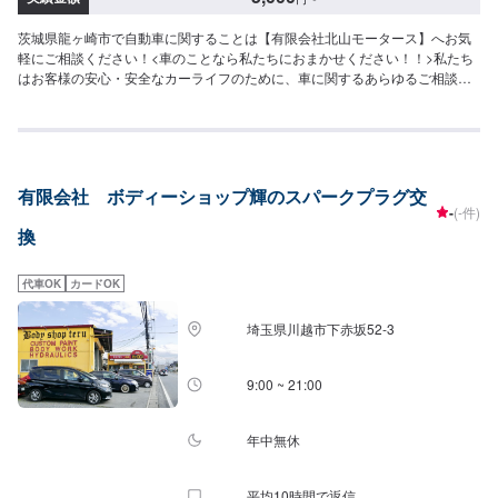
茨城県龍ヶ崎市で自動車に関することは【有限会社北山モータース】へお気
軽にご相談ください！<車のことなら私たちにおまかせください！！>私たち
はお客様の安心・安全なカーライフのために、車に関するあらゆるご相談に
お応えします。更にワンストップサービスを導入している為、様々なサービ
スをスムーズに提供することが可能です。お車の購入から日ごろのメンテナ
ンス、修理、保険相談まであらゆるご要望にお応えします。これからも信頼
されるカーアドバイザーであるよう、技術力とサービスの向上を目指してま
いります。【1】オファーにてお問い合わせ【2】お見積り【3】お見積りに
有限会社 ボディーショップ輝のスパークプラグ交
ご納得いただければ作業開始【4】仕上がり次第納車-----納期について-----納
-
(-件)
期は通常1日～2日程度で納車となります。(要相談)納期は前後する場合がご
換
ざいます。予めご了承ください。-----ご来店時の注意、受付方法-----入庫の際
はお気をつけてお越しください。駐車スペースは事務所前の空いているスペ
ースに駐車してください。受付はスタッフへ「メンテモで予約しました」と
代車OK
カードOK
お伝えください。ご案内いたします。【定休日・営業時間】定休日：日曜
日、祝日、第二土曜日営業時間：8:30~17:30
埼玉県川越市下赤坂52‐3
9:00 ~ 21:00
年中無休
平均10時間で返信