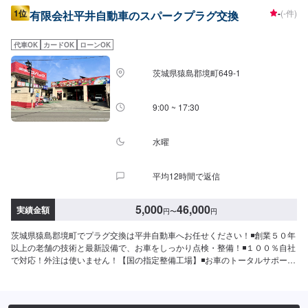
1位
-
(-件)
有限会社平井自動車のスパークプラグ交換
代車OK
カードOK
ローンOK
茨城県猿島郡境町649-1
9:00 ~ 17:30
水曜
平均12時間で返信
5,000
46,000
実績金額
円
〜
円
茨城県猿島郡境町でプラグ交換は平井自動車へお任せください！◾創業５０年
以上の老舗の技術と最新設備で、お車をしっかり点検・整備！◾１００％自社
で対応！外注は使いません！【国の指定整備工場】◾お車のトータルサポー
ト！どんなことでもご相談下さい！★ハンドルを少し曲げないと車がまっす
ぐ走らない…★タイヤの片減りが気になる…★他店で断られてしまった…★
保険を使えべきなのかわからない…などのご相談もお気軽にどうぞ！【定休