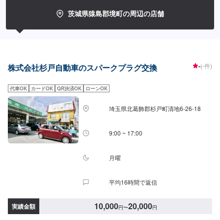
日・営業時間】定休日：第一日曜日、水曜日営業時間：9:00~17:30【1】オ
ファーにてお問い合わせ【2】お見積り【3】お見積りにご納得いただければ
茨城県猿島郡境町の周辺の店舗
作業開始【4】仕上がり次第納車-----納期について-----納期は通常1日～2日程
度で納車となります。車種や条件などにより、納期は前後する場合がござい
ます。予めご了承ください。-----代車について-----無料の代車をご用意してい
ます。お車の作業中は代車をご利用ください。※代車の燃料代はお客様にご負
担いただいております。※内容などにより貸し出し出来かねる場合もございま
す。-----ご来店時の注意、受付方法-----入庫の際はお気をつけてお越しくださ
-
(-件)
株式会社杉戸自動車のスパークプラグ交換
い。駐車スペースは事務所前のお客様駐車スペースに駐車してください。受
付はスタッフへ「メンテモで予約しました」とお伝えください。ご案内いた
代車OK
カードOK
QR決済OK
ローンOK
します。
埼玉県北葛飾郡杉戸町清地6-26-18
9:00 ~ 17:00
月曜
平均16時間で返信
10,000
20,000
実績金額
円
〜
円