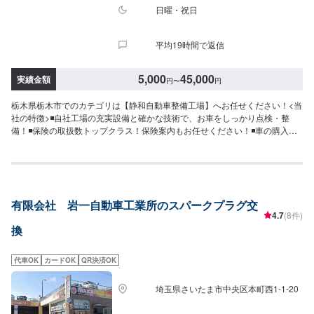
日曜・祝日
平均19時間で返信
5,000
45,000
実績金額
円
〜
円
栃木県栃木市でのカテゴリは【静和自動車整備工場】へお任せください！<当
社の特徴>◾自社工場の充実設備と確かな技術で、お車をしっかり点検・整
備！◾保険の取扱数トップクラス！保険案内もお任せください！◾車の購入か
ら日々のメンテナンス、修理に至るまでトータルサポート！<お客様のご予算
やご希望の時間に応じてプランをご提案！>★お安く済ませたい…★お時間が
あまり取れない…などのご相談もお気軽にどうぞ！【1】オファーにてお問い
合わせ【2】お見積り【3】お見積りにご納得いただければ作業開始【4】仕
上がり次第納車-----納期について-----納期は通常1日～2日程度で納車となりま
有限会社 岩一自動車工業所のスパークプラグ交
す。納期は前後する場合がございます。予めご了承ください。-----代車につい
4.7
(8件)
て-----代車をご用意しています。お車の作業中は代車をご利用ください。※代
換
車の燃料代はお客様にご負担いただいております。-----ご来店時の注意、受付
方法-----入庫の際はお気をつけてお越しください。駐車スペースは事務所前の
空いているスペースに駐車してください。受付はスタッフへ「メンテモで予
代車OK
カードOK
QR決済OK
約しました」とお伝えください。ご案内いたします。【定休日・営業時間】
定休日：日曜日、祝日営業時間：8:30~17:30
埼玉県さいたま市中央区本町西1-1-20