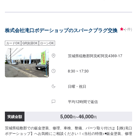
『Maintenance』愛車のメンテナンス、皆さん最後はいつ行いましたか？ク
ルマの日常で気になるメンテナンスも当店におまかせ！【1】オファーにてお
問い合わせ【2】お見積り【3】お見積りにご納得いただければ作業開始
【4】仕上がり次第納車『パーツ持ち込みOK！⭕️』欲しくて買ったけどうま
く付けられない、そんなご経験はありませんか？ジェイピットミナミでは、
-
(-件)
株式会社滝口ボデーショップのスパークプラグ交換
ネットでご購入いただいたパーツを取り付けることが可能です。クルマ好き
の皆さんのピットワーカーにおまかせください。『代車について』代車をご
用意しています。お車の作業中は代車をご利用ください。※代車の燃料代はお
カードOK
QR決済OK
ローンOK
客様にご負担いただいております。『営業時間・定休日』営業時間：8:30〜
18:00定休日：日・祝・第一月曜
茨城県稲敷郡阿見町阿見4369-17
8:30 ~ 17:30
日曜・祝日
平均12時間で返信
5,000
46,000
実績金額
円
〜
円
茨城県稲敷郡での鈑金塗装、修理、車検、整備、パーツ取り付けは【(株)滝口
ボデーショップ】へお気軽にご相談ください！<当社の特徴>◾鈑金塗装、修理