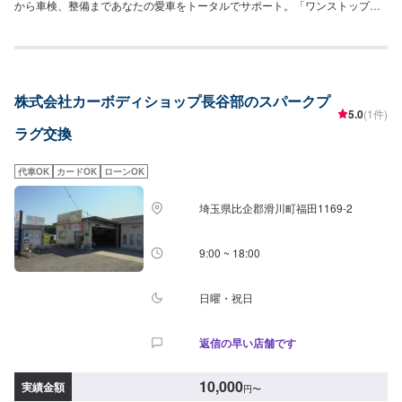
から車検、整備まであなたの愛車をトータルでサポート。「ワンストップ」
対応が『滝口ボデーショップ』の最大の強み。幅広いサービスメニューで、
どんな内容のご相談もトータルで承ります。車種を問わず、お車の事ならな
んでもお問い合わせください。◾プロの熟練の技が納得の仕上がりをお約束。
鈑金塗装のプロフェッショナルたちが、その持てる力の最大限を、お客様の
愛車に注ぎます。ディーラーと比べても遜色ない技術力から生まれる修理品
株式会社カーボディショップ長谷部のスパークプ
質への絶対の自信。とにかく安心してお任せください。<ご希望と条件に応じ
5.0
(1件)
たパーソナルメニューを提案！>「技術的なクオリティの提供はもちろん、お
ラグ交換
客様目線での最善のメニューと車輌価値をできる限り下げない処理をいかに
提案できるか。」それが「サービス業」としてのプライド。お客様それぞれ
のニーズや条件に確実に応えることにこだわります。【1】オファーにてお問
代車OK
カードOK
ローンOK
い合わせ【2】お見積り【3】お見積りにご納得いただければ作業開始【4】
仕上がり次第納車-----納期について-----納期は通常1日～2日程度で納車となり
埼玉県比企郡滑川町福田1169-2
ます。(要相談)納期は前後する場合がございます。予めご了承ください。-----
ご来店時の注意、受付方法-----入庫の際はお気をつけてお越しください。駐車
スペースは事務所前の空いているスペースに駐車してください。受付はスタ
9:00 ~ 18:00
ッフへ「メンテモで予約しました」とお伝えください。ご案内いたします。
【定休日・営業時間】定休日：日曜日祝日第二土曜日営業時間：8:30~17:30
日曜・祝日
返信の早い店舗です
10,000
実績金額
円
〜