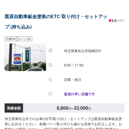
ーツ持ち込み可能】持ち込みパーツの対応もいたします。※パーツの不備など
により、取り付けができなかった場合でも、動作確認などで発生した工賃を
ご請求させていただきますので、あらかじめご了承ください。【代車につい
栗原自動車鈑金塗装のETC 取り付け・セットアッ
て】無料代車（無保険時）を24台ご用意しております。燃料代はお客さま負
5.0
(4件)
担となりますので、ご了承ください。【営業時間・定休日】営業時間：
プ (持ち込み)
8:30〜17:30定休日：日・祝・第一、第三月曜日
代車OK
ローンOK
埼玉県東松山市柏崎223
9:00 ~ 17:30
日曜・祝日
返信の早い店舗です
8,800
33,000
実績金額
円
〜
円
埼玉県東松山市でのお車のETC取り付け・セットアップは栗原自動車鈑金塗
装にお任せください。各種パーツ取り付けも確かな技術でお応えします。お
気軽にご相談ください。<目安金額>8,800円~大切なお車を栗原自動車さんへ