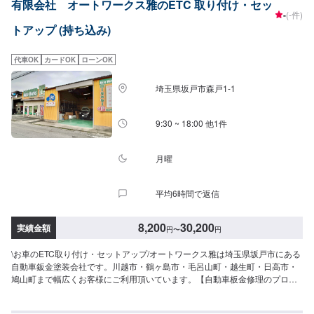
有限会社 オートワークス雅のETC 取り付け・セッ
というご要望に対しても、最大限尊重した上で、長年培った技術力を駆使し
-
(-件)
て最適な方法のご提案をさせていただきます。スバル車に関しましては他社
トアップ (持ち込み)
様でお断りされる様な内容でも承っています。ぜひ、お問い合わせくださ
い！--------------------------------------------------【1】オファーにてお問い合わせ
【2】お見積り【3】お見積りにご納得いただければ作業開始【4】仕上がり
代車OK
カードOK
ローンOK
次第納車----納期について-----納期は通常1~2日程度で納車となります。納期
は前後する場合がございます。予め、ご了承ください。-----パーツ持ち込みに
埼玉県坂戸市森戸1-1
ついて-----パーツの持ち込み可能です。オファーにて詳細をお願い致しま
す。-----代車について-----無料の代車をご用意しています。お車の作業中は代
車をご利用ください。※代車の燃料代はお客様にご負担いただいておりま
9:30 ~ 18:00 他1件
す。-----ご来店時の注意、受付方法-----当工場は竹のくら様を過ぎ左手に
MMM様の看板がある所を右折していただければ工場があります。旗竿地の
為、分かりにくい場合がございます。ご不明な場合はお電話いただければと
月曜
思います。入庫の際はお気をつけてお越しください。駐車スペースは事務所
前の空いているスペースに駐車してください。受付はスタッフへ「メンテモ
平均6時間で返信
で予約しました」とお伝えください。ご案内いたします。【定休日・営業時
間】定休日：日曜日、祝日営業時間：9:00~18:00
8,200
30,200
実績金額
円
〜
円
\お車のETC取り付け・セットアップ/オートワークス雅は埼玉県坂戸市にある
自動車鈑金塗装会社です。川越市・鶴ヶ島市・毛呂山町・越生町・日高市・
鳩山町まで幅広くお客様にご利用頂いています。【自動車板金修理のプロシ
ョップ】⭐️充実した設備⭐️様々なお客様のご要望に応じた修理⭐️安心と信頼を
売る地域に密着したサービス⭐️親切・丁寧をモットーに心がけ日々対応いたし