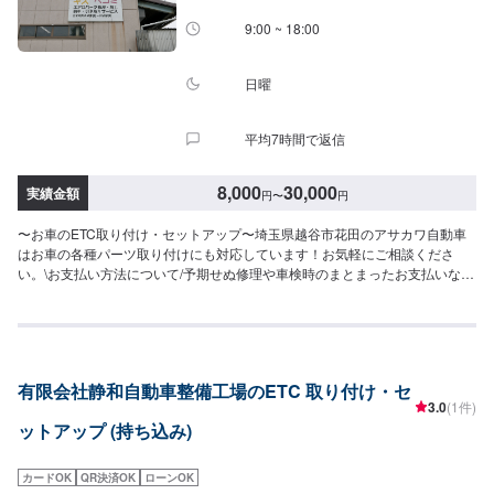
9:00 ~ 18:00
日曜
平均7時間で返信
8,000
30,000
実績金額
円
〜
円
〜お車のETC取り付け・セットアップ〜埼玉県越谷市花田のアサカワ自動車
はお車の各種パーツ取り付けにも対応しています！お気軽にご相談くださ
い。\お支払い方法について/予期せぬ修理や車検時のまとまったお支払いなど
でもご不便のないよう、お客様のご都合に合わせた様々な形のお支払いを承
っております。現金、銀行振込はもちろん、各種クレジットカードなどにも
対応しております。ご不明点はどうぞご遠慮なくお尋ねください。\パーツ持
ち込みについて/パーツのお持ち込みは可能です！ご希望の方はオファーをお
送りいただく際に、パーツの詳細とお車の車検証、または車種情報をお送り
有限会社静和自動車整備工場のETC 取り付け・セ
ください。場合によっては対応できかねることもございますので、あらかじ
3.0
(1件)
めご了承ください。\代車について/作業中は代車をお出しすることも可能です
ットアップ (持ち込み)
ので、ご希望の方はお気軽にお申し付けください。※燃料代はお客さま負担と
なります。\営業時間・定休日/営業時間：8:45～18:00定休日：日曜日
カードOK
QR決済OK
ローンOK