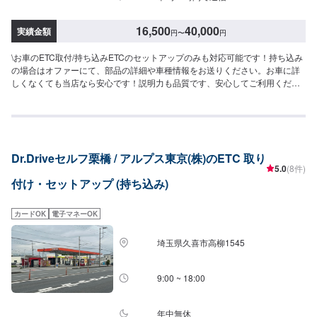
16,500
40,000
実績金額
円
〜
円
\お車のETC取付/持ち込みETCのセットアップのみも対応可能です！持ち込み
の場合はオファーにて、部品の詳細や車種情報をお送りください。お車に詳
しくなくても当店なら安心です！説明力も品質です、安心してご利用くださ
いませ。お客様のご要望にお応えします。〜今ある車を大切に〜埼玉県北葛
飾郡杉戸町の株式会社杉戸自動車<料金目安>●国産車：16,500円〜●その他外
車：ASK持込取付対応可能。セットアップのみは3,300円～技術料は5,500円
～<パーツ持ち込み可能>パーツ持ち込みも可能です。持ち込みの場合はオフ
ァーにて、部品の詳細や車種情報をお送りください。部品のご購入のご案内
Dr.Driveセルフ栗橋 / アルプス東京(株)のETC 取り
も可能ですので、ご希望の方はその旨をオファー詳細にてお伝えください。
5.0
(8件)
他店購入車の対応も、輸入車の対応も、クルマの購入もいろいろ、説明力も
付け・セットアップ (持ち込み)
対応力も！1969年に創業して以来、50年以上この地でお店を営業させていた
だいております。チェーン店への加盟、地元の皆様の支えでここまで1歩ずつ
成長をさせて頂きました。これからもお客様に笑顔を届けられるよう、新し
カードOK
電子マネーOK
いお店のオープンも進んでおります。
埼玉県久喜市高柳1545
9:00 ~ 18:00
年中無休