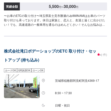
5,500
30,000
実績金額
円
〜
円
〜お車のETCの取り付け〜埼玉県富士見市勝瀬のJpitMINAMIはお車のパーツ
取り付けも承っております。休日は家族と、恋人と、友達と遠くに出かけた
い！でも、高速道路の一般車用を通るのはめんどくさい！そんなお悩みは
ETC付ければ解決！<料金目安>取り付けのみ：5,500円〜セットアップは別途
費用がかかります。『パーツ持ち込みOK！⭕️』欲しくて買ったけどうまく付
けられない、そんなご経験はありませんか？ジェイピットミナミでは、ネッ
トでご購入いただいたパーツを取り付けることが可能です。クルマ好きの皆
さんのピットワーカーにおまかせください。【1】オファーにてお問い合わせ
株式会社滝口ボデーショップのETC 取り付け・セッ
【2】お見積り【3】お見積りにご納得いただければ作業開始【4】仕上がり
-
(-件)
次第納車『代車について』代車をご用意しています。お車の作業中は代車を
トアップ (持ち込み)
ご利用ください。※代車の燃料代はお客様にご負担いただいております。『営
業時間・定休日』営業時間：8:30〜18:00定休日：日・祝・第一月曜高速で便
利なETC！平日空き有り！持ち込みの場合通常`○日`納車
カードOK
QR決済OK
ローンOK
茨城県稲敷郡阿見町阿見4369-17
8:30 ~ 17:30
日曜・祝日