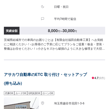
日曜・祝日
平均7時間で返信
8,000
30,000
実績金額
円
〜
円
茨城県結城市での車両のお困りごとは【有限会社福田自動車工業】へお気軽
にご相談ください！<お客様のご予算に応じてプランをご提案！板金・塗装・
整備はお任せください！>小さなキズから破損のように大きな修理まで大切な
お車の鈑金は福田自動車にお任せ下さい。福田自動車では、キズや破損状況
に合わせて最適な修理方法をご提案します。お客様のご要望・ご予算をお聞
きし、最適な施工方法をご提案しますので、お気軽にお問い合わせ下さい。
【1】オファーにてお問い合わせ【2】お見積り【3】お見積りにご納得いた
だければ作業開始【4】仕上がり次第納車-----納期について-----納期は通常1日
アサカワ自動車のETC 取り付け・セットアップ
～2日程度で納車となります。(要相談)納期は前後する場合がございます。予
4.7
(6件)
めご了承ください。-----代車について-----代車をご用意しています。お車の作
(持ち込み)
業中は代車をご利用ください。※代車の燃料代はお客様にご負担いただいてお
ります。-----ご来店時の注意、受付方法-----入庫の際はお気をつけてお越しく
ださい。駐車スペースは事務所前の空いているスペースに駐車してくださ
代車OK
カードOK
QR決済OK
ローンOK
い。受付はスタッフへ「メンテモで予約しました」とお伝えください。ご案
内いたします。【定休日・営業時間】定休日：日曜、祝日営業時間：
埼玉県越谷市花田1-3-6
8:00~18:00