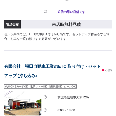
返信の早い店舗です
来店時無料見積
実績金額
セルフ栗橋では、ETCのお取り付けが可能です。セットアップ作業をする場
合、お車を一度お預りする必要がございます。
有限会社 福田自動車工業のETC 取り付け・セット
-
(-件)
アップ (持ち込み)
代車OK
カードOK
電子マネーOK
QR決済OK
ローンOK
茨城県結城市大木1209
8:00 ~ 18:00