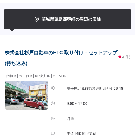
ないと車がまっすぐ走らない…★タイヤの片減りが気になる…★他店で断ら
れてしまった…★保険を使えべきなのかわからない…などのご相談もお気軽
にどうぞ！【定休日・営業時間】定休日：第一日曜日、水曜日営業時間：
9:00~17:30【1】オファーにてお問い合わせ【2】お見積り【3】お見積りに
茨城県猿島郡境町の周辺の店舗
ご納得いただければ作業開始【4】仕上がり次第納車-----納期について-----納
期は通常2日～3日程度で納車となります。車種や条件などにより、納期は前
後する場合がございます。予めご了承ください。-----代車について-----無料の
代車をご用意しています。お車の作業中は代車をご利用ください。※代車の燃
料代はお客様にご負担いただいております。※内容などにより貸し出し出来か
ねる場合もございます。-----ご来店時の注意、受付方法-----入庫の際はお気を
株式会社杉戸自動車のETC 取り付け・セットアップ
つけてお越しください。駐車スペースは事務所前のお客様駐車スペースに駐
-
(-件)
車してください。受付はスタッフへ「メンテモで予約しました」とお伝えく
(持ち込み)
ださい。ご案内いたします。
代車OK
カードOK
QR決済OK
ローンOK
埼玉県北葛飾郡杉戸町清地6-26-18
9:00 ~ 17:00
月曜
平均16時間で返信