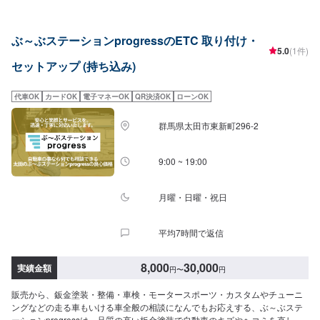
ております。保険適用の修理ももちろん承ります。お気軽にご相談くださ
い。【代車について】🚙代車の無料貸し出しを行なっております。ご希望の
方はお気軽にお問合せください。※燃料代はお客様負担となります。【営業時
ぶ～ぶステーションprogressのETC 取り付け・
間・定休日】⏰営業時間：9時30分〜18時🗓定休日：月曜・祝日
5.0
(1件)
セットアップ (持ち込み)
代車OK
カードOK
電子マネーOK
QR決済OK
ローンOK
群馬県太田市東新町296-2
9:00 ~ 19:00
月曜・日曜・祝日
平均7時間で返信
8,000
30,000
実績金額
円
〜
円
販売から、鈑金塗装・整備・車検・モータースポーツ・カスタムやチューニ
ングなどの走る車もいける車全般の相談になんでもお応えする、ぶ～ぶステ
ーションprogressは、品質の高い板金塗装で自動車のキズやヘコミを直しま