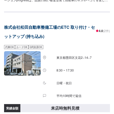
す。プロフェッショナルな技術と知識を持ったスタッフが、お客様の安全を
守るため、定期点検を実施しております。車検のお見積りは無料で行います
ので、お気軽にお問い合わせください。ブレーキパッドの交換や車内のクリ
ーニングまで、幅広いサービスを手掛けております。太田の地域密着で、ア
フターフォローにも素早く対応します。お客様に喜んでいただける的確なア
株式会社松田自動車整備工場のETC 取り付け・セ
ドバイスを心掛けております。--------------------------------------------------【1】オ
4.0
(2件)
ファーにてお問い合わせ【2】お見積り【3】お見積りにご納得いただければ
ットアップ (持ち込み)
作業開始【4】仕上がり次第納車-----納期について-----納期は通常1日～2日程
度で納車となります。納期は前後する場合がございます。予め、ご了承くだ
さい。-----代車について-----無料の代車をご用意しています。お車の作業中は
代車OK
カードOK
QR決済OK
代車をご利用ください。※代車の燃料代はお客様にご負担いただいておりま
す。-----ご来店時の注意、受付方法-----当工場は太田桐生インターチェンジか
東京都墨田区文花2−14−7
ら５分入庫の際はお気をつけてお越しください。駐車スペースは工場前の空
いているスペースに駐車してください。受付はスタッフへ「メンテモで予約
しました」とお伝えください。ご案内いたします。【定休日・営業時間】定
8:30 ~ 17:30
休日：日曜日営業時間：9:00~19:00
日曜・祝日
平均10時間で返信
来店時無料見積
実績金額