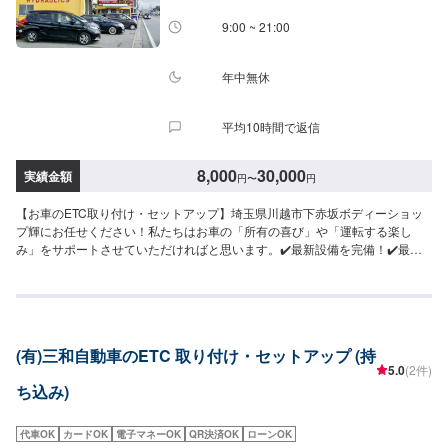
9:00 ~ 21:00
年中無休
平均10時間で返信
8,000
30,000
実績金額
円
〜
円
【お車のETC取り付け・セットアップ】埼玉県川越市下赤坂ボディーショッ
プ輝にお任せください！私たちはお車の「所有の喜び」や「運転する楽し
み」をサポートさせていただければと思います。✔️最新設備を完備！✔️最先
端のテクノロジー搭載のお車も対応可能ですセンサー搭載の車に乗られてい
るオーナー様、当店では法律改正前でもお客さまの安全を考えて、適切なご
提案をさせていただいております。【1】オファーにてお問い合わせ【2】お
見積り【3】お見積りにご納得いただければ作業開始【4】仕上がり次第納車
<パーツ持ち込みOK>パーツの持ち込み・販売が可能です。持ち込みをご希望
(有)三和自動車のETC 取り付け・セットアップ (持
の方はオファーにて、車種情報と持ち込みパーツの詳細をお送りください。
5.0
(2件)
店頭でのパーツのご購入をご希望の方も車種情報と購入希望の旨をオファー
ち込み)
備考欄に誤入力ください。<代車について>代車をご用意しています。お車の
作業中は代車をご利用ください。※代車の燃料代はお客様にご負担いただいて
おります。<定休日・営業時間>定休日：年中無休（大型連休のみ休み）営業
代車OK
カードOK
電子マネーOK
QR決済OK
ローンOK
時間：9:00~21:00<輸入車のご注意>修理作業時に部品が必要な場合、一般的