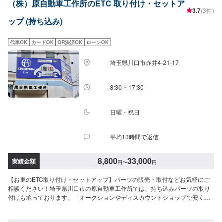
（株）原自動車工作所のETC 取り付け・セットア
流れ】【1】お問い合わせ【2】車の確認・お見積もりの作成【3】車のお預
3.7
(3件)
かり【4】修理開始【5】修理終了・お支払い【6】アフターサポート【代車
ップ (持ち込み)
について】作業中にお車が必要なお客様には、代車をお出しすることもでき
ますので事前にご相談ください。代車は、ご希望の車種がお選びいただけ、
ほぼすべてにETC、ナビが付いております。※代車の燃料代はお客様にご負担
代車OK
カードOK
QR決済OK
ローンOK
いただいております。【定休日・営業時間】定休日：不定休日曜日はお問い
合わせください。営業時間：9:00~18:00
埼玉県川口市赤井4-21-17
8:30 ~ 17:30
日曜・祝日
平均13時間で返信
8,800
33,000
実績金額
円
〜
円
【お車のETC取り付け・セットアップ】パーツの販売・取付などお気軽にご
相談ください！埼玉県川口市の原自動車工作所では、持ち込みパーツの取り
付けも承っております。「オークションやディスカウントショップで安く手
に入れたけど、自分では取り付けができない…」このようなお悩みがあれ
ば、ぜひ当社にご相談ください。※料金など詳しくはお問合せください。【パ