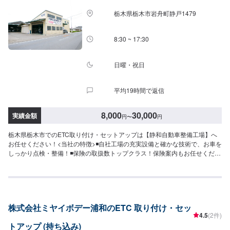
栃木県栃木市岩舟町静戸1479
8:30 ~ 17:30
日曜・祝日
平均19時間で返信
8,000
30,000
実績金額
円
〜
円
栃木県栃木市でのETC取り付け・セットアップは【静和自動車整備工場】へ
お任せください！<当社の特徴>◾自社工場の充実設備と確かな技術で、お車を
しっかり点検・整備！◾保険の取扱数トップクラス！保険案内もお任せくださ
い！◾車の購入から日々のメンテナンス、修理に至るまでトータルサポート！
<お客様のご予算やご希望の時間に応じてプランをご提案！>★お安く済ませ
たい…★お時間があまり取れない…などのご相談もお気軽にどうぞ！【1】オ
ファーにてお問い合わせ【2】お見積り【3】お見積りにご納得いただければ
作業開始【4】仕上がり次第納車-----納期について-----納期は通常1日～2日程
株式会社ミヤイボデー浦和のETC 取り付け・セッ
度で納車となります。納期は前後する場合がございます。予めご了承くださ
4.5
(2件)
い。-----代車について-----代車をご用意しています。お車の作業中は代車をご
トアップ (持ち込み)
利用ください。※代車の燃料代はお客様にご負担いただいております。-----ご