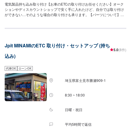
電気製品持ち込み取り付け【お車のETCの取り付けお任せください】オーク
ションやディスカウントショップで安く手に入れたけど、自分では取り付け
ができない…そのような場合の取り付けも承ります。【パーツについて】パ
ーツの持ち込み・ご購入も可能です。ご希望のお客様は車種情報と、持ち込
み・ご購入希望の旨をオファー備考欄にご記載ください。【代車について】
作業中は代車の貸し出しが可能です。※燃料代はお客様負担となります【営業
時間・定休日】営業時間:9:00〜20:00定休日
Jpit MINAMIのETC 取り付け・セットアップ (持ち
5.0
(8件)
込み)
代車OK
ローンOK
埼玉県富士見市勝瀬909‐1
8:30 ~ 18:00
日曜・祝日
平均5時間で返信