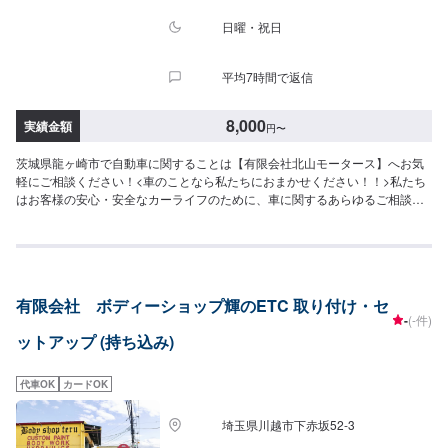
【定休日・営業時間】定休日：日曜日祝日第二土曜日営業時間：8:30~17:30
日曜・祝日
平均7時間で返信
8,000
実績金額
円
〜
茨城県龍ヶ崎市で自動車に関することは【有限会社北山モータース】へお気
軽にご相談ください！<車のことなら私たちにおまかせください！！>私たち
はお客様の安心・安全なカーライフのために、車に関するあらゆるご相談に
お応えします。更にワンストップサービスを導入している為、様々なサービ
スをスムーズに提供することが可能です。お車の購入から日ごろのメンテナ
ンス、修理、保険相談まであらゆるご要望にお応えします。これからも信頼
されるカーアドバイザーであるよう、技術力とサービスの向上を目指してま
いります。【1】オファーにてお問い合わせ【2】お見積り【3】お見積りに
有限会社 ボディーショップ輝のETC 取り付け・セ
ご納得いただければ作業開始【4】仕上がり次第納車-----納期について-----納
-
(-件)
期は通常1日～2日程度で納車となります。(要相談)納期は前後する場合がご
ットアップ (持ち込み)
ざいます。予めご了承ください。-----ご来店時の注意、受付方法-----入庫の際
はお気をつけてお越しください。駐車スペースは事務所前の空いているスペ
ースに駐車してください。受付はスタッフへ「メンテモで予約しました」と
代車OK
カードOK
お伝えください。ご案内いたします。【定休日・営業時間】定休日：日曜
日、祝日、第二土曜日営業時間：8:30~17:30
埼玉県川越市下赤坂52‐3