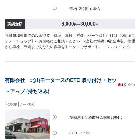
平均12時間で返信
8,000
30,000
実績金額
円
〜
円
茨城県稲敷郡での鈑金塗装、修理、車検、整備、パーツ取り付けは【(株)滝口
ボデーショップ】へお気軽にご相談ください！<当社の特徴>◾鈑金塗装、修理
から車検、整備まであなたの愛車をトータルでサポート。「ワンストップ」
対応が『滝口ボデーショップ』の最大の強み。幅広いサービスメニューで、
どんな内容のご相談もトータルで承ります。車種を問わず、お車の事ならな
んでもお問い合わせください。◾プロの熟練の技が納得の仕上がりをお約束。
鈑金塗装のプロフェッショナルたちが、その持てる力の最大限を、お客様の
愛車に注ぎます。ディーラーと比べても遜色ない技術力から生まれる修理品
有限会社 北山モータースのETC 取り付け・セッ
質への絶対の自信。とにかく安心してお任せください。<ご希望と条件に応じ
5.0
(8件)
たパーソナルメニューを提案！>「技術的なクオリティの提供はもちろん、お
トアップ (持ち込み)
客様目線での最善のメニューと車輌価値をできる限り下げない処理をいかに
提案できるか。」それが「サービス業」としてのプライド。お客様それぞれ
のニーズや条件に確実に応えることにこだわります。【1】オファーにてお問
代車OK
カードOK
い合わせ【2】お見積り【3】お見積りにご納得いただければ作業開始【4】
仕上がり次第納車-----納期について-----納期は通常1日～2日程度で納車となり
茨城県龍ケ崎市貝原塚町3694-2
ます。(要相談)納期は前後する場合がございます。予めご了承ください。-----
ご来店時の注意、受付方法-----入庫の際はお気をつけてお越しください。駐車
スペースは事務所前の空いているスペースに駐車してください。受付はスタ
8:30 ~ 17:30
ッフへ「メンテモで予約しました」とお伝えください。ご案内いたします。