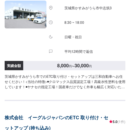
に国内に流通している部品以外は本国取り寄せとなるため、作業完了までに
茨城県かすみがうら市中志筑3
お時間をいただく場合がございます。また車の性質上、追加部品・作業が必
要となるケースがあり、その場合は都度ご連絡をさせていただきます。
8:30 ~ 18:00
日曜・祝日
平均12時間で返信
8,000
30,000
実績金額
円
〜
円
茨城県かすみがうら市でのETC取り付け・セットアップは三和自動車へお任
せください！<当社の特徴>◾クロマックス品質認定工場！高級水性塗料を使用
しています！◾ヤナセの指定工場！国産車だけでなく外車も幅広く対応いたし
ます！◾かすみがうら市の老舗自動車整備工場！どんなことでもご相談下さ
い！<お客様のご予算やご希望の時間に応じてプランをご提案！>★お安く済
ませたい…★お時間があまり取れない…などのご相談もお気軽にどうぞ！
【1】オファーにてお問い合わせ【2】お見積り【3】お見積りにご納得いた
だければ作業開始【4】仕上がり次第納車-----納期について-----納期は通常1時
株式会社 イーグルジャパンのETC 取り付け・セ
間程度で納車となります。(要相談)納期は前後する場合がございます。予めご
5.0
(1件)
了承ください。-----代車について-----無料の代車をご用意しています。お車の
ットアップ (持ち込み)
作業中は代車をご利用ください。※代車の燃料代はお客様にご負担いただいて