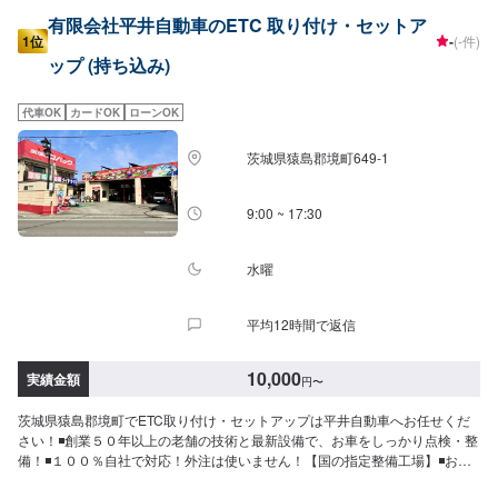
有限会社平井自動車のETC 取り付け・セットア
1位
-
(-件)
ップ (持ち込み)
代車OK
カードOK
ローンOK
茨城県猿島郡境町649-1
9:00 ~ 17:30
水曜
平均12時間で返信
10,000
実績金額
円
〜
茨城県猿島郡境町でETC取り付け・セットアップは平井自動車へお任せくだ
さい！◾創業５０年以上の老舗の技術と最新設備で、お車をしっかり点検・整
備！◾１００％自社で対応！外注は使いません！【国の指定整備工場】◾お車
のトータルサポート！どんなことでもご相談下さい！★ハンドルを少し曲げ