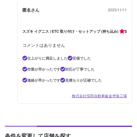
匿名さん
2023/11/11
5
スズキ イグニス | ETC 取り付け・セットアップ (持ち込み)
コメントはありません
仕上がりに満足しました
安価でした
作業が早かったです
対応が丁寧でした
連絡が早かったです
見積もりが正確でした
株式会社窪田自動車鈑金塗装工場
条件を変更して店舗を探す