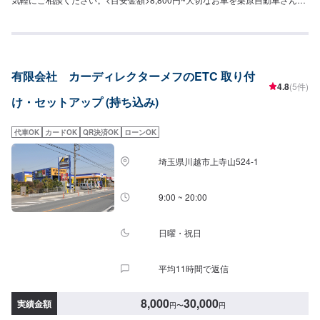
お任せしてよかったと思ってもらえるよう「親切・丁寧・誠意」をモットー
に日々対応させていただいております。専門の鈑金・塗装では、高い技術で
満足な仕上がりを常にご提供できるよう研鑽努力し、安心運転のための整
備・修理、車をもっと楽しむためのレストアやカスタムなどのサービスもご
提供しております。保険代理店業務にも力を入れ、お客様のカーライフを幅
有限会社 カーディレクターメフのETC 取り付
広く支えてまいります。オイル交換や車検、タイヤ交換などの基本的な車の
4.8
(5件)
メンテナンスも承っておりますのでお困りの際はお気軽にご相談ください！
け・セットアップ (持ち込み)
代車OK
カードOK
QR決済OK
ローンOK
埼玉県川越市上寺山524-1
9:00 ~ 20:00
日曜・祝日
平均11時間で返信
8,000
30,000
実績金額
円
〜
円