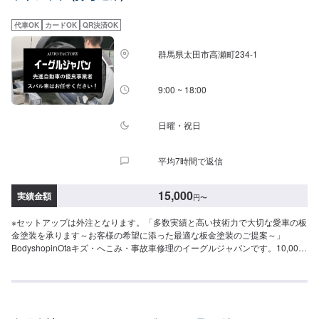
おります。-----ご来店時の注意、受付方法-----入庫の際はお気をつけてお越し
ください。駐車スペースは事務所前の空いているスペースに駐車してくださ
代車OK
カードOK
QR決済OK
い。受付はスタッフへ「メンテモで予約しました」とお伝えください。ご案
内いたします。【定休日・営業時間】定休日：日曜日、第2土曜日、祝日営業
群馬県太田市高瀬町234-1
時間：8:30~18:00
9:00 ~ 18:00
日曜・祝日
平均7時間で返信
15,000
実績金額
円
〜
※セットアップは外注となります。「多数実績と高い技術力で大切な愛車の板
金塗装を承ります～お客様の希望に添った最適な板金塗装のご提案～」
BodyshopinOtaキズ・へこみ・事故車修理のイーグルジャパンです。10,000
台以上もの板金塗装の実績を持ち、太田市や太田市周辺の多くのお客様のお
車の修理を行い、多くのお客様から感謝とお喜びの声を頂いております。ご
依頼を受けたお車は、1台1台それぞれにお客様の大切な思い出を乗せた日常
を彩る大切な相棒であり、熟練の職人が一つひとつの工程を丁寧に愛情をも
って作業を行っております。お客様の｢なるべく費用を抑えて修理をしたい｣