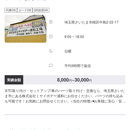
来店時の注意、受付方法-----入庫の際はお気をつけてお越しください。駐車ス
ペースは事務所前の空いているスペースに駐車してください。受付はスタッ
代車OK
カードOK
QR決済OK
フへ「メンテモで予約しました」とお伝えください。ご案内いたします。
【定休日・営業時間】定休日：日曜日、祝日営業時間：8:30~17:30
埼玉県さいたま市桜区中島2-22-17
9:00 ~ 18:00
日曜
平均3時間で返信
8,000
30,000
実績金額
円
〜
円
\ETC取り付け・セットアップ/車のパーツ取り付け・交換なら、埼玉県さいた
ま市にある株式会社ミヤイボデー浦和にお任せください。パーツの持ち込み
も可能です！お気軽にお問合せください。<当社の特徴>◾お客様に安心・安全
にお車に乗っていただけるよう、しっかりとお車を点検し、内容についてお
客様に説明をして提案させていただきます。◾不安な点や、疑問に思うことな
どは実務経験の長いスタッフが丁寧にわかりやすく説明いたしますので、そ
の都度おっしゃっていただければ幸いです。◾お客様一人一人に合わせた丁寧
なご提案でお客様とお車の関係をより良好にさせていただきます。【作業の