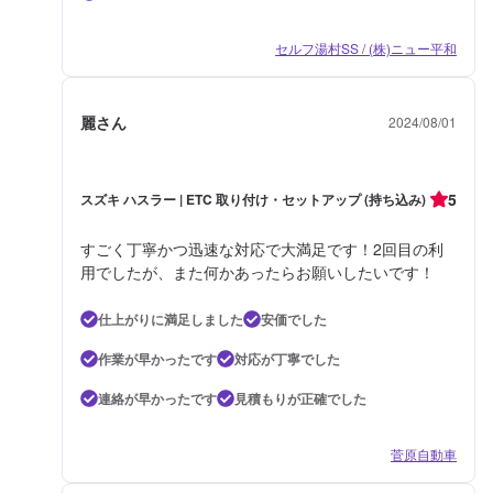
セルフ湯村SS / (株)ニュー平和
麗さん
2024/08/01
5
スズキ ハスラー | ETC 取り付け・セットアップ (持ち込み)
すごく丁寧かつ迅速な対応で大満足です！2回目の利
用でしたが、また何かあったらお願いしたいです！
仕上がりに満足しました
安価でした
作業が早かったです
対応が丁寧でした
連絡が早かったです
見積もりが正確でした
菅原自動車