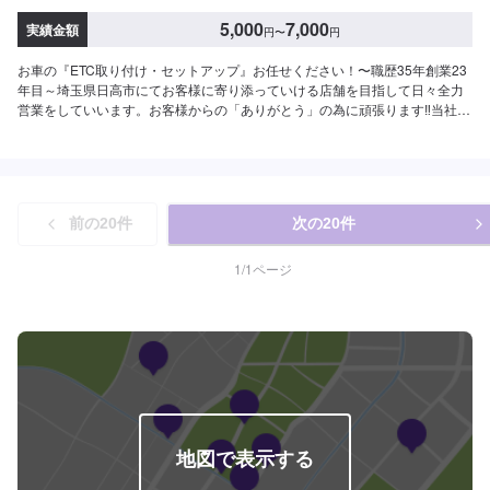
5,000
7,000
実績金額
円
〜
円
お車の『ETC取り付け・セットアップ』お任せください！〜職歴35年創業23
年目～埼玉県日高市にてお客様に寄り添っていける店舗を目指して日々全力
営業をしていいます。お客様からの「ありがとう」の為に頑張ります‼当社は
STAFF一同、お客様の大切なお車のカーコンサルタントとしてお客様にとっ
て一番良い方法をご提案・ご説明させて頂きます。部品の持ち込みも可能で
す。ご希望のお客様は車種情報・車検証・パーツの詳細をオファー送信時に
お送りください。【作業実績】ダイハツムーヴ12,540円【1】オファーにて
お問い合わせ【2】ご入庫・お見積り【3】お見積りにご納得いただければ作
前の
20
件
次の
20
件
業開始【4】仕上がり次第納車<代車について>自費修理、整備に限り代車の
貸し出しを無料で行っております。有償でのレンタル貸出も行っておりま
す。お気軽にご相談下さい。※代車の燃料代はお客様にご負担いただいており
1
/
1
ページ
ます。<定休日・営業時間>定休日：月曜日営業時間：9:00~18:00
地図で表示する