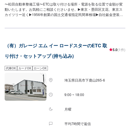
〜松田自動車整備工場〜ETCは取り付ける場所・電源を取る位置で金額が変
動いたします。お気軽にご相談くださいませ。▶️東京・墨田区文花、東京ス
カイツリー近く▶️1956年創業の国土交通省指定民間車検場▶️自社鈑金塗装工
場も併設！車検・修理・整備・自動車販売・定期点検・鈑金・全塗装・フレ
ーム修正・デントリペア・カーディティーリング等、お車に関することなら
お任せください！「お車のかかりつけ医」としてぜひ当社をご利用くださ
い。【代車について】代車の無料貸し出しサービスがございますので、ご希
望の方はお申し付けください。※燃料代はお客様負担となります。※状況によ
（有）ガレージ エム イー ロードスターのETC 取
り貸出できかねる場合がございます。【パーツについて】パーツ持ち込み・
5.0
(1件)
販売可能！持ち込み希望の方▶️オファーにてお車とパーツの詳細をお送りく
り付け・セットアップ (持ち込み)
ださい。ご購入希望の方▶️オファーにて車種情報をお送りください。
代車OK
カードOK
ローンOK
埼玉県日高市下鹿山265-6
9:00 ~ 18:00
月曜
平均7時間で返信