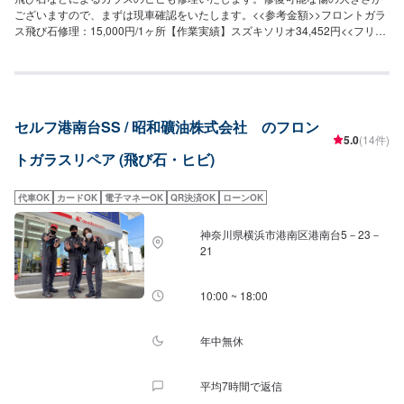
ございますので、まずは現車確認をいたします。<<参考金額>>フロントガラ
ス飛び石修理：15,000円/1ヶ所【作業実績】スズキソリオ34,452円<<フリー
ドリンクやキッズルームも完備！>>店内でお待ち頂く場合や、家族連れの方
にも快適にお過ごし頂けるよう努めております。<<無料の代車をご用意可能
>>代車も多数ご用意しております。お気軽にお申し付けください。<<経験豊
富な資格保持者が多数在籍>>自動車検査員が5名、二級整備士が5名、車体整
備士が1名と、多数の従業員が在籍しております。車検だけでなく、整備や修
セルフ港南台SS / 昭和礦油株式会社 のフロン
理の際もお客さまのお車を受け入れる体制が整っております。ご予約・ご来
5.0
(14件)
店を心よりお待ちしております！
トガラスリペア (飛び石・ヒビ)
代車OK
カードOK
電子マネーOK
QR決済OK
ローンOK
神奈川県横浜市港南区港南台5－23－
21
10:00 ~ 18:00
年中無休
平均7時間で返信