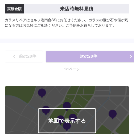
来店時無料見積
実績金額
ガラスリペアはセルフ港南台SSにお任せください。ガラスの飛び石や傷が気
になる方はお気軽にご相談ください。ご予約をお待ちしております。
前の
20
件
次の
20
件
1
/
1
ページ
地図で表示する