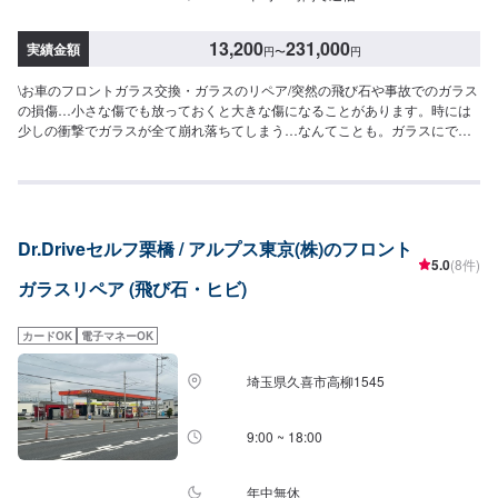
13,200
231,000
実績金額
円
〜
円
\お車のフロントガラス交換・ガラスのリペア/突然の飛び石や事故でのガラス
の損傷…小さな傷でも放っておくと大きな傷になることがあります。時には
少しの衝撃でガラスが全て崩れ落ちてしまう…なんてことも。ガラスにでき
た小さなヒビやへこみ傷の修理・ガラスの交換は杉戸自動車にご相談くださ
い！<料金表>【ガラスのリペア】●国産車：13,200円〜●ベンツA/B･BMW1･
VWポロなど：22,000円〜●ベンツC･BMW3･VWゴルフなど：24,200円〜●ベ
ンツE･BMW5/6･VWパサートなど：24,200円〜●ベンツS･BMW7･Audi7/8な
ど：28,600円〜●ベンツG･BMWX･VWトゥアレグなど：30,800円〜損傷によ
Dr.Driveセルフ栗橋 / アルプス東京(株)のフロント
りリペアできない場合はガラス交換となります。【フロントガラス交換】純
5.0
(8件)
正ガラス使用での金額で社外品も用意が可能です。技術料は23,650円～●タ
ガラスリペア (飛び石・ヒビ)
ント･ワゴンR･Nシリーズ：104,907円〜●ヴィッツ・フィット・マーチ：
104,907円〜●カローラ・レガシーティーダ：104,907円〜●マークX・オデッ
セイ・ボクシー：107,968円〜●アルファード・エルグランド：152,777円〜●
カードOK
電子マネーOK
ベンツA/B･BMW1･VWポロなど：165,000円〜●ベンツC･BMW3･VWゴルフ
など：181,500円●ベンツE･BMW5/6･VWパサートなど：198,000円〜●ベン
埼玉県久喜市高柳1545
ツS･BMW7･Audi7/8など：214,500円〜●ベンツG･BMWX･VWトゥアレグな
ど：231,000円〜他店購入車の対応も、輸入車の対応も、クルマの購入もい
ろいろ、説明力も対応力も！1969年に創業して以来、50年以上この地でお店
9:00 ~ 18:00
を営業させていただいております。チェーン店への加盟、地元の皆様の支え
でここまで1歩ずつ成長をさせて頂きました。これからもお客様に笑顔を届け
られるよう、新しいお店のオープンも進んでおります。
年中無休