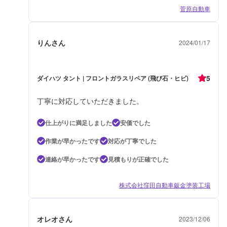
菅原自動車
りんさん
2024/01/17
5
ダイハツ タント | フロントガラスリペア (飛び石・ヒビ)
丁寧に対応していただきました。
仕上がりに満足しました
安価でした
作業が早かったです
対応が丁寧でした
連絡が早かったです
見積もりが正確でした
株式会社窪田自動車鈑金塗装工場
オレオさん
2023/12/06