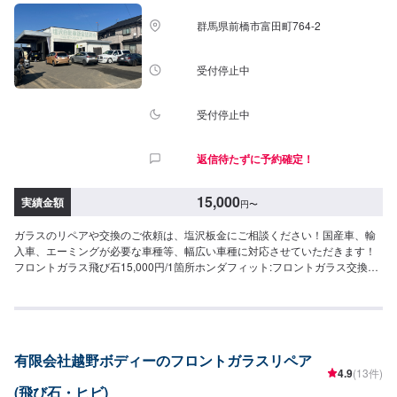
群馬県前橋市富田町764-2
受付停止中
受付停止中
返信待たずに予約確定！
15,000
実績金額
円
〜
ガラスのリペアや交換のご依頼は、塩沢板金にご相談ください！国産車、輸
入車、エーミングが必要な車種等、幅広い車種に対応させていただきます！
フロントガラス飛び石15,000円/1箇所ホンダフィット:フロントガラス交換工
賃15〜20万
有限会社越野ボディーのフロントガラスリペア
4.9
(13件)
(飛び石・ヒビ)