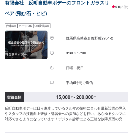
有限会社 反町自動車ボデーのフロントガラスリ
祝日営業時間：9:00~18:00【1】オファーにてお問い合わせ【2】お見積り
5.0
(5件)
【3】お見積りにご納得いただければ作業開始【4】仕上がり次第納車【お見
ペア (飛び石・ヒビ)
積もり・代車無料】リサイクル部品を使った修理や、無料代車手配などお客
様のニーズに応えるお見積もりを実現します。※代車の燃料代はお客様にご負
担いただいております。※内容などにより貸し出し出来かねる場合もございま
代車OK
カードOK
QR決済OK
す。【ご注意】入庫の際はお気をつけてお越しください。駐車スペースは事
務所前の空いているスペースに駐車してください。受付はスタッフへ「メン
群馬県高崎市倉賀野町2951‐2
テモで予約しました」とお伝えください。ご案内いたします。
9:30 ~ 17:00
日曜・祝日
平均6時間で返信
15,000
200,000
実績金額
円
〜
円
反町自動車ボデーは日々進歩しているクルマの技術に合わせ最新設備の導入
やスタッフの技術向上研修・講習会への参加などを行い、あらゆるクルマに
対応できるようになっています！デジタル診断による正確な故障原因の究明
はもちろん高い技術力を持つスタッフの目視点検・ミリ単位の骨格修正など
で確実な修理・整備を行います！鈑金塗装修理をメインに国家資格を持つ整