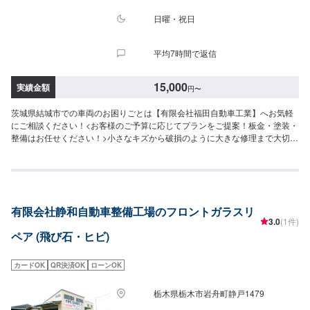
日曜・祝日
平均7時間で返信
15,000
実績金額
円
〜
茨城県結城市での車両のお困りごとは【有限会社福田自動車工業】へお気軽
にご相談ください！<お客様のご予算に応じてプランをご提案！板金・塗装・
整備はお任せください！>小さなキズから破損のように大きな修理まで大切な
お車の鈑金は福田自動車にお任せ下さい。福田自動車では、キズや破損状況
に合わせて最適な修理方法をご提案します。お客様のご要望・ご予算をお聞
きし、最適な施工方法をご提案しますので、お気軽にお問い合わせ下さい。
【1】オファーにてお問い合わせ【2】お見積り【3】お見積りにご納得いた
だければ作業開始【4】仕上がり次第納車-----納期について-----納期は通常1日
有限会社静和自動車整備工場のフロントガラスリ
～2日程度で納車となります。(要相談)納期は前後する場合がございます。予
3.0
(1件)
めご了承ください。-----代車について-----代車をご用意しています。お車の作
ペア (飛び石・ヒビ)
業中は代車をご利用ください。※代車の燃料代はお客様にご負担いただいてお
ります。-----ご来店時の注意、受付方法-----入庫の際はお気をつけてお越しく
ださい。駐車スペースは事務所前の空いているスペースに駐車してくださ
カードOK
QR決済OK
ローンOK
い。受付はスタッフへ「メンテモで予約しました」とお伝えください。ご案
内いたします。【定休日・営業時間】定休日：日曜、祝日営業時間：
栃木県栃木市岩舟町静戸1479
8:00~18:00