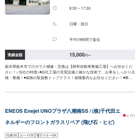
8:30 ~ 17:30
日曜・祝日
平均19時間で返信
15,000
実績金額
円
〜
栃木県栃木市でのガラス補修・交換は【静和自動車整備工場】へお任せくだ
さい！<当社の特徴>◾自社工場の充実設備と確かな技術で、お車をしっかり点
検・整備！◾保険の取扱数トップクラス！保険案内もお任せください！◾車の
購入から日々のメンテナンス、修理に至るまでトータルサポート！<お客様の
ご予算やご希望の時間に応じてプランをご提案！>★お安く済ませたい…★お
時間があまり取れない…などのご相談もお気軽にどうぞ！【1】オファーにて
お問い合わせ【2】お見積り【3】お見積りにご納得いただければ作業開始
【4】仕上がり次第納車-----納期について-----納期は通常1日～2日程度で納車
ENEOS Enejet UNOプラザ八潮南SS / (株)千代田エ
となります。納期は前後する場合がございます。予めご了承ください。-----代
-
(-件)
車について-----代車をご用意しています。お車の作業中は代車をご利用くださ
ネルギーのフロントガラスリペア (飛び石・ヒビ)
い。※代車の燃料代はお客様にご負担いただいております。-----ご来店時の注
意、受付方法-----入庫の際はお気をつけてお越しください。駐車スペースは事
務所前の空いているスペースに駐車してください。受付はスタッフへ「メン
代車OK
カードOK
電子マネーOK
テモで予約しました」とお伝えください。ご案内いたします。【定休日・営