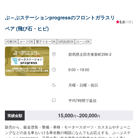
コンビニ倶楽部やDRPネットワークに加入し、設備を整え、焦ることなく休
むことなく一歩一歩と。クルマのお困りごと、ぜひ当店におまかせくださ
い。【1】オファーにてお問い合わせ【2】お見積り【3】お見積りにご納得
ぶ～ぶステーションprogressのフロントガラスリ
いただければ作業開始【4】仕上がり次第納車<代車について>代車をご用意
5.0
(1件)
しています。お車の作業中は代車をご利用ください。※代車の燃料代はお客様
ペア (飛び石・ヒビ)
にご負担いただいております。<定休日・営業時間>定休日：年中無休（大型
連休のみ休み）営業時間：9:00~21:00<輸入車のご注意>修理作業時に部品が
必要な場合、一般的に国内に流通している部品以外は本国取り寄せとなるた
代車OK
カードOK
電子マネーOK
QR決済OK
ローンOK
め、作業完了までにお時間をいただく場合がございます。また車の性質上、
追加部品・作業が必要となるケースがあり、その場合は都度ご連絡をさせて
群馬県太田市東新町296-2
いただきます。
9:00 ~ 19:00
月曜・日曜・祝日
平均7時間で返信
15,000
200,000
実績金額
円
〜
円
販売から、鈑金塗装・整備・車検・モータースポーツ・カスタムやチューニ
ングなどの走る車もいける車全般の相談になんでもお応えする、ぶ～ぶステ
ーションprogressは、品質の高い板金塗装で自動車のキズやヘコミを直しま