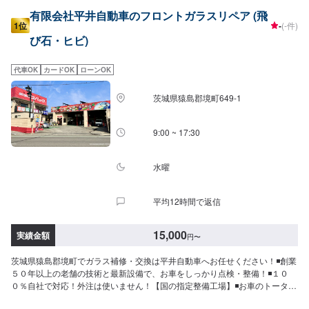
有限会社平井自動車のフロントガラスリペア (飛
1位
-
(-件)
び石・ヒビ)
代車OK
カードOK
ローンOK
茨城県猿島郡境町649-1
9:00 ~ 17:30
水曜
平均12時間で返信
15,000
実績金額
円
〜
茨城県猿島郡境町でガラス補修・交換は平井自動車へお任せください！◾創業
５０年以上の老舗の技術と最新設備で、お車をしっかり点検・整備！◾１０
０％自社で対応！外注は使いません！【国の指定整備工場】◾お車のトータル
サポート！どんなことでもご相談下さい！★ハンドルを少し曲げないと車が