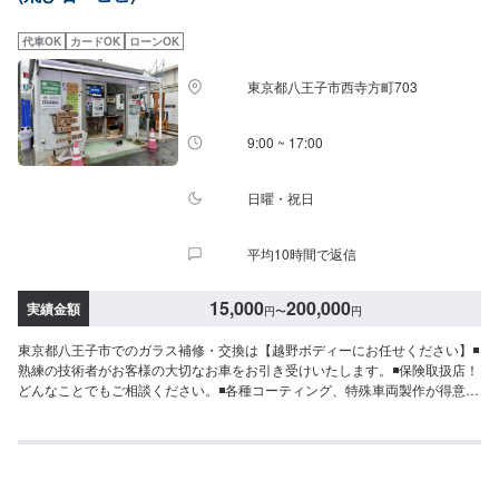
代車OK
カードOK
ローンOK
東京都八王子市西寺方町703
9:00 ~ 17:00
日曜・祝日
平均10時間で返信
15,000
200,000
実績金額
円
〜
円
東京都八王子市でのガラス補修・交換は【越野ボディーにお任せください】◾
熟練の技術者がお客様の大切なお車をお引き受けいたします。◾保険取扱店！
どんなことでもご相談ください。◾各種コーティング、特殊車両製作が得意な
工場です。展示場もございます。創業３５年、自動車に関するあらゆるトラ
ブルや故障、車検、鈑金塗装全ての分野で自社で対応します。自動車に関す
る全ての事お気軽にご相談下さい。確かな技術を持った整備士がお客様の大
切なお車のメンテナンスを行います。気になる症状やお見積のご要望など、
オファー備考欄へご入力ください！【定休日・営業時間】定休日：日曜日、