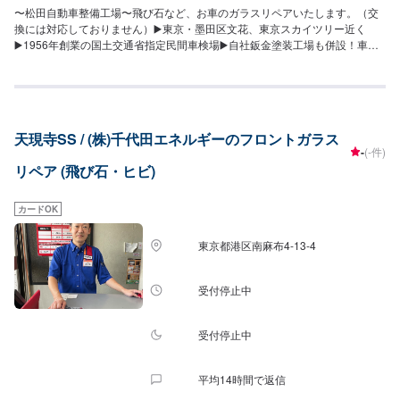
〜松田自動車整備工場〜飛び石など、お車のガラスリペアいたします。（交
換には対応しておりません）▶️東京・墨田区文花、東京スカイツリー近く
▶️1956年創業の国土交通省指定民間車検場▶️自社鈑金塗装工場も併設！車
検・修理・整備・自動車販売・定期点検・鈑金・全塗装・フレーム修正・デ
ントリペア・カーディティーリング等、お車に関することならお任せくださ
い！「お車のかかりつけ医」としてぜひ当社をご利用ください。【代車につ
いて】代車の無料貸し出しサービスがございますので、ご希望の方はお申し
付けください。※燃料代はお客様負担となります。※状況により貸出できかね
天現寺SS / (株)千代田エネルギーのフロントガラス
る場合がございます。【パーツについて】パーツ持ち込み・販売可能！持ち
-
(-件)
込み希望の方▶️オファーにてお車とパーツの詳細をお送りください。ご購入
リペア (飛び石・ヒビ)
希望の方▶️オファーにて車種情報をお送りください。
カードOK
東京都港区南麻布4-13-4
受付停止中
受付停止中
平均14時間で返信