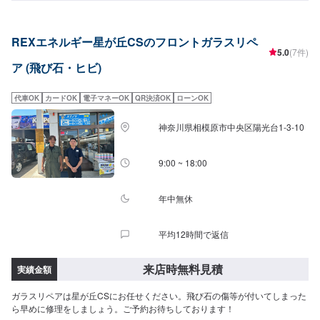
備士による点検・メンテナンス、クルマのパーツ交換や取り付け・カスタム
など様々なサービスを展開しており、すべてにおいてクルマに精通したスタ
ッフよりお客様へ丁寧な説明を行うことを心がけています。-----------------------
REXエネルギー星が丘CSのフロントガラスリペ
---------------------------【1】オファーにてお問い合わせ【2】お見積り【3】お
5.0
(7件)
見積りにご納得いただければ作業開始【4】仕上がり次第納車〈納期につい
ア (飛び石・ヒビ)
て〉通常1~2日程度で納車いたします！車種や状態などにより作業内容が異
なる場合、納期が表示目安より変更となる場合がございます。〈代車につい
て〉無料の代車ご用意しております！愛車の作業中は代車をご利用くださ
代車OK
カードOK
電子マネーOK
QR決済OK
ローンOK
い！※代車の燃料代はお客様にご負担いただいております。【定休日・営業時
間】定休日：不定休営業時間：9:00~18:00
神奈川県相模原市中央区陽光台1-3-10
9:00 ~ 18:00
年中無休
平均12時間で返信
来店時無料見積
実績金額
ガラスリペアは星が丘CSにお任せください。飛び石の傷等が付いてしまった
ら早めに修理をしましょう。ご予約お待ちしております！