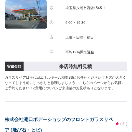
業時間】定休日：日曜日、祝日営業時間：8:30~17:30
埼玉県八潮市西袋1545-1
9:00 ~ 19:30
土曜・日曜・祝日
平均12時間で返信
来店時無料見積
実績金額
ガラスリペアは千代田エネルギー八潮南SSにお任せください！キズが大きく
なってしまう前にしっかりと修理しましょう。こちらのページからお気軽に
ご予約ください！<費用について>ご来店後のお見積もりとなります。
株式会社滝口ボデーショップのフロントガラスリペ
-
(-件)
ア (飛び石・ヒビ)