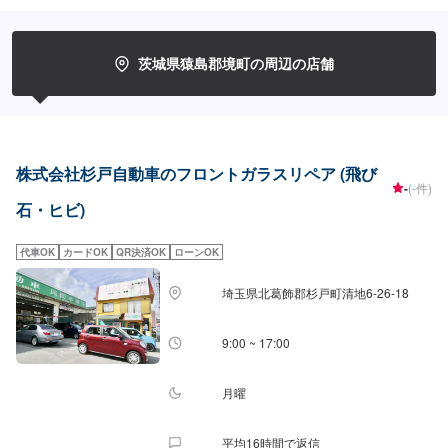
まっすぐ走らない…★タイヤの片減りが気になる…★他店で断られてしまっ
た…★保険を使えべきなのかわからない…などのご相談もお気軽にどうぞ！
【定休日・営業時間】定休日：第一日曜日、水曜日営業時間：
9:00~17:30【1】オファーにてお問い合わせ【2】お見積り【3】お見積りに
茨城県猿島郡境町の周辺の店舗
ご納得いただければ作業開始【4】仕上がり次第納車-----納期について-----納
期は通常2日～3日程度で納車となります。車種や条件などにより、納期は前
後する場合がございます。予めご了承ください。-----代車について-----無料の
代車をご用意しています。お車の作業中は代車をご利用ください。※代車の燃
料代はお客様にご負担いただいております。※内容などにより貸し出し出来か
ねる場合もございます。-----ご来店時の注意、受付方法-----入庫の際はお気を
株式会社杉戸自動車のフロントガラスリペア (飛び
つけてお越しください。駐車スペースは事務所前のお客様駐車スペースに駐
-
(-件)
車してください。受付はスタッフへ「メンテモで予約しました」とお伝えく
石・ヒビ)
ださい。ご案内いたします。
代車OK
カードOK
QR決済OK
ローンOK
埼玉県北葛飾郡杉戸町清地6-26-18
9:00 ~ 17:00
月曜
平均16時間で返信