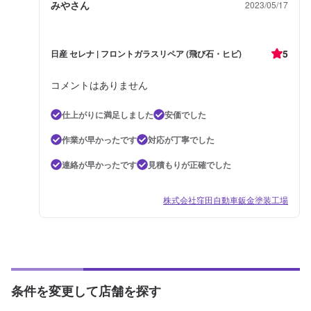
みやさん
2023/05/17
5
日産 セレナ | フロントガラスリペア (飛び石・ヒビ)
コメントはありません
仕上がりに満足しました
安価でした
作業が早かったです
対応が丁寧でした
連絡が早かったです
見積もりが正確でした
株式会社窪田自動車鈑金塗装工場
条件を変更して店舗を探す