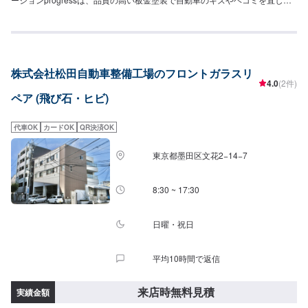
す。プロフェッショナルな技術と知識を持ったスタッフが、お客様の安全を
守るため、定期点検を実施しております。車検のお見積りは無料で行います
ので、お気軽にお問い合わせください。ブレーキパッドの交換や車内のクリ
ーニングまで、幅広いサービスを手掛けております。太田の地域密着で、ア
フターフォローにも素早く対応します。お客様に喜んでいただける的確なア
株式会社松田自動車整備工場のフロントガラスリ
ドバイスを心掛けております。--------------------------------------------------【1】オ
4.0
(2件)
ファーにてお問い合わせ【2】お見積り【3】お見積りにご納得いただければ
ペア (飛び石・ヒビ)
作業開始【4】仕上がり次第納車-----納期について-----納期は通常2日～3日程
度で納車となります。納期は前後する場合がございます。予め、ご了承くだ
さい。-----代車について-----無料の代車をご用意しています。お車の作業中は
代車OK
カードOK
QR決済OK
代車をご利用ください。※代車の燃料代はお客様にご負担いただいておりま
す。-----ご来店時の注意、受付方法-----当工場は太田桐生インターチェンジか
東京都墨田区文花2−14−7
ら５分入庫の際はお気をつけてお越しください。駐車スペースは工場前の空
いているスペースに駐車してください。受付はスタッフへ「メンテモで予約
しました」とお伝えください。ご案内いたします。【定休日・営業時間】定
8:30 ~ 17:30
休日：日曜日営業時間：9:00~19:00
日曜・祝日
平均10時間で返信
来店時無料見積
実績金額