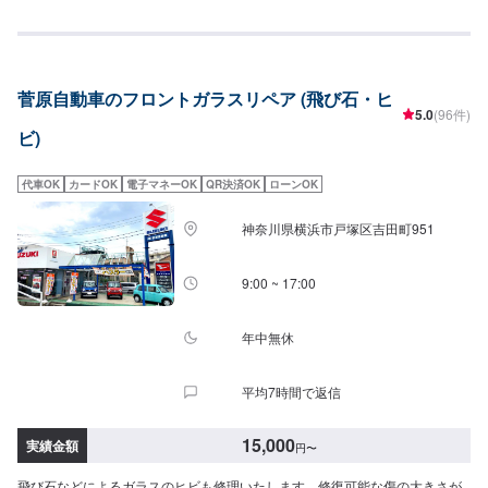
菅原自動車のフロントガラスリペア (飛び石・ヒ
5.0
(96件)
ビ)
代車OK
カードOK
電子マネーOK
QR決済OK
ローンOK
神奈川県横浜市戸塚区吉田町951
9:00 ~ 17:00
年中無休
平均7時間で返信
15,000
実績金額
円
〜
飛び石などによるガラスのヒビも修理いたします。修復可能な傷の大きさが