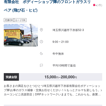
有限会社 ボディーショップ輝のフロントガラスリ
質への絶対の自信。とにかく安心してお任せください。<ご希望と条件に応じ
-
(-件)
たパーソナルメニューを提案！>「技術的なクオリティの提供はもちろん、お
ペア (飛び石・ヒビ)
客様目線での最善のメニューと車輌価値をできる限り下げない処理をいかに
提案できるか。」それが「サービス業」としてのプライド。お客様それぞれ
のニーズや条件に確実に応えることにこだわります。【1】オファーにてお問
代車OK
カードOK
い合わせ【2】お見積り【3】お見積りにご納得いただければ作業開始【4】
仕上がり次第納車-----納期について-----納期は通常1日～2日程度で納車となり
埼玉県川越市下赤坂52‐3
ます。(要相談)納期は前後する場合がございます。予めご了承ください。-----
ご来店時の注意、受付方法-----入庫の際はお気をつけてお越しください。駐車
スペースは事務所前の空いているスペースに駐車してください。受付はスタ
9:00 ~ 21:00
ッフへ「メンテモで予約しました」とお伝えください。ご案内いたします。
【定休日・営業時間】定休日：日曜日祝日第二土曜日営業時間：8:30~17:30
年中無休
平均10時間で返信
15,000
200,000
実績金額
円
〜
円
お客さまの満足をひとつひとつ埼玉県川越市下赤坂有限会社ボディーショッ
プ輝\お車のガラス補修・交換お任せください！/<もっとクルマを楽しもう。>
カーコンビニ倶楽部店｜DRPネットワークいままでも、これからも。創業以
来、たくさんのお客さまに支えられボディーショップ輝はこの地でクルマの
安全と安心を支えてまいりました。お客さまのご要望にお応えするためカー