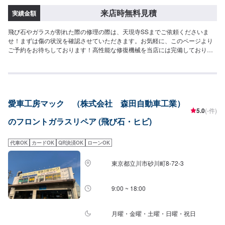
来店時無料見積
実績金額
飛び石やガラスが割れた際の修理の際は、天現寺SSまでご依頼くださいま
せ！まずは傷の状況を確認させていただきます。お気軽に、このページより
ご予約をお待ちしております！高性能な修復機械を当店には完備しておりま
すので、他店とは仕上がりが違います！ぜひお任せください！
愛車工房マック （株式会社 森田自動車工業）
5.0
(-件)
のフロントガラスリペア (飛び石・ヒビ)
代車OK
カードOK
QR決済OK
ローンOK
東京都立川市砂川町8-72-3
9:00 ~ 18:00
月曜・金曜・土曜・日曜・祝日