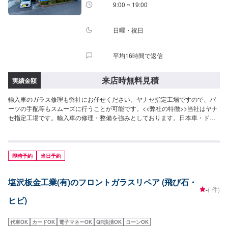
9:00 ~ 19:00
日曜・祝日
平均16時間で返信
来店時無料見積
実績金額
輸入車のガラス修理も弊社にお任せください。ヤナセ指定工場ですので、パ
ーツの手配等もスムーズに行うことが可能です。<<弊社の特徴>>当社はヤナ
セ指定工場です。輸入車の修理・整備を強みとしております。日本車・ドイ
ツ車・イタリア車・アメリカ車・電気自動車のことならお任せください！<<
代車について>>工場の代車を26台ご用意しております。万が一の際にも安心
です。<<国家資格を持った整備士が多数在籍>>二級整備士・三級整備士が多
数在籍しております。愛車の不具合・気になるところはなんでもご相談くだ
即時予約
当日予約
さい！
塩沢板金工業(有)のフロントガラスリペア (飛び石・
-
(-件)
ヒビ)
代車OK
カードOK
電子マネーOK
QR決済OK
ローンOK