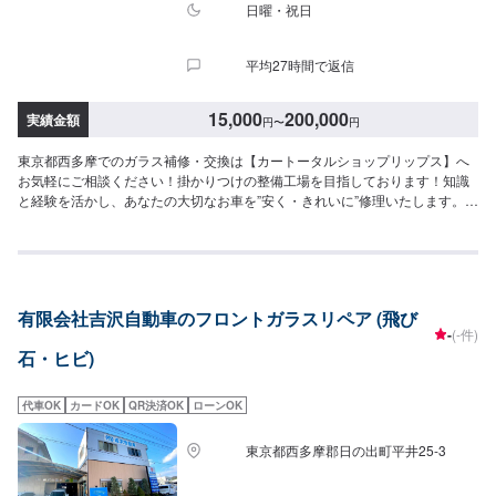
日曜・祝日
平均27時間で返信
15,000
200,000
実績金額
円
〜
円
東京都西多摩でのガラス補修・交換は【カートータルショップリップス】へ
お気軽にご相談ください！掛かりつけの整備工場を目指しております！知識
と経験を活かし、あなたの大切なお車を”安く・きれいに”修理いたします。国
産車はもちろん、輸入車も修理経験豊富です。修理内容やお見積もりの金額
内容について、丁寧にご説明いたしますので、車の修理に関しての知識をお
持ちでない方でも、ご安心ください。<当社の特徴>◾国産車はもちろん、輸入
車も修理経験豊富！◾修理内容やお見積もりの金額内容について、丁寧にご説
明いたします◾リサイクルパ−ツ使用により価格を安くすることも可能です！
有限会社吉沢自動車のフロントガラスリペア (飛び
【1】オファーにてお問い合わせ【2】お見積り【3】お見積りにご納得いた
-
(-件)
だければ作業開始【4】仕上がり次第納車【代車について】納得していただけ
石・ヒビ)
るお見積りから、無料代車のご用意まで自社スタッフが責任をもってお受け
します。お車の作業中は代車をご利用ください。※代車の燃料代はお客様にご
負担いただいております。【定休日・営業時間】定休日：日曜、祭日、第二
代車OK
カードOK
QR決済OK
ローンOK
土曜日営業時間：8:30〜17:30※看板犬が事務所内におりますので、重度の犬
アレルギーの方はお気をつけください。また、お客様が来店なさった際に少
東京都西多摩郡日の出町平井25-3
し吠えることがございます。ご了承いただけますと幸いです。