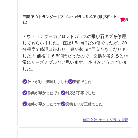
三菱 アウトランダー | フロントガラスリペア (飛び石・ヒ
5
ビ)
アウトランダーのフロントガラスの飛び石キズを修理
してもらいました。 直径1.5cmほどの傷でしたが、30
分程度で修理は終わり、傷が本当に目立たなくなりま
した！ 価格は16,500円だったので、交換を考えると非
常にリーズナブルだと思います。 ありがとうございま
した。
仕上がりに満足しました
安価でした
作業が早かったです
対応が丁寧でした
連絡が早かったです
見積もりが正確でした
有限会社 オートグラス山梨