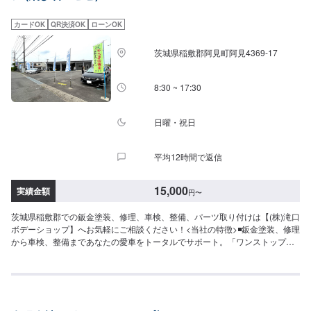
カードOK
QR決済OK
ローンOK
茨城県稲敷郡阿見町阿見4369-17
8:30 ~ 17:30
日曜・祝日
平均12時間で返信
15,000
実績金額
円
〜
茨城県稲敷郡での鈑金塗装、修理、車検、整備、パーツ取り付けは【(株)滝口
ボデーショップ】へお気軽にご相談ください！<当社の特徴>◾鈑金塗装、修理
から車検、整備まであなたの愛車をトータルでサポート。「ワンストップ」
対応が『滝口ボデーショップ』の最大の強み。幅広いサービスメニューで、
どんな内容のご相談もトータルで承ります。車種を問わず、お車の事ならな
んでもお問い合わせください。◾プロの熟練の技が納得の仕上がりをお約束。
鈑金塗装のプロフェッショナルたちが、その持てる力の最大限を、お客様の
愛車に注ぎます。ディーラーと比べても遜色ない技術力から生まれる修理品