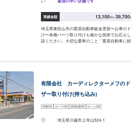
返信の早い店舗です
13,100
39,700
実績金額
円
〜
埼玉県東松山市の栗原自動車鈑金塗装〜お車のド
け〜各種パーツ取り付けも確かな技術でお応えし
談ください。大切な愛車のこと「栗原自動車に頼
てのお客様にそう思っていただけるよう「親切・
トーに日々対応しております。【パーツ持ち込み
ち込み可能です。ご希望の方はオファー詳細にて
の情報をお送りください。【代車について】作業
可能です。入庫時やオファー時にお気軽にお声が
時間・休業日】営業時間：8:30~17:30休業日
有限会社 カーディレクターメフのド
ザー取り付け(持ち込み)
代車OK
カードOK
QR決済OK
ローンOK
埼玉県川越市上寺山524-1