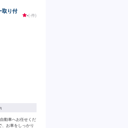
ー取り付
-
(-件)
円
自動車へお任せくだ
で、お車をしっかり