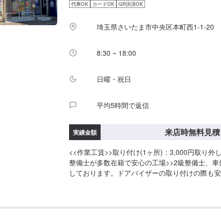
代車OK
カードOK
QR決済OK
庫の際はお気をつけてお越しください。駐車スペ
いているスペースに駐車してください。受付はス
埼玉県さいたま市中央区本町西1-1-20
で予約しました」とお伝えください。ご案内いた
営業時間】定休日：日曜、祝日営業時間：8:00~18
8:30 ~ 18:00
日曜・祝日
平均5時間で返信
来店時無料見積
実績金額
<<作業工賃>>取り付け(1ヶ所)：3,000円取り外し(
整備士が多数在籍で安心の工場>>2級整備士、
しております。ドアバイザーの取り付けの際も安
いませ。<<無料の代車のご用意ございます>>ダ
ど代車をご用意しております。アフターパーツの
中に、お車が必要な場合にもご安心ください。