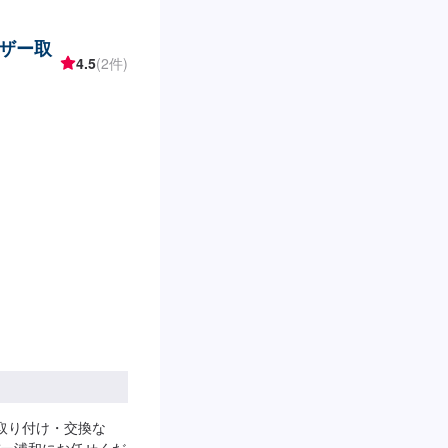
ザー取
4.5
(2件)
取り付け・交換な
ー浦和にお任せくだ