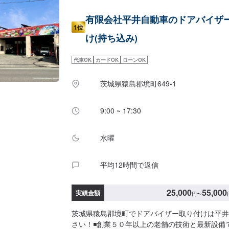
有限会社平井自動車のドアバイザ
1位
け(持ち込み)
代車OK
カードOK
ローンOK
茨城県猿島郡境町649-1
9:00 ~ 17:30
水曜
平均12時間で返信
25,000
55,000
実績金額
円
〜
茨城県猿島郡境町でドアバイザー取り付けは平井
さい！◾創業５０年以上の老舗の技術と最新設備