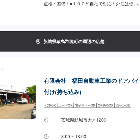
点検・整備！◾１００％自社で対応！外注は使い
整備工場】◾お車のトータルサポート！どんなこ
い！★ハンドルを少し曲げないと車がまっすぐ走
片減りが気になる…★他店で断られてしまった…
のかわからない…などのご相談もお気軽にどうぞ
間】定休日：第一日曜日、水曜日営業時間：9:00~
茨城県猿島郡境町の周辺の店舗
ーにてお問い合わせ【2】お見積り【3】お見積
ば作業開始【4】仕上がり次第納車-----納期について
日～3日程度で納車となります。車種や条件など
する場合がございます。予めご了承ください。-----
無料の代車をご用意しています。お車の作業中は
い。※代車の燃料代はお客様にご負担いただいて
有限会社 福田自動車工業のドアバイ
により貸し出し出来かねる場合もございます。---
受付方法-----入庫の際はお気をつけてお越しく
付け(持ち込み)
は事務所前のお客様駐車スペースに駐車してくだ
フへ「メンテモで予約しました」とお伝えくださ
代車OK
カードOK
電子マネーOK
QR決済OK
ローンOK
す。
茨城県結城市大木1209
8:00 ~ 18:00