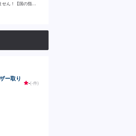
ません！【国の指定
とでもご相談下さ
らない…★タイヤの
★保険を使えべきな
！【定休日・営業時
17:30【1】オファ
りにご納得いただけれ
-----納期は通常2
により、納期は前後
代車について-----
代車をご利用くださ
おります。※内容など
ザー取り
--ご来店時の注意、
-
(-件)
ださい。駐車スペース
さい。受付はスタッ
い。ご案内いたしま