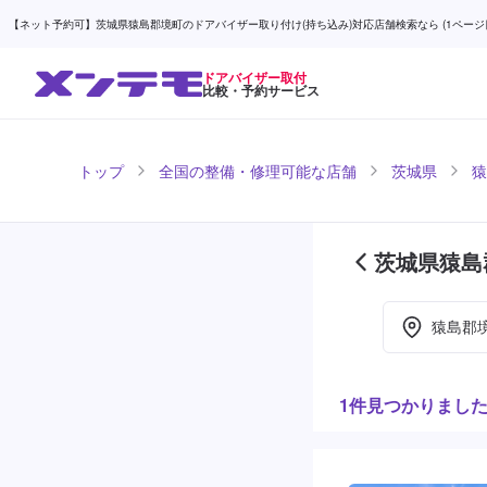
【ネット予約可】茨城県猿島郡境町のドアバイザー取り付け(持ち込み)対応店舗検索なら (1ページ目)
ドアバイザー取付
比較・予約サービス
トップ
全国の整備・修理可能な店舗
茨城県
猿
茨城県猿島
ージ目)
猿島郡
1件見つかりまし