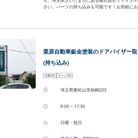
さい。パーツの持ち込みも可能です！お気軽にお
当社の特徴>◾お客様に安心・安全にお車に乗っ
っかりとお車を点検し、内容についてお客様に説
いただきます。◾不安な点や、疑問に思うことな
スタッフが丁寧にわかりやすく説明いたしますの
ゃっていただければ幸いです。◾お客様一人一人
提案でお客様とお車の関係をより良好にさせてい
栗原自動車鈑金塗装のドアバイザー取
の流れ】【1】お問い合わせ【2】車の確認・お
車のお預かり【4】修理開始【5】修理終了・お
(持ち込み)
サポート【代車について】作業中にお車が必要な
お出しすることもできますので事前にご相談くだ
代車OK
ローンOK
望の車種がお選びいただけ、ほぼすべてにETC
す。※代車の燃料代はお客様にご負担いただいて
埼玉県東松山市柏崎223
日・営業時間】定休日：不定休日曜日はお問い合
時間：9:00~18:00
9:00 ~ 17:30
日曜・祝日