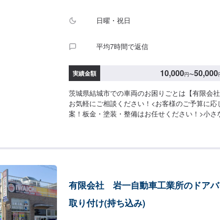
日曜・祝日
平均7時間で返信
10,000
50,000
実績金額
円
〜
茨城県結城市での車両のお困りごとは【有限会社
お気軽にご相談ください！<お客様のご予算に応
案！板金・塗装・整備はお任せください！>小さ
うに大きな修理まで大切なお車の鈑金は福田自動
福田自動車では、キズや破損状況に合わせて最適
します。お客様のご要望・ご予算をお聞きし、最
案しますので、お気軽にお問い合わせ下さい。【
問い合わせ【2】お見積り【3】お見積りにご納
始【4】仕上がり次第納車-----納期について----
有限会社 岩一自動車工業所のドアバ
程度で納車となります。(要相談)納期は前後す
予めご了承ください。-----代車について-----
取り付け(持ち込み)
す。お車の作業中は代車をご利用ください。※代
にご負担いただいております。-----ご来店時の注意