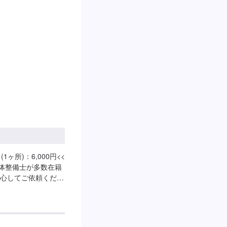
ースは事務所前の空
タッフへ「メンテモ
します。【定休日・
:00
1ヶ所)：6,000円<<
車体整備士が多数在籍
心してご依頼くださ
イハツミライースな
取り付け・取り外し