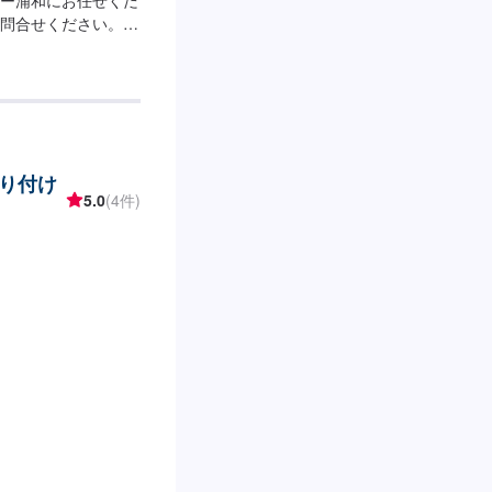
問合せください。<
ていただけるよう、し
明をして提案させて
どは実務経験の長い
で、その都度おっし
に合わせた丁寧なご
ただきます。【作業
り付け
見積もりの作成【3】
5.0
(4件)
支払い【6】アフター
お客様には、代車を
さい。代車は、ご希
、ナビが付いておりま
おります。【定休
わせください。営業