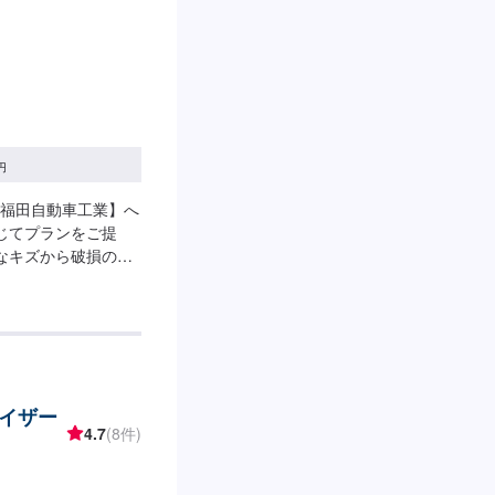
円
福田自動車工業】へ
じてプランをご提
なキズから破損のよ
車にお任せ下さい。
な修理方法をご提案
適な施工方法をご提
1】オファーにてお
得いただければ作業開
-納期は通常2日～3日
イザー
る場合がございます。
4.7
(8件)
代車をご用意していま
車の燃料代はお客様
、受付方法-----入