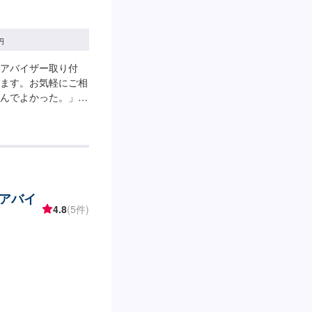
円
アバイザー取り付
ます。お気軽にご相
んでよかった。」全
丁寧・誠意」をモッ
について】パーツ持
パーツの情報やお車
中の代車貸し出しも
けください。【営業
：第二土曜・日曜・祝日
アバイ
4.8
(5件)