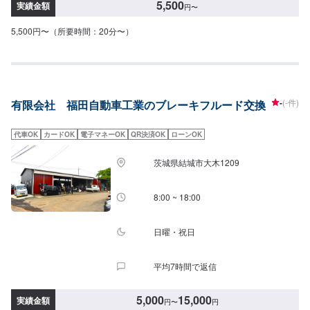
5,500
実績金額
円
〜
5,500円〜（所要時間：20分〜）
-
(-件)
有限会社 福田自動車工業のブレーキフルード交換
代車OK
カードOK
電子マネーOK
QR決済OK
ローンOK
茨城県結城市大木1209
8:00 ~ 18:00
日曜・祝日
平均7時間で返信
5,000
15,000
実績金額
円
〜
円