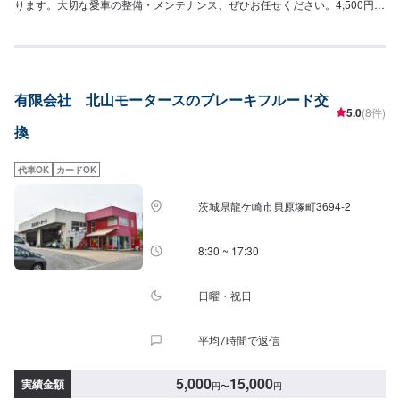
ります。大切な愛車の整備・メンテナンス、ぜひお任せください。4,500円~
比企郡滑川町で年間修理台数500台の実績があります！車の板金・車検・販
売のトータルサポート工場です。国産車全メーカーの修理に対応しておりま
すので「他のお店では断られてしまった…」という方はお気軽にご相談くだ
さい！各保険会社の指定修理工場にもなっているので保険修理のご相談もお
待ちしております。カーリースも行っておりますので気になる方はお声がけ
有限会社 北山モータースのブレーキフルード交
ください。
5.0
(8件)
換
代車OK
カードOK
茨城県龍ケ崎市貝原塚町3694-2
8:30 ~ 17:30
日曜・祝日
平均7時間で返信
5,000
15,000
実績金額
円
〜
円