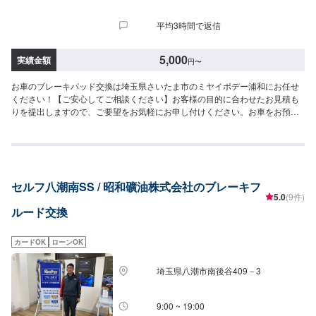
平均3時間で返信
5,000
実績金額
円
〜
お車のブレーキパッド交換は埼玉県さいたま市のミヤイボデー浦和にお任せ
ください！【ご安心してご相談ください】お客様の目的に合わせたお見積も
りを提出しますので、ご要望をお気軽にお申し付けください。お車をお預か
りして、独自の判断で作業をするようなことは一切ございません。お客様お
一人おひとりのカーライフに合わせた細かいお見積もりを作成いたします。
お車のことでご不明な点や、不安な点はしっかり伺い、丁寧に説明させてい
ただきますので、ご安心してご相談ください。【作業の流れ】【1】お問い合
わせ【2】車の確認・お見積もりの作成【3】車のお預かり【4】修理開始
セルフ八潮南SS / 昭和礦油株式会社のブレーキフ
【5】修理終了・お支払い【6】アフターサポート【代車について】作業中に
5.0
(9件)
お車が必要なお客様には、代車をお出しすることもできますので事前にご相
ルード交換
談ください。代車は、ご希望の車種がお選びいただけ、ほぼすべてにETC、
ナビが付いております。※代車の燃料代はお客様にご負担いただいておりま
す。【定休日・営業時間】定休日：不定休日曜日はお問い合わせください。
カードOK
ローンOK
営業時間：9:00~18:00
埼玉県八潮市南後谷409－3
9:00 ~ 19:00