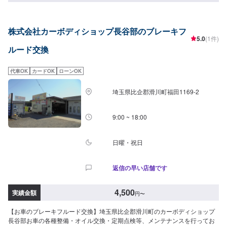
ーツについて】パーツの持ち込み・ご購入も可能です。ご希望のお客様は車
種情報と、持ち込み・ご購入希望の旨をオファー備考欄にご記載ください。
【代車について】作業中は代車の貸し出しが可能です。※燃料代はお客様負担
株式会社カーボディショップ長谷部のブレーキフ
となります【営業時間・定休日】営業時間:9:00〜20:00定休日
5.0
(1件)
ルード交換
代車OK
カードOK
ローンOK
埼玉県比企郡滑川町福田1169-2
9:00 ~ 18:00
日曜・祝日
返信の早い店舗です
4,500
実績金額
円
〜
【お車のブレーキフルード交換】埼玉県比企郡滑川町のカーボディショップ
長谷部お車の各種整備・オイル交換・定期点検等、メンテナンスを行ってお