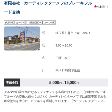
有限会社 カーディレクターメフのブレーキフル
4.8
(5件)
ード交換
代車OK
カードOK
QR決済OK
ローンOK
埼玉県川越市上寺山524-1
9:00 ~ 20:00
日曜・祝日
平均11時間で返信
5,000
15,000
実績金額
円
〜
円
クルマの日常で気になるメンテナンスも当店におまかせ。【お車のブレーキ
フルードの交換お任せください】カーディレクターメフでは創業事業である
鈑金塗装を中心に、ビジネスを展開しています。【カーディレクターメフの
特徴】✔️いかに深く、そして長くお客様と付き合っていけるかを大切に。✔️
自動車販売、車検・点検などお客様のトータルカーライフをサポート。【パ