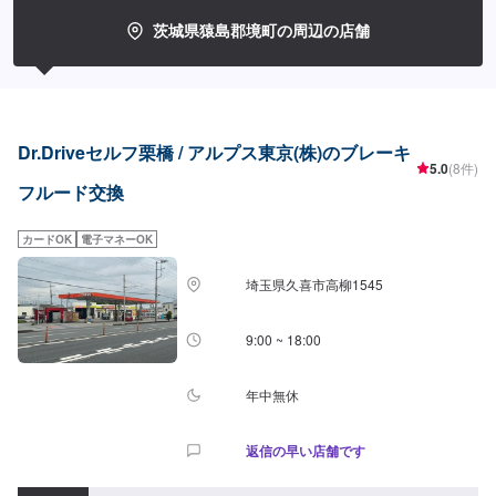
ぞ！【定休日・営業時間】定休日：第一日曜日、水曜日営業時間：
9:00~17:30【1】オファーにてお問い合わせ【2】お見積り【3】お見積りに
茨城県猿島郡境町の周辺の店舗
ご納得いただければ作業開始【4】仕上がり次第納車-----納期について-----納
期は通常2日～3日程度で納車となります。車種や条件などにより、納期は前
後する場合がございます。予めご了承ください。-----代車について-----無料の
代車をご用意しています。お車の作業中は代車をご利用ください。※代車の燃
料代はお客様にご負担いただいております。※内容などにより貸し出し出来か
ねる場合もございます。-----ご来店時の注意、受付方法-----入庫の際はお気を
Dr.Driveセルフ栗橋 / アルプス東京(株)のブレーキ
つけてお越しください。駐車スペースは事務所前のお客様駐車スペースに駐
5.0
(8件)
車してください。受付はスタッフへ「メンテモで予約しました」とお伝えく
フルード交換
ださい。ご案内いたします。
カードOK
電子マネーOK
埼玉県久喜市高柳1545
9:00 ~ 18:00
年中無休
返信の早い店舗です