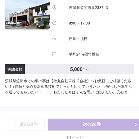
茨城県笠間市泉2387−3
9:00 ~ 17:00
日曜・祝日
平均24時間で返信
5,000
実績金額
円
〜
茨城県笠間市での車の事は【持丸自動車株式会社】へお気軽にご相談くださ
い！<信頼と安心を深める技術でしっかり応えていきたい！>安心した車生活
を送ってもらいたい・・・。わたしたちはそんな思いに応えたい。安心と
「快適な空間」を願うあなたのために、整備・修理をご提案していきます。
私たちの仕事は、お客様からいただいた「信頼」という目に見えない絆で繋
がっています。なぜならお客様には、仕事の内容のほとんどは見えないもの
だからです。だからこそひとつひとつ大切に愛情をかけていきたい！信頼を
深める技術でしっかり応えていきたい！そんな気持ちで仕事をしています。
前の
20
件
次の
20
件
ご相談もお気軽にどうぞ！【1】オファーにてお問い合わせ【2】お見積り
【3】お見積りにご納得いただければ作業開始【4】仕上がり次第納車-----納
期について-----納期は通常1日～2日程度で納車となります。(要相談)納期は前
1
/
1
ページ