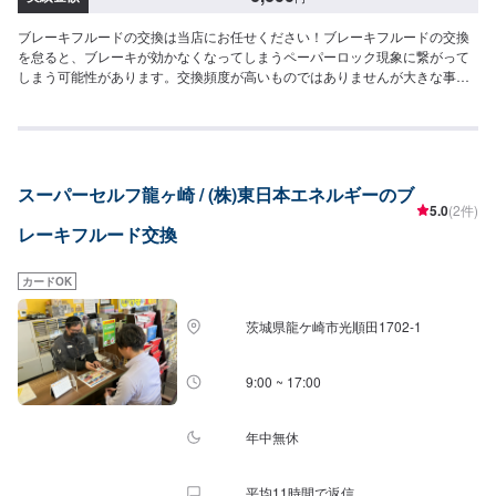
ブレーキフルードの交換は当店にお任せください！ブレーキフルードの交換
を怠ると、ブレーキが効かなくなってしまうペーパーロック現象に繋がって
しまう可能性があります。交換頻度が高いものではありませんが大きな事故
に繋がってしまう前に1度状態を確認しておきましょう。ご予約をお待ちして
おります！<費用について>1,300円/L工賃5,300円~
スーパーセルフ龍ヶ崎 / (株)東日本エネルギーのブ
5.0
(2件)
レーキフルード交換
カードOK
茨城県龍ケ崎市光順田1702-1
9:00 ~ 17:00
年中無休
平均11時間で返信