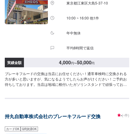
東京都江東区大島5-37-10
10:00 ~ 16:00 他1件
年中無休
平均8時間で返信
4,000
50,000
実績金額
円
〜
円
ブレーキフルードの交換は当店にお任せください！通常車検時に交換される
方が多いと思いますが、気になるようでしたらお声がけください！ご予約お
待ちしております。当店は地域に根付いたガソリンスタンドで頑張っており
ます！中古車の販売も行っております！「タイヤの空気圧が心配」こんなこ
とでもどうぞ当店をご利用ください！アプリDLでBOXティッシュ１箱プレゼ
ント中です！是非アプリDLして当店をお気に入りに入れてください。クーポ
ン発行してますのでお得に当店をご利用ください！
-
(-件)
持丸自動車株式会社のブレーキフルード交換
カードOK
QR決済OK