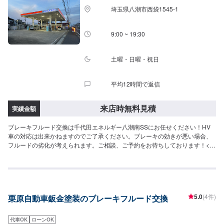
埼玉県八潮市西袋1545-1
9:00 ~ 19:30
土曜・日曜・祝日
平均12時間で返信
来店時無料見積
実績金額
ブレーキフルード交換は千代田エネルギー八潮南SSにお任せください！HV
車の対応は出来かねますのでご了承ください。ブレーキの効きが悪い場合、
フルードの劣化が考えられます。ご相談、ご予約をお待ちしております！<費
用について>ご来店後のお見積もりとなります。
5.0
(4件)
栗原自動車鈑金塗装のブレーキフルード交換
代車OK
ローンOK