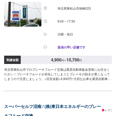
埼玉県東松山市柏崎223
9:00 ~ 17:30
日曜・祝日
返信の早い店舗です
4,900
15,700
実績金額
円
〜
円
埼玉県東松山市でのブレーキフルード交換は栗原自動車鈑金塗装にお任せく
ださい！ブレーキフルードが劣化してしまうとブレーキの効きが悪くなって
しまうので注意しましょう。<目安金額>4,900円~大切なお車を栗原自動車さ
んへお任せしてよかったと思ってもらえるよう「親切・丁寧・誠意」をモッ
トーに日々対応させていただいております。専門の鈑金・塗装では、高い技
術で満足な仕上がりを常にご提供できるよう研鑽努力し、安心運転のための
整備・修理、車をもっと楽しむためのレストアやカスタムなどのサービスも
ご提供しております。保険代理店業務にも力を入れ、お客様のカーライフを
スーパーセルフ沼南 / (株)東日本エネルギーのブレー
幅広く支えてまいります。オイル交換や車検、タイヤ交換などの基本的な車
-
(-件)
のメンテナンスも承っておりますのでお困りの際はお気軽にご相談くださ
キフルード交換
い！