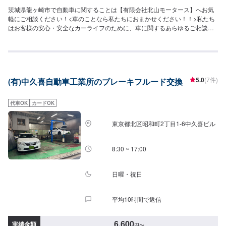
茨城県龍ヶ崎市で自動車に関することは【有限会社北山モータース】へお気
軽にご相談ください！<車のことなら私たちにおまかせください！！>私たち
はお客様の安心・安全なカーライフのために、車に関するあらゆるご相談に
お応えします。更にワンストップサービスを導入している為、様々なサービ
スをスムーズに提供することが可能です。お車の購入から日ごろのメンテナ
ンス、修理、保険相談まであらゆるご要望にお応えします。これからも信頼
されるカーアドバイザーであるよう、技術力とサービスの向上を目指してま
いります。【1】オファーにてお問い合わせ【2】お見積り【3】お見積りに
5.0
(7件)
(有)中久喜自動車工業所のブレーキフルード交換
ご納得いただければ作業開始【4】仕上がり次第納車-----納期について-----納
期は通常即日で納車となります。(要相談)納期は前後する場合がございます。
予めご了承ください。-----ご来店時の注意、受付方法-----入庫の際はお気をつ
代車OK
カードOK
けてお越しください。駐車スペースは事務所前の空いているスペースに駐車
してください。受付はスタッフへ「メンテモで予約しました」とお伝えくだ
東京都北区昭和町2丁目1-6中久喜ビル
さい。ご案内いたします。【定休日・営業時間】定休日：日曜日、祝日、第
二土曜日営業時間：8:30~17:30
8:30 ~ 17:00
日曜・祝日
平均10時間で返信
6,600
実績金額
円
〜