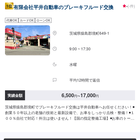
1位
-
(-件)
有限会社平井自動車のブレーキフルード交換
代車OK
カードOK
ローンOK
茨城県猿島郡境町649-1
9:00 ~ 17:30
水曜
平均12時間で返信
6,500
17,000
実績金額
円
〜
円
茨城県猿島郡境町でブレーキフルード交換は平井自動車へお任せください！◾
創業５０年以上の老舗の技術と最新設備で、お車をしっかり点検・整備！◾１
００％自社で対応！外注は使いません！【国の指定整備工場】◾お車のトータ
ルサポート！どんなことでもご相談下さい！★ハンドルを少し曲げないと車
がまっすぐ走らない…★タイヤの片減りが気になる…★他店で断られてしま
った…★保険を使えべきなのかわからない…などのご相談もお気軽にどう