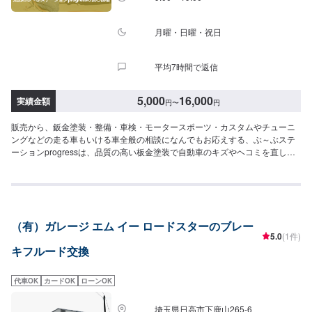
月曜・日曜・祝日
平均7時間で返信
5,000
16,000
実績金額
円
〜
円
販売から、鈑金塗装・整備・車検・モータースポーツ・カスタムやチューニ
ングなどの走る車もいける車全般の相談になんでもお応えする、ぶ～ぶステ
ーションprogressは、品質の高い板金塗装で自動車のキズやヘコミを直しま
す。プロフェッショナルな技術と知識を持ったスタッフが、お客様の安全を
守るため、定期点検を実施しております。車検のお見積りは無料で行います
ので、お気軽にお問い合わせください。ブレーキパッドの交換や車内のクリ
ーニングまで、幅広いサービスを手掛けております。太田の地域密着で、ア
フターフォローにも素早く対応します。お客様に喜んでいただける的確なア
（有）ガレージ エム イー ロードスターのブレー
ドバイスを心掛けております。--------------------------------------------------【1】オ
5.0
(1件)
ファーにてお問い合わせ【2】お見積り【3】お見積りにご納得いただければ
キフルード交換
作業開始【4】仕上がり次第納車-----納期について-----納期は通常1時間程度で
納車となります。納期は前後する場合がございます。予め、ご了承くださ
い。-----代車について-----無料の代車をご用意しています。お車の作業中は代
代車OK
カードOK
ローンOK
車をご利用ください。※代車の燃料代はお客様にご負担いただいておりま
す。-----ご来店時の注意、受付方法-----当工場は太田桐生インターチェンジか
埼玉県日高市下鹿山265-6