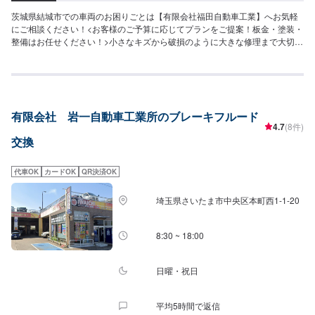
茨城県結城市での車両のお困りごとは【有限会社福田自動車工業】へお気軽
にご相談ください！<お客様のご予算に応じてプランをご提案！板金・塗装・
整備はお任せください！>小さなキズから破損のように大きな修理まで大切な
お車の鈑金は福田自動車にお任せ下さい。福田自動車では、キズや破損状況
に合わせて最適な修理方法をご提案します。お客様のご要望・ご予算をお聞
きし、最適な施工方法をご提案しますので、お気軽にお問い合わせ下さい。
【1】オファーにてお問い合わせ【2】お見積り【3】お見積りにご納得いた
だければ作業開始【4】仕上がり次第納車-----納期について-----納期は通常2日
有限会社 岩一自動車工業所のブレーキフルード
～3日程度で納車となります。(要相談)納期は前後する場合がございます。予
4.7
(8件)
めご了承ください。-----代車について-----代車をご用意しています。お車の作
交換
業中は代車をご利用ください。※代車の燃料代はお客様にご負担いただいてお
ります。-----ご来店時の注意、受付方法-----入庫の際はお気をつけてお越しく
ださい。駐車スペースは事務所前の空いているスペースに駐車してくださ
代車OK
カードOK
QR決済OK
い。受付はスタッフへ「メンテモで予約しました」とお伝えください。ご案
内いたします。【定休日・営業時間】定休日：日曜、祝日営業時間：
埼玉県さいたま市中央区本町西1-1-20
8:00~18:00
8:30 ~ 18:00
日曜・祝日
平均5時間で返信