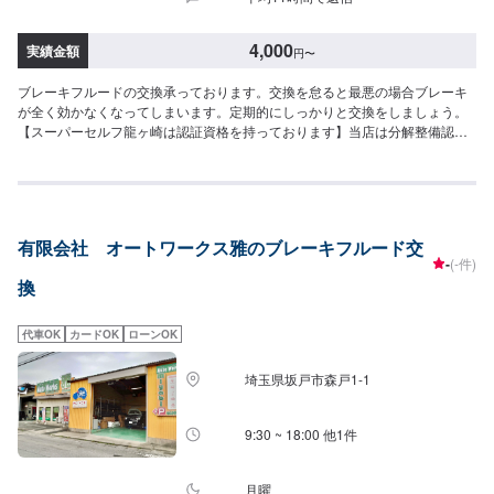
4,000
実績金額
円
〜
ブレーキフルードの交換承っております。交換を怠ると最悪の場合ブレーキ
が全く効かなくなってしまいます。定期的にしっかりと交換をしましょう。
【スーパーセルフ龍ヶ崎は認証資格を持っております】当店は分解整備認証
を取得しております。お車のブレーキやエンジントラブルの際もお任せくだ
さい。ご来店お待ちしております。
有限会社 オートワークス雅のブレーキフルード交
-
(-件)
換
代車OK
カードOK
ローンOK
埼玉県坂戸市森戸1-1
9:30 ~ 18:00 他1件
月曜