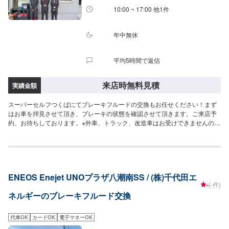
10:00 ~ 17:00 他1件
年中無休
平均5時間で返信
来店時無料見積
実績金額
スーパーセルフつくばにてブレーキフルードの交換もお任せください！まず
はお車を拝見させて頂き、ブレーキの状態を確認させて頂きます。ご来店予
約、お待ちしております。※外車、トラック、改造車はお受けできませんので
ご了承ください。
ENEOS Enejet UNOプラザ八潮南SS / (株)千代田エ
-
(-件)
ネルギーのブレーキフルード交換
代車OK
カードOK
電子マネーOK