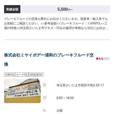
5,500
実績金額
円
〜
ブレーキフルードの交換も弊社にお任せくださいませ。国産車・輸入車でも
お気軽にご相談ください。<<参考金額>>ブレーキフルード：1,000円/L<<工
場の特徴>>埼玉県さいたま市でキズ・凹みの修理や車検なら当社にお任せお
任せください。パーツの持ち込みも大歓迎でございます！軽自動車からトラ
ックまで、幅広い車種に対応しております。お見積もりだけでも大歓迎です
ので、まずはメンテモからご予約くださいませ！<<整備士が多数在籍で安心
の工場>>2級整備士、車体整備士が多数在籍しております。お車の修理・整
備の際も安心してご依頼くださいませ。<<無料の代車のご用意ございます>>
株式会社ミヤイボデー浦和のブレーキフルード交
トヨタアクア、ダイハツミライースなどの代車をご用意しております。整備
4.5
(2件)
中に車が必要な場合にもご安心ください。
換
代車OK
カードOK
QR決済OK
埼玉県さいたま市桜区中島2-22-17
9:00 ~ 18:00
日曜