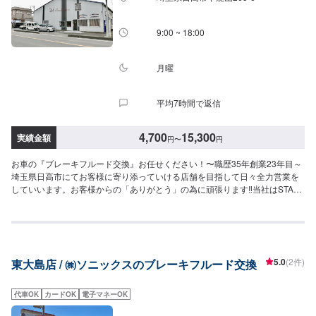
ら５分入庫の際はお気をつけてお越しください。駐車スペースは工場前の空
いているスペースに駐車してください。受付はスタッフへ「メンテモで予約
しました」とお伝えください。ご案内いたします。【定休日・営業時間】定
9:00 ~ 18:00
休日：日曜日営業時間：9:00~19:00
月曜
平均7時間で返信
4,700
15,300
実績金額
円
〜
円
お車の『ブレーキフルード交換』お任せください！〜職歴35年創業23年目～
埼玉県日高市にてお客様に寄り添っていける店舗を目指して日々全力営業を
していいます。お客様からの「ありがとう」の為に頑張ります‼当社はSTAFF
一同、お客様の大切なお車のカーコンサルタントとしてお客様にとって一番
良い方法をご提案・ご説明させて頂きます。部品の持ち込みも可能です。ご
希望のお客様は車種情報・車検証・パーツの詳細をオファー送信時にお送り
ください。【1】オファーにてお問い合わせ【2】ご入庫・お見積り【3】お
見積りにご納得いただければ作業開始【4】仕上がり次第納車<代車について
5.0
(2件)
東大島店 / ㈱ソニックスのブレーキフルード交換
>自費修理、整備に限り代車の貸し出しを無料で行っております。有償でのレ
ンタル貸出も行っております。お気軽にご相談下さい。※代車の燃料代はお客
様にご負担いただいております。<定休日・営業時間>定休日：月曜日営業時
代車OK
カードOK
電子マネーOK
間：9:00~18:00