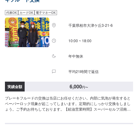
代車OK
カードOK
電子マネーOK
千葉県柏市大津ケ丘3-21-6
10:00 ~ 18:00
年中無休
平均21時間で返信
6,000
実績金額
円
〜
ブレーキフルードの交換は当店にお任せください。内部に気泡が発生すると
ペーパーロック現象が起こってしまいます。定期的にしっかり交換をしまし
ょう。ご予約お待ちしております。【給油営業時間】スーパーセルフ沼南は
6:00-24:00にて給油可能でございます。