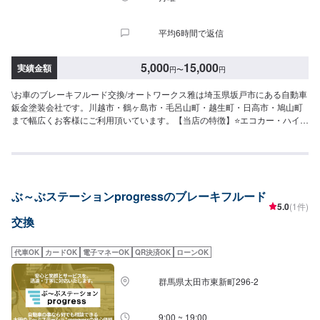
平均6時間で返信
5,000
15,000
実績金額
円
〜
円
\お車のブレーキフルード交換/オートワークス雅は埼玉県坂戸市にある自動車
鈑金塗装会社です。川越市・鶴ヶ島市・毛呂山町・越生町・日高市・鳩山町
まで幅広くお客様にご利用頂いています。【当店の特徴】⭐️エコカー・ハイブ
リットの対応店⭐️国の認可を受けた認証工場⭐️軽自動車から輸入車まで、どん
なお車でも対応します！【代車について】🚙代車の無料貸し出しを行なって
おります。ご希望の方はお気軽にお問合せください。※燃料代はお客様負担と
なります。【注意点】⚠️パーツ持ち込み対応可能です。持ち込みご希望の方
はオファーにて、パーツの詳細や型番、お車の情報を必ずご入力ください。
ぶ～ぶステーションprogressのブレーキフルード
【営業時間・定休日】⏰営業時間：9時30分〜18時🗓定休日：月曜・祝日
5.0
(1件)
交換
代車OK
カードOK
電子マネーOK
QR決済OK
ローンOK
群馬県太田市東新町296-2
9:00 ~ 19:00