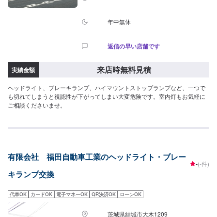
年中無休
返信の早い店舗です
来店時無料見積
実績金額
ヘッドライト、ブレーキランプ、ハイマウントストップランプなど、一つで
も切れてしまうと視認性が下がってしまい大変危険です。室内灯もお気軽に
ご相談くださいませ。
有限会社 福田自動車工業のヘッドライト・ブレー
-
(-件)
キランプ交換
代車OK
カードOK
電子マネーOK
QR決済OK
ローンOK
茨城県結城市大木1209