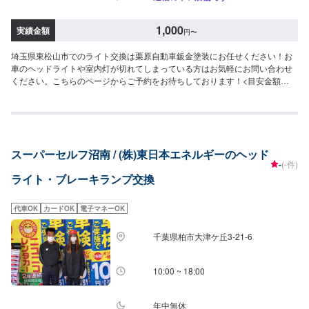
1,000
実績金額
円
〜
埼玉県東松山市でのライト交換は栗原自動車鈑金塗装にお任せください！お
車のヘッドライトや室内灯が切れてしまっている方はお気軽にお問い合わせ
ください。こちらのページからご予約をお待ちしております！<目安金額
>1,000円~大切なお車を栗原自動車さんへお任せしてよかったと思ってもら
えるよう「親切・丁寧・誠意」をモットーに日々対応させていただいており
ます。専門の鈑金・塗装では、高い技術で満足な仕上がりを常にご提供でき
るよう研鑽努力し、安心運転のための整備・修理、車をもっと楽しむための
レストアやカスタムなどのサービスもご提供しております。保険代理店業務
スーパーセルフ沼南 / (株)東日本エネルギーのヘッド
にも力を入れ、お客様のカーライフを幅広く支えてまいります。オイル交換
-
(-件)
や車検、タイヤ交換などの基本的な車のメンテナンスも承っておりますので
ライト・ブレーキランプ交換
お困りの際はお気軽にご相談ください！
代車OK
カードOK
電子マネーOK
千葉県柏市大津ケ丘3-21-6
10:00 ~ 18:00
年中無休