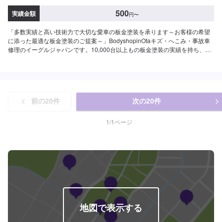
500
実績金額
円
〜
「多数実績と高い技術力で大切な愛車の板金塗装を承ります～お客様の希望
に添った最適な板金塗装のご提案～」BodyshopinOtaキズ・へこみ・事故車
修理のイーグルジャパンです。10,000台以上もの板金塗装の実績を持ち、太
田市や太田市周辺の多くのお客様のお車の修理を行い、多くのお客様から感
謝とお喜びの声を頂いております。ご依頼を受けたお車は、1台1台それぞれ
にお客様の大切な思い出を乗せた日常を彩る大切な相棒であり、熟練の職人
が一つひとつの工程を丁寧に愛情をもって作業を行っております。お客様の
｢なるべく費用を抑えて修理をしたい｣というご要望に対しても、最大限尊重
前の
20
件
次の
20
件
した上で、長年培った技術力を駆使して最適な方法のご提案をさせていただ
きます。スバル車に関しましては他社様でお断りされる様な内容でも承って
います。ぜひ、お問い合わせください！--------------------------------------------------
1
/
1
ページ
【1】オファーにてお問い合わせ【2】お見積り【3】お見積りにご納得いた
だければ作業開始【4】仕上がり次第納車----納期について-----納期は通常即日
で納車となります。作業内容により納期が前後する場合がございます。予
め、ご了承ください。-----パーツ持ち込みについて-----パーツの持ち込み可能
です。オファーにて詳細をお願い致します。-----代車について-----無料の代車
をご用意しています。お車の作業中は代車をご利用ください。※代車の燃料代
はお客様にご負担いただいております。-----ご来店時の注意、受付方法-----当
工場は竹のくら様を過ぎ左手にMMM様の看板がある所を右折していただけれ
ば工場があります。旗竿地の為、分かりにくい場合がございます。ご不明な
地図で表示する
場合はお電話いただければと思います。入庫の際はお気をつけてお越しくだ
さい。駐車スペースは事務所前の空いているスペースに駐車してください。