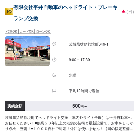
有限会社平井自動車のヘッドライト・ブレーキ
1位
-
(-件)
ランプ交換
代車OK
カードOK
ローンOK
茨城県猿島郡境町649-1
9:00 ~ 17:30
水曜
平均12時間で返信
500
実績金額
円
〜
茨城県猿島郡境町でヘッドライト交換（車内外ライト全般）は平井自動車へ
お任せください！◾創業５０年以上の老舗の技術と最新設備で、お車をしっか
り点検・整備！◾１００％自社で対応！外注は使いません！【国の指定整備工
場】◾お車のトータルサポート！どんなことでもご相談下さい！★ハンドルを