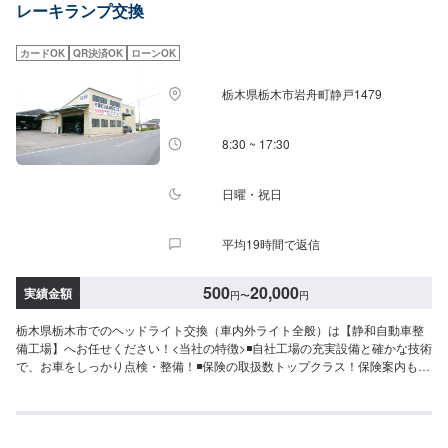
レーキランプ交換
望の方はお気軽にお申し付けください。※燃料代はお客さま負担となります。
\営業時間・定休日/営業時間：8:45～18:00定休日：日曜日
カードOK
QR決済OK
ローンOK
栃木県栃木市岩舟町静戸1479
8:30 ~ 17:30
日曜・祝日
平均19時間で返信
500
20,000
実績金額
円
〜
円
栃木県栃木市でのヘッドライト交換（車内外ライト全般）は【静和自動車整
備工場】へお任せください！<当社の特徴>◾自社工場の充実設備と確かな技術
で、お車をしっかり点検・整備！◾保険の取扱数トップクラス！保険案内もお
任せください！◾車の購入から日々のメンテナンス、修理に至るまでトータル
サポート！<お客様のご予算やご希望の時間に応じてプランをご提案！>★お
安く済ませたい…★お時間があまり取れない…などのご相談もお気軽にどう
ぞ！【1】オファーにてお問い合わせ【2】お見積り【3】お見積りにご納得