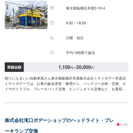
日・祝・第一月曜
東京都板橋区舟渡3-19-4
9:00 ~ 18:00
日曜・祝日
平均13時間で返信
1,100
20,000
実績金額
円
〜
円
頼りになるいい自動車屋さん東京都板橋区舟渡株式会社ミヤイボデー舟渡店
ミヤイボデーでは、お車の鈑金塗装・修理から、バッテリー点検・交換、タ
イヤのトラブル、ブレーキパッド交換、エンジンオイル交換など、お客様の
お車に関わる様々なご相談に対応可能です。ヘッドライト、ブレーキラン
プ、気が付いたらなんか暗い…そんな経験はありませんか？充分な明るさの
ない中での走行は大変危険です！ライト、ランプ交換お任せください！<パー
ツ持ち込みについて>部品の持ち込み可能です！ネットなどで購入した部品の
持ち込みをご希望の方はオファーにて部品詳細と車種情報をお送りくださ
株式会社滝口ボデーショップのヘッドライト・ブレ
い。<代車について>作業中は代車の貸し出しが可能です。ご希望の方はお気
-
(-件)
軽にお問い合わせください。※燃料代はお客様負担となります。<営業時間・
ーキランプ交換
定休日>営業時間：9:00〜18:00定休日：日曜・祝日