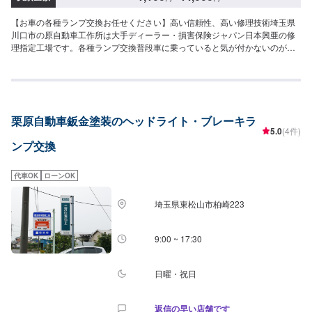
【お車の各種ランプ交換お任せください】高い信頼性、高い修理技術埼玉県
川口市の原自動車工作所は大手ディーラー・損害保険ジャパン日本興亜の修
理指定工場です。各種ランプ交換普段車に乗っていると気が付かないのが球
切れですね。もし球切れに気が付いたらご連絡ください。ヘッドランプ・テ
ールライト・ウインカー・ルームランプ・ナンバープレートランプなど、各
種承ります。※料金など詳しくはお問合せください。【45年の実績】●1969年
創業！●40年の経験で積み上げたノウハウ●さまざまな鈑金・修理に対応可能
【お客様を第一に考えたサービスでおもてなし！】●お見積り、代車、相談は
栗原自動車鈑金塗装のヘッドライト・ブレーキラ
無料！●修理内容とお見積りの確認後、ご依頼を受けてから作業開始●無料代
5.0
(4件)
車（無保険時）を24台ご用意●ご納車前にしっかりと洗車・あんしん点検を
ンプ交換
行います【パーツ持ち込み可能】持ち込みパーツの対応もいたします。※パー
ツの不備などにより、取り付けができなかった場合でも、動作確認などで発
生した工賃をご請求させていただきますので、あらかじめご了承ください。
代車OK
ローンOK
【代車について】無料代車（無保険時）を24台ご用意しております。燃料代
はお客さま負担となりますので、ご了承ください。【営業時間・定休日】営
埼玉県東松山市柏崎223
業時間：8:30〜17:30定休日：日・祝・第一、第三月曜日
9:00 ~ 17:30
日曜・祝日
返信の早い店舗です