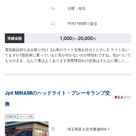
日曜・祝日
平均11時間で返信
1,000
20,000
実績金額
円
〜
円
電気製品持ち込み取り付け【お車のライト交換お任せください】ライト点い
てますか?普段車に乗っていると気が付かないのが球切れですね。気がついて
もそのまま、なんて事はよくあります実際球切れの交換はそんなに難しくあ
りませんのでお時間もかかりませんし、お待ちいただいてる間にすぐ終わり
ます。【パーツについて】パーツの持ち込み・ご購入も可能です。ご希望の
お客様は車種情報と、持ち込み・ご購入希望の旨をオファー備考欄にご記載
ください。【代車について】作業中は代車の貸し出しが可能です。※燃料代は
お客様負担となります【営業時間・定休日】営業時間:9:00〜20:00定休日
Jpit MINAMIのヘッドライト・ブレーキランプ交
5.0
(8件)
換
代車OK
ローンOK
埼玉県富士見市勝瀬909‐1