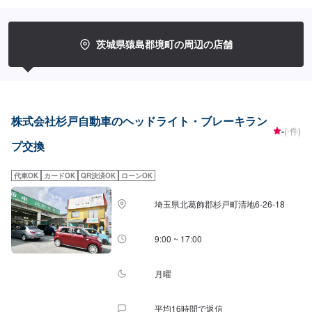
少し曲げないと車がまっすぐ走らない…★タイヤの片減りが気になる…★他
店で断られてしまった…★保険を使えべきなのかわからない…などのご相談
もお気軽にどうぞ！【定休日・営業時間】定休日：第一日曜日、水曜日営業
時間：9:00~17:30【1】オファーにてお問い合わせ【2】お見積り【3】お見
茨城県猿島郡境町の周辺の店舗
積りにご納得いただければ作業開始【4】仕上がり次第納車-----納期について-
----納期は通常1日～2日程度で納車となります。車種や条件などにより、納期
は前後する場合がございます。予めご了承ください。-----代車について-----無
料の代車をご用意しています。お車の作業中は代車をご利用ください。※代車
の燃料代はお客様にご負担いただいております。※内容などにより貸し出し出
来かねる場合もございます。-----ご来店時の注意、受付方法-----入庫の際はお
株式会社杉戸自動車のヘッドライト・ブレーキラン
気をつけてお越しください。駐車スペースは事務所前のお客様駐車スペース
-
(-件)
に駐車してください。受付はスタッフへ「メンテモで予約しました」とお伝
プ交換
えください。ご案内いたします。
代車OK
カードOK
QR決済OK
ローンOK
埼玉県北葛飾郡杉戸町清地6-26-18
9:00 ~ 17:00
月曜
平均16時間で返信