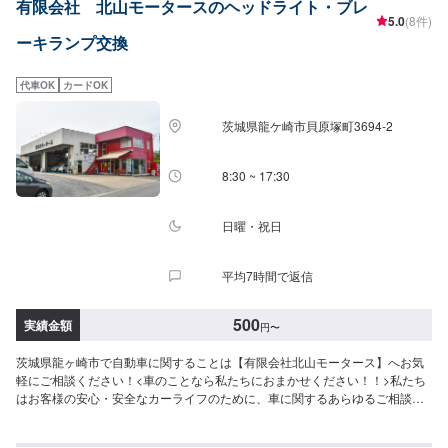
有限会社 北山モータースのヘッドライト・ブレ
質への絶対の自信。とにかく安心してお任せください。<ご希望と条件に応じ
5.0
(8件)
たパーソナルメニューを提案！>「技術的なクオリティの提供はもちろん、お
ーキランプ交換
客様目線での最善のメニューと車輌価値をできる限り下げない処理をいかに
提案できるか。」それが「サービス業」としてのプライド。お客様それぞれ
のニーズや条件に確実に応えることにこだわります。【1】オファーにてお問
代車OK
カードOK
い合わせ【2】お見積り【3】お見積りにご納得いただければ作業開始【4】
仕上がり次第納車-----納期について-----納期は通常1日～2日程度で納車となり
茨城県龍ケ崎市貝原塚町3694-2
ます。(要相談)納期は前後する場合がございます。予めご了承ください。-----
ご来店時の注意、受付方法-----入庫の際はお気をつけてお越しください。駐車
スペースは事務所前の空いているスペースに駐車してください。受付はスタ
8:30 ~ 17:30
ッフへ「メンテモで予約しました」とお伝えください。ご案内いたします。
【定休日・営業時間】定休日：日曜日祝日第二土曜日営業時間：8:30~17:30
日曜・祝日
平均7時間で返信
500
実績金額
円
〜
茨城県龍ヶ崎市で自動車に関することは【有限会社北山モータース】へお気
軽にご相談ください！<車のことなら私たちにおまかせください！！>私たち
はお客様の安心・安全なカーライフのために、車に関するあらゆるご相談に
お応えします。更にワンストップサービスを導入している為、様々なサービ
スをスムーズに提供することが可能です。お車の購入から日ごろのメンテナ