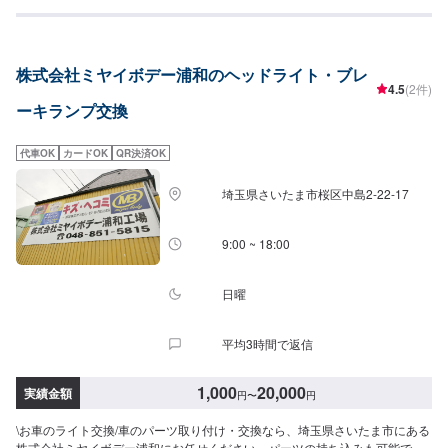
両の灯火類の整備中にも、お車が必要な場合にもご安心ください。
株式会社ミヤイボデー浦和のヘッドライト・ブレ
4.5
(2件)
ーキランプ交換
代車OK
カードOK
QR決済OK
埼玉県さいたま市桜区中島2-22-17
9:00 ~ 18:00
日曜
平均3時間で返信
1,000
20,000
実績金額
円
〜
円
\お車のライト交換/車のパーツ取り付け・交換なら、埼玉県さいたま市にある
株式会社ミヤイボデー浦和にお任せください。パーツの持ち込みも可能で