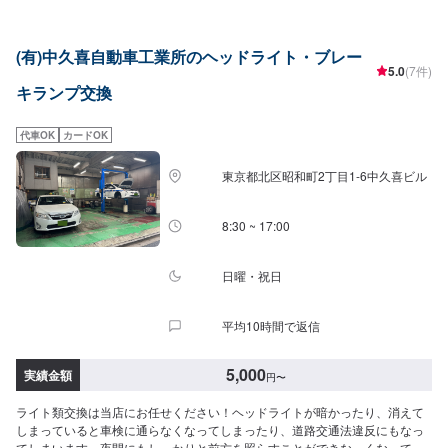
ンス、修理、保険相談まであらゆるご要望にお応えします。これからも信頼
されるカーアドバイザーであるよう、技術力とサービスの向上を目指してま
いります。【1】オファーにてお問い合わせ【2】お見積り【3】お見積りに
(有)中久喜自動車工業所のヘッドライト・ブレー
ご納得いただければ作業開始【4】仕上がり次第納車-----納期について-----納
5.0
(7件)
期は通常1日～2日程度で納車となります。(要相談)納期は前後する場合がご
キランプ交換
ざいます。予めご了承ください。-----ご来店時の注意、受付方法-----入庫の際
はお気をつけてお越しください。駐車スペースは事務所前の空いているスペ
ースに駐車してください。受付はスタッフへ「メンテモで予約しました」と
代車OK
カードOK
お伝えください。ご案内いたします。【定休日・営業時間】定休日：日曜
日、祝日、第二土曜日営業時間：8:30~17:30
東京都北区昭和町2丁目1-6中久喜ビル
8:30 ~ 17:00
日曜・祝日
平均10時間で返信
5,000
実績金額
円
〜
ライト類交換は当店にお任せください！ヘッドライトが暗かったり、消えて
しまっていると車検に通らなくなってしまったり、道路交通法違反にもなっ
てしまいます。夜間にもしっかりと前方を照らすことができなっくなってし