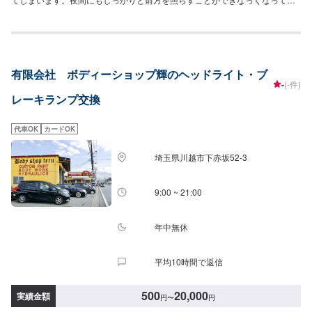
まい、事故に繋がってしまう可能性が非常に高いです。ご予約をお待ちして
おります！<費用について>ヘッドライトユニット交換13,500円/1箇所ヘッド
ライトバルブ交換5,000円/1箇所
有限会社 ボディーショップ輝のヘッドライト・ブ
-
(-件)
レーキランプ交換
代車OK
カードOK
埼玉県川越市下赤坂52‐3
9:00 ~ 21:00
年中無休
平均10時間で返信
500
20,000
実績金額
円
〜
円