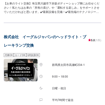
【お車のライト交換】埼玉県川越市下赤坂ボディーショップ輝にお任せくだ
さい！私たちはお車の「所有の喜び」や「運転する楽しみ」をサポートさせ
ていただければと思います。✔️最新設備を完備！✔️最先端のテクノロジー搭
載のお車も対応可能ですセンサー搭載の車に乗られているオーナー様、当店
では法律改正前でもお客さまの安全を考えて、適切なご提案をさせていただ
いております。【1】オファーにてお問い合わせ【2】お見積り【3】お見積
りにご納得いただければ作業開始【4】仕上がり次第納車<パーツ持ち込み
OK>パーツの持ち込み・販売が可能です。持ち込みをご希望の方はオファー
株式会社 イーグルジャパンのヘッドライト・ブ
にて、車種情報と持ち込みパーツの詳細をお送りください。店頭でのパーツ
5.0
(1件)
のご購入をご希望の方も車種情報と購入希望の旨をオファー備考欄に誤入力
レーキランプ交換
ください。<代車について>代車をご用意しています。お車の作業中は代車を
ご利用ください。※代車の燃料代はお客様にご負担いただいております。<定
休日・営業時間>定休日：年中無休（大型連休のみ休み）営業時間：
代車OK
カードOK
QR決済OK
9:00~21:00<輸入車のご注意>修理作業時に部品が必要な場合、一般的に国内
に流通している部品以外は本国取り寄せとなるため、作業完了までにお時間
群馬県太田市高瀬町234-1
をいただく場合がございます。また車の性質上、追加部品・作業が必要とな
るケースがあり、その場合は都度ご連絡をさせていただきます。
9:00 ~ 18:00
日曜・祝日
平均7時間で返信