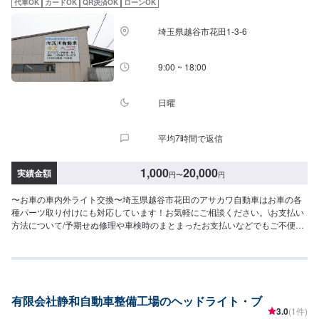
代車OK
カードOK
QR決済OK
ローンOK
い。受付はスタッフへ「メンテモで予約しました」とお伝えください。ご案
内いたします。【定休日・営業時間】定休日：日曜、祝日営業時間：
埼玉県越谷市花田1-3-6
8:00~18:00
9:00 ~ 18:00
日曜
平均7時間で返信
1,000
20,000
実績金額
円
〜
円
〜お車の車内外ライト交換〜埼玉県越谷市花田のアサカワ自動車はお車の各
種パーツ取り付けにも対応しています！お気軽にご相談ください。\お支払い
方法について/予期せぬ修理や車検時のまとまったお支払いなどでもご不便の
ないよう、お客様のご都合に合わせた様々な形のお支払いを承っておりま
す。現金、銀行振込はもちろん、各種クレジットカードなどにも対応してお
ります。ご不明点はどうぞご遠慮なくお尋ねください。\パーツ持ち込みにつ
いて/パーツのお持ち込みは可能です！ご希望の方はオファーをお送りいただ
く際に、パーツの詳細とお車の車検証、または車種情報をお送りください。
有限会社静和自動車整備工場のヘッドライト・ブ
場合によっては対応できかねることもございますので、あらかじめご了承く
3.0
(1件)
ださい。\代車について/作業中は代車をお出しすることも可能ですので、ご希