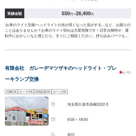
550
26,400
実績金額
円
〜
円
\お車のライト交換/ヘッドライトの光が弱くなった気がする…など、お困りの
ことはありませんか？お車のライト切れは大変危険です！日常点検時や、運
転中におかしいなと感じたら、すぐにご相談ください。持ち込みパーツも対
応可能です！持ち込みの場合はオファーにて、部品の詳細や車種情報をお送
りください。<料金目安>【ヘッドランプバルブ】●国産車：2,750円〜HID使
用の場合は16,500円前後●その他外車：3,850円〜5,390円HID使用の場合は
22,000円〜26,400円前後【その他バルブ各1本単位】スモールバルブ・ウイ
ンカー・バックランプ・ナンバー・コーナーランプ・ハイマウントなど●国産
有限会社 ガレーヂマツザキのヘッドライト・ブレ
車：550円〜●その他外車：1,100円〜1,540円程度<パーツ持ち込み可能>パー
-
(-件)
ツ持ち込みも可能です。持ち込みの場合はオファーにて、部品の詳細や車種
ーキランプ交換
情報をお送りください。部品のご購入のご案内も可能ですので、ご希望の方
はその旨をオファー詳細にてお伝えください。他店購入車の対応も、輸入車
の対応も、クルマの購入もいろいろ、説明力も対応力も！1969年に創業して
代車OK
カードOK
QR決済OK
ローンOK
以来、50年以上この地でお店を営業させていただいております。チェーン店
への加盟、地元の皆様の支えでここまで1歩ずつ成長をさせて頂きました。こ
埼玉県久喜市高柳2202-5
れからもお客様に笑顔を届けられるよう、新しいお店のオープンも進んでお
ります。
9:00 ~ 18:00
祝日