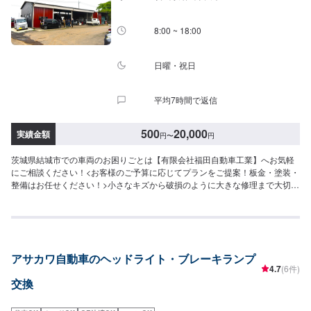
8:00 ~ 18:00
日曜・祝日
平均7時間で返信
500
20,000
実績金額
円
〜
円
茨城県結城市での車両のお困りごとは【有限会社福田自動車工業】へお気軽
にご相談ください！<お客様のご予算に応じてプランをご提案！板金・塗装・
整備はお任せください！>小さなキズから破損のように大きな修理まで大切な
お車の鈑金は福田自動車にお任せ下さい。福田自動車では、キズや破損状況
に合わせて最適な修理方法をご提案します。お客様のご要望・ご予算をお聞
きし、最適な施工方法をご提案しますので、お気軽にお問い合わせ下さい。
【1】オファーにてお問い合わせ【2】お見積り【3】お見積りにご納得いた
だければ作業開始【4】仕上がり次第納車-----納期について-----納期は通常1日
アサカワ自動車のヘッドライト・ブレーキランプ
～2日程度で納車となります。(要相談)納期は前後する場合がございます。予
4.7
(6件)
めご了承ください。-----代車について-----代車をご用意しています。お車の作
交換
業中は代車をご利用ください。※代車の燃料代はお客様にご負担いただいてお
ります。-----ご来店時の注意、受付方法-----入庫の際はお気をつけてお越しく
ださい。駐車スペースは事務所前の空いているスペースに駐車してくださ