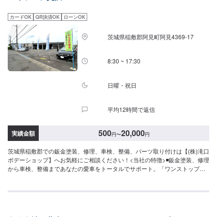
カードOK
QR決済OK
ローンOK
茨城県稲敷郡阿見町阿見4369-17
8:30 ~ 17:30
日曜・祝日
平均12時間で返信
500
20,000
実績金額
円
〜
円
茨城県稲敷郡での鈑金塗装、修理、車検、整備、パーツ取り付けは【(株)滝口
ボデーショップ】へお気軽にご相談ください！<当社の特徴>◾鈑金塗装、修理
から車検、整備まであなたの愛車をトータルでサポート。「ワンストップ」
対応が『滝口ボデーショップ』の最大の強み。幅広いサービスメニューで、
どんな内容のご相談もトータルで承ります。車種を問わず、お車の事ならな
んでもお問い合わせください。◾プロの熟練の技が納得の仕上がりをお約束。
鈑金塗装のプロフェッショナルたちが、その持てる力の最大限を、お客様の
愛車に注ぎます。ディーラーと比べても遜色ない技術力から生まれる修理品