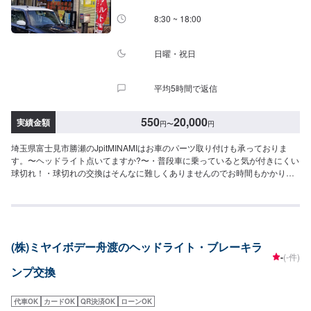
8:30 ~ 18:00
日曜・祝日
平均5時間で返信
550
20,000
実績金額
円
〜
円
埼玉県富士見市勝瀬のJpitMINAMIはお車のパーツ取り付けも承っておりま
す。〜ヘッドライト点いてますか?〜・普段車に乗っていると気が付きにくい
球切れ！・球切れの交換はそんなに難しくありませんのでお時間もかかりま
せん！・オークションやディスカウントショップで安く手に入れたけど、自
分では取り付けができない…そのような場合の取り付けも承ります。『パー
ツ持ち込みOK！⭕️』世の中に溢れるナイスなパーツあんなパーツにこんなパ
ーツ。どれもいいけど自分では付けられない。そんな悩みはありませんか？
欲しくて買ったけどうまく付けられない、そんなご経験はありませんか？ジ
(株)ミヤイボデー舟渡のヘッドライト・ブレーキラ
ェイピットミナミでは、ネットでご購入いただいたパーツを取り付けること
-
(-件)
が可能です。クルマ好きの皆さんのピットワーカーにおまかせください【1】
ンプ交換
オファーにてお問い合わせ【2】お見積り【3】お見積りにご納得いただけれ
ば作業開始【4】仕上がり次第納車『代車について』代車をご用意していま
す。お車の作業中は代車をご利用ください。※代車の燃料代はお客様にご負担
代車OK
カードOK
QR決済OK
ローンOK
いただいております。『営業時間・定休日』営業時間：8:30〜18:00定休日：