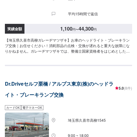
平均15時間で返信
1,100
44,300
実績金額
円
〜
円
【埼玉県久喜市高柳ガレーヂマツザキ】お車のヘッドライト・ブレーキラン
プ交換｜お任せください！消耗部品の点検・交換が遅れると重大な故障にな
りかねません。ガレーヂマツザキでは、整備士国家資格者をはじめとした専
門スタッフが愛車の隅々まできちんとチェック！簡単なチェック、気になる
箇所の点検からエンジン着脱を要する整備まで承っております。また安全に
作業を行う為、労働安全衛生法に定められている教育を受けた整備士が整備
を行っております。お車の事でお困りでしたら、まずはガレーヂマツザキま
でお気軽にお問い合わせください！【1】オファーにてお問い合わせ【2】お
Dr.Driveセルフ栗橋 / アルプス東京(株)のヘッドラ
見積り【3】お持ち込み・引き取り【4】正式なお見積り【5】作業開始【6】
5.0
(8件)
納車時のお支払い<代車について>ガレーヂマツザキでは、鈑金・塗装・修理
イト・ブレーキランプ交換
等で愛車をお預かりしている間、代車をお貸し致します。台数も豊富な20台
ご用意しております。事前に予約が必要となる場合もございますので、まず
はお気軽にご相談ください。※代車の燃料代はお客様にご負担いただいており
カードOK
電子マネーOK
ます。<定休日・営業時間>定休日：なし営業時間：9:00~18:00クレジット・
QR決済などをご希望の方は事前にお申し付けください。
埼玉県久喜市高柳1545
9:00 ~ 18:00