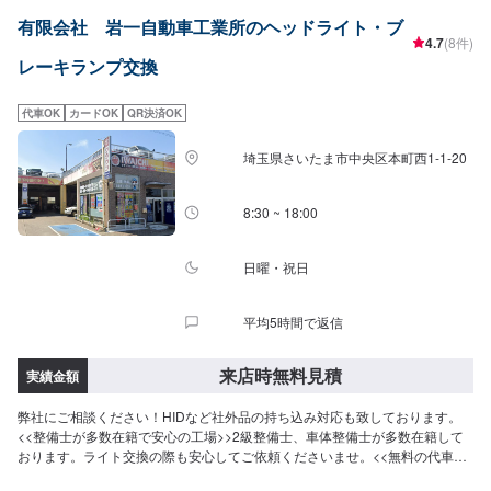
いただければ作業開始【4】仕上がり次第納車-----納期について-----納期は通
有限会社 岩一自動車工業所のヘッドライト・ブ
常1日～2日程度で納車となります。納期は前後する場合がございます。予め
4.7
(8件)
ご了承ください。-----代車について-----代車をご用意しています。お車の作業
レーキランプ交換
中は代車をご利用ください。※代車の燃料代はお客様にご負担いただいており
ます。-----ご来店時の注意、受付方法-----入庫の際はお気をつけてお越しくだ
さい。駐車スペースは事務所前の空いているスペースに駐車してください。
代車OK
カードOK
QR決済OK
受付はスタッフへ「メンテモで予約しました」とお伝えください。ご案内い
たします。【定休日・営業時間】定休日：日曜日、祝日営業時間：
埼玉県さいたま市中央区本町西1-1-20
8:30~17:30
8:30 ~ 18:00
日曜・祝日
平均5時間で返信
来店時無料見積
実績金額
弊社にご相談ください！HIDなど社外品の持ち込み対応も致しております。
<<整備士が多数在籍で安心の工場>>2級整備士、車体整備士が多数在籍して
おります。ライト交換の際も安心してご依頼くださいませ。<<無料の代車の
ご用意ございます>>ダイハツミライースなど代車をご用意しております。車