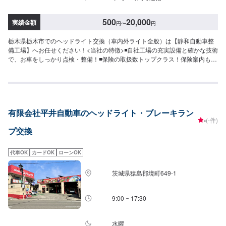
500
20,000
実績金額
円
〜
円
栃木県栃木市でのヘッドライト交換（車内外ライト全般）は【静和自動車整
備工場】へお任せください！<当社の特徴>◾自社工場の充実設備と確かな技術
で、お車をしっかり点検・整備！◾保険の取扱数トップクラス！保険案内もお
任せください！◾車の購入から日々のメンテナンス、修理に至るまでトータル
サポート！<お客様のご予算やご希望の時間に応じてプランをご提案！>★お
安く済ませたい…★お時間があまり取れない…などのご相談もお気軽にどう
ぞ！【1】オファーにてお問い合わせ【2】お見積り【3】お見積りにご納得
いただければ作業開始【4】仕上がり次第納車-----納期について-----納期は通
有限会社平井自動車のヘッドライト・ブレーキラン
常1日～2日程度で納車となります。納期は前後する場合がございます。予め
-
(-件)
ご了承ください。-----代車について-----代車をご用意しています。お車の作業
プ交換
中は代車をご利用ください。※代車の燃料代はお客様にご負担いただいており
ます。-----ご来店時の注意、受付方法-----入庫の際はお気をつけてお越しくだ
さい。駐車スペースは事務所前の空いているスペースに駐車してください。
代車OK
カードOK
ローンOK
受付はスタッフへ「メンテモで予約しました」とお伝えください。ご案内い
たします。【定休日・営業時間】定休日：日曜日、祝日営業時間：
茨城県猿島郡境町649-1
8:30~17:30
9:00 ~ 17:30
水曜