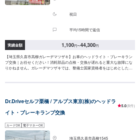
祝日
平均15時間で返信
1,100
44,300
実績金額
円
〜
円
【埼玉県久喜市高柳ガレーヂマツザキ】お車のヘッドライト・ブレーキラン
プ交換｜お任せください！消耗部品の点検・交換が遅れると重大な故障にな
りかねません。ガレーヂマツザキでは、整備士国家資格者をはじめとした専
門スタッフが愛車の隅々まできちんとチェック！簡単なチェック、気になる
箇所の点検からエンジン着脱を要する整備まで承っております。また安全に
作業を行う為、労働安全衛生法に定められている教育を受けた整備士が整備
を行っております。お車の事でお困りでしたら、まずはガレーヂマツザキま
でお気軽にお問い合わせください！【1】オファーにてお問い合わせ【2】お
Dr.Driveセルフ栗橋 / アルプス東京(株)のヘッドラ
見積り【3】お持ち込み・引き取り【4】正式なお見積り【5】作業開始【6】
5.0
(8件)
納車時のお支払い<代車について>ガレーヂマツザキでは、鈑金・塗装・修理
イト・ブレーキランプ交換
等で愛車をお預かりしている間、代車をお貸し致します。台数も豊富な20台
ご用意しております。事前に予約が必要となる場合もございますので、まず
はお気軽にご相談ください。※代車の燃料代はお客様にご負担いただいており
カードOK
電子マネーOK
ます。<定休日・営業時間>定休日：なし営業時間：9:00~18:00クレジット・
QR決済などをご希望の方は事前にお申し付けください。
埼玉県久喜市高柳1545