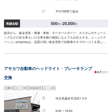
平均7時間で返信
500
20,000
実績金額
円
〜
円
販売から、鈑金塗装・整備・車検・モータースポーツ・カスタムやチューニ
ングなどの走る車もいける車全般の相談になんでもお応えする、ぶ～ぶステ
ーションprogressは、品質の高い板金塗装で自動車のキズやヘコミを直しま
す。プロフェッショナルな技術と知識を持ったスタッフが、お客様の安全を
守るため、定期点検を実施しております。車検のお見積りは無料で行います
ので、お気軽にお問い合わせください。ブレーキパッドの交換や車内のクリ
ーニングまで、幅広いサービスを手掛けております。太田の地域密着で、ア
フターフォローにも素早く対応します。お客様に喜んでいただける的確なア
アサカワ自動車のヘッドライト・ブレーキランプ
ドバイスを心掛けております。--------------------------------------------------【1】オ
4.7
(6件)
ファーにてお問い合わせ【2】お見積り【3】お見積りにご納得いただければ
交換
作業開始【4】仕上がり次第納車-----納期について-----納期は通常1日～2日程
度で納車となります。納期は前後する場合がございます。予め、ご了承くだ
さい。-----代車について-----無料の代車をご用意しています。お車の作業中は
代車OK
カードOK
QR決済OK
ローンOK
代車をご利用ください。※代車の燃料代はお客様にご負担いただいておりま
す。-----ご来店時の注意、受付方法-----当工場は太田桐生インターチェンジか
埼玉県越谷市花田1-3-6
ら５分入庫の際はお気をつけてお越しください。駐車スペースは工場前の空
いているスペースに駐車してください。受付はスタッフへ「メンテモで予約
しました」とお伝えください。ご案内いたします。【定休日・営業時間】定
9:00 ~ 18:00