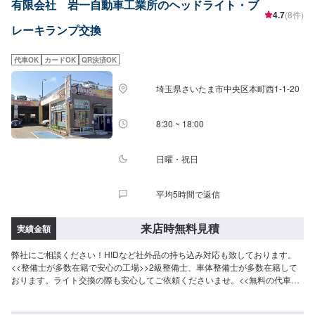
有限会社 岩一自動車工業所のヘッドライト・ブ
4.7
(8件)
レーキランプ交換
代車OK
カードOK
QR決済OK
埼玉県さいたま市中央区本町西1-1-20
8:30 ~ 18:00
日曜・祝日
平均5時間で返信
来店時無料見積
実績金額
弊社にご相談ください！HIDなど社外品の持ち込み対応も致しております。
<<整備士が多数在籍で安心の工場>>2級整備士、車体整備士が多数在籍して
おります。ライト交換の際も安心してご依頼くださいませ。<<無料の代車の
ご用意ございます>>ダイハツミライースなど代車をご用意しております。車
両の灯火類の整備中にも、お車が必要な場合にもご安心ください。