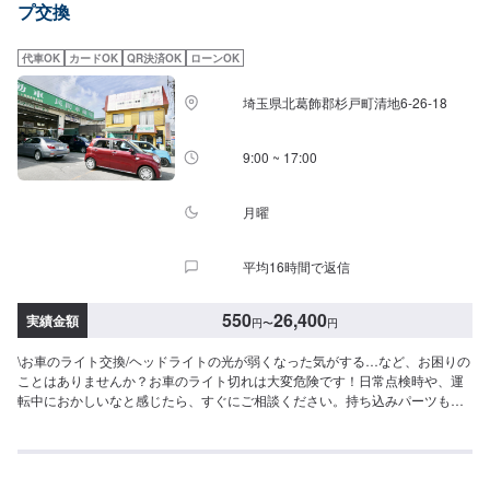
プ交換
代車OK
カードOK
QR決済OK
ローンOK
埼玉県北葛飾郡杉戸町清地6-26-18
9:00 ~ 17:00
月曜
平均16時間で返信
550
26,400
実績金額
円
〜
円
\お車のライト交換/ヘッドライトの光が弱くなった気がする…など、お困りの
ことはありませんか？お車のライト切れは大変危険です！日常点検時や、運
転中におかしいなと感じたら、すぐにご相談ください。持ち込みパーツも対
応可能です！持ち込みの場合はオファーにて、部品の詳細や車種情報をお送
りください。<料金目安>【ヘッドランプバルブ】●国産車：2,750円〜HID使
用の場合は16,500円前後●その他外車：3,850円〜5,390円HID使用の場合は
22,000円〜26,400円前後【その他バルブ各1本単位】スモールバルブ・ウイ