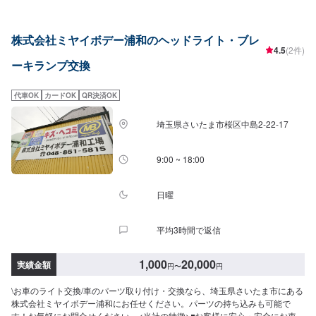
株式会社ミヤイボデー浦和のヘッドライト・ブレ
4.5
(2件)
ーキランプ交換
代車OK
カードOK
QR決済OK
埼玉県さいたま市桜区中島2-22-17
9:00 ~ 18:00
日曜
平均3時間で返信
1,000
20,000
実績金額
円
〜
円
\お車のライト交換/車のパーツ取り付け・交換なら、埼玉県さいたま市にある
株式会社ミヤイボデー浦和にお任せください。パーツの持ち込みも可能で
す！お気軽にお問合せください。<当社の特徴>◾お客様に安心・安全にお車に