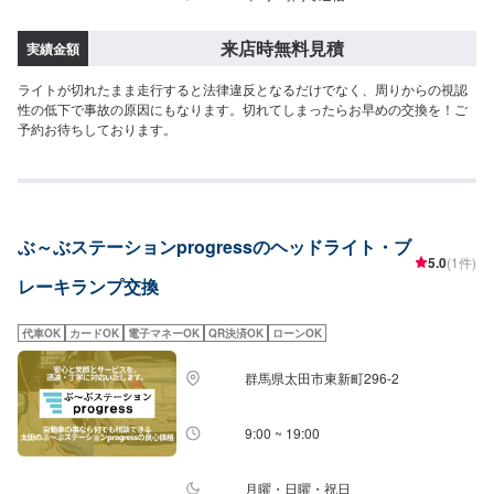
来店時無料見積
実績金額
ライトが切れたまま走行すると法律違反となるだけでなく、周りからの視認
性の低下で事故の原因にもなります。切れてしまったらお早めの交換を！ご
予約お待ちしております。
ぶ～ぶステーションprogressのヘッドライト・ブ
5.0
(1件)
レーキランプ交換
代車OK
カードOK
電子マネーOK
QR決済OK
ローンOK
群馬県太田市東新町296-2
9:00 ~ 19:00
月曜・日曜・祝日