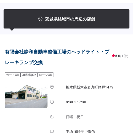
に合わせて最適な修理方法をご提案します。お客様のご要望・ご予算をお聞
きし、最適な施工方法をご提案しますので、お気軽にお問い合わせ下さい。
【1】オファーにてお問い合わせ【2】お見積り【3】お見積りにご納得いた
だければ作業開始【4】仕上がり次第納車-----納期について-----納期は通常1日
茨城県結城市の周辺の店舗
～2日程度で納車となります。(要相談)納期は前後する場合がございます。予
めご了承ください。-----代車について-----代車をご用意しています。お車の作
業中は代車をご利用ください。※代車の燃料代はお客様にご負担いただいてお
ります。-----ご来店時の注意、受付方法-----入庫の際はお気をつけてお越しく
ださい。駐車スペースは事務所前の空いているスペースに駐車してくださ
い。受付はスタッフへ「メンテモで予約しました」とお伝えください。ご案
有限会社静和自動車整備工場のヘッドライト・ブ
内いたします。【定休日・営業時間】定休日：日曜、祝日営業時間：
3.0
(1件)
8:00~18:00
レーキランプ交換
カードOK
QR決済OK
ローンOK
栃木県栃木市岩舟町静戸1479
8:30 ~ 17:30
日曜・祝日
平均19時間で返信