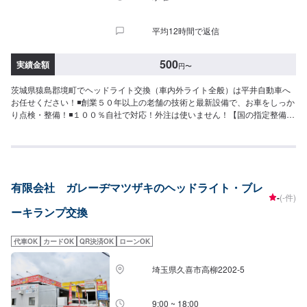
平均12時間で返信
500
実績金額
円
〜
茨城県猿島郡境町でヘッドライト交換（車内外ライト全般）は平井自動車へ
お任せください！◾創業５０年以上の老舗の技術と最新設備で、お車をしっか
り点検・整備！◾１００％自社で対応！外注は使いません！【国の指定整備工
場】◾お車のトータルサポート！どんなことでもご相談下さい！★ハンドルを
少し曲げないと車がまっすぐ走らない…★タイヤの片減りが気になる…★他
店で断られてしまった…★保険を使えべきなのかわからない…などのご相談
もお気軽にどうぞ！【定休日・営業時間】定休日：第一日曜日、水曜日営業
時間：9:00~17:30【1】オファーにてお問い合わせ【2】お見積り【3】お見
有限会社 ガレーヂマツザキのヘッドライト・ブレ
積りにご納得いただければ作業開始【4】仕上がり次第納車-----納期について-
-
(-件)
----納期は通常1日～2日程度で納車となります。車種や条件などにより、納期
ーキランプ交換
は前後する場合がございます。予めご了承ください。-----代車について-----無
料の代車をご用意しています。お車の作業中は代車をご利用ください。※代車
の燃料代はお客様にご負担いただいております。※内容などにより貸し出し出
代車OK
カードOK
QR決済OK
ローンOK
来かねる場合もございます。-----ご来店時の注意、受付方法-----入庫の際はお
気をつけてお越しください。駐車スペースは事務所前のお客様駐車スペース
埼玉県久喜市高柳2202-5
に駐車してください。受付はスタッフへ「メンテモで予約しました」とお伝
えください。ご案内いたします。
9:00 ~ 18:00