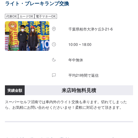
ライト・ブレーキランプ交換
お困りの際はお気軽にご相談ください！
代車OK
カードOK
電子マネーOK
千葉県柏市大津ケ丘3-21-6
10:00 ~ 18:00
年中無休
平均21時間で返信
来店時無料見積
実績金額
スーパーセルフ沼南では車内外のライト交換も承ります。切れてしまった
ら、お気軽にお問い合わせくださいませ！柔軟に対応させて頂きます。