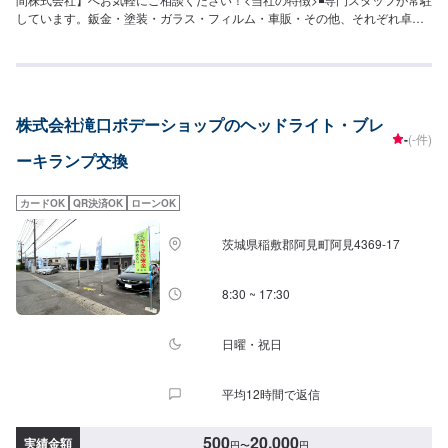
しています。鈑金・塗装・ガラス・フィルム・車販・その他、それぞれ卓越
した技術をもつ専門スタッフが２人１組で対応いたします。◾万全のアフター
ケアをいたします。修理後に永久保証書を発行させて頂いております。お客
様がそのお車を乗っている間は保証します。◾土・日・祝も営業してるのでお
客様がお休みでも見積・修理ができます！お客様のご要望に併せて中古部品
も準備できるのでなんていっても低価格です。<お客様のご予算やご希望の時
株式会社滝口ボデーショップのヘッドライト・ブレ
間に応じてプランをご提案！>★お安く済ませたい…★お時間があまり取れな
-
(-件)
い…などのご相談もお気軽にどうぞ！【1】オファーにてお問い合わせ【2】
ーキランプ交換
お見積り【3】お見積りにご納得いただければ作業開始【4】仕上がり次第納
車-----納期について-----納期は通常1日～2日程度で納車となります。(要相談)
納期は前後する場合がございます。予めご了承ください。-----代車について---
カードOK
QR決済OK
ローンOK
--代車をご用意しています。お車の作業中は代車をご利用ください。※代車の
燃料代はお客様にご負担いただいております。-----ご来店時の注意、受付方
茨城県稲敷郡阿見町阿見4369-17
法-----入庫の際はお気をつけてお越しください。駐車スペースは事務所前の空
いているスペースに駐車してください。受付はスタッフへ「メンテモで予約
しました」とお伝えください。ご案内いたします。【定休日・営業時間】定
8:30 ~ 17:30
休日：年中無休（大型連休のみ休み）営業時間：9:00~18:00
日曜・祝日
平均12時間で返信
500
20,000
実績金額
円
〜
円