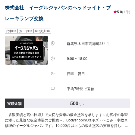
ンカー・バックランプ・ナンバー・コーナーランプ・ハイマウントなど●国産
株式会社 イーグルジャパンのヘッドライト・ブ
車：550円〜●その他外車：1,100円〜1,540円程度<パーツ持ち込み可能>パー
5.0
(1件)
ツ持ち込みも可能です。持ち込みの場合はオファーにて、部品の詳細や車種
レーキランプ交換
情報をお送りください。部品のご購入のご案内も可能ですので、ご希望の方
はその旨をオファー詳細にてお伝えください。他店購入車の対応も、輸入車
の対応も、クルマの購入もいろいろ、説明力も対応力も！1969年に創業して
代車OK
カードOK
QR決済OK
以来、50年以上この地でお店を営業させていただいております。チェーン店
への加盟、地元の皆様の支えでここまで1歩ずつ成長をさせて頂きました。こ
群馬県太田市高瀬町234-1
れからもお客様に笑顔を届けられるよう、新しいお店のオープンも進んでお
ります。
9:00 ~ 18:00
日曜・祝日
平均7時間で返信
500
実績金額
円
〜
「多数実績と高い技術力で大切な愛車の板金塗装を承ります～お客様の希望
に添った最適な板金塗装のご提案～」BodyshopinOtaキズ・へこみ・事故車
修理のイーグルジャパンです。10,000台以上もの板金塗装の実績を持ち、太
田市や太田市周辺の多くのお客様のお車の修理を行い、多くのお客様から感