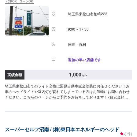
代車OK
ローンOK
お伝えください。ご案内いたします。【定休日・営業時間】定休日：日曜
日、祝日、第二土曜日営業時間：8:30~17:30
埼玉県東松山市柏崎223
9:00 ~ 17:30
日曜・祝日
返信の早い店舗です
1,000
実績金額
円
〜
埼玉県東松山市でのライト交換は栗原自動車鈑金塗装にお任せください！お
車のヘッドライトや室内灯が切れてしまっている方はお気軽にお問い合わせ
ください。こちらのページからご予約をお待ちしております！<目安金額
>1,000円~大切なお車を栗原自動車さんへお任せしてよかったと思ってもら
えるよう「親切・丁寧・誠意」をモットーに日々対応させていただいており
ます。専門の鈑金・塗装では、高い技術で満足な仕上がりを常にご提供でき
るよう研鑽努力し、安心運転のための整備・修理、車をもっと楽しむための
レストアやカスタムなどのサービスもご提供しております。保険代理店業務
スーパーセルフ沼南 / (株)東日本エネルギーのヘッド
にも力を入れ、お客様のカーライフを幅広く支えてまいります。オイル交換
-
(-件)
や車検、タイヤ交換などの基本的な車のメンテナンスも承っておりますので