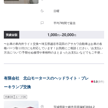
休日：日曜日営業時間：9:00~19:00
日曜
平均7時間で返信
1,000
20,000
実績金額
円
〜
円
〜お車の車内外ライト交換〜埼玉県越谷市花田のアサカワ自動車はお車の各
種パーツ取り付けにも対応しています！お気軽にご相談ください。\お支払い
方法について/予期せぬ修理や車検時のまとまったお支払いなどでもご不便の
ないよう、お客様のご都合に合わせた様々な形のお支払いを承っておりま
す。現金、銀行振込はもちろん、各種クレジットカードなどにも対応してお
ります。ご不明点はどうぞご遠慮なくお尋ねください。\パーツ持ち込みにつ
いて/パーツのお持ち込みは可能です！ご希望の方はオファーをお送りいただ
く際に、パーツの詳細とお車の車検証、または車種情報をお送りください。
有限会社 北山モータースのヘッドライト・ブレ
場合によっては対応できかねることもございますので、あらかじめご了承く
5.0
(8件)
ださい。\代車について/作業中は代車をお出しすることも可能ですので、ご希
ーキランプ交換
望の方はお気軽にお申し付けください。※燃料代はお客さま負担となります。
\営業時間・定休日/営業時間：8:45～18:00定休日：日曜日
代車OK
カードOK
茨城県龍ケ崎市貝原塚町3694-2