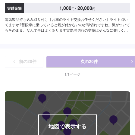
1,000
20,000
実績金額
円
〜
円
電気製品持ち込み取り付け【お車のライト交換お任せください】ライト点い
てますか?普段車に乗っていると気が付かないのが球切れですね。気がついて
もそのまま、なんて事はよくあります実際球切れの交換はそんなに難しくあ
りませんのでお時間もかかりませんし、お待ちいただいてる間にすぐ終わり
ます。【パーツについて】パーツの持ち込み・ご購入も可能です。ご希望の
お客様は車種情報と、持ち込み・ご購入希望の旨をオファー備考欄にご記載
ください。【代車について】作業中は代車の貸し出しが可能です。※燃料代は
お客様負担となります【営業時間・定休日】営業時間:9:00〜20:00定休日
前の
20
件
次の
20
件
1
/
1
ページ
地図で表示する