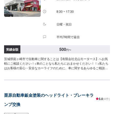
8:30 ~ 17:30
日曜・祝日
平均7時間で返信
500
実績金額
円
〜
茨城県龍ヶ崎市で自動車に関することは【有限会社北山モータース】へお気
軽にご相談ください！<車のことなら私たちにおまかせください！！>私たち
はお客様の安心・安全なカーライフのために、車に関するあらゆるご相談に
お応えします。更にワンストップサービスを導入している為、様々なサービ
スをスムーズに提供することが可能です。お車の購入から日ごろのメンテナ
ンス、修理、保険相談まであらゆるご要望にお応えします。これからも信頼
されるカーアドバイザーであるよう、技術力とサービスの向上を目指してま
いります。【1】オファーにてお問い合わせ【2】お見積り【3】お見積りに
栗原自動車鈑金塗装のヘッドライト・ブレーキラ
ご納得いただければ作業開始【4】仕上がり次第納車-----納期について-----納
5.0
(4件)
期は通常1日～2日程度で納車となります。(要相談)納期は前後する場合がご
ンプ交換
ざいます。予めご了承ください。-----ご来店時の注意、受付方法-----入庫の際
はお気をつけてお越しください。駐車スペースは事務所前の空いているスペ
ースに駐車してください。受付はスタッフへ「メンテモで予約しました」と