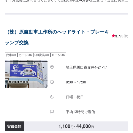
乗っていただけるよう、しっかりとお車を点検し、内容についてお客様に説
明をして提案させていただきます。◾不安な点や、疑問に思うことなどは実務
経験の長いスタッフが丁寧にわかりやすく説明いたしますので、その都度お
っしゃっていただければ幸いです。◾お客様一人一人に合わせた丁寧なご提案
でお客様とお車の関係をより良好にさせていただきます。【作業の流れ】
（株）原自動車工作所のヘッドライト・ブレーキ
【1】お問い合わせ【2】車の確認・お見積もりの作成【3】車のお預かり
3.7
(3件)
【4】修理開始【5】修理終了・お支払い【6】アフターサポート【代車につ
ランプ交換
いて】作業中にお車が必要なお客様には、代車をお出しすることもできます
ので事前にご相談ください。代車は、ご希望の車種がお選びいただけ、ほぼ
すべてにETC、ナビが付いております。※代車の燃料代はお客様にご負担いた
代車OK
カードOK
QR決済OK
ローンOK
だいております。【定休日・営業時間】定休日：年中無休（大型連休のみ休
み）営業時間：9:00~18:00
埼玉県川口市赤井4-21-17
8:30 ~ 17:30
日曜・祝日
平均13時間で返信
1,100
44,000
実績金額
円
〜
円