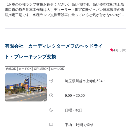
【お車の各種ランプ交換お任せください】高い信頼性、高い修理技術埼玉県
川口市の原自動車工作所は大手ディーラー・損害保険ジャパン日本興亜の修
理指定工場です。各種ランプ交換普段車に乗っていると気が付かないのが球
切れですね。もし球切れに気が付いたらご連絡ください。ヘッドランプ・テ
ールライト・ウインカー・ルームランプ・ナンバープレートランプなど、各
種承ります。※料金など詳しくはお問合せください。【45年の実績】●1969年
創業！●40年の経験で積み上げたノウハウ●さまざまな鈑金・修理に対応可能
【お客様を第一に考えたサービスでおもてなし！】●お見積り、代車、相談は
有限会社 カーディレクターメフのヘッドライ
無料！●修理内容とお見積りの確認後、ご依頼を受けてから作業開始●無料代
4.8
(5件)
車（無保険時）を24台ご用意●ご納車前にしっかりと洗車・あんしん点検を
ト・ブレーキランプ交換
行います【パーツ持ち込み可能】持ち込みパーツの対応もいたします。※パー
ツの不備などにより、取り付けができなかった場合でも、動作確認などで発
生した工賃をご請求させていただきますので、あらかじめご了承ください。
代車OK
カードOK
QR決済OK
ローンOK
【代車について】無料代車（無保険時）を24台ご用意しております。燃料代
はお客さま負担となりますので、ご了承ください。【営業時間・定休日】営
埼玉県川越市上寺山524-1
業時間：8:30〜17:30定休日：日・祝・第一、第三月曜日
9:00 ~ 20:00
日曜・祝日
平均11時間で返信