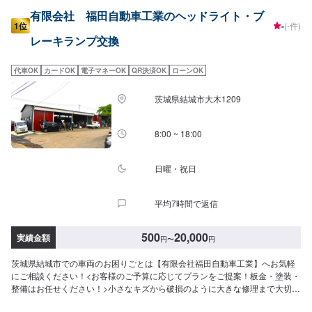
有限会社 福田自動車工業のヘッドライト・ブ
1位
-
(-件)
レーキランプ交換
代車OK
カードOK
電子マネーOK
QR決済OK
ローンOK
茨城県結城市大木1209
8:00 ~ 18:00
日曜・祝日
平均7時間で返信
500
20,000
実績金額
円
〜
円
茨城県結城市での車両のお困りごとは【有限会社福田自動車工業】へお気軽
にご相談ください！<お客様のご予算に応じてプランをご提案！板金・塗装・
整備はお任せください！>小さなキズから破損のように大きな修理まで大切な
お車の鈑金は福田自動車にお任せ下さい。福田自動車では、キズや破損状況