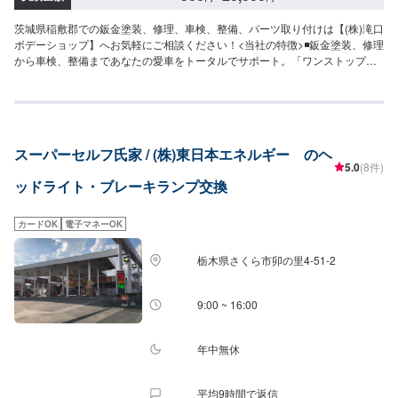
茨城県稲敷郡での鈑金塗装、修理、車検、整備、パーツ取り付けは【(株)滝口
ボデーショップ】へお気軽にご相談ください！<当社の特徴>◾鈑金塗装、修理
から車検、整備まであなたの愛車をトータルでサポート。「ワンストップ」
対応が『滝口ボデーショップ』の最大の強み。幅広いサービスメニューで、
どんな内容のご相談もトータルで承ります。車種を問わず、お車の事ならな
んでもお問い合わせください。◾プロの熟練の技が納得の仕上がりをお約束。
鈑金塗装のプロフェッショナルたちが、その持てる力の最大限を、お客様の
愛車に注ぎます。ディーラーと比べても遜色ない技術力から生まれる修理品
スーパーセルフ氏家 / (株)東日本エネルギー のヘ
質への絶対の自信。とにかく安心してお任せください。<ご希望と条件に応じ
5.0
(8件)
たパーソナルメニューを提案！>「技術的なクオリティの提供はもちろん、お
ッドライト・ブレーキランプ交換
客様目線での最善のメニューと車輌価値をできる限り下げない処理をいかに
提案できるか。」それが「サービス業」としてのプライド。お客様それぞれ
のニーズや条件に確実に応えることにこだわります。【1】オファーにてお問
カードOK
電子マネーOK
い合わせ【2】お見積り【3】お見積りにご納得いただければ作業開始【4】
仕上がり次第納車-----納期について-----納期は通常1日～2日程度で納車となり
栃木県さくら市卯の里4-51-2
ます。(要相談)納期は前後する場合がございます。予めご了承ください。-----
ご来店時の注意、受付方法-----入庫の際はお気をつけてお越しください。駐車
スペースは事務所前の空いているスペースに駐車してください。受付はスタ
9:00 ~ 16:00
ッフへ「メンテモで予約しました」とお伝えください。ご案内いたします。
【定休日・営業時間】定休日：日曜日祝日第二土曜日営業時間：8:30~17:30
年中無休
平均9時間で返信