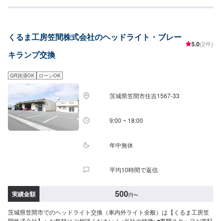
謝とお喜びの声を頂いております。ご依頼を受けたお車は、1台1台それぞれ
にお客様の大切な思い出を乗せた日常を彩る大切な相棒であり、熟練の職人
が一つひとつの工程を丁寧に愛情をもって作業を行っております。お客様の
｢なるべく費用を抑えて修理をしたい｣というご要望に対しても、最大限尊重
くるま工房笠間株式会社のヘッドライト・ブレー
した上で、長年培った技術力を駆使して最適な方法のご提案をさせていただ
5.0
(2件)
きます。スバル車に関しましては他社様でお断りされる様な内容でも承って
キランプ交換
います。ぜひ、お問い合わせください！--------------------------------------------------
【1】オファーにてお問い合わせ【2】お見積り【3】お見積りにご納得いた
だければ作業開始【4】仕上がり次第納車----納期について-----納期は通常即日
QR決済OK
ローンOK
で納車となります。作業内容により納期が前後する場合がございます。予
め、ご了承ください。-----パーツ持ち込みについて-----パーツの持ち込み可能
茨城県笠間市住吉1567-33
です。オファーにて詳細をお願い致します。-----代車について-----無料の代車
をご用意しています。お車の作業中は代車をご利用ください。※代車の燃料代
はお客様にご負担いただいております。-----ご来店時の注意、受付方法-----当
9:00 ~ 18:00
工場は竹のくら様を過ぎ左手にMMM様の看板がある所を右折していただけれ
ば工場があります。旗竿地の為、分かりにくい場合がございます。ご不明な
場合はお電話いただければと思います。入庫の際はお気をつけてお越しくだ
年中無休
さい。駐車スペースは事務所前の空いているスペースに駐車してください。
受付はスタッフへ「メンテモで予約しました」とお伝えください。ご案内い
平均10時間で返信
たします。【定休日・営業時間】定休日：日曜日、祝日営業時間：
9:00~18:00
500
実績金額
円
〜
茨城県笠間市でのヘッドライト交換（車内外ライト全般）は【くるま工房笠
間株式会社】へお気軽にご相談ください！<当社の特徴>◾専門スタッフが常駐