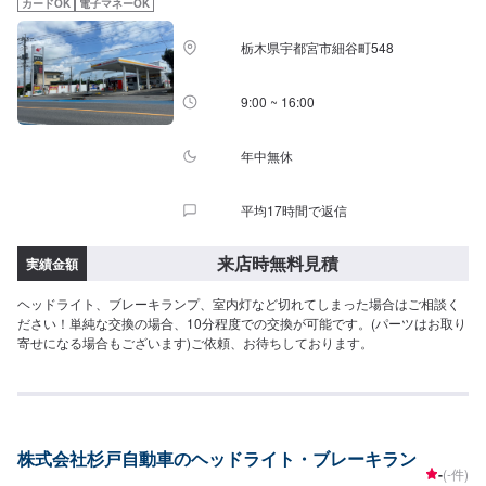
カードOK
電子マネーOK
栃木県宇都宮市細谷町548
9:00 ~ 16:00
年中無休
平均17時間で返信
来店時無料見積
実績金額
ヘッドライト、ブレーキランプ、室内灯など切れてしまった場合はご相談く
ださい！単純な交換の場合、10分程度での交換が可能です。(パーツはお取り
寄せになる場合もございます)ご依頼、お待ちしております。
株式会社杉戸自動車のヘッドライト・ブレーキラン
-
(-件)