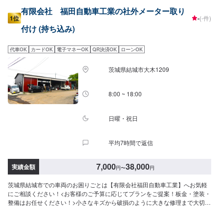
有限会社 福田自動車工業の社外メーター取り
1位
-
(-件)
付け (持ち込み)
代車OK
カードOK
電子マネーOK
QR決済OK
ローンOK
茨城県結城市大木1209
8:00 ~ 18:00
日曜・祝日
平均7時間で返信
7,000
38,000
実績金額
円
〜
円
茨城県結城市での車両のお困りごとは【有限会社福田自動車工業】へお気軽
にご相談ください！<お客様のご予算に応じてプランをご提案！板金・塗装・
整備はお任せください！>小さなキズから破損のように大きな修理まで大切な
お車の鈑金は福田自動車にお任せ下さい。福田自動車では、キズや破損状況