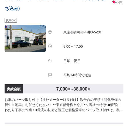
-
(-件)
見積りにご納得いただければ作業開始【4】仕上がり次第納車〈納期につい
ち込み)
て〉通常2~3日程度で納車いたします！車種やパーツなどにより作業内容が
異なる場合、納期が表示目安より変更となる場合がございます。〈パーツ持
ち込みについて〉パーツ持ち込み可能です！オファー送信の際に、持ち込み
代車OK
パーツの詳細をご入力ください。〈代車について〉無料の代車ご用意してお
ります！愛車の作業中は代車をご利用ください！※代車の燃料代はお客様にご
東京都青梅市今井3-5-20
負担いただいております。【定休日・営業時間】定休日：不定休営業時間：
9:00~18:00
9:00 ~ 17:00
日曜・祝日
平均14時間で返信
7,000
38,000
実績金額
円
〜
円
お車のパーツ取り付け【社外メーター取り付け】数千台の実績！特化整備の
新生自動車にお任せください！〜東京都青梅市今井〜<当社の特徴>■細部に
わたり丁寧に作業！■最高の技術と適正な価格愛車のパーツ取り付けは、私た
ちにお任せ下さい！【1】オファーにてお問い合わせ【2】お見積り【3】お
見積りにご納得いただければ作業開始【4】仕上がり次第納車<パーツについ
て>パーツの持ち込み・販売も可能です！ご希望の方はパーツ詳細やお車の情