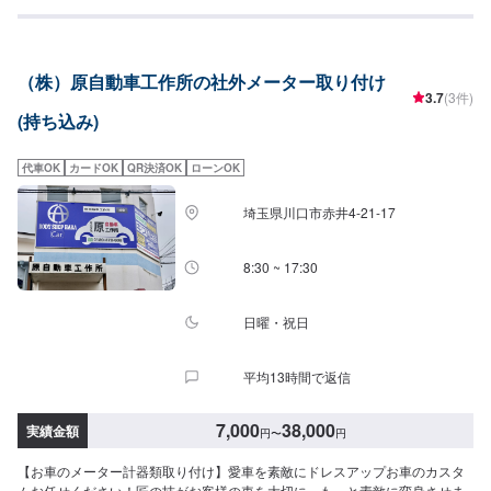
意」をモットーに日々対応させていただいております。専門の鈑金・塗装で
は、高い技術で満足な仕上がりを常にご提供できるよう研鑽努力し、安心運
転のための整備・修理、車をもっと楽しむためのレストアやカスタムなどの
サービスもご提供しております。保険代理店業務にも力を入れ、お客様のカ
（株）原自動車工作所の社外メーター取り付け
ーライフを幅広く支えてまいります。オイル交換や車検、タイヤ交換などの
3.7
(3件)
基本的な車のメンテナンスも承っておりますのでお困りの際はお気軽にご相
(持ち込み)
談ください！
代車OK
カードOK
QR決済OK
ローンOK
埼玉県川口市赤井4-21-17
8:30 ~ 17:30
日曜・祝日
平均13時間で返信
7,000
38,000
実績金額
円
〜
円
【お車のメーター計器類取り付け】愛車を素敵にドレスアップお車のカスタ
ムお任せください！匠の技がお客様の車を大切に、もっと素敵に変身させま