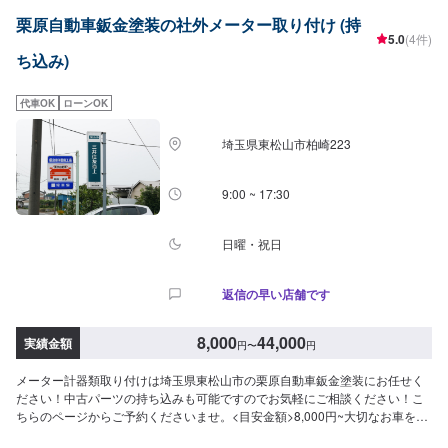
フターフォローにも素早く対応します。お客様に喜んでいただける的確なア
栗原自動車鈑金塗装の社外メーター取り付け (持
ドバイスを心掛けております。--------------------------------------------------【1】オ
5.0
(4件)
ファーにてお問い合わせ【2】お見積り【3】お見積りにご納得いただければ
ち込み)
作業開始【4】仕上がり次第納車-----納期について-----納期は通常3日～5日程
度で納車となります。納期は前後する場合がございます。予め、ご了承くだ
さい。-----代車について-----無料の代車をご用意しています。お車の作業中は
代車OK
ローンOK
代車をご利用ください。※代車の燃料代はお客様にご負担いただいておりま
す。-----ご来店時の注意、受付方法-----当工場は太田桐生インターチェンジか
埼玉県東松山市柏崎223
ら５分入庫の際はお気をつけてお越しください。駐車スペースは工場前の空
いているスペースに駐車してください。受付はスタッフへ「メンテモで予約
しました」とお伝えください。ご案内いたします。【定休日・営業時間】定
9:00 ~ 17:30
休日：日曜日営業時間：9:00~19:00
日曜・祝日
返信の早い店舗です
8,000
44,000
実績金額
円
〜
円
メーター計器類取り付けは埼玉県東松山市の栗原自動車鈑金塗装にお任せく
ださい！中古パーツの持ち込みも可能ですのでお気軽にご相談ください！こ
ちらのページからご予約くださいませ。<目安金額>8,000円~大切なお車を栗
原自動車さんへお任せしてよかったと思ってもらえるよう「親切・丁寧・誠