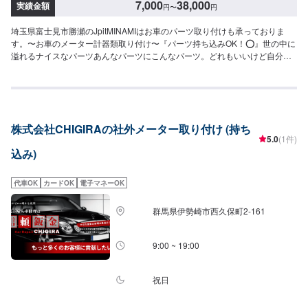
7,000
38,000
実績金額
円
〜
円
埼玉県富士見市勝瀬のJpitMINAMIはお車のパーツ取り付けも承っておりま
す。〜お車のメーター計器類取り付け〜『パーツ持ち込みOK！⭕️』世の中に
溢れるナイスなパーツあんなパーツにこんなパーツ。どれもいいけど自分で
は付けられない。そんな悩みはありませんか？ジェイピットミナミでは、ネ
ットでご購入いただいたパーツを取り付けることが可能です。クルマ好きの
皆さんのピットワーカーにおまかせください。欲しくて買ったけどうまく付
けられない、そんなネット購入した部品の取り付けを承ります【1】オファー
にてお問い合わせ【2】お見積り【3】お見積りにご納得いただければ作業開
株式会社CHIGIRAの社外メーター取り付け (持ち
始【4】仕上がり次第納車『代車について』代車をご用意しています。お車の
5.0
(1件)
作業中は代車をご利用ください。※代車の燃料代はお客様にご負担いただいて
込み)
おります。『営業時間・定休日』営業時間：8:30〜18:00定休日：日・祝・第
一月曜
代車OK
カードOK
電子マネーOK
群馬県伊勢崎市西久保町2-161
9:00 ~ 19:00
祝日