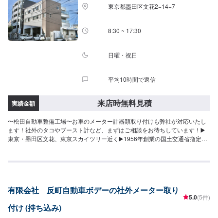
東京都墨田区文花2−14−7
8:30 ~ 17:30
日曜・祝日
平均10時間で返信
来店時無料見積
実績金額
〜松田自動車整備工場〜お車のメーター計器類取り付けも弊社が対応いたし
ます！社外のタコやブースト計など、まずはご相談をお待ちしています！▶️
東京・墨田区文花、東京スカイツリー近く▶️1956年創業の国土交通省指定民
間車検場▶️自社鈑金塗装工場も併設！車検・修理・整備・自動車販売・定期
点検・鈑金・全塗装・フレーム修正・デントリペア・カーディティーリング
等、お車に関することならお任せください！「お車のかかりつけ医」として
ぜひ当社をご利用ください。【代車について】代車の無料貸し出しサービス
がございますので、ご希望の方はお申し付けください。※燃料代はお客様負担
有限会社 反町自動車ボデーの社外メーター取り
となります。※状況により貸出できかねる場合がございます。【パーツについ
5.0
(5件)
て】パーツ持ち込み・販売可能！持ち込み希望の方▶️オファーにてお車とパ
付け (持ち込み)
ーツの詳細をお送りください。ご購入希望の方▶️オファーにて車種情報をお
送りください。