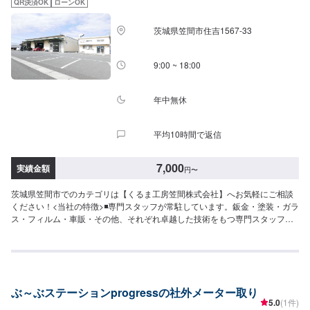
QR決済OK
ローンOK
5日程度で納車となります。納期は前後する場合がございます。予め、ご了承
ください。-----パーツ持ち込みについて-----パーツの持ち込み可能です。オフ
茨城県笠間市住吉1567-33
ァーにて詳細をお願い致します。-----代車について-----無料の代車をご用意し
ています。お車の作業中は代車をご利用ください。※代車の燃料代はお客様に
ご負担いただいております。-----ご来店時の注意、受付方法-----当工場は竹の
9:00 ~ 18:00
くら様を過ぎ左手にMMM様の看板がある所を右折していただければ工場があ
ります。旗竿地の為、分かりにくい場合がございます。ご不明な場合はお電
話いただければと思います。入庫の際はお気をつけてお越しください。駐車
年中無休
スペースは事務所前の空いているスペースに駐車してください。受付はスタ
ッフへ「メンテモで予約しました」とお伝えください。ご案内いたします。
平均10時間で返信
【定休日・営業時間】定休日：日曜日、祝日営業時間：9:00~18:00
7,000
実績金額
円
〜
茨城県笠間市でのカテゴリは【くるま工房笠間株式会社】へお気軽にご相談
ください！<当社の特徴>◾専門スタッフが常駐しています。鈑金・塗装・ガラ
ス・フィルム・車販・その他、それぞれ卓越した技術をもつ専門スタッフが
２人１組で対応いたします。◾万全のアフターケアをいたします。修理後に永
久保証書を発行させて頂いております。お客様がそのお車を乗っている間は
保証します。◾土・日・祝も営業してるのでお客様がお休みでも見積・修理が
できます！お客様のご要望に併せて中古部品も準備できるのでなんていって
も低価格です。<お客様のご予算やご希望の時間に応じてプランをご提案！
ぶ～ぶステーションprogressの社外メーター取り
>★お安く済ませたい…★お時間があまり取れない…などのご相談もお気軽に
5.0
(1件)
どうぞ！【1】オファーにてお問い合わせ【2】お見積り【3】お見積りにご