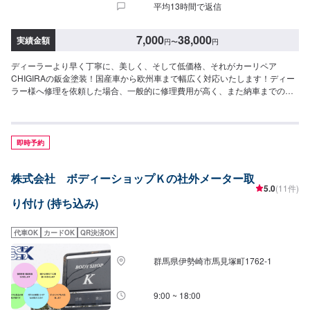
平均13時間で返信
7,000
38,000
実績金額
円
〜
円
ディーラーより早く丁寧に、美しく、そして低価格、それがカーリペア
CHIGIRAの鈑金塗装！国産車から欧州車まで幅広く対応いたします！ディー
ラー様へ修理を依頼した場合、一般的に修理費用が高く、また納車までの時
間がかかるといった声がよく聞かれます。それはディーラー様が直接直すわ
けではなく、外部の下請け工場へ修理を委託し、基本的には不具合箇所の修
理を部品交換で対応してしまうから。私たちなら自社工場で即施工し、でき
るだけ部品交換をせず、修理対応いたします。私達は鈑金塗装のプロフェッ
即時予約
ショナルです。大切なお車はぜひ、カーリペアCHIGIRAにおまかせくださ
い！--------------------------------------------------【1】オファーにてお問い合わせ
株式会社 ボディーショップＫの社外メーター取
【2】お見積り【3】お見積りにご納得いただければ作業開始【4】仕上がり
5.0
(11件)
次第納車□納期について□通常3〜5日程度で納車いたします。車種や状態によ
り付け (持ち込み)
り納期が前後する場合がございます。予め、ご了承ください。□代車について
□作業中は無料の代車をご利用ください。※燃料代は、お客様負担となってお
ります。予め、ご了承ください。□パーツ持ち込みについて□パーツの持ち込
代車OK
カードOK
QR決済OK
み可能です。オファーの際に持ち込みパーツの詳細をご入力ください。【定
休日・営業時間】定休日：祝日営業時間：9:00~19:00
群馬県伊勢崎市馬見塚町1762‐1
9:00 ~ 18:00