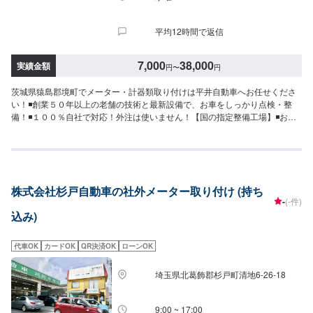
平均12時間で返信
7,000
38,000
実績金額
円
〜
円
茨城県猿島郡境町でメーター・計器類取り付けは平井自動車へお任せくださ
い！◾創業５０年以上の老舗の技術と最新設備で、お車をしっかり点検・整
備！◾１００％自社で対応！外注は使いません！【国の指定整備工場】◾お車
のトータルサポート！どんなことでもご相談下さい！★ハンドルを少し曲げ
ないと車がまっすぐ走らない…★タイヤの片減りが気になる…★他店で断ら
れてしまった…★保険を使えべきなのかわからない…などのご相談もお気軽
にどうぞ！【定休日・営業時間】定休日：第一日曜日、水曜日営業時間：
9:00~17:30【1】オファーにてお問い合わせ【2】お見積り【3】お見積りに
株式会社杉戸自動車の社外メーター取り付け (持ち
ご納得いただければ作業開始【4】仕上がり次第納車-----納期について-----納
-
(-件)
期は通常2日～3日程度で納車となります。車種や条件などにより、納期は前
込み)
後する場合がございます。予めご了承ください。-----代車について-----無料の
代車をご用意しています。お車の作業中は代車をご利用ください。※代車の燃
料代はお客様にご負担いただいております。※内容などにより貸し出し出来か
代車OK
カードOK
QR決済OK
ローンOK
ねる場合もございます。-----ご来店時の注意、受付方法-----入庫の際はお気を
つけてお越しください。駐車スペースは事務所前のお客様駐車スペースに駐
埼玉県北葛飾郡杉戸町清地6-26-18
車してください。受付はスタッフへ「メンテモで予約しました」とお伝えく
ださい。ご案内いたします。
9:00 ~ 17:00