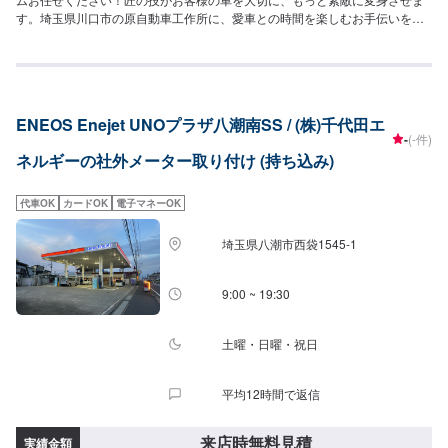
す。埼玉県川口市の原自動車工作所に、愛車との時間を楽しむお手伝いをさ
せて下さい。お客様としっかり打ち合わせを行い作業いたしますので、お気
軽にご相談ください。【施工事例】●アクアモデリスタフロント・サイドエア
ロリヤスポイラーTOM'Sスポイラーフォグイカリング仕様サイドミラーライ
トアップ等●CX-5アドミレイションエアロフルキット（左右シングル出し）
ローマウント（リヤスポイラー）純正バンパー加工フロントフェイスグリル
ENEOS Enejet UNOプラザ八潮南SS / (株)千代田エ
ダックスガーデンアイラインウェストウィング等【パーツ持ち込み可能】持
-
(-件)
ち込みパーツの対応もいたします。※パーツの不備などにより、取り付けがで
ネルギーの社外メーター取り付け (持ち込み)
きなかった場合でも、動作確認などで発生した工賃をご請求させていただき
ますので、あらかじめご了承ください。【代車について】無料代車（無保険
時）を24台ご用意しております。燃料代はお客さま負担となりますので、ご
代車OK
カードOK
電子マネーOK
了承ください。【営業時間・定休日】営業時間：8:30〜17:30定休日：日・
祝・第一、第三月曜日
埼玉県八潮市西袋1545-1
9:00 ~ 19:30
土曜・日曜・祝日
平均12時間で返信
来店時無料見積
実績金額