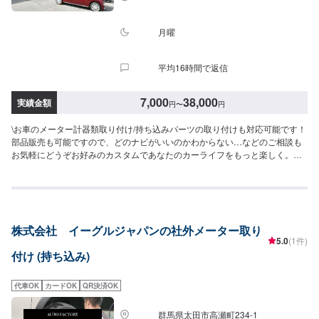
月曜
平均16時間で返信
7,000
38,000
実績金額
円
〜
円
\お車のメーター計器類取り付け/持ち込みパーツの取り付けも対応可能です！
部品販売も可能ですので、どのナビがいいのかわからない…などのご相談も
お気軽にどうぞお好みのカスタムであなたのカーライフをもっと楽しく。お
車に詳しくなくても当店なら安心です！説明力も品質です、安心してご利用
くださいませ。お客様のご要望にお応えします。<目安金額>7,000円~他店購
入車の対応も、輸入車の対応も、クルマの購入もいろいろ、説明力も対応力
も！1969年に創業して以来、50年以上この地でお店を営業させていただいて
おります。チェーン店への加盟、地元の皆様の支えでここまで1歩ずつ成長を
株式会社 イーグルジャパンの社外メーター取り
させて頂きました。これからもお客様に笑顔を届けられるよう、新しいお店
5.0
(1件)
のオープンも進んでおります。
付け (持ち込み)
代車OK
カードOK
QR決済OK
群馬県太田市高瀬町234-1