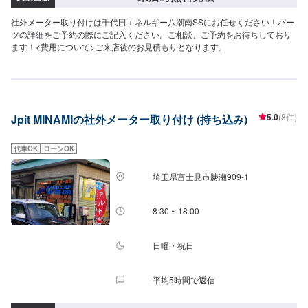
社外メーター取り付けは千代田エネルギー八潮南SSにお任せください！パー
ツの詳細をご予約の際にご記入ください。ご相談、ご予約をお待ちしており
ます！<費用について>ご来店後のお見積もりとなります。
5.0
(8件)
Jpit MINAMIの社外メーター取り付け (持ち込み)
代車OK
ローンOK
埼玉県富士見市勝瀬909‐1
8:30 ~ 18:00
日曜・祝日
平均5時間で返信