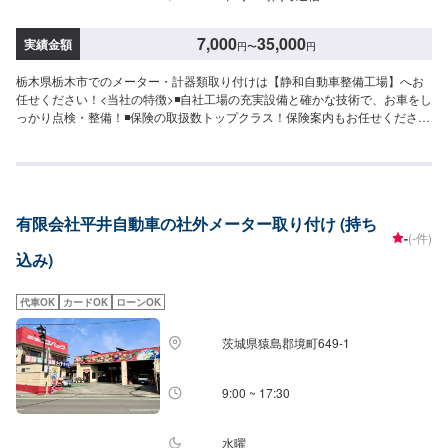
7,000
35,000
実績金額
円
〜
円
栃木県栃木市でのメーター・計器類取り付けは【静和自動車整備工場】へお
任せください！<当社の特徴>◾自社工場の充実設備と確かな技術で、お車をし
っかり点検・整備！◾保険の取扱数トップクラス！保険案内もお任せくださ
い！◾車の購入から日々のメンテナンス、修理に至るまでトータルサポート！
<お客様のご予算やご希望の時間に応じてプランをご提案！>★お安く済ませ
たい…★お時間があまり取れない…などのご相談もお気軽にどうぞ！【1】オ
ファーにてお問い合わせ【2】お見積り【3】お見積りにご納得いただければ
作業開始【4】仕上がり次第納車-----納期について-----納期は通常2日～3日程
有限会社平井自動車の社外メーター取り付け (持ち
度で納車となります。納期は前後する場合がございます。予めご了承くださ
-
(-件)
い。-----代車について-----代車をご用意しています。お車の作業中は代車をご
込み)
利用ください。※代車の燃料代はお客様にご負担いただいております。-----ご
来店時の注意、受付方法-----入庫の際はお気をつけてお越しください。駐車ス
ペースは事務所前の空いているスペースに駐車してください。受付はスタッ
代車OK
カードOK
ローンOK
フへ「メンテモで予約しました」とお伝えください。ご案内いたします。
【定休日・営業時間】定休日：日曜日、祝日営業時間：8:30~17:30
茨城県猿島郡境町649-1
9:00 ~ 17:30
水曜