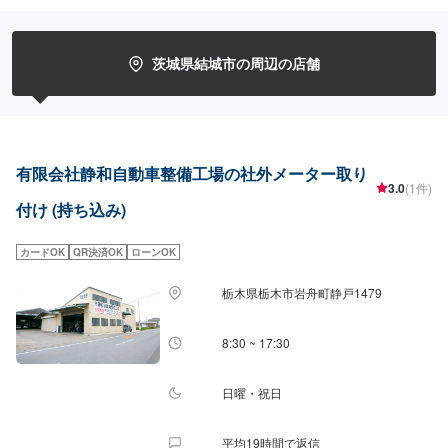
に合わせて最適な修理方法をご提案します。お客様のご要望・ご予算をお聞
きし、最適な施工方法をご提案しますので、お気軽にお問い合わせ下さい。
【1】オファーにてお問い合わせ【2】お見積り【3】お見積りにご納得いた
だければ作業開始【4】仕上がり次第納車-----納期について-----納期は通常2日
茨城県結城市の周辺の店舗
～3日程度で納車となります。(要相談)納期は前後する場合がございます。予
めご了承ください。-----代車について-----代車をご用意しています。お車の作
業中は代車をご利用ください。※代車の燃料代はお客様にご負担いただいてお
ります。-----ご来店時の注意、受付方法-----入庫の際はお気をつけてお越しく
ださい。駐車スペースは事務所前の空いているスペースに駐車してくださ
い。受付はスタッフへ「メンテモで予約しました」とお伝えください。ご案
有限会社静和自動車整備工場の社外メーター取り
内いたします。【定休日・営業時間】定休日：日曜、祝日営業時間：
3.0
(1件)
8:00~18:00
付け (持ち込み)
カードOK
QR決済OK
ローンOK
栃木県栃木市岩舟町静戸1479
8:30 ~ 17:30
日曜・祝日
平均19時間で返信