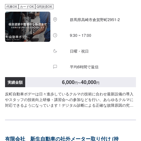
代車OK
カードOK
QR決済OK
群馬県高崎市倉賀野町2951‐2
9:30 ~ 17:00
日曜・祝日
平均6時間で返信
6,000
40,000
実績金額
円
〜
円
反町自動車ボデーは日々進歩しているクルマの技術に合わせ最新設備の導入
やスタッフの技術向上研修・講習会への参加などを行い、あらゆるクルマに
対応できるようになっています！デジタル診断による正確な故障原因の究明
はもちろん高い技術力を持つスタッフの目視点検・ミリ単位の骨格修正など
で確実な修理・整備を行います！鈑金塗装修理をメインに国家資格を持つ整
備士による点検・メンテナンス、クルマのパーツ交換や取り付け・カスタム
など様々なサービスを展開しており、すべてにおいてクルマに精通したスタ
ッフよりお客様へ丁寧な説明を行うことを心がけています。-----------------------
有限会社 新生自動車の社外メーター取り付け (持
---------------------------【1】オファーにてお問い合わせ【2】お見積り【3】お