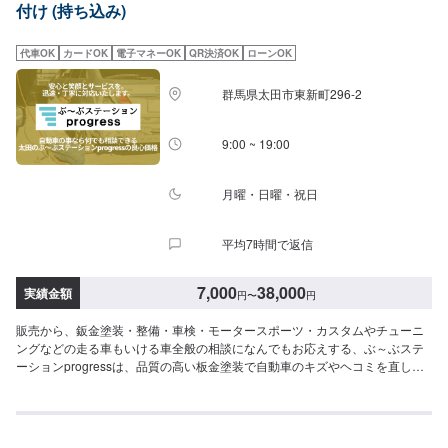
付け (持ち込み)
納得いただければ作業開始【4】仕上がり次第納車-----納期について-----納期
は通常3日～5日程度で納車となります。(要相談)納期は前後する場合がござ
います。予めご了承ください。-----代車について-----代車をご用意していま
代車OK
カードOK
電子マネーOK
QR決済OK
ローンOK
す。お車の作業中は代車をご利用ください。※代車の燃料代はお客様にご負担
いただいております。-----ご来店時の注意、受付方法-----入庫の際はお気をつ
群馬県太田市東新町296-2
けてお越しください。駐車スペースは事務所前の空いているスペースに駐車
してください。受付はスタッフへ「メンテモで予約しました」とお伝えくだ
さい。ご案内いたします。【定休日・営業時間】定休日：年中無休（大型連
9:00 ~ 19:00
休のみ休み）営業時間：9:00~18:00
月曜・日曜・祝日
平均7時間で返信
7,000
38,000
実績金額
円
〜
円
販売から、鈑金塗装・整備・車検・モータースポーツ・カスタムやチューニ
ングなどの走る車もいける車全般の相談になんでもお応えする、ぶ～ぶステ
ーションprogressは、品質の高い板金塗装で自動車のキズやヘコミを直しま
す。プロフェッショナルな技術と知識を持ったスタッフが、お客様の安全を
守るため、定期点検を実施しております。車検のお見積りは無料で行います
ので、お気軽にお問い合わせください。ブレーキパッドの交換や車内のクリ
ーニングまで、幅広いサービスを手掛けております。太田の地域密着で、ア