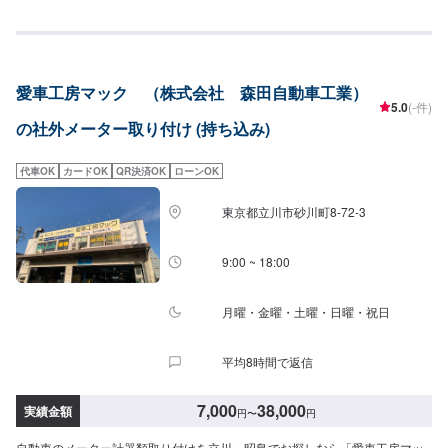
責任をもってお受けします。修理内容やお見積もりの金額内容について、丁
寧にご説明いたしますので、車の修理に関しての知識をお持ちでない方で
も、ご安心ください。◾国産車はもちろん、輸入車も修理経験豊富！<パーツ
持ち込み・販売OK>✔️パーツ持ち込みをご希望の方はパーツの詳細と車種情
報をオファーにてお送りください。✔️パーツ購入をご希望の方はオファーに
愛車工房マック （株式会社 森田自動車工業）
てお車の車検証を添付いただくとスムーズにご案内が可能です。詳しくはご
5.0
(-件)
入庫の際にご相談ください！【1】オファーにてお問い合わせ【2】お見積り
の社外メーター取り付け (持ち込み)
【3】お見積りにご納得いただければ作業開始【4】仕上がり次第納車【代車
について】納得していただけるお見積りから、無料代車のご用意まで自社ス
タッフが責任をもってお受けします。お車の作業中は代車をご利用くださ
代車OK
カードOK
QR決済OK
ローンOK
い。※代車の燃料代はお客様にご負担いただいております。【定休日・営業時
間】定休日：日曜、祭日、第二土曜日営業時間：8:30〜17:30※看板犬が事務
東京都立川市砂川町8-72-3
所内におりますので、重度の犬アレルギーの方はお気をつけください。ま
た、お客様が来店なさった際に少し吠えることがございます。ご了承いただ
けますと幸いです。
9:00 ~ 18:00
月曜・金曜・土曜・日曜・祝日
平均8時間で返信
7,000
38,000
実績金額
円
〜
円
自動車のメーター計器類取り付けを立川・昭島でお探しなら「愛車工房マッ