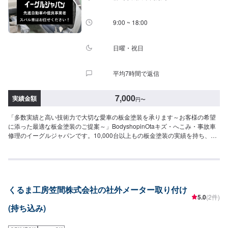
9:00 ~ 18:00
日曜・祝日
平均7時間で返信
7,000
実績金額
円
〜
「多数実績と高い技術力で大切な愛車の板金塗装を承ります～お客様の希望
に添った最適な板金塗装のご提案～」BodyshopinOtaキズ・へこみ・事故車
修理のイーグルジャパンです。10,000台以上もの板金塗装の実績を持ち、太
田市や太田市周辺の多くのお客様のお車の修理を行い、多くのお客様から感
謝とお喜びの声を頂いております。ご依頼を受けたお車は、1台1台それぞれ
にお客様の大切な思い出を乗せた日常を彩る大切な相棒であり、熟練の職人
が一つひとつの工程を丁寧に愛情をもって作業を行っております。お客様の
｢なるべく費用を抑えて修理をしたい｣というご要望に対しても、最大限尊重
くるま工房笠間株式会社の社外メーター取り付け
した上で、長年培った技術力を駆使して最適な方法のご提案をさせていただ
5.0
(2件)
きます。スバル車に関しましては他社様でお断りされる様な内容でも承って
(持ち込み)
います。ぜひ、お問い合わせください！--------------------------------------------------
【1】オファーにてお問い合わせ【2】お見積り【3】お見積りにご納得いた
だければ作業開始【4】仕上がり次第納車-----納期について-----納期は通常3～