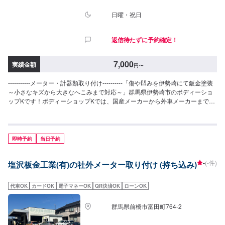
日曜・祝日
返信待たずに予約確定！
7,000
実績金額
円
〜
-----------メーター・計器類取り付け----------「傷や凹みを伊勢崎にて鈑金塗装
～小さなキズから大きなへこみまで対応～」群馬県伊勢崎市のボディーショ
ップKです！ボディーショップKでは、国産メーカーから外車メーカーまで
様々なお車を伊勢崎市にて対応してきた実績があり、他社で断られてしまっ
たようなお車であっても鈑金塗装で修理いたします。線キズからへこみ・塗
装の色あせや剥げなどお客様の大切な愛車をプロの技でお直しいたします。
お困りのことがございましたらなんでもご相談ください！鈑金塗装のプロフ
即時予約
当日予約
ェッショナルがお車の状態をしっかりと判断し、適切な修理の方法をご提案
いたします。フロンガス交換機有！最新車種のエアコン修理も対応できま
-
(-件)
塩沢板金工業(有)の社外メーター取り付け (持ち込み)
す！全員業界歴20年以上の大ベテランの作業員です。お客様の愛車をご安心
してお任せください！--------------------------------------------------【1】オファーに
てお問い合わせ【2】お見積り【3】お見積りにご納得いただければ作業開始
代車OK
カードOK
電子マネーOK
QR決済OK
ローンOK
【4】仕上がり次第納車-----------パーツ持ち込みについて-----------パーツの持
ち込み可能です。オファーにて詳細をお願い致します。【定休日・営業時
群馬県前橋市富田町764-2
間】定休日：日曜日、祝日営業時間：8:30~17:30