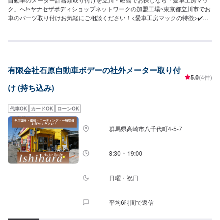
ク」へ!~ヤナセザボディショップネットワークの加盟工場~東京都立川市でお
車のパーツ取り付けお気軽にご相談ください！<愛車工房マックの特徴>✔️見
積・代車無料！✔️保険修理OK！✔️お車のお手入れ・メンテナンスもお任せく
ださい！✔️部品の持ち込みも可能！オファーにて詳細情報と車種や型番など
をお送りください<作業の流れ>【1】オファーにてお問い合わせ【2】入庫・
ご相談【3】現社確認・入庫検査・お見積【4】お車の整備【5】整備代金の
お支払い【6】出庫（ご納車、またはご来店）<代車について>代車をご用意
有限会社石原自動車ボデーの社外メーター取り付
しています。お車の作業中は代車をご利用ください。※代車の燃料代はお客様
5.0
(4件)
にご負担いただいております。※状況により貸し出しできかねる場合もござい
け (持ち込み)
ます。<定休日・営業時間>【平日】8:30～19:00【土曜】8:30～18:00【日曜
（受付のみ可）】9:00～18:00祝日定休
代車OK
カードOK
ローンOK
群馬県高崎市八千代町4-5-7
8:30 ~ 19:00
日曜・祝日
平均6時間で返信