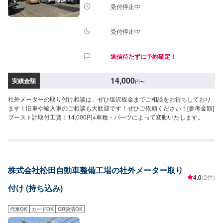
受付停止中
受付停止中
返信待たずに予約確定！
14,000
実績金額
円
〜
社外メーターの取り付け相談は、ぜひ塩沢板金までご相談をお待ちしており
ます！旧車や輸入車のご相談も大歓迎です！ぜひご依頼ください！[参考金額]
ブースト計取付工賃：14,000円※車種・パーツによって変動いたします。
株式会社松田自動車整備工場の社外メーター取り
4.0
(2件)
付け (持ち込み)
代車OK
カードOK
QR決済OK