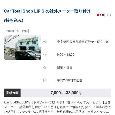
報をオファーにてお送りいただけますとスムーズに対応可能です。<代車につ
いて>代車をご用意しています。お車の作業中は代車をご利用ください。※代
Car Total Shop LIP'S の社外メーター取り付け
車の燃料代はお客様にご負担いただいております。<入庫受付可能日・営業時
5.0
(1件)
間>入庫受付可能日：水・木・金営業時間：9:00~18:00
(持ち込み)
代車OK
カードOK
東京都西多摩郡瑞穂町殿ケ谷539−10
9:00 ~ 18:00
日曜・祝日
平均27時間で返信
7,000
38,000
実績金額
円
〜
円
CarTotalShopLIP'Sはお車のパーツ取り付け・交換も承っております！【追加
メーター・計器類取り付け】のことはお気軽にご相談ください！<当社の特徴
>◾納得していただけるお見積りから、無料代車のご用意まで自社スタッフが