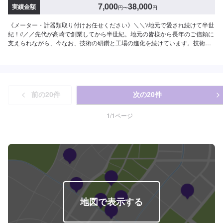
7,000
38,000
実績金額
円
〜
円
《メーター・計器類取り付けお任せください》＼＼\\地元で愛され続けて半世
紀！//／／先代が高崎で創業してから半世紀。地元の皆様から長年のご信頼に
支えられながら、今なお、技術の研鑽と工場の進化を続けています。技術は
もちろんの事、お客様のご予算、納期、代車が必要、移動が難しい（レッカ
ーしてほしい）などなど…お車のお困りごとについては何でもご相談くださ
い。お困りごとにお応えし、解決する「対応力」で、お客様のカーライフの
お役に立てればと考えています。基本的なことから、パーツの選択、仕上が
りの精度までいくつかのプランをご提示の上、お客様にご納得いただけるプ
前の
20
件
次の
20
件
ランで作業を進めて参ります。常連さんから初めての方まで、ご来店を心か
らお待ちしております。--------------------------------------------------【1】オファー
にてお問い合わせ【2】お見積り【3】お見積りにご納得いただければ作業開
1
/
1
ページ
始【4】仕上がり次第納車《パーツの持ち込み》☑新品・中古パーツの持ち込
みOK！オファーの際、使用されるパーツのお写真や詳細などをお送りくださ
い。《代車について》お車をお預かりしている間、ご入用のお客様には代車
を無料でご用意しております。詳しくはお気軽にお問い合わせください。※ガ
ソリン代はお客様にご負担いただきます。【定休日・営業時間】定休日：第
二水曜日営業時間：8:30~19:00
地図で表示する