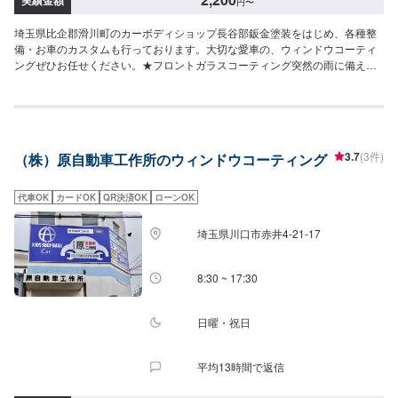
円
〜
埼玉県比企郡滑川町のカーボディショップ長谷部鈑金塗装をはじめ、各種整
備・お車のカスタムも行っております。大切な愛車の、ウィンドウコーティ
ングぜひお任せください。★フロントガラスコーティング突然の雨に備え
て！視界スッキリ！！！※撥水用のワイパーも同時交換をおすすめしていま
す！★耐久性：約2、3ヶ月（環境により前後します）お気軽にご相談下さ
い。<料金表>【ガラス撥水】全ての車種フロントガラスのみで：2,200円※上
記価格は税別価格となります。比企郡滑川町で年間修理台数500台の実績が
あります！車の板金・車検・販売のトータルサポート工場です。国産車全メ
3.7
(3件)
（株）原自動車工作所のウィンドウコーティング
ーカーの修理に対応しておりますので「他のお店では断られてしまった…」
という方はお気軽にご相談ください！各保険会社の指定修理工場にもなって
いるので保険修理のご相談もお待ちしております。カーリースも行っており
代車OK
カードOK
QR決済OK
ローンOK
ますので気になる方はお声がけください。
埼玉県川口市赤井4-21-17
8:30 ~ 17:30
日曜・祝日
平均13時間で返信