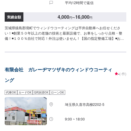
平均12時間で返信
4,000
16,000
実績金額
円
〜
円
茨城県猿島郡境町でウィンドウコーティングは平井自動車へお任せくださ
い！◾創業５０年以上の老舗の技術と最新設備で、お車をしっかり点検・整
備！◾１００％自社で対応！外注は使いません！【国の指定整備工場】◾お車
のトータルサポート！どんなことでもご相談下さい！★ハンドルを少し曲げ
ないと車がまっすぐ走らない…★タイヤの片減りが気になる…★他店で断ら
れてしまった…★保険を使えべきなのかわからない…などのご相談もお気軽
にどうぞ！【定休日・営業時間】定休日：第一日曜日、水曜日営業時間：
9:00~17:30【1】オファーにてお問い合わせ【2】お見積り【3】お見積りに
有限会社 ガレーヂマツザキのウィンドウコーティ
ご納得いただければ作業開始【4】仕上がり次第納車-----納期について-----納
-
(-件)
期は通常1日～2日程度で納車となります。車種や条件などにより、納期は前
ング
後する場合がございます。予めご了承ください。-----代車について-----無料の
代車をご用意しています。お車の作業中は代車をご利用ください。※代車の燃
料代はお客様にご負担いただいております。※内容などにより貸し出し出来か
代車OK
カードOK
QR決済OK
ローンOK
ねる場合もございます。-----ご来店時の注意、受付方法-----入庫の際はお気を
つけてお越しください。駐車スペースは事務所前のお客様駐車スペースに駐
埼玉県久喜市高柳2202-5
車してください。受付はスタッフへ「メンテモで予約しました」とお伝えく
ださい。ご案内いたします。
9:00 ~ 18:00