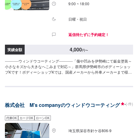
9:00 ~ 18:00
日曜・祝日
返信待たずに予約確定！
4,000
実績金額
円
〜
-----------ウィンドウコーティング-----------「傷や凹みを伊勢崎にて鈑金塗装～
小さなキズから大きなへこみまで対応～」群馬県伊勢崎市のボディーショッ
プKです！ボディーショップKでは、国産メーカーから外車メーカーまで様々
なお車を伊勢崎市にて対応してきた実績があり、他社で断られてしまったよ
うなお車であっても鈑金塗装で修理いたします。線キズからへこみ・塗装の
色あせや剥げなどお客様の大切な愛車をプロの技でお直しいたします。お困
りのことがございましたらなんでもご相談ください！鈑金塗装のプロフェッ
ショナルがお車の状態をしっかりと判断し、適切な修理の方法をご提案いた
-
(-件)
株式会社 M's companyのウィンドウコーティング
します。フロンガス交換機有！最新車種のエアコン修理も対応できます！全
員業界歴20年以上の大ベテランの作業員です。お客様の愛車をご安心してお
任せください！--------------------------------------------------【1】オファーにてお問
代車OK
カードOK
ローンOK
い合わせ【2】お見積り【3】お見積りにご納得いただければ作業開始【4】
仕上がり次第納車-----------パーツ持ち込みについて-----------パーツの持ち込み
埼玉県深谷市針ケ谷806‐9
可能です。オファーにて詳細をお願い致します。【定休日・営業時間】定休