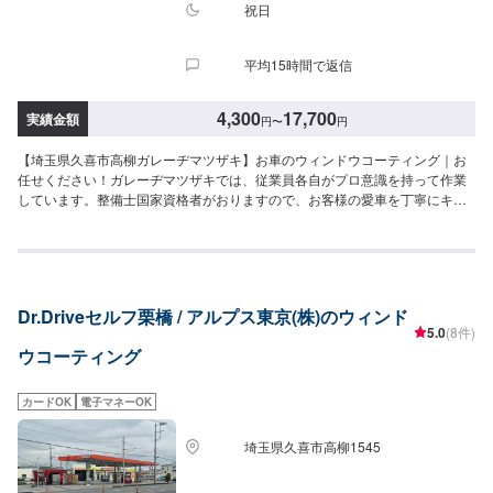
祝日
平均15時間で返信
4,300
17,700
実績金額
円
〜
円
【埼玉県久喜市高柳ガレーヂマツザキ】お車のウィンドウコーティング｜お
任せください！ガレーヂマツザキでは、従業員各自がプロ意識を持って作業
しています。整備士国家資格者がおりますので、お客様の愛車を丁寧にキレ
イに仕上げる事をモットーとしております。安心してご依頼ください。【1】
オファーにてお問い合わせ【2】お見積り【3】お持ち込み・引き取り【4】
正式なお見積り【5】作業開始【6】納車時のお支払い<代車について>ガレー
ヂマツザキでは、鈑金・塗装・修理等で愛車をお預かりしている間、代車を
お貸し致します。台数も豊富な20台ご用意しております。事前に予約が必要
Dr.Driveセルフ栗橋 / アルプス東京(株)のウィンド
となる場合もございますので、まずはお気軽にご相談ください。※代車の燃料
5.0
(8件)
代はお客様にご負担いただいております。<定休日・営業時間>定休日：なし
ウコーティング
営業時間：9:00~18:00クレジット・QR決済などをご希望の方は事前にお申し
付けください。
カードOK
電子マネーOK
埼玉県久喜市高柳1545