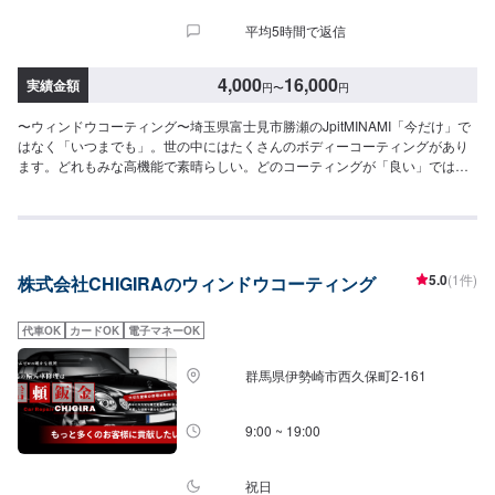
平均5時間で返信
4,000
16,000
実績金額
円
〜
円
〜ウィンドウコーティング〜埼玉県富士見市勝瀬のJpitMINAMI「今だけ」で
はなく「いつまでも」。世の中にはたくさんのボディーコーティングがあり
ます。どれもみな高機能で素晴らしい。どのコーティングが「良い」ではな
く、運転していて気持ちがいい。そんなお客さまの笑顔をいつまでも提供し
続けたい、そんな思いで作業します！WeloveCarsクルマが好き、だからクル
マ屋さんなんです。『Maintenance』愛車のメンテナンス、皆さんいつ行っ
ていますか？クルマの日常で気になるメンテナンスも当店におまかせ！【1】
オファーにてお問い合わせ【2】お見積り【3】お見積りにご納得いただけれ
5.0
(1件)
株式会社CHIGIRAのウィンドウコーティング
ば作業開始【4】仕上がり次第納車『パーツ持ち込みOK！⭕️』欲しくて買っ
たけどうまく付けられない、そんな経験はございませんか？ジェイピットミ
ナミでは、自らがネットで購入したパーツを取り付けることが可能です。ク
代車OK
カードOK
電子マネーOK
ルマ好きの皆さんのピットワーカーにおまかせください。『代車について』
代車をご用意しています。お車の作業中は代車をご利用ください。※代車の燃
群馬県伊勢崎市西久保町2-161
料代はお客様にご負担いただいております。『営業時間・定休日』営業時
間：8:30〜18:00定休日：日・祝・第一月曜
9:00 ~ 19:00
祝日