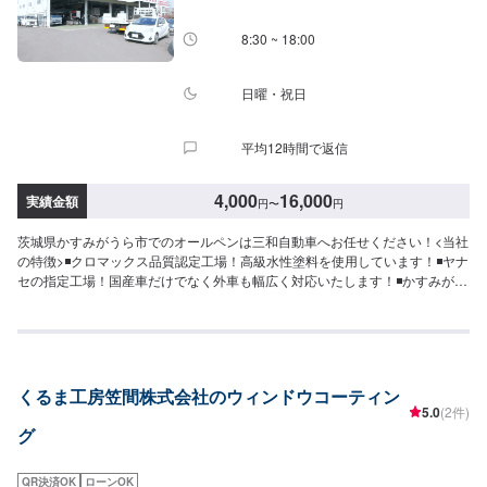
様に笑顔を届けられるよう、新しいお店のオープンも進んでおります。
8:30 ~ 18:00
日曜・祝日
平均12時間で返信
4,000
16,000
実績金額
円
〜
円
茨城県かすみがうら市でのオールペンは三和自動車へお任せください！<当社
の特徴>◾クロマックス品質認定工場！高級水性塗料を使用しています！◾ヤナ
セの指定工場！国産車だけでなく外車も幅広く対応いたします！◾かすみがう
ら市の老舗自動車整備工場！どんなことでもご相談下さい！<お客様のご予算
やご希望の時間に応じてプランをご提案！>★お安く済ませたい…★お時間が
あまり取れない…などのご相談もお気軽にどうぞ！【1】オファーにてお問い
合わせ【2】お見積り【3】お見積りにご納得いただければ作業開始【4】仕
上がり次第納車-----納期について-----納期は通常2日～3日程度で納車となりま
くるま工房笠間株式会社のウィンドウコーティン
す。(要相談)納期は前後する場合がございます。予めご了承ください。-----代
5.0
(2件)
車について-----無料の代車をご用意しています。お車の作業中は代車をご利用
グ
ください。※代車の燃料代はお客様にご負担いただいております。-----ご来店
時の注意、受付方法-----入庫の際はお気をつけてお越しください。駐車スペー
スは事務所前の空いているスペースに駐車してください。受付はスタッフへ
QR決済OK
ローンOK