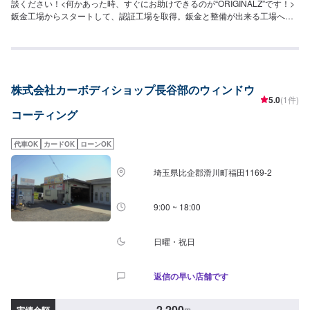
談ください！<何かあった時、すぐにお助けできるのが“ORIGINALZ”です！>
鈑金工場からスタートして、認証工場を取得。鈑金と整備が出来る工場へと
変わりました。全ては【笑顔の為に】をモットーにしており、お客様のご相
談は絶対に妥協をしないプロの自信と技術で全力で対応させていただきま
す。信頼と安心をお届けし、最後には笑顔になっていただけるよう努めま
す。今現在も特定整備工場として、ブレーキサポートのエーミングなどの技
術向上を目指しております。そこから、新車のエブリイやジムニーなどのカ
株式会社カーボディショップ長谷部のウィンドウ
スタムなどにも力を入れ、工場での一貫作業として今までのノウハウを生か
5.0
(1件)
しております。当店はただ車を修理したり販売するだけでなく、お客様に何
コーティング
かあった時にすぐに駆け付け、相談に乗り、対応から解決まで導くことがで
きるお店です。更にトータルサービスを提供することが可能ですので、「車
の身近な相談役」として、お困りの際はお気軽にご相談ください。【1】オフ
代車OK
カードOK
ローンOK
ァーにてお問い合わせ【2】お見積り【3】お見積りにご納得いただければ作
業開始【4】仕上がり次第納車-----納期について-----納期は通常1日～2日程度
埼玉県比企郡滑川町福田1169-2
で納車となります。(要相談)納期は前後する場合がございます。予めご了承く
ださい。-----代車について-----代車をご用意しています。お車の作業中は代車
をご利用ください。※代車の燃料代はお客様にご負担いただいております。---
9:00 ~ 18:00
--ご来店時の注意、受付方法-----お客様をお待たせしないために、お越しの際
は一度お電話いただけますよう願います。ご来店時にはお客様用駐車場にお
停めください。受付はスタッフへ「メンテモで予約しました」とお伝えくだ
日曜・祝日
さい。ご案内いたします。【定休日・営業時間】定休日：火曜日、第二第四
月曜日営業時間：9:00~18:00
返信の早い店舗です
2,200
実績金額