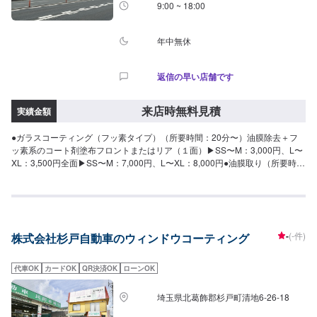
9:00 ~ 18:00
年中無休
返信の早い店舗です
来店時無料見積
実績金額
●ガラスコーティング（フッ素タイプ）（所要時間：20分〜）油膜除去＋フ
ッ素系のコート剤塗布フロントまたはリア（１面）▶︎SS〜M：3,000円、L〜
XL：3,500円全面▶︎SS〜M：7,000円、L〜XL：8,000円●油膜取り（所要時
間：10分〜）専用クリーナーで油膜をキレイに落としますフロントまたはリ
ア▶︎１面：1,500円フロントとリア▶︎２面：3,000円
-
(-件)
株式会社杉戸自動車のウィンドウコーティング
代車OK
カードOK
QR決済OK
ローンOK
埼玉県北葛飾郡杉戸町清地6-26-18