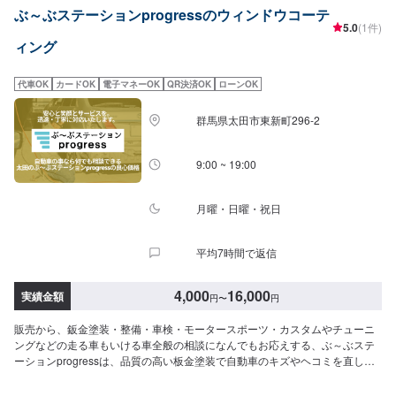
ぶ～ぶステーションprogressのウィンドウコーテ
質への絶対の自信。とにかく安心してお任せください。<ご希望と条件に応じ
5.0
(1件)
たパーソナルメニューを提案！>「技術的なクオリティの提供はもちろん、お
ィング
客様目線での最善のメニューと車輌価値をできる限り下げない処理をいかに
提案できるか。」それが「サービス業」としてのプライド。お客様それぞれ
のニーズや条件に確実に応えることにこだわります。【1】オファーにてお問
代車OK
カードOK
電子マネーOK
QR決済OK
ローンOK
い合わせ【2】お見積り【3】お見積りにご納得いただければ作業開始【4】
仕上がり次第納車-----納期について-----納期は通常1日～2日程度で納車となり
群馬県太田市東新町296-2
ます。(要相談)納期は前後する場合がございます。予めご了承ください。-----
ご来店時の注意、受付方法-----入庫の際はお気をつけてお越しください。駐車
スペースは事務所前の空いているスペースに駐車してください。受付はスタ
9:00 ~ 19:00
ッフへ「メンテモで予約しました」とお伝えください。ご案内いたします。
【定休日・営業時間】定休日：日曜日祝日第二土曜日営業時間：8:30~17:30
月曜・日曜・祝日
平均7時間で返信
4,000
16,000
実績金額
円
〜
円
販売から、鈑金塗装・整備・車検・モータースポーツ・カスタムやチューニ
ングなどの走る車もいける車全般の相談になんでもお応えする、ぶ～ぶステ
ーションprogressは、品質の高い板金塗装で自動車のキズやヘコミを直しま
す。プロフェッショナルな技術と知識を持ったスタッフが、お客様の安全を
守るため、定期点検を実施しております。車検のお見積りは無料で行います