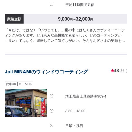
平均11時間で返信
9,000
32,000
実績金額
円
〜
円
「今だけ」ではなく「いつまでも」。世の中にはたくさんのボディーコーテ
ィングがあります。どれもみな高機能で素晴らしい。どのコーティングが
「良い」ではなく、運転していて気持ちがいい。そんなお客さまの笑顔をい
つまでも提供し続けたい。お車のウィンドウコーティングお気軽にご相談く
ださい！【パーツについて】パーツの持ち込み・ご購入も可能です。ご希望
のお客様は車種情報と、持ち込み・ご購入希望の旨をオファー備考欄にご記
載ください。【代車について】作業中は代車の貸し出しが可能です。※燃料代
はお客様負担となります【営業時間・定休日】営業時間:9:00〜20:00定休日
5.0
(8件)
Jpit MINAMIのウィンドウコーティング
代車OK
ローンOK
埼玉県富士見市勝瀬909‐1
8:30 ~ 18:00
日曜・祝日