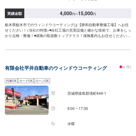
4,000
15,000
実績金額
円
〜
円
栃木県栃木市でのウィンドウコーティングは【静和自動車整備工場】へお任
せください！<当社の特徴>◾自社工場の充実設備と確かな技術で、お車をしっ
かり点検・整備！◾保険の取扱数トップクラス！保険案内もお任せください！
◾車の購入から日々のメンテナンス、修理に至るまでトータルサポート！<お
客様のご予算やご希望の時間に応じてプランをご提案！>★お安く済ませた
い…★お時間があまり取れない…などのご相談もお気軽にどうぞ！【1】オフ
ァーにてお問い合わせ【2】お見積り【3】お見積りにご納得いただければ作
業開始【4】仕上がり次第納車-----納期について-----納期は通常1日～2日程度
-
(-件)
有限会社平井自動車のウィンドウコーティング
で納車となります。納期は前後する場合がございます。予めご了承くださ
い。-----代車について-----代車をご用意しています。お車の作業中は代車をご
利用ください。※代車の燃料代はお客様にご負担いただいております。-----ご
代車OK
カードOK
ローンOK
来店時の注意、受付方法-----入庫の際はお気をつけてお越しください。駐車ス
ペースは事務所前の空いているスペースに駐車してください。受付はスタッ
茨城県猿島郡境町649-1
フへ「メンテモで予約しました」とお伝えください。ご案内いたします。
【定休日・営業時間】定休日：日曜日、祝日営業時間：8:30~17:30
9:00 ~ 17:30
水曜