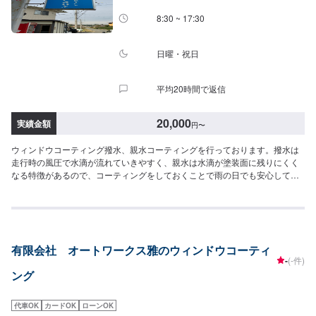
日：日曜日、祝日営業時間：8:30~17:30
8:30 ~ 17:30
日曜・祝日
平均20時間で返信
20,000
実績金額
円
〜
ウィンドウコーティング撥水、親水コーティングを行っております。撥水は
走行時の風圧で水滴が流れていきやすく、親水は水滴が塗装面に残りにくく
なる特徴があるので、コーティングをしておくことで雨の日でも安心して運
転をすることができます。お気軽にご依頼ください。詳しいお見積りは、入
庫していただいた後にご提示させていただきます。-----------------------------------
----------------当社は埼玉県深谷市にある自動車整備工場です。国産車から輸入
車(特にドイツ車の修理を得意としています)、中古から最新の車まで幅広く作
業を承っております。キズヘコミ修理の鈑金塗装を1番得意としております
有限会社 オートワークス雅のウィンドウコーティ
が、車検やパーツ取り付け等まで幅広くご対応させていただきます。スタッ
-
(-件)
フ全員が自動車整備士の国家資格を持っておりますのでお客様の大切なお車
ング
の整備は是非私たちにお任せください！お客様にご満足していただけるよ
う、丁寧に作業に取り組ませていただきます。
代車OK
カードOK
ローンOK