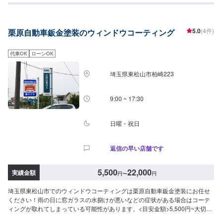
ので、お気軽にお問い合わせください。ブレーキパッドの交換や車内のクリ
ーニングまで、幅広いサービスを手掛けております。太田の地域密着で、ア
フターフォローにも素早く対応します。お客様に喜んでいただける的確なア
5.0
(4件)
栗原自動車鈑金塗装のウィンドウコーティング
ドバイスを心掛けております。--------------------------------------------------【1】オ
ファーにてお問い合わせ【2】お見積り【3】お見積りにご納得いただければ
作業開始【4】仕上がり次第納車-----納期について-----納期は通常2日～3日程
代車OK
ローンOK
度で納車となります。納期は前後する場合がございます。予め、ご了承くだ
さい。-----代車について-----無料の代車をご用意しています。お車の作業中は
埼玉県東松山市柏崎223
代車をご利用ください。※代車の燃料代はお客様にご負担いただいておりま
す。-----ご来店時の注意、受付方法-----当工場は太田桐生インターチェンジか
ら５分入庫の際はお気をつけてお越しください。駐車スペースは工場前の空
9:00 ~ 17:30
いているスペースに駐車してください。受付はスタッフへ「メンテモで予約
しました」とお伝えください。ご案内いたします。【定休日・営業時間】定
休日：日曜日営業時間：9:00~19:00
日曜・祝日
返信の早い店舗です
5,500
22,000
実績金額
円
〜
円
埼玉県東松山市でのウィンドウコーティングは栗原自動車鈑金塗装にお任せ
ください！雨の日に窓ガラスの水捌けが悪いなどの症状がある場合はコーテ
ィングが取れてしまっている可能性があります。<目安金額>5,500円~大切な
お車を栗原自動車さんへお任せしてよかったと思ってもらえるよう「親切・