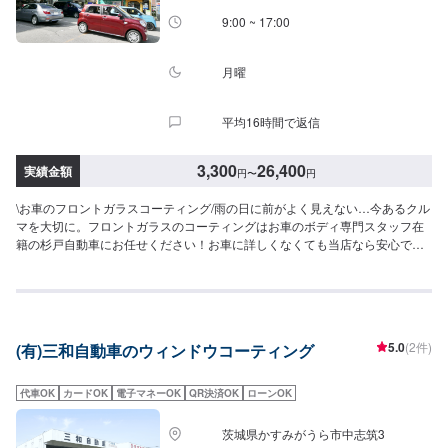
9:00 ~ 17:00
月曜
平均16時間で返信
3,300
26,400
実績金額
円
〜
円
\お車のフロントガラスコーティング/雨の日に前がよく見えない…今あるクル
マを大切に。フロントガラスのコーティングはお車のボディ専門スタッフ在
籍の杉戸自動車にお任せください！お車に詳しくなくても当店なら安心で
す！説明力も品質です、安心してご利用くださいませ。フロントガラス撥水
コーティングだけでなく、うろこ取りや油膜取りも対応しております。<料金
目安>【撥水コーティング】前面ガラスのみ：3,300円〜前面+運転席+助手
席：5,500円〜すべての窓：11,000円〜【うろことり・油膜取り各】●国産
車：3,300円前後●ベンツA/B･BMW1･VWポロなど：11,000円〜●ベンツC･
5.0
(2件)
(有)三和自動車のウィンドウコーティング
BMW3･VWゴルフなど：12,100円〜●ベンツE･BMW5/6･VWパサートなど：
13,200円〜●ベンツS･BMW7･Audi7/8など：14,300円〜●ベンツG･BMWX･
VWトゥアレグなど：15,400円〜他店購入車の対応も、輸入車の対応も、ク
代車OK
カードOK
電子マネーOK
QR決済OK
ローンOK
ルマの購入もいろいろ、説明力も対応力も！1969年に創業して以来、50年以
上この地でお店を営業させていただいております。チェーン店への加盟、地
茨城県かすみがうら市中志筑3
元の皆様の支えでここまで1歩ずつ成長をさせて頂きました。これからもお客