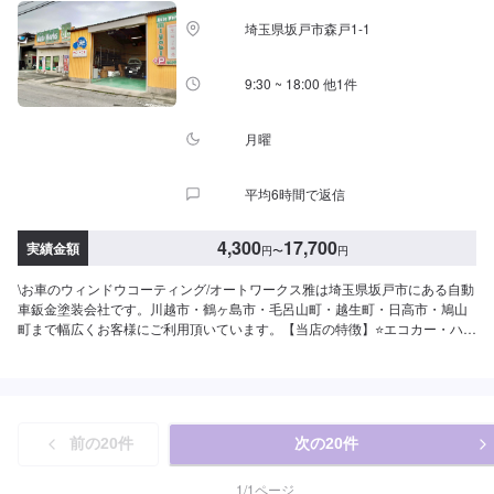
埼玉県坂戸市森戸1-1
9:30 ~ 18:00 他1件
月曜
平均6時間で返信
4,300
17,700
実績金額
円
〜
円
\お車のウィンドウコーティング/オートワークス雅は埼玉県坂戸市にある自動
車鈑金塗装会社です。川越市・鶴ヶ島市・毛呂山町・越生町・日高市・鳩山
町まで幅広くお客様にご利用頂いています。【当店の特徴】⭐️エコカー・ハイ
ブリットの対応店⭐️国の認可を受けた認証工場⭐️軽自動車から輸入車まで、ど
んなお車でも対応します！キズへこみから、自走不能な事故車・車検・点
検・ドレスアップ・保険・販売まで、お車のことなら何でも当社にお任せく
ださい！【代車について】🚙代車の無料貸し出しを行なっております。ご希
望の方はお気軽にお問合せください。※燃料代はお客様負担となります。【注
前の
20
件
次の
20
件
意点】⚠️パーツ持ち込み対応可能です。持ち込みご希望の方はオファーに
て、パーツの詳細や型番、お車の情報を必ずご入力ください。【営業時間・
定休日】⏰営業時間：9時30分〜18時🗓定休日：月曜・祝日
1
/
1
ページ