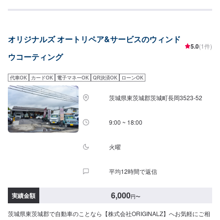
丁寧・誠意」をモットーに日々対応させていただいております。専門の鈑
金・塗装では、高い技術で満足な仕上がりを常にご提供できるよう研鑽努力
し、安心運転のための整備・修理、車をもっと楽しむためのレストアやカス
タムなどのサービスもご提供しております。保険代理店業務にも力を入れ、
オリジナルズ オートリペア&サービスのウィンド
お客様のカーライフを幅広く支えてまいります。オイル交換や車検、タイヤ
5.0
(1件)
交換などの基本的な車のメンテナンスも承っておりますのでお困りの際はお
ウコーティング
気軽にご相談ください！
代車OK
カードOK
電子マネーOK
QR決済OK
ローンOK
茨城県東茨城郡茨城町長岡3523-52
9:00 ~ 18:00
火曜
平均12時間で返信
6,000
実績金額
円
〜
茨城県東茨城郡で自動車のことなら【株式会社ORIGINALZ】へお気軽にご相