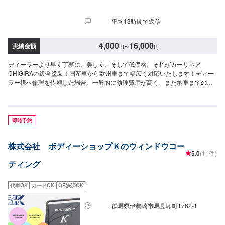
平均13時間で返信
4,000
16,000
実績金額
円
〜
円
ディーラーより早く丁寧に、美しく、そして低価格、それがカーリペア
CHIGIRAの鈑金塗装！国産車から欧州車まで幅広く対応いたします！ディー
ラー様へ修理を依頼した場合、一般的に修理費用が高く、また納車までの時
間がかかるといった声がよく聞かれます。それはディーラー様が直接直すわ
けではなく、外部の下請け工場へ修理を委託し、基本的には不具合箇所の修
理を部品交換で対応してしまうから。私たちなら自社工場で即施工し、でき
るだけ部品交換をせず、修理対応いたします。私達は鈑金塗装のプロフェッ
即時予約
ショナルです。大切なお車はぜひ、カーリペアCHIGIRAにおまかせくださ
い！--------------------------------------------------【1】オファーにてお問い合わせ
株式会社 ボディーショップＫのウィンドウコー
【2】お見積り【3】お見積りにご納得いただければ作業開始【4】仕上がり
5.0
(11件)
次第納車□納期について□通常1~2日程度で納車いたします。車種や状態によ
ティング
り納期が前後する場合がございます。予め、ご了承ください。□代車について
□作業中は無料の代車をご利用ください。※燃料代は、お客様負担となってお
ります。予め、ご了承ください。□パーツ持ち込みについて□パーツの持ち込
代車OK
カードOK
QR決済OK
み可能です。オファーの際に持ち込みパーツの詳細をご入力ください。【定
休日・営業時間】定休日：祝日営業時間：9:00~19:00
群馬県伊勢崎市馬見塚町1762‐1