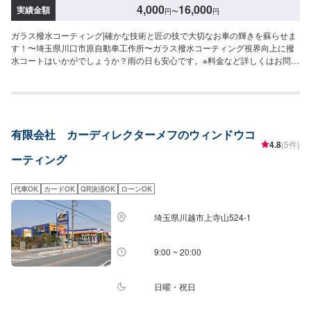
4,000
16,000
実績金額
円
〜
円
ガラス撥水コーティング|確かな技術と匠の技で大切なお車の輝きを蘇らせま
す！〜埼玉県川口市原自動車工作所〜ガラス撥水コーティング視界向上に撥
水コートはいかがでしょうか？雨の日も安心です。※料金など詳しくはお問合
せください。※要予約になります【原自動車工作所のコーティング】✔️一番大
切な下処理を磨きのプロが丁寧に行います！✔️新車並みの輝きをより長く持
続可能お客様のニーズに合わせた料金設定をご用意しておりますのでお気軽
にお問合せください。国産車から輸入車(外車)まで、すべてのお車の対応が可
能です！【パーツ持ち込み可能】持ち込みパーツの対応もいたします。※パー
有限会社 カーディレクターメフのウィンドウコ
ツの不備などにより、取り付けができなかった場合でも、動作確認などで発
4.8
(5件)
生した工賃をご請求させていただきますので、あらかじめご了承ください。
ーティング
【代車について】無料代車（無保険時）を24台ご用意しております。燃料代
はお客さま負担となりますので、ご了承ください。【営業時間・定休日】営
業時間：8:30〜17:30定休日：日・祝・第一、第三月曜日
代車OK
カードOK
QR決済OK
ローンOK
埼玉県川越市上寺山524-1
9:00 ~ 20:00
日曜・祝日