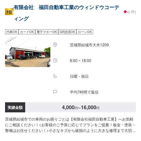
有限会社 福田自動車工業のウィンドウコーテ
1位
-
(-件)
ィング
代車OK
カードOK
電子マネーOK
QR決済OK
ローンOK
茨城県結城市大木1209
8:00 ~ 18:00
日曜・祝日
平均7時間で返信
4,000
16,000
実績金額
円
〜
円
茨城県結城市での車両のお困りごとは【有限会社福田自動車工業】へお気軽
にご相談ください！<お客様のご予算に応じてプランをご提案！板金・塗装・
整備はお任せください！>小さなキズから破損のように大きな修理まで大切な
お車の鈑金は福田自動車にお任せ下さい。福田自動車では、キズや破損状況