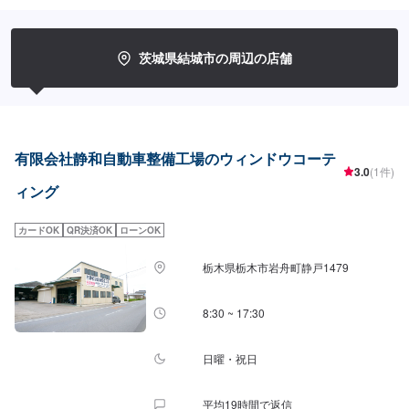
に合わせて最適な修理方法をご提案します。お客様のご要望・ご予算をお聞
きし、最適な施工方法をご提案しますので、お気軽にお問い合わせ下さい。
【1】オファーにてお問い合わせ【2】お見積り【3】お見積りにご納得いた
だければ作業開始【4】仕上がり次第納車-----納期について-----納期は通常1日
茨城県結城市の周辺の店舗
～2日程度で納車となります。(要相談)納期は前後する場合がございます。予
めご了承ください。-----代車について-----代車をご用意しています。お車の作
業中は代車をご利用ください。※代車の燃料代はお客様にご負担いただいてお
ります。-----ご来店時の注意、受付方法-----入庫の際はお気をつけてお越しく
ださい。駐車スペースは事務所前の空いているスペースに駐車してくださ
い。受付はスタッフへ「メンテモで予約しました」とお伝えください。ご案
有限会社静和自動車整備工場のウィンドウコーテ
内いたします。【定休日・営業時間】定休日：日曜、祝日営業時間：
3.0
(1件)
8:00~18:00
ィング
カードOK
QR決済OK
ローンOK
栃木県栃木市岩舟町静戸1479
8:30 ~ 17:30
日曜・祝日
平均19時間で返信