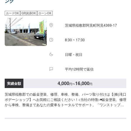
ング
お見積りにご納得いただければ作業開始【4】仕上がり次第納車-----納期につ
いて-----納期は通常2日～3日程度で納車となります。(要相談)納期は前後する
場合がございます。予めご了承ください。-----代車について-----代車をご用意
カードOK
QR決済OK
ローンOK
しています。お車の作業中は代車をご利用ください。※代車の燃料代はお客様
にご負担いただいております。-----ご来店時の注意、受付方法-----入庫の際は
茨城県稲敷郡阿見町阿見4369-17
お気をつけてお越しください。駐車スペースは事務所前の空いているスペー
スに駐車してください。受付はスタッフへ「メンテモで予約しました」とお
伝えください。ご案内いたします。【定休日・営業時間】定休日：年中無休
8:30 ~ 17:30
（大型連休のみ休み）営業時間：9:00~18:00
日曜・祝日
平均12時間で返信
4,000
16,000
実績金額
円
〜
円
茨城県稲敷郡での鈑金塗装、修理、車検、整備、パーツ取り付けは【(株)滝口
ボデーショップ】へお気軽にご相談ください！<当社の特徴>◾鈑金塗装、修理
から車検、整備まであなたの愛車をトータルでサポート。「ワンストップ」
対応が『滝口ボデーショップ』の最大の強み。幅広いサービスメニューで、
どんな内容のご相談もトータルで承ります。車種を問わず、お車の事ならな
んでもお問い合わせください。◾プロの熟練の技が納得の仕上がりをお約束。
鈑金塗装のプロフェッショナルたちが、その持てる力の最大限を、お客様の
愛車に注ぎます。ディーラーと比べても遜色ない技術力から生まれる修理品