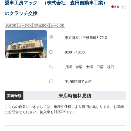
愛車工房マック （株式会社 森田自動車工業）
---------【1】オファーにてお問い合わせ【2】お見積り【3】お見積りにご納
5.0
(-件)
得いただければ作業開始【4】仕上がり次第納車-----納期について-----納期は
のクラッチ交換
通常1日～2日程度で納車となります。納期は前後する場合がございます。予
め、ご了承ください。-----代車について-----無料の代車をご用意しています。
お車の作業中は代車をご利用ください。※代車の燃料代はお客様にご負担いた
代車OK
カードOK
QR決済OK
ローンOK
だいております。-----ご来店時の注意、受付方法-----倉賀野バイパスを高崎方
面に進み、宮原町交差点を北（高崎/島野町方面）に曲がり直進すると約500
東京都立川市砂川町8-72-3
メートルで左手の交差点角に当店があります。入庫の際はお気をつけてお越
しください。駐車スペースは事務所前の空いているスペースに駐車してくだ
さい。受付はスタッフへ「メンテモで予約しました」とお伝えください。ご
9:00 ~ 18:00
案内いたします。【定休日・営業時間】定休日：日曜日、祝日、第二土曜日
営業時間：8:30~18:00
月曜・金曜・土曜・日曜・祝日
平均8時間で返信
来店時無料見積
実績金額
こちらの作業につきましては、車種や仕様により費用が異なります。お気軽
にお問合せください。輸入車も対応OKです。