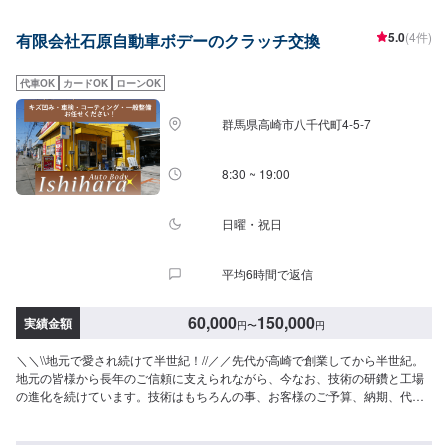
5.0
(4件)
有限会社石原自動車ボデーのクラッチ交換
代車OK
カードOK
ローンOK
群馬県高崎市八千代町4-5-7
8:30 ~ 19:00
日曜・祝日
平均6時間で返信
60,000
150,000
実績金額
円
〜
円
＼＼\\地元で愛され続けて半世紀！//／／先代が高崎で創業してから半世紀。
地元の皆様から長年のご信頼に支えられながら、今なお、技術の研鑽と工場
の進化を続けています。技術はもちろんの事、お客様のご予算、納期、代車
が必要、移動が難しい（レッカーしてほしい）などなど…お車のお困りごと
については何でもご相談ください。お困りごとにお応えし、解決する「対応