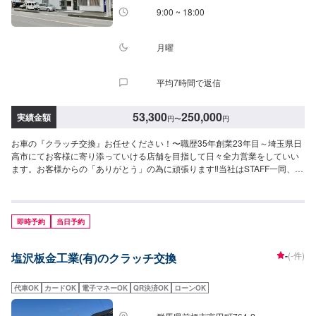
9:00 ~ 18:00
月曜
平均7時間で返信
53,300
250,000
実績金額
円
〜
円
お車の『クラッチ交換』お任せください！〜職歴35年創業23年目～埼玉県日
高市にてお客様に寄り添っていける店舗を目指して日々全力営業をしていい
ます。お客様からの「ありがとう」の為に頑張ります‼当社はSTAFF一同、お
客様の大切なお車のカーコンサルタントとしてお客様にとって一番良い方法
をご提案・ご説明させて頂きます。部品の持ち込みも可能です。ご希望のお
客様は車種情報・車検証・パーツの詳細をオファー送信時にお送りくださ
い。【1】オファーにてお問い合わせ【2】ご入庫・お見積り【3】お見積り
即時予約
当日予約
にご納得いただければ作業開始【4】仕上がり次第納車<代車について>自費
修理、整備に限り代車の貸し出しを無料で行っております。有償でのレンタ
-
(-件)
塩沢板金工業(有)のクラッチ交換
ル貸出も行っております。お気軽にご相談下さい。※代車の燃料代はお客様に
ご負担いただいております。<定休日・営業時間>定休日：月曜日営業時間：
9:00~18:00
代車OK
カードOK
電子マネーOK
QR決済OK
ローンOK