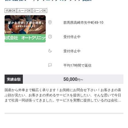
後する場合がございます。予めご了承ください。-----代車について-----無料の
代車をご用意しています。お車の作業中は代車をご利用ください。※代車の燃
代車OK
カードOK
ローンOK
料代はお客様にご負担いただいております。-----ご来店時の注意、受付方法---
--入庫の際はお気をつけてお越しください。駐車スペースは事務所前の空いて
群馬県高崎市矢中町49-10
いるスペースに駐車してください。受付はスタッフへ「メンテモで予約しま
した」とお伝えください。ご案内いたします。【定休日・営業時間】定休
日：月曜日営業時間：9:00~19:00※日曜日のみ9:00~18:00
受付停止中
受付停止中
平均17時間で返信
50,000
実績金額
円
〜
国産から外車まで幅広く承ります！お気軽にお問合せ下さい！お客さまの喜
ぶ顔が見たい、お客さまの求めるサービスを提供したい、そんな思いで今日
まで社員一同頑張ってきました。サービスを実際に提供しているのは会社を
構成している社員ひとりひとりであり、ご満足いただくためにはその社員の
資質や人間力が最も重要になると考えています。これからも社員一同、日々
感謝の気持ちを忘れずに、お客さま第一を考えた必要とされるサービスを提
供できるよう努力し続け、成長を続ける会社でありたいと願っております。
おクルマの事ならどんな事でもお任せ下さい！-----------------------------------------