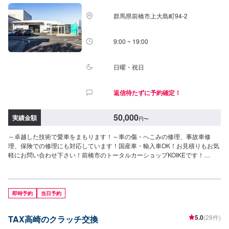
群馬県前橋市上大島町94-2
9:00 ~ 19:00
日曜・祝日
返信待たずに予約確定！
50,000
実績金額
円
〜
～卓越した技術で愛車をまもります！～車の傷・へこみの修理、事故車修
理、保険での修理にも対応しています！国産車・輸入車OK！お見積りもお気
軽にお問い合わせ下さい！前橋市のトータルカーショップKOIKEです！
KOIKEでは高い技術力を持っている職人のみならず自動車の歪みを3次元計測
できる世界初のコンピューター計測診断システムTOUCHや国内外を問わず多
種多様な自動車を骨格(フレーム)修正作業することができる3Dジグ修正機
SERIE100の両方を所有しており、全ての復元作業に妥協しない高い技術力
即時予約
当日予約
と最新設備を揃え完成度の高い修理をご提供します。国産車はもちろん、輸
入車修理もお任せください。他店に修理を断られてしまったお車でも、まず
5.0
(28件)
TAX高崎のクラッチ交換
はお気軽にご相談ください！--------------------------------------------------【1】オフ
ァーにてお問い合わせ【2】お見積り【3】お見積りにご納得いただければ作