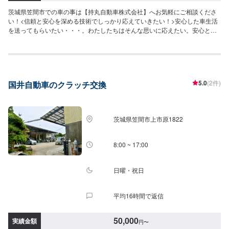
茨城県笠間市での車の事は【持丸自動車株式会社】へお気軽にご相談くださ
い！<信頼と安心を深める技術でしっかり応えていきたい！>安心した車生活
を送ってもらいたい・・・。わたしたちはそんな思いに応えたい。安心と
「快適な空間」を願うあなたのために、整備・修理をご提案していきます。
私たちの仕事は、お客様からいただいた「信頼」という目に見えない絆で繋
がっています。なぜならお客様には、仕事の内容のほとんどは見えないもの
だからです。だからこそひとつひとつ大切に愛情をかけていきたい！信頼を
深める技術でしっかり応えていきたい！そんな気持ちで仕事をしています。
5.0
(2件)
国井自動車のクラッチ交換
ご相談もお気軽にどうぞ！【1】オファーにてお問い合わせ【2】お見積り
【3】お見積りにご納得いただければ作業開始【4】仕上がり次第納車-----納
期について-----納期は通常1週間程度で納車となります。(要相談)納期は前後
する場合がございます。予めご了承ください。-----ご来店時の注意、受付方
茨城県笠間市上市原1822
法-----入庫の際はお気をつけてお越しください。駐車スペースは事務所前の空
いているスペースに駐車してください。受付はスタッフへ「メンテモで予約
しました」とお伝えください。ご案内いたします。【定休日・営業時間】定
8:00 ~ 17:00
休日：日曜日、祝日営業時間：9:00～17:00
日曜・祝日
平均16時間で返信
50,000
実績金額
円
〜