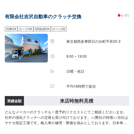
力」で、お客様のカーライフのお役に立てればと考えています。基本的なこ
とから、パーツの選択、仕上がりの精度までいくつかのプランをご提示の
上、お客様にご納得いただけるプランで作業を進めて参ります。常連さんか
-
(-件)
有限会社吉沢自動車のクラッチ交換
ら初めての方まで、ご来店を心からお待ちしております。--------------------------
------------------------【1】オファーにてお問い合わせ【2】お見積り【3】お見
積りにご納得いただければ作業開始【4】仕上がり次第納車《パーツの持ち込
代車OK
カードOK
QR決済OK
ローンOK
み》☑新品・中古パーツの持ち込みOK！オファーの際、使用されるパーツの
お写真や詳細などをお送りください。《代車について》お車をお預かりして
東京都西多摩郡日の出町平井25-3
いる間、ご入用のお客様には代車を無料でご用意しております。詳しくはお
気軽にお問い合わせください。※ガソリン代はお客様にご負担いただきます。
【定休日・営業時間】定休日：第二水曜日営業時間：8:30~19:00
9:00 ~ 19:00
日曜・祝日
平均16時間で返信
来店時無料見積
実績金額
どんなメーカーのクラッチも一度予約リクエストにてご相談くださいませ。
社外の強化クラッチへの交換も受け付けております。<<弊社の特徴>>当社は
ヤナセ指定工場です。輸入車の修理・整備を強みとしております。日本車・
ドイツ車・イタリア車・アメリカ車・電気自動車のことならお任せくださ
い！<<代車について>>工場の代車を26台ご用意しております。交換にお時間