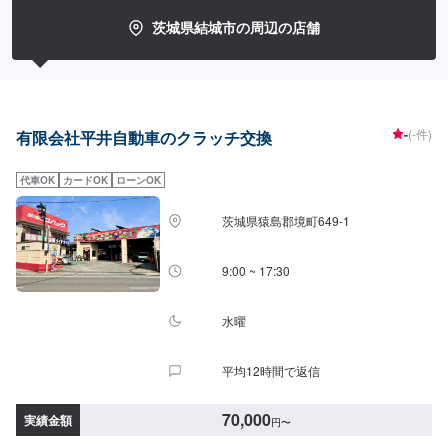
い。【1】オファーにてお問い合わせ【2】お見積り【3】お見積りにご納得
いただければ作業開始【4】仕上がり次第納車-----納期について-----納期は通
茨城県結城市の周辺の店舗
常1日～2日程度で納車となります。(要相談)納期は前後する場合がございま
す。予めご了承ください。-----代車について-----代車をご用意しています。お
車の作業中は代車をご利用ください。※代車の燃料代はお客様にご負担いただ
いております。-----ご来店時の注意、受付方法-----入庫の際はお気をつけてお
越しください。駐車スペースは事務所前の空いているスペースに駐車してく
ださい。受付はスタッフへ「メンテモで予約しました」とお伝えください。
-
(-件)
有限会社平井自動車のクラッチ交換
ご案内いたします。【定休日・営業時間】定休日：日曜、祝日営業時間：
8:00~18:00
代車OK
カードOK
ローンOK
茨城県猿島郡境町649-1
9:00 ~ 17:30
水曜
平均12時間で返信
70,000
実績金額
円
〜