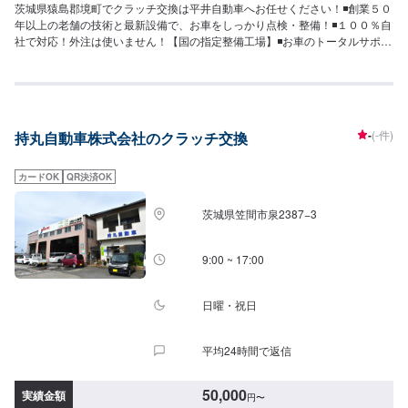
茨城県猿島郡境町でクラッチ交換は平井自動車へお任せください！◾創業５０
年以上の老舗の技術と最新設備で、お車をしっかり点検・整備！◾１００％自
社で対応！外注は使いません！【国の指定整備工場】◾お車のトータルサポー
ト！どんなことでもご相談下さい！★ハンドルを少し曲げないと車がまっす
ぐ走らない…★タイヤの片減りが気になる…★他店で断られてしまった…★
保険を使えべきなのかわからない…などのご相談もお気軽にどうぞ！【定休
日・営業時間】定休日：第一日曜日、水曜日営業時間：9:00~17:30【1】オ
ファーにてお問い合わせ【2】お見積り【3】お見積りにご納得いただければ
-
(-件)
持丸自動車株式会社のクラッチ交換
作業開始【4】仕上がり次第納車-----納期について-----納期は通常2日～3日程
度で納車となります。車種や条件などにより、納期は前後する場合がござい
ます。予めご了承ください。-----代車について-----無料の代車をご用意してい
カードOK
QR決済OK
ます。お車の作業中は代車をご利用ください。※代車の燃料代はお客様にご負
担いただいております。※内容などにより貸し出し出来かねる場合もございま
茨城県笠間市泉2387−3
す。-----ご来店時の注意、受付方法-----入庫の際はお気をつけてお越しくださ
い。駐車スペースは事務所前のお客様駐車スペースに駐車してください。受
付はスタッフへ「メンテモで予約しました」とお伝えください。ご案内いた
9:00 ~ 17:00
します。
日曜・祝日
平均24時間で返信
50,000
実績金額
円
〜