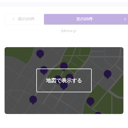
かかる場合にも安心です。<<国家資格を持った整備士が多数在籍>>二級整備
士・三級整備士が多数在籍しております。愛車の不具合・気になるところは
なんでもご相談ください！
前の
20
件
次の
20
件
1
/
1
ページ
地図で表示する