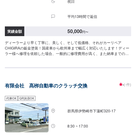
祝日
平均13時間で返信
50,000
実績金額
円
〜
ディーラーより早く丁寧に、美しく、そして低価格、それがカーリペア
CHIGIRAの鈑金塗装！国産車から欧州車まで幅広く対応いたします！ディー
ラー様へ修理を依頼した場合、一般的に修理費用が高く、また納車までの時
間がかかるといった声がよく聞かれます。それはディーラー様が直接直すわ
けではなく、外部の下請け工場へ修理を委託し、基本的には不具合箇所の修
理を部品交換で対応してしまうから。私たちなら自社工場で即施工し、でき
るだけ部品交換をせず、修理対応いたします。私達は鈑金塗装のプロフェッ
ショナルです。大切なお車はぜひ、カーリペアCHIGIRAにおまかせくださ
-
(-件)
有限会社 髙栁自動車のクラッチ交換
い！--------------------------------------------------【1】オファーにてお問い合わせ
【2】お見積り【3】お見積りにご納得いただければ作業開始【4】仕上がり
次第納車□納期について□通常1週間程度で納車いたします。車種や状態によ
代車OK
QR決済OK
り納期が前後する場合がございます。予め、ご了承ください。□代車について
□作業中は無料の代車をご利用ください。※燃料代は、お客様負担となってお
群馬県伊勢崎市下蓮町320-17
ります。予め、ご了承ください。□パーツ持ち込みについて□パーツの持ち込
み可能です。オファーの際に持ち込みパーツの詳細をご入力ください。【定
休日・営業時間】定休日：祝日営業時間：9:00~19:00
8:30 ~ 17:00