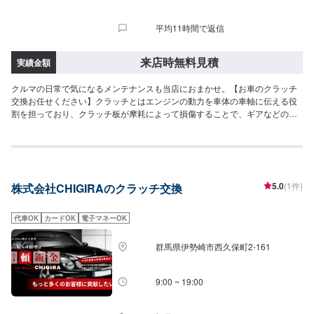
平均11時間で返信
来店時無料見積
実績金額
クルマの日常で気になるメンテナンスも当店におまかせ。【お車のクラッチ
交換お任せください】クラッチとはエンジンの動力を車体の車軸に伝える役
割を担っており、クラッチ板が摩耗によって損傷することで、ギアなどの変
更時にエンジンの回転数だけが上がり、自動車のスピードが上がらなくなる
ことが起こりうります。【カーディレクターメフの特徴】✔️いかに深く、そ
して長くお客様と付き合っていけるかを大切に。✔️自動車販売、車検・点検
などお客様のトータルカーライフをサポート。【パーツについて】パーツの
持ち込み・ご購入も可能です。ご希望のお客様は車種情報と、持ち込み・ご
5.0
(1件)
株式会社CHIGIRAのクラッチ交換
購入希望の旨をオファー備考欄にご記載ください。【代車について】作業中
は代車の貸し出しが可能です。※燃料代はお客様負担となります【営業時間・
定休日】営業時間:9:00〜20:00定休日
代車OK
カードOK
電子マネーOK
群馬県伊勢崎市西久保町2-161
9:00 ~ 19:00