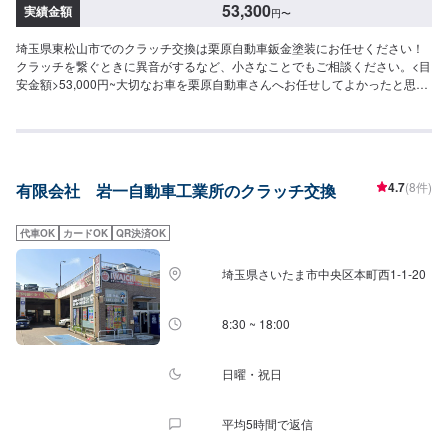
53,300
実績金額
円
〜
埼玉県東松山市でのクラッチ交換は栗原自動車鈑金塗装にお任せください！
クラッチを繋ぐときに異音がするなど、小さなことでもご相談ください。<目
安金額>53,000円~大切なお車を栗原自動車さんへお任せしてよかったと思っ
てもらえるよう「親切・丁寧・誠意」をモットーに日々対応させていただい
ております。専門の鈑金・塗装では、高い技術で満足な仕上がりを常にご提
供できるよう研鑽努力し、安心運転のための整備・修理、車をもっと楽しむ
ためのレストアやカスタムなどのサービスもご提供しております。保険代理
店業務にも力を入れ、お客様のカーライフを幅広く支えてまいります。オイ
4.7
(8件)
有限会社 岩一自動車工業所のクラッチ交換
ル交換や車検、タイヤ交換などの基本的な車のメンテナンスも承っておりま
すのでお困りの際はお気軽にご相談ください！
代車OK
カードOK
QR決済OK
埼玉県さいたま市中央区本町西1-1-20
8:30 ~ 18:00
日曜・祝日
平均5時間で返信