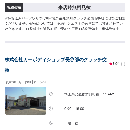
来店時無料見積
実績金額
✅持ち込みパーツ取りつけ可✅社外品相談可クラッチ交換も弊社にぜひご相談
くださいませ。金額については、予約リクエストの返答にてお答えさせてい
ただきます。<<整備士が多数在籍で安心の工場>>2級整備士、車体整備士が
多数在籍しております。お車の整備の際も安心してご依頼くださいませ。<<
無料の代車のご用意ございます>>ダイハツミライースなど代車をご用意して
おります。クラッチ交換中にお車が必要な場合にもご安心ください。
株式会社カーボディショップ長谷部のクラッチ交
5.0
(1件)
換
代車OK
カードOK
ローンOK
埼玉県比企郡滑川町福田1169-2
9:00 ~ 18:00
日曜・祝日