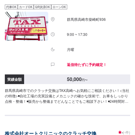
業開始【4】仕上がり次第納車-----納期について-----納期は通常1週間程度で納
代車OK
カードOK
QR決済OK
ローンOK
車となります。(要相談)納期は前後する場合がございます。予めご了承くださ
い。-----パーツ持ち込みについて-----パーツの持ち込み可能です。オファーに
群馬県高崎市柴崎町936
て詳細をお願い致します。-----代車について-----無料の代車をご用意していま
す。お車の作業中は代車をご利用ください。※代車の燃料代はお客様にご負担
いただいております。-----ご来店時の注意、受付方法-----JR前橋大島駅北口か
9:00 ~ 17:30
ら北西方向へ進み1つ目の交差点を右に次の交差点を左に進むと右側に工場が
あります。駐車スペースは事務所がございますので事務所裏の空いているス
ペースに駐車してください。事務所内に受付がいますのでメンテモで予約し
月曜
ましたとお伝えください。【定休日・営業時間】定休日：日曜日、祝日営業
時間：9:00~19:00
返信待たずに予約確定！
50,000
実績金額
円
〜
群馬県高崎市でのクラッチ交換はTAX高崎へお気軽にご相談ください！<当社
の特徴>◾自社工場の充実設備とメカニックの確かな技術で、お車をしっかり
点検・整備！◾販売から整備までどんなことでもご相談下さい！◾24時間対応
の無料コールセンターを完備。おクルマのトラブルにいつでも対応いたしま
す！<お客様のご予算やご希望の時間に応じてプランをご提案！>★安く済ま
せたい…★時間があまり取れない…★車が動かなくなってしまった…などの
ご相談もお気軽にどうぞ！【1】オファーにてお問い合わせ【2】お見積り
【3】お見積りにご納得いただければ作業開始【4】仕上がり次第納車-----納
-
(-件)
株式会社オートクリニックのクラッチ交換
期について-----納期は通常2日～3日程度で納車となります。(要相談)納期は前