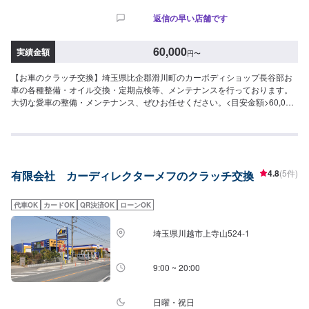
返信の早い店舗です
60,000
実績金額
円
〜
【お車のクラッチ交換】埼玉県比企郡滑川町のカーボディショップ長谷部お
車の各種整備・オイル交換・定期点検等、メンテナンスを行っております。
大切な愛車の整備・メンテナンス、ぜひお任せください。<目安金額>60,000
円~比企郡滑川町で年間修理台数500台の実績があります！車の板金・車検・
販売のトータルサポート工場です。国産車全メーカーの修理に対応しており
ますので「他のお店では断られてしまった…」という方はお気軽にご相談く
ださい！各保険会社の指定修理工場にもなっているので保険修理のご相談も
お待ちしております。カーリースも行っておりますので気になる方はお声が
4.8
(5件)
有限会社 カーディレクターメフのクラッチ交換
けください。
代車OK
カードOK
QR決済OK
ローンOK
埼玉県川越市上寺山524-1
9:00 ~ 20:00
日曜・祝日