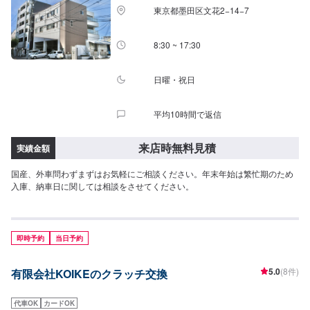
東京都墨田区文花2−14−7
8:30 ~ 17:30
日曜・祝日
平均10時間で返信
来店時無料見積
実績金額
国産、外車問わずまずはお気軽にご相談ください。年末年始は繁忙期のため
入庫、納車日に関しては相談をさせてください。
即時予約
当日予約
5.0
(8件)
有限会社KOIKEのクラッチ交換
代車OK
カードOK