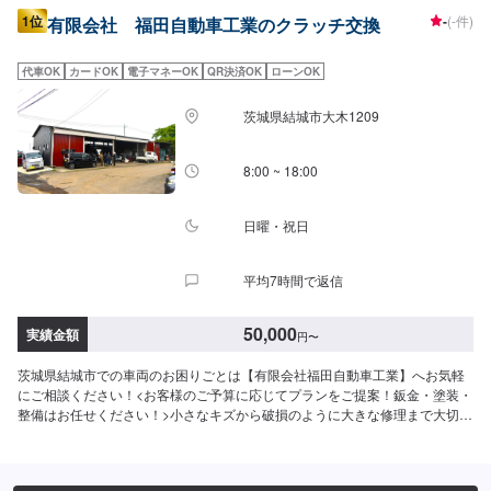
1位
-
(-件)
有限会社 福田自動車工業のクラッチ交換
代車OK
カードOK
電子マネーOK
QR決済OK
ローンOK
茨城県結城市大木1209
8:00 ~ 18:00
日曜・祝日
平均7時間で返信
50,000
実績金額
円
〜
茨城県結城市での車両のお困りごとは【有限会社福田自動車工業】へお気軽
にご相談ください！<お客様のご予算に応じてプランをご提案！鈑金・塗装・
整備はお任せください！>小さなキズから破損のように大きな修理まで大切な
お車の鈑金は福田自動車にお任せ下さい。福田自動車工業では、キズや破損
状況に合わせて最適な修理方法をご提案します。お客様のご要望・ご予算を
お聞きし、最適な施工方法をご提案しますので、お気軽にお問い合わせ下さ