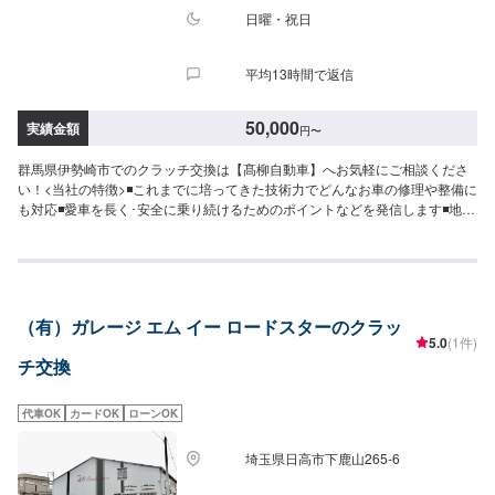
日曜・祝日
平均13時間で返信
50,000
実績金額
円
〜
群馬県伊勢崎市でのクラッチ交換は【髙柳自動車】へお気軽にご相談くださ
い！<当社の特徴>◾これまでに培ってきた技術力でどんなお車の修理や整備に
も対応◾愛車を長く･安全に乗り続けるためのポイントなどを発信します◾地域
密着のいつでも頼れる修理･整備工場として営業しております<お客様のご予
算やご希望の時間に応じてプランをご提案！>★お安く済ませたい…★お時間
があまり取れない…などのご相談もお気軽にどうぞ！【1】オファーにてお問
い合わせ【2】お見積り【3】お見積りにご納得いただければ作業開始【4】
仕上がり次第納車-----納期について-----納期は通常1日～2日程度で納車となり
（有）ガレージ エム イー ロードスターのクラッ
ます。(要相談)納期は前後する場合がございます。予めご了承ください。-----
5.0
(1件)
代車について-----代車をご用意しています。お車の作業中は代車をご利用くだ
チ交換
さい。※代車の燃料代はお客様にご負担いただいております。-----ご来店時の
注意、受付方法-----入庫の際はお気をつけてお越しください。駐車スペースは
事務所前の空いているスペースに駐車してください。受付はスタッフへ「メ
代車OK
カードOK
ローンOK
ンテモで予約しました」とお伝えください。ご案内いたします。【定休日・
営業時間】定休日：日曜日、祝日営業時間：8:30~1７:00
埼玉県日高市下鹿山265-6