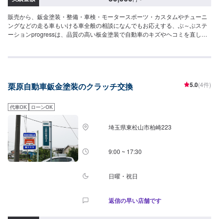
販売から、鈑金塗装・整備・車検・モータースポーツ・カスタムやチューニ
ングなどの走る車もいける車全般の相談になんでもお応えする、ぶ～ぶステ
ーションprogressは、品質の高い板金塗装で自動車のキズやヘコミを直しま
す。プロフェッショナルな技術と知識を持ったスタッフが、お客様の安全を
守るため、定期点検を実施しております。車検のお見積りは無料で行います
ので、お気軽にお問い合わせください。ブレーキパッドの交換や車内のクリ
ーニングまで、幅広いサービスを手掛けております。太田の地域密着で、ア
フターフォローにも素早く対応します。お客様に喜んでいただける的確なア
5.0
(4件)
栗原自動車鈑金塗装のクラッチ交換
ドバイスを心掛けております。--------------------------------------------------【1】オ
ファーにてお問い合わせ【2】お見積り【3】お見積りにご納得いただければ
作業開始【4】仕上がり次第納車-----納期について-----納期は通常1日～2日程
代車OK
ローンOK
度で納車となります。納期は前後する場合がございます。予め、ご了承くだ
さい。-----代車について-----無料の代車をご用意しています。お車の作業中は
埼玉県東松山市柏崎223
代車をご利用ください。※代車の燃料代はお客様にご負担いただいておりま
す。-----ご来店時の注意、受付方法-----当工場は太田桐生インターチェンジか
ら５分入庫の際はお気をつけてお越しください。駐車スペースは工場前の空
9:00 ~ 17:30
いているスペースに駐車してください。受付はスタッフへ「メンテモで予約
しました」とお伝えください。ご案内いたします。【定休日・営業時間】定
休日：日曜日営業時間：9:00~19:00
日曜・祝日
返信の早い店舗です