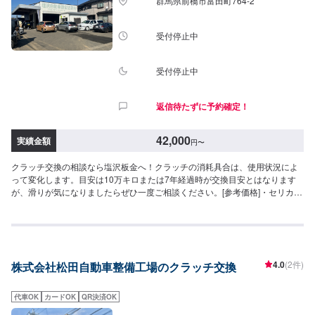
群馬県前橋市富田町764-2
受付停止中
受付停止中
返信待たずに予約確定！
42,000
実績金額
円
〜
クラッチ交換の相談なら塩沢板金へ！クラッチの消耗具合は、使用状況によ
って変化します。目安は10万キロまたは7年経過時が交換目安とはなります
が、滑りが気になりましたらぜひ一度ご相談ください。[参考価格]・セリカ
（ZZT系）クラッチ交換42,000円
4.0
(2件)
株式会社松田自動車整備工場のクラッチ交換
代車OK
カードOK
QR決済OK