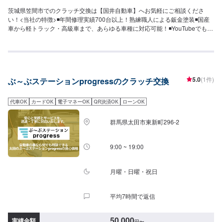
茨城県笠間市でのクラッチ交換は【国井自動車】へお気軽にご相談くださ
い！<当社の特徴>◾年間修理実績700台以上！熟練職人による鈑金塗装◾国産
車から軽トラック・高級車まで、あらゆる車種に対応可能！◾YouTubeでも紹
介されたホイールアライメントの設備も完備！<お客様のご予算やご希望の時
間に応じてプランをご提案！>★お安く済ませたい…★お時間があまり取れな
い…などのご相談もお気軽にどうぞ！【1】オファーにてお問い合わせ【2】
お見積り【3】お見積りにご納得いただければ作業開始【4】仕上がり次第納
車-----納期について-----納期は通常1日～2日程度で納車となります。(要相談)
5.0
(1件)
ぶ～ぶステーションprogressのクラッチ交換
納期は前後する場合がございます。予めご了承ください。-----ご来店時の注
意、受付方法-----入庫の際はお気をつけてお越しください。駐車スペースは事
務所前の空いているスペースに駐車してください。受付はスタッフへ「メン
代車OK
カードOK
電子マネーOK
QR決済OK
ローンOK
テモで予約しました」とお伝えください。ご案内いたします。【定休日・営
業時間】定休日：第２、４土曜日、日曜日、祝日営業時間：8:00~17:00
群馬県太田市東新町296-2
9:00 ~ 19:00
月曜・日曜・祝日
平均7時間で返信
50,000
実績金額
円
〜