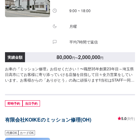
9:00 ~ 18:00
月曜
平均7時間で返信
80,000
2,000,000
実績金額
円
〜
円
お車の『ミッション修理』お任せください！〜職歴35年創業23年目～埼玉県
日高市にてお客様に寄り添っていける店舗を目指して日々全力営業をしてい
います。お客様からの「ありがとう」の為に頑張ります‼当社はSTAFF一同、
お客様の大切なお車のカーコンサルタントとしてお客様にとって一番良い方
法をご提案・ご説明させて頂きます。部品の持ち込みも可能です。ご希望の
お客様は車種情報・車検証・パーツの詳細をオファー送信時にお送りくださ
い。【1】オファーにてお問い合わせ【2】ご入庫・お見積り【3】お見積り
即時予約
当日予約
にご納得いただければ作業開始【4】仕上がり次第納車<代車について>自費
修理、整備に限り代車の貸し出しを無料で行っております。有償でのレンタ
5.0
(8件)
有限会社KOIKEのミッション修理(OH)
ル貸出も行っております。お気軽にご相談下さい。※代車の燃料代はお客様に
ご負担いただいております。<定休日・営業時間>定休日：月曜日営業時間：
9:00~18:00
代車OK
カードOK