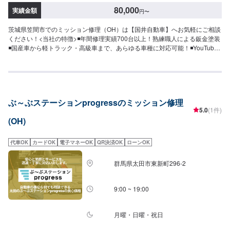
80,000
実績金額
円
〜
茨城県笠間市でのミッション修理（OH）は【国井自動車】へお気軽にご相談
ください！<当社の特徴>◾年間修理実績700台以上！熟練職人による鈑金塗装
◾国産車から軽トラック・高級車まで、あらゆる車種に対応可能！◾YouTube
でも紹介されたホイールアライメントの設備も完備！<お客様のご予算やご希
望の時間に応じてプランをご提案！>★お安く済ませたい…★お時間があまり
取れない…などのご相談もお気軽にどうぞ！【1】オファーにてお問い合わせ
【2】お見積り【3】お見積りにご納得いただければ作業開始【4】仕上がり
次第納車-----納期について-----納期は通常2日～3日程度で納車となります。
ぶ～ぶステーションprogressのミッション修理
(要相談)納期は前後する場合がございます。予めご了承ください。-----ご来店
5.0
(1件)
時の注意、受付方法-----入庫の際はお気をつけてお越しください。駐車スペー
(OH)
スは事務所前の空いているスペースに駐車してください。受付はスタッフへ
「メンテモで予約しました」とお伝えください。ご案内いたします。【定休
日・営業時間】定休日：第２、４土曜日、日曜日、祝日営業時間：
代車OK
カードOK
電子マネーOK
QR決済OK
ローンOK
8:00~17:00
群馬県太田市東新町296-2
9:00 ~ 19:00
月曜・日曜・祝日