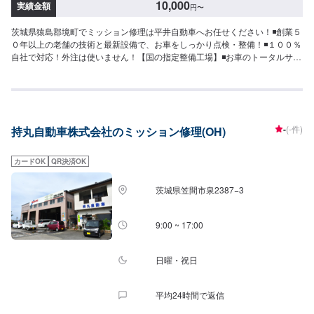
10,000
実績金額
円
〜
茨城県猿島郡境町でミッション修理は平井自動車へお任せください！◾創業５
０年以上の老舗の技術と最新設備で、お車をしっかり点検・整備！◾１００％
自社で対応！外注は使いません！【国の指定整備工場】◾お車のトータルサポ
ート！どんなことでもご相談下さい！★ハンドルを少し曲げないと車がまっ
すぐ走らない…★タイヤの片減りが気になる…★他店で断られてしまった…
★保険を使えべきなのかわからない…などのご相談もお気軽にどうぞ！【定
休日・営業時間】定休日：第一日曜日、水曜日営業時間：9:00~17:30【1】
オファーにてお問い合わせ【2】お見積り【3】お見積りにご納得いただけれ
-
(-件)
持丸自動車株式会社のミッション修理(OH)
ば作業開始【4】仕上がり次第納車-----納期について-----納期は通常2日～3日
程度で納車となります。車種や条件などにより、納期は前後する場合がござ
います。予めご了承ください。-----代車について-----無料の代車をご用意して
カードOK
QR決済OK
います。お車の作業中は代車をご利用ください。※代車の燃料代はお客様にご
負担いただいております。※内容などにより貸し出し出来かねる場合もござい
茨城県笠間市泉2387−3
ます。-----ご来店時の注意、受付方法-----入庫の際はお気をつけてお越しくだ
さい。駐車スペースは事務所前のお客様駐車スペースに駐車してください。
受付はスタッフへ「メンテモで予約しました」とお伝えください。ご案内い
9:00 ~ 17:00
たします。
日曜・祝日
平均24時間で返信