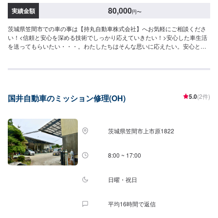
80,000
実績金額
円
〜
茨城県笠間市での車の事は【持丸自動車株式会社】へお気軽にご相談くださ
い！<信頼と安心を深める技術でしっかり応えていきたい！>安心した車生活
を送ってもらいたい・・・。わたしたちはそんな思いに応えたい。安心と
「快適な空間」を願うあなたのために、整備・修理をご提案していきます。
私たちの仕事は、お客様からいただいた「信頼」という目に見えない絆で繋
がっています。なぜならお客様には、仕事の内容のほとんどは見えないもの
だからです。だからこそひとつひとつ大切に愛情をかけていきたい！信頼を
深める技術でしっかり応えていきたい！そんな気持ちで仕事をしています。
5.0
(2件)
国井自動車のミッション修理(OH)
ご相談もお気軽にどうぞ！【1】オファーにてお問い合わせ【2】お見積り
【3】お見積りにご納得いただければ作業開始【4】仕上がり次第納車-----納
期について-----納期は通常1週間程度で納車となります。(要相談)納期は前後
する場合がございます。予めご了承ください。-----ご来店時の注意、受付方
茨城県笠間市上市原1822
法-----入庫の際はお気をつけてお越しください。駐車スペースは事務所前の空
いているスペースに駐車してください。受付はスタッフへ「メンテモで予約
しました」とお伝えください。ご案内いたします。【定休日・営業時間】定
8:00 ~ 17:00
休日：日曜日、祝日営業時間：9:00～17:00
日曜・祝日
平均16時間で返信