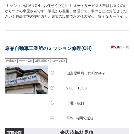
-ミッション修理（OH）お任せください！-オートサービス大西はお近くのか
かりつけの車屋さんです！販売から整備、修理まで、車のことはお任せくだ
さい！最高水準の技術力と、充実の設備でお客様の安心、安全なカーライフ
のためにあらゆるご相談にお応えします！-----------------------------------------------
---【1】オファーにてお問い合わせ【2】お見積り【3】お見積りにご納得い
ただければ作業開始【4】仕上がり次第納車-代車について-無料の代車ご用意
しております！お車の作業中は代車をご利用ください！【定休日・営業時
間】定休日：日曜日、祝日営業時間：8:30~18:30
5.0
(97件)
原品自動車工業所のミッション修理(OH)
代車OK
カードOK
QR決済OK
ローンOK
山梨県甲府市向町394-2
9:00 ~ 18:00
日曜・祝日
平均3時間で返信
来店時無料見積
実績金額