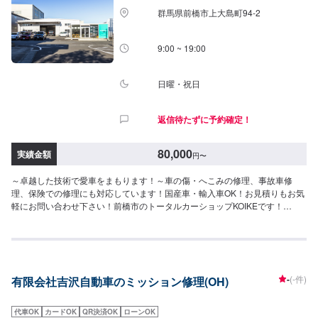
群馬県前橋市上大島町94-2
9:00 ~ 19:00
日曜・祝日
返信待たずに予約確定！
80,000
実績金額
円
〜
～卓越した技術で愛車をまもります！～車の傷・へこみの修理、事故車修
理、保険での修理にも対応しています！国産車・輸入車OK！お見積りもお気
軽にお問い合わせ下さい！前橋市のトータルカーショップKOIKEです！
KOIKEでは高い技術力を持っている職人のみならず自動車の歪みを3次元計測
できる世界初のコンピューター計測診断システムTOUCHや国内外を問わず多
種多様な自動車を骨格(フレーム)修正作業することができる3Dジグ修正機
SERIE100の両方を所有しており、全ての復元作業に妥協しない高い技術力
と最新設備を揃え完成度の高い修理をご提供します。国産車はもちろん、輸
-
(-件)
有限会社吉沢自動車のミッション修理(OH)
入車修理もお任せください。他店に修理を断られてしまったお車でも、まず
はお気軽にご相談ください！--------------------------------------------------【1】オフ
ァーにてお問い合わせ【2】お見積り【3】お見積りにご納得いただければ作
代車OK
カードOK
QR決済OK
ローンOK