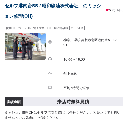
セルフ港南台SS / 昭和礦油株式会社 のミッシ
5.0
(14件)
ョン修理(OH)
代車OK
カードOK
電子マネーOK
QR決済OK
ローンOK
神奈川県横浜市港南区港南台5－23－
21
10:00 ~ 18:00
年中無休
平均7時間で返信
来店時無料見積
実績金額
ミッション修理OHはセルフ港南台SSにお任せください。相談だけでも構い
ませんのでお気軽にご相談ください。