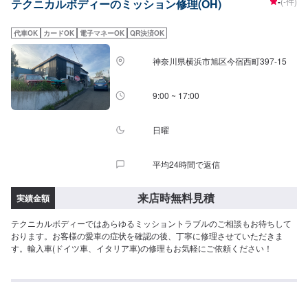
-
(-件)
テクニカルボディーのミッション修理(OH)
代車OK
カードOK
電子マネーOK
QR決済OK
神奈川県横浜市旭区今宿西町397-15
9:00 ~ 17:00
日曜
平均24時間で返信
来店時無料見積
実績金額
テクニカルボディーではあらゆるミッショントラブルのご相談もお待ちして
おります。お客様の愛車の症状を確認の後、丁寧に修理させていただきま
す。輸入車(ドイツ車、イタリア車)の修理もお気軽にご依頼ください！