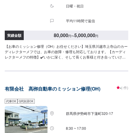
日曜・祝日
平均11時間で返信
80,000
5,000,000
実績金額
円
〜
円
【お車のミッション修理（OH）お任せください】埼玉県川越市上寺山のカー
ディレクターメフでは、お車の故障・修理も対応しております。【カーディ
レクターメフの特徴】✔️いかに深く、そして長くお客様と付き合っていける
かを大切に。✔️自動車販売、車検・点検などお客様のトータルカーライフを
サポート。まずはお気軽にご相談ください！【パーツについて】パーツの持
ち込み・ご購入も可能です。ご希望のお客様は車種情報と、持ち込み・ご購
入希望の旨をオファー備考欄にご記載ください。【代車について】作業中は
代車の貸し出しが可能です。※燃料代はお客様負担となります【営業時間・定
-
(-件)
有限会社 髙栁自動車のミッション修理(OH)
休日】営業時間:9:00〜20:00定休日
代車OK
QR決済OK
群馬県伊勢崎市下蓮町320-17
8:30 ~ 17:00