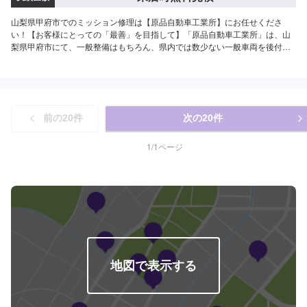
山梨県甲府市でのミッション修理は【原品自動車工業所】にお任せくださ
い！【お客様にとっての「最善」を目指して】「原品自動車工業所」は、山
梨県甲府市にて、一般整備はもちろん、県内では数少ない一般車両を後付け
にて福祉車両に改造する事業を行っております。車内パネルやドアミラーカ
バーなどにリアルなプリントを施す【水圧転写】のサービスなども扱ってい
ます。自分らしい車との付き合い方を全力でサポートいたしますので、どう
ぞお気軽にお問い合わせください。《お気軽にご相談ください》◆様々な整
備に柔軟に対応いたします！◆細かいメニューやコースが充実◆【水圧転
前の
20
件
次の
20
件
写】で自分らしい車へ◆福祉住環境コーディネーターの資格も持ち合わせた
エンジニア--------------------【1】オファーにてお問い合わせ【2】お見積り
【3】お見積りにご納得いただければ作業開始【4】仕上がり次第納車《パー
1
/
1
ページ
ツの持ち込み》●新品パーツ可●中古パーツ可パーツの詳細・お写真など、オ
ファーにて詳細をご入力ください。型番・取り扱い説明書のお写真をお送り
いただきますと、スムーズにご案内可能です。《代車について》●代車の無料
貸し出し有り福祉車両の代車もございますので、福祉車両をご希望の場合は
お申し付けください。《注意》※写真は見本です。※車種やグレードなどによ
り、金額・納車時期が変わります。予めご了承ください。【定休日・営業時
間】定休日：日曜日、祝日、第三土曜日営業時間：9:00~18:00
地図で表示する