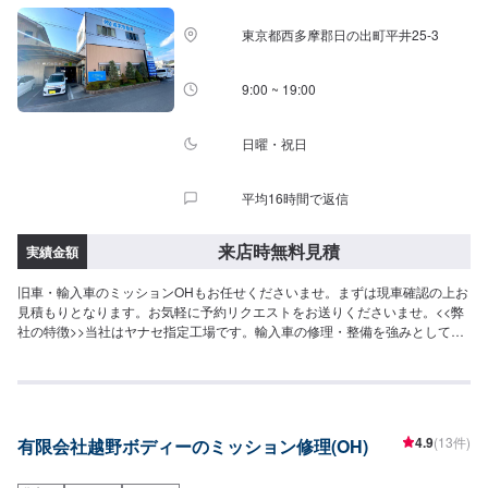
業開始【4】仕上がり次第納車-----納期について-----納期は通常1週間程度で納
車となります。(要相談)納期は前後する場合がございます。予めご了承くださ
東京都西多摩郡日の出町平井25-3
い。-----パーツ持ち込みについて-----パーツの持ち込み可能です。オファーに
て詳細をお願い致します。-----代車について-----無料の代車をご用意していま
す。お車の作業中は代車をご利用ください。※代車の燃料代はお客様にご負担
9:00 ~ 19:00
いただいております。-----ご来店時の注意、受付方法-----JR前橋大島駅北口か
ら北西方向へ進み1つ目の交差点を右に次の交差点を左に進むと右側に工場が
あります。駐車スペースは事務所がございますので事務所裏の空いているス
日曜・祝日
ペースに駐車してください。事務所内に受付がいますのでメンテモで予約し
ましたとお伝えください。【定休日・営業時間】定休日：日曜日、祝日営業
平均16時間で返信
時間：9:00~19:00
来店時無料見積
実績金額
旧車・輸入車のミッションOHもお任せくださいませ。まずは現車確認の上お
見積もりとなります。お気軽に予約リクエストをお送りくださいませ。<<弊
社の特徴>>当社はヤナセ指定工場です。輸入車の修理・整備を強みとしてお
ります。日本車・ドイツ車・イタリア車・アメリカ車・電気自動車のことな
らお任せください！<<代車について>>工場の代車を26台ご用意しておりま
す。万が一の際にも安心です。<<国家資格を持った整備士が多数在籍>>二級
整備士・三級整備士が多数在籍しております。愛車の不具合・気になるとこ
ろはなんでもご相談ください！
4.9
(13件)
有限会社越野ボディーのミッション修理(OH)