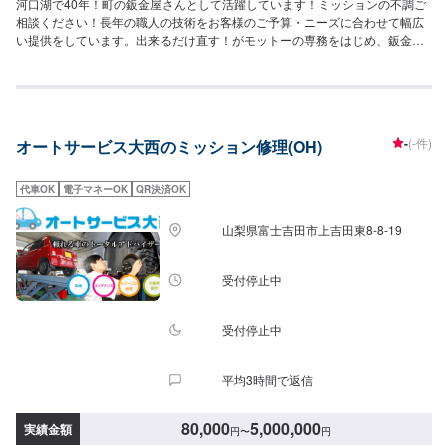
河口湖で40年！町の鈑金屋さんとして活躍しています！ミッションの不調ご
相談ください！長年の職人の技術をお客様のご予算・ニーズに合わせて幅広
い提供をしています。出来るだけ直す！がモットーの専務をはじめ、鈑金・
修理・交換車の事なら何でも承ります！県外のお客様も大歓迎ですので、ご
来店お待ちしております！--------------------------------------------------【1】オファ
ーにてお問い合わせ【2】お見積り【3】お見積りにご納得いただければ作業
開始【4】仕上がり次第納車-----納期について-----納期は通常2日～3日程度で
納車となります。納期は前後する場合がございます。予め、ご了承くださ
-
(-件)
オートサービス大西のミッション修理(OH)
い。-----パーツ持ち込みについて-----パーツの持ち込み可能です。オファーに
て詳細をお願い致します。-----代車について-----無料の代車をご用意していま
す。お車の作業中は代車をご利用ください。※代車の燃料代はお客様にご負担
代車OK
電子マネーOK
QR決済OK
いただいております。-----ご来店時の注意、受付方法-----当工場は河口湖方面
から１３７号線御坂みち沿いになります。入庫の際はお気をつけてお越しく
山梨県富士吉田市上吉田東8-8-19
ださい。駐車スペースは事務所前の空いているスペースに駐車してくださ
い。受付はスタッフへ「メンテモで予約しました」とお伝えください。ご案
内いたします。【定休日・営業時間】定休日：日曜日、祝日営業時間：
受付停止中
8:30~17:30
受付停止中
平均3時間で返信
80,000
5,000,000
実績金額
円
〜
円