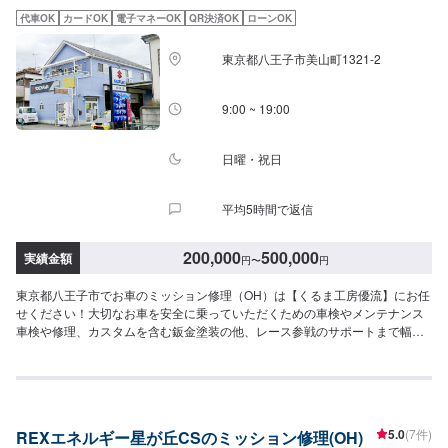
【2】お見積り【3】お見積りにご納得いただければ作業開始【4】仕上がり
代車OK
カードOK
電子マネーOK
QR決済OK
ローンOK
次第納車【お見積もり・代車無料】リサイクル部品を使った修理や、無料代
車手配などお客様のニーズに応えるお見積もりを実現します。※代車の燃料代
東京都八王子市美山町1321-2
はお客様にご負担いただいております。※内容などにより貸し出し出来かねる
場合もございます。【ご注意】入庫の際はお気をつけてお越しください。駐
車スペースは事務所前の空いているスペースに駐車してください。受付はス
9:00 ~ 19:00
タッフへ「メンテモで予約しました」とお伝えください。ご案内いたしま
す。
日曜・祝日
平均5時間で返信
200,000
500,000
実績金額
円
〜
円
東京都八王子市でお車のミッション修理（OH）は【くるま工房優流】にお任
せください！大切なお車を安全に乗っていただくための車検やメンテナンス
車検や修理、カスタムを含む鈑金塗装の他、レース参戦のサポートまで幅ひ
ろくお応えできるのは20年のノウハウがあるから。生活の手段でもあり、楽
しみの一部でもある車。お客様が思い描いた夢を並走できるパートナーであ
りたいと考えています。ドライブ中の不具合やなんだかおかしい気がする…
などのお悩みもお気軽にご相談ください！【お客様のニーズをお聞きしなが
ら、お客様の夢を共に考えます。】お任せいただいた大切な車は、教育体制
5.0
(7件)
REXエネルギー星が丘CSのミッション修理(OH)
の行き届いたスタッフと最新の環境で、ご相談窓口から実際の作業、納車に