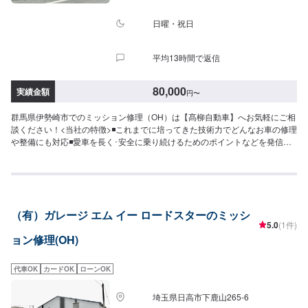
日曜・祝日
平均13時間で返信
80,000
実績金額
円
〜
群馬県伊勢崎市でのミッション修理（OH）は【髙柳自動車】へお気軽にご相
談ください！<当社の特徴>◾これまでに培ってきた技術力でどんなお車の修理
や整備にも対応◾愛車を長く･安全に乗り続けるためのポイントなどを発信し
ます◾地域密着のいつでも頼れる修理･整備工場として営業しております<お客
様のご予算やご希望の時間に応じてプランをご提案！>★お安く済ませたい…
★お時間があまり取れない…などのご相談もお気軽にどうぞ！【1】オファー
にてお問い合わせ【2】お見積り【3】お見積りにご納得いただければ作業開
始【4】仕上がり次第納車-----納期について-----納期は通常2日～3日程度で納
（有）ガレージ エム イー ロードスターのミッシ
車となります。(要相談)納期は前後する場合がございます。予めご了承くださ
5.0
(1件)
い。-----代車について-----代車をご用意しています。お車の作業中は代車をご
ョン修理(OH)
利用ください。※代車の燃料代はお客様にご負担いただいております。-----ご
来店時の注意、受付方法-----入庫の際はお気をつけてお越しください。駐車ス
ペースは事務所前の空いているスペースに駐車してください。受付はスタッ
代車OK
カードOK
ローンOK
フへ「メンテモで予約しました」とお伝えください。ご案内いたします。
【定休日・営業時間】定休日：日曜日、祝日営業時間：8:30~1７:00
埼玉県日高市下鹿山265-6