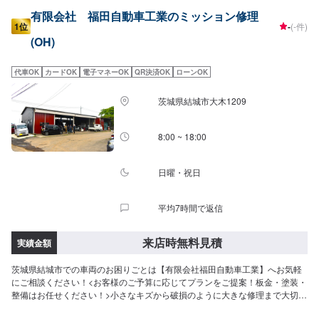
有限会社 福田自動車工業のミッション修理
1位
-
(-件)
(OH)
代車OK
カードOK
電子マネーOK
QR決済OK
ローンOK
茨城県結城市大木1209
8:00 ~ 18:00
日曜・祝日
平均7時間で返信
来店時無料見積
実績金額
茨城県結城市での車両のお困りごとは【有限会社福田自動車工業】へお気軽
にご相談ください！<お客様のご予算に応じてプランをご提案！板金・塗装・
整備はお任せください！>小さなキズから破損のように大きな修理まで大切な
お車の鈑金は福田自動車にお任せ下さい。福田自動車では、キズや破損状況