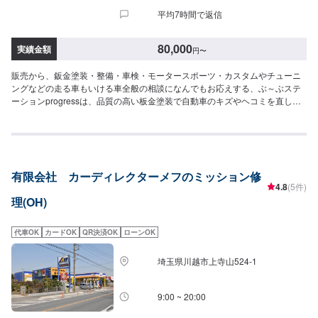
平均7時間で返信
80,000
実績金額
円
〜
販売から、鈑金塗装・整備・車検・モータースポーツ・カスタムやチューニ
ングなどの走る車もいける車全般の相談になんでもお応えする、ぶ～ぶステ
ーションprogressは、品質の高い板金塗装で自動車のキズやヘコミを直しま
す。プロフェッショナルな技術と知識を持ったスタッフが、お客様の安全を
守るため、定期点検を実施しております。車検のお見積りは無料で行います
ので、お気軽にお問い合わせください。ブレーキパッドの交換や車内のクリ
ーニングまで、幅広いサービスを手掛けております。太田の地域密着で、ア
フターフォローにも素早く対応します。お客様に喜んでいただける的確なア
有限会社 カーディレクターメフのミッション修
ドバイスを心掛けております。このサービスにつきましてはMT車のみの対応
4.8
(5件)
とさせていただきます。--------------------------------------------------【1】オファー
理(OH)
にてお問い合わせ【2】お見積り【3】お見積りにご納得いただければ作業開
始【4】仕上がり次第納車-----納期について-----納期は通常2日～3日程度で納
車となります。納期は前後する場合がございます。予め、ご了承ください。--
代車OK
カードOK
QR決済OK
ローンOK
---代車について-----無料の代車をご用意しています。お車の作業中は代車をご
利用ください。※代車の燃料代はお客様にご負担いただいております。-----ご
埼玉県川越市上寺山524-1
来店時の注意、受付方法-----当工場は太田桐生インターチェンジから５分入庫
の際はお気をつけてお越しください。駐車スペースは工場前の空いているス
ペースに駐車してください。受付はスタッフへ「メンテモで予約しました」
9:00 ~ 20:00
とお伝えください。ご案内いたします。【定休日・営業時間】定休日：日曜
日営業時間：9:00~19:00