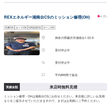
-
(-件)
REXエネルギー湘南台CSのミッション修理(OH)
代車OK
カードOK
QR決済OK
ローンOK
神奈川県藤沢市湘南台1-22-9
受付停止中
受付停止中
平均8時間で返信
来店時無料見積
実績金額
ミッション修理・OHは湘南台CSにお任せください。来店後に詳しいお見積
もりをご提示させていただきますので、まずはお気軽にご予約ください。