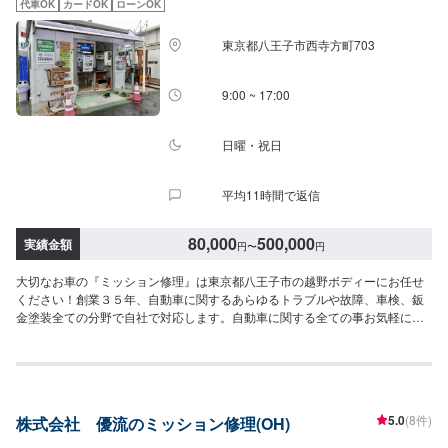
代車OK
カードOK
ローンOK
東京都八王子市西寺方町703
9:00 ~ 17:00
日曜・祝日
平均11時間で返信
80,000
500,000
実績金額
円
〜
円
大切なお車の『ミッション修理』は東京都八王子市の越野ボディーにお任せ
ください！創業３５年、自動車に関するあらゆるトラブルや故障、車検、鈑
金塗装全ての分野で自社で対応します。自動車に関する全ての事お気軽にご
相談下さい。確かな技術を持った整備士がお客様の大切なお車のメンテナン
スを行います。【当社の特徴】✔️修理費用が安いリサイクル部品の使用も
OK✔️迅速かつ丁寧に修理！自動車整備リフトをはじめ、さまざまな設備を多
数取り揃えております✔️熟練の技術者がお客様の大切なお車をお引き受けい
たします【パーツの持ち込みOKです】持ち込み部品がある場合は車種情報な
5.0
(8件)
株式会社 優流のミッション修理(OH)
どを事前にお送りいただけるとスムーズです。【定休日・営業時間】定休
日：日曜日、祝日営業時間：9:00~18:00【1】オファーにてお問い合わせ