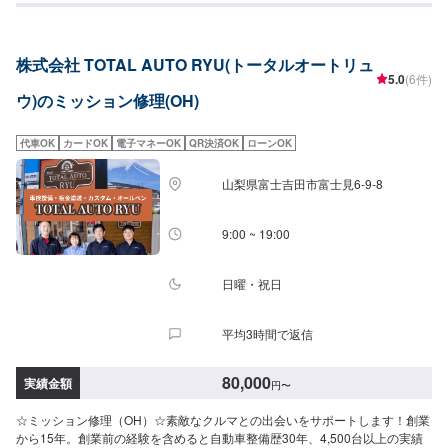
株式会社 TOTAL AUTO RYU(トータルオートリュ
5.0
(6件)
ウ)のミッション修理(OH)
代車OK
カードOK
電子マネーOK
QR決済OK
ローンOK
山梨県富士吉田市富士見6-9-8
9:00 ~ 19:00
日曜・祝日
平均3時間で返信
80,000
実績金額
円
〜
☆ミッション修理（OH）☆素敵なクルマとの出会いをサポートします！創業
から15年。創業前の経験を含めると自動車整備歴30年、4,500台以上の実績