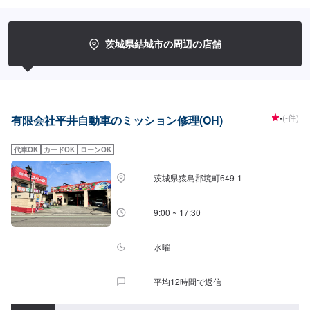
に合わせて最適な修理方法をご提案します。お客様のご要望・ご予算をお聞
きし、最適な施工方法をご提案しますので、お気軽にお問い合わせ下さい。
【1】オファーにてお問い合わせ【2】お見積り【3】お見積りにご納得いた
だければ作業開始【4】仕上がり次第納車-----納期について-----納期は通常2日
茨城県結城市の周辺の店舗
～3日程度で納車となります。(要相談)納期は前後する場合がございます。予
めご了承ください。-----代車について-----代車をご用意しています。お車の作
業中は代車をご利用ください。※代車の燃料代はお客様にご負担いただいてお
ります。-----ご来店時の注意、受付方法-----入庫の際はお気をつけてお越しく
ださい。駐車スペースは事務所前の空いているスペースに駐車してくださ
い。受付はスタッフへ「メンテモで予約しました」とお伝えください。ご案
-
(-件)
有限会社平井自動車のミッション修理(OH)
内いたします。【定休日・営業時間】定休日：日曜、祝日営業時間：
8:00~18:00
代車OK
カードOK
ローンOK
茨城県猿島郡境町649-1
9:00 ~ 17:30
水曜
平均12時間で返信