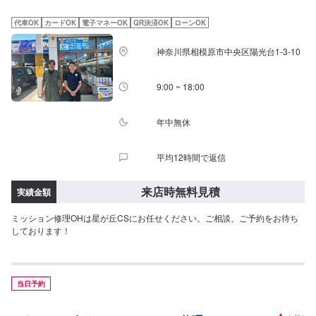
至るまでを一人の職人が担当しています。それはお客様との信頼を築くため
でもあり、納車までの期間を短縮するためでもあります。専門性の高さやス
代車OK
カードOK
電子マネーOK
QR決済OK
ローンOK
キルの高いサービスをお客様に提供し「また来るよ！」と言っていただくプ
ロセスが優流のトータルサービスです。【1】オファーにてお問い合わせ
神奈川県相模原市中央区陽光台1-3-10
【2】ご来店・入庫・お見積り【3】お見積りにご納得いただければ作業開始
【4】仕上がり次第納車【代車について】代車をご用意しています。お車の作
業中は代車をご利用ください。※代車の燃料代はお客様にご負担いただいてお
9:00 ~ 18:00
ります。【定休日・営業時間】定休日：日曜・祝日営業時間：9:00~19:00
年中無休
平均12時間で返信
来店時無料見積
実績金額
ミッション修理OHは星が丘CSにお任せください。ご相談、ご予約をお待ち
しております！
当日予約