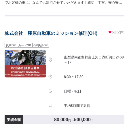
でお客様の車に、なんでも対応させていただきます！親切、丁寧、安心安全
のTOTALAUTORYUにぜひお越しください！--------------------------------------------
------【1】オファーにてお問い合わせ【2】お見積り【3】お見積りにご納得
いただければ作業開始【4】仕上がり次第納車☆持ち込みパーツへの交換も可
能です☆新品・中古パーツなどの持ち込みも可能です。オファーにて写真や
詳細をご入力いただきますとスムーズです。☆代車について☆修理時の代車
5.0
(2件)
株式会社 腰原自動車のミッション修理(OH)
は無料です。修理時は代車をご利用ください。燃料代はお客様のご負担とな
ります。予め、ご了承ください。【定休日・営業時間】定休日：日曜日、祝
日営業時間：9:00~19:00
代車OK
カードOK
QR決済OK
山梨県南都留郡富士河口湖町河口2468
－17
8:30 ~ 17:30
日曜・祝日
平均8時間で返信
80,000
500,000
実績金額
円
〜
円