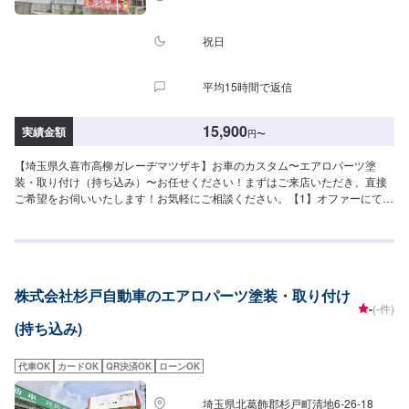
祝日
平均15時間で返信
15,900
実績金額
円
〜
【埼玉県久喜市高柳ガレーヂマツザキ】お車のカスタム〜エアロパーツ塗
装・取り付け（持ち込み）〜お任せください！まずはご来店いただき、直接
ご希望をお伺いいたします！お気軽にご相談ください。【1】オファーにてお
問い合わせ【2】お見積り【3】お持ち込み・引き取り【4】正式なお見積り
【5】作業開始【6】納車時のお支払い<パーツについて>パーツの持ち込み・
販売も可能です！ご希望の方はパーツ詳細やお車の情報をオファーにてお送
りいただけますとスムーズに対応可能です。<代車について>代車をご用意し
ています。お車の作業中は代車をご利用ください。※代車の燃料代はお客様に
株式会社杉戸自動車のエアロパーツ塗装・取り付け
ご負担いただいております。<定休日・営業時間>定休日：なし営業時間：
-
(-件)
9:00~18:00クレジット・QR決済などをご希望の方は事前にお申し付けくださ
(持ち込み)
い。
代車OK
カードOK
QR決済OK
ローンOK
埼玉県北葛飾郡杉戸町清地6-26-18