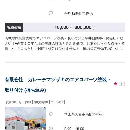
平均12時間で返信
16,000
300,000
実績金額
円
〜
円
茨城県猿島郡境町でエアロパーツ塗装・取り付けは平井自動車へお任せくだ
さい！◾創業５０年以上の老舗の技術と最新設備で、お車をしっかり点検・整
備！◾１００％自社で対応！外注は使いません！【国の指定整備工場】◾お車
のトータルサポート！どんなことでもご相談下さい！★ハンドルを少し曲げ
ないと車がまっすぐ走らない…★タイヤの片減りが気になる…★他店で断ら
れてしまった…★保険を使えべきなのかわからない…などのご相談もお気軽
にどうぞ！【定休日・営業時間】定休日：第一日曜日、水曜日営業時間：
9:00~17:30【1】オファーにてお問い合わせ【2】お見積り【3】お見積りに
有限会社 ガレーヂマツザキのエアロパーツ塗装・
ご納得いただければ作業開始【4】仕上がり次第納車-----納期について-----納
-
(-件)
期は通常5日～6日程度で納車となります。車種や条件などにより、納期は前
取り付け (持ち込み)
後する場合がございます。予めご了承ください。-----代車について-----無料の
代車をご用意しています。お車の作業中は代車をご利用ください。※代車の燃
料代はお客様にご負担いただいております。※内容などにより貸し出し出来か
代車OK
カードOK
QR決済OK
ローンOK
ねる場合もございます。-----ご来店時の注意、受付方法-----入庫の際はお気を
つけてお越しください。駐車スペースは事務所前のお客様駐車スペースに駐
埼玉県久喜市高柳2202-5
車してください。受付はスタッフへ「メンテモで予約しました」とお伝えく
ださい。ご案内いたします。
9:00 ~ 18:00