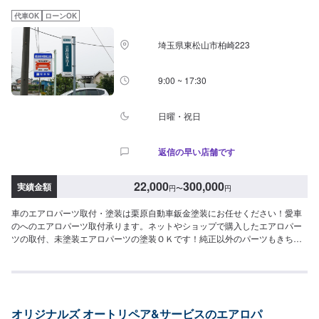
ペースに駐車してください。受付はスタッフへ「メンテモで予約しました」
代車OK
ローンOK
とお伝えください。ご案内いたします。【定休日・営業時間】定休日：日曜
日、祝日、不定休営業時間：9:00~18:00
埼玉県東松山市柏崎223
9:00 ~ 17:30
日曜・祝日
返信の早い店舗です
22,000
300,000
実績金額
円
〜
円
車のエアロパーツ取付・塗装は栗原自動車鈑金塗装にお任せください！愛車
のへのエアロパーツ取付承ります。ネットやショップで購入したエアロパー
ツの取付、未塗装エアロパーツの塗装ＯＫです！純正以外のパーツもきちん
と色を合わせ、調整してお付けします。部品持ち込み可です。また、割れて
しまったり、キズのついたエアロパーツの修理も致します。<目安金額
>22,000円~大切なお車を栗原自動車さんへお任せしてよかったと思ってもら
えるよう「親切・丁寧・誠意」をモットーに日々対応させていただいており
ます。専門の鈑金・塗装では、高い技術で満足な仕上がりを常にご提供でき
オリジナルズ オートリペア&サービスのエアロパ
るよう研鑽努力し、安心運転のための整備・修理、車をもっと楽しむための