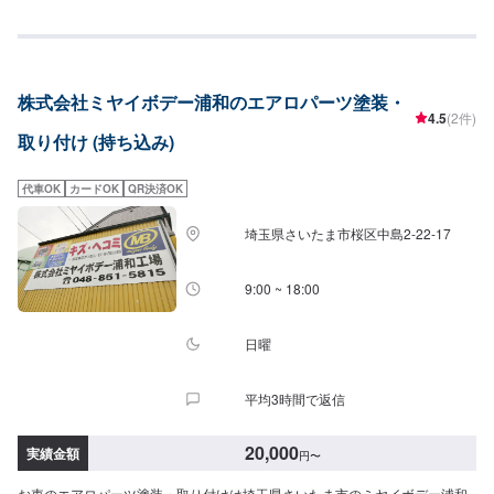
安心してご依頼くださいませ。<<無料の代車のご用意ございます>>ダイハツ
ミライースなど代車をご用意しております。
株式会社ミヤイボデー浦和のエアロパーツ塗装・
4.5
(2件)
取り付け (持ち込み)
代車OK
カードOK
QR決済OK
埼玉県さいたま市桜区中島2-22-17
9:00 ~ 18:00
日曜
平均3時間で返信
20,000
実績金額
円
〜
お車のエアロパーツ塗装・取り付けは埼玉県さいたま市のミヤイボデー浦和