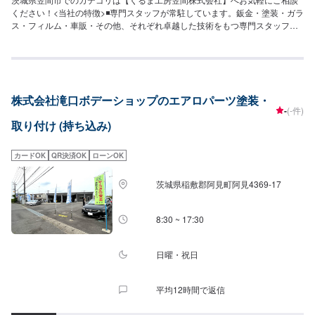
ください！<当社の特徴>◾専門スタッフが常駐しています。鈑金・塗装・ガラ
ス・フィルム・車販・その他、それぞれ卓越した技術をもつ専門スタッフが
２人１組で対応いたします。◾万全のアフターケアをいたします。修理後に永
久保証書を発行させて頂いております。お客様がそのお車を乗っている間は
保証します。◾土・日・祝も営業してるのでお客様がお休みでも見積・修理が
できます！お客様のご要望に併せて中古部品も準備できるのでなんていって
も低価格です。<お客様のご予算やご希望の時間に応じてプランをご提案！
株式会社滝口ボデーショップのエアロパーツ塗装・
>★お安く済ませたい…★お時間があまり取れない…などのご相談もお気軽に
-
(-件)
どうぞ！【1】オファーにてお問い合わせ【2】お見積り【3】お見積りにご
取り付け (持ち込み)
納得いただければ作業開始【4】仕上がり次第納車-----納期について-----納期
は通常1週間程度で納車となります。(要相談)納期は前後する場合がございま
す。予めご了承ください。-----代車について-----代車をご用意しています。お
カードOK
QR決済OK
ローンOK
車の作業中は代車をご利用ください。※代車の燃料代はお客様にご負担いただ
いております。-----ご来店時の注意、受付方法-----入庫の際はお気をつけてお
茨城県稲敷郡阿見町阿見4369-17
越しください。駐車スペースは事務所前の空いているスペースに駐車してく
ださい。受付はスタッフへ「メンテモで予約しました」とお伝えください。
ご案内いたします。【定休日・営業時間】定休日：年中無休（大型連休のみ
8:30 ~ 17:30
休み）営業時間：9:00~18:00
日曜・祝日
平均12時間で返信