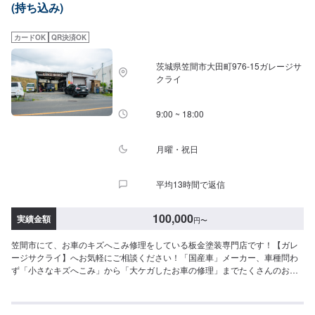
(持ち込み)
作業中は代車をご利用ください。※代車の燃料代はお客様にご負担いただいて
おります。-----ご来店時の注意、受付方法-----入庫の際はお気をつけてお越し
ください。駐車スペースは事務所前の空いているスペースに駐車してくださ
カードOK
QR決済OK
い。受付はスタッフへ「メンテモで予約しました」とお伝えください。ご案
内いたします。【定休日・営業時間】定休日：日曜日、第２土曜日、祝日営
茨城県笠間市大田町976‐15ガレージサ
業時間：8:30~18:00
クライ
9:00 ~ 18:00
月曜・祝日
平均13時間で返信
100,000
実績金額
円
〜
笠間市にて、お車のキズへこみ修理をしている板金塗装専門店です！【ガレ
ージサクライ】へお気軽にご相談ください！「国産車」メーカー、車種問わ
ず「小さなキズへこみ」から「大ケガしたお車の修理」までたくさんのお車
を修理しています。ご来店、お電話お待ちしております(^^)！<お客様のご予
算やご希望の時間に応じてプランをご提案！>★お安く済ませたい…★お時間
があまり取れない…などのご相談もお気軽にどうぞ！【1】オファーにてお問