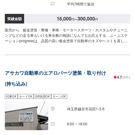
平均7時間で返信
16,000
300,000
実績金額
円
〜
円
販売から、鈑金塗装・整備・車検・モータースポーツ・カスタムやチューニ
ングなどの走る車もいける車全般の相談になんでもお応えする、ぶ～ぶステ
ーションprogressは、品質の高い板金塗装で自動車のキズやヘコミを直しま
す。プロフェッショナルな技術と知識を持ったスタッフが、お客様の安全を
守るため、定期点検を実施しております。車検のお見積りは無料で行います
ので、お気軽にお問い合わせください。ブレーキパッドの交換や車内のクリ
ーニングまで、幅広いサービスを手掛けております。太田の地域密着で、ア
フターフォローにも素早く対応します。お客様に喜んでいただける的確なア
アサカワ自動車のエアロパーツ塗装・取り付け
ドバイスを心掛けております。--------------------------------------------------【1】オ
4.7
(6件)
ファーにてお問い合わせ【2】お見積り【3】お見積りにご納得いただければ
(持ち込み)
作業開始【4】仕上がり次第納車-----納期について-----納期は通常1週間で納車
となります。納期は前後する場合がございます。予め、ご了承ください。-----
代車について-----無料の代車をご用意しています。お車の作業中は代車をご利
代車OK
カードOK
QR決済OK
ローンOK
用ください。※代車の燃料代はお客様にご負担いただいております。-----ご来
店時の注意、受付方法-----当工場は太田桐生インターチェンジから５分入庫の
埼玉県越谷市花田1-3-6
際はお気をつけてお越しください。駐車スペースは工場前の空いているスペ
ースに駐車してください。受付はスタッフへ「メンテモで予約しました」と
お伝えください。ご案内いたします。【定休日・営業時間】定休日：日曜日
9:00 ~ 18:00
営業時間：9:00~19:00