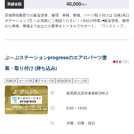
40,000
実績金額
円
〜
茨城県稲敷郡での鈑金塗装、修理、車検、整備、パーツ取り付けは【(株)滝口
ボデーショップ】へお気軽にご相談ください！<当社の特徴>◾鈑金塗装、修理
から車検、整備まであなたの愛車をトータルでサポート。「ワンストップ」
対応が『滝口ボデーショップ』の最大の強み。幅広いサービスメニューで、
どんな内容のご相談もトータルで承ります。車種を問わず、お車の事ならな
んでもお問い合わせください。◾プロの熟練の技が納得の仕上がりをお約束。
鈑金塗装のプロフェッショナルたちが、その持てる力の最大限を、お客様の
愛車に注ぎます。ディーラーと比べても遜色ない技術力から生まれる修理品
ぶ～ぶステーションprogressのエアロパーツ塗
質への絶対の自信。とにかく安心してお任せください。<ご希望と条件に応じ
5.0
(1件)
たパーソナルメニューを提案！>「技術的なクオリティの提供はもちろん、お
装・取り付け (持ち込み)
客様目線での最善のメニューと車輌価値をできる限り下げない処理をいかに
提案できるか。」それが「サービス業」としてのプライド。お客様それぞれ
のニーズや条件に確実に応えることにこだわります。【1】オファーにてお問
代車OK
カードOK
電子マネーOK
QR決済OK
ローンOK
い合わせ【2】お見積り【3】お見積りにご納得いただければ作業開始【4】
仕上がり次第納車-----納期について-----納期は通常5日～6日程度で納車となり
群馬県太田市東新町296-2
ます。(要相談)納期は前後する場合がございます。予めご了承ください。-----
ご来店時の注意、受付方法-----入庫の際はお気をつけてお越しください。駐車
スペースは事務所前の空いているスペースに駐車してください。受付はスタ
9:00 ~ 19:00
ッフへ「メンテモで予約しました」とお伝えください。ご案内いたします。
【定休日・営業時間】定休日：日曜日祝日第二土曜日営業時間：8:30~17:30
月曜・日曜・祝日