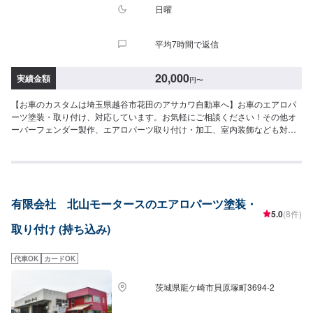
日曜
平均7時間で返信
20,000
実績金額
円
〜
【お車のカスタムは埼玉県越谷市花田のアサカワ自動車へ】お車のエアロパ
ーツ塗装・取り付け、対応しています。お気軽にご相談ください！その他オ
ーバーフェンダー製作、エアロパーツ取り付け・加工、室内装飾なども対
応！創業50年の実績で、あなただけのオリジナルカスタムカーを実現いたし
ます。お見積もりは"無料"です。お気軽にご相談下さい!!\パーツ持ち込みにつ
いて/パーツのお持ち込みは可能です！ご希望の方はオファーをお送りいただ
く際に、パーツの詳細とお車の車検証、または車種情報をお送りください。
場合によっては対応できかねることもございますので、あらかじめご了承く
有限会社 北山モータースのエアロパーツ塗装・
ださい。\代車について/作業中は代車をお出しすることも可能ですので、ご希
5.0
(8件)
望の方はお気軽にお申し付けください。※燃料代はお客さま負担となります。
取り付け (持ち込み)
\営業時間・定休日/営業時間：8:45～18:00定休日：日曜日
代車OK
カードOK
茨城県龍ケ崎市貝原塚町3694-2