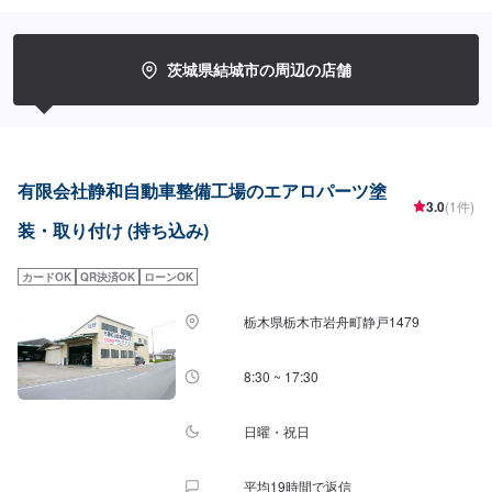
に合わせて最適な修理方法をご提案します。お客様のご要望・ご予算をお聞
きし、最適な施工方法をご提案しますので、お気軽にお問い合わせ下さい。
【1】オファーにてお問い合わせ【2】お見積り【3】お見積りにご納得いた
だければ作業開始【4】仕上がり次第納車-----納期について-----納期は通常5日
茨城県結城市の周辺の店舗
～6日程度で納車となります。(要相談)納期は前後する場合がございます。予
めご了承ください。-----代車について-----代車をご用意しています。お車の作
業中は代車をご利用ください。※代車の燃料代はお客様にご負担いただいてお
ります。-----ご来店時の注意、受付方法-----入庫の際はお気をつけてお越しく
ださい。駐車スペースは事務所前の空いているスペースに駐車してくださ
い。受付はスタッフへ「メンテモで予約しました」とお伝えください。ご案
有限会社静和自動車整備工場のエアロパーツ塗
内いたします。【定休日・営業時間】定休日：日曜、祝日営業時間：
3.0
(1件)
8:00~18:00
装・取り付け (持ち込み)
カードOK
QR決済OK
ローンOK
栃木県栃木市岩舟町静戸1479
8:30 ~ 17:30
日曜・祝日
平均19時間で返信