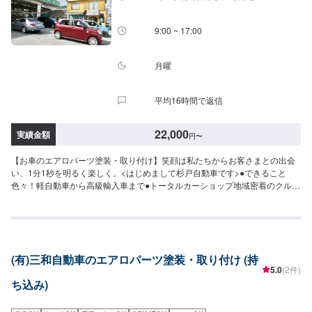
9:00 ~ 17:00
月曜
平均16時間で返信
22,000
実績金額
円
〜
【お車のエアロパーツ塗装・取り付け】笑顔は私たちからお客さまとの出会
い、1分1秒を明るく楽しく。<はじめまして杉戸自動車です>●できること
色々！軽自動車から高級輸入車まで●トータルカーショップ地域密着のクルマ
の総合病院●様々な「安心」をお届けします。当店は自動車保険以外に「火災
保険」「地震保険」「個人賠償責任保険」など、幅広くお客さまの安心を提
供しております。<私たちからみなさまへ>興味を持っていただけたことに感
謝。私たち株式会社杉戸自動車は1969年に創業し、長きにわたり地域の皆さ
まの自動車の安全と安心に努めてまいりました。お好みのカスタムであなた
(有)三和自動車のエアロパーツ塗装・取り付け (持
のカーライフをもっと楽しく。ご要望に精一杯お応えします。〜今ある車を
5.0
(2件)
大切に〜埼玉県北葛飾郡杉戸町の株式会社杉戸自動車<パーツ持ち込み可能>
ち込み)
パーツ持ち込みも可能です。持ち込みの場合はオファーにて、部品の詳細や
車種情報をお送りください。部品のご購入のご案内も可能ですので、ご希望
の方はその旨をオファー詳細にてお伝えください。<営業時間・定休日>朝9