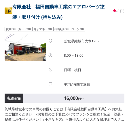
有限会社 福田自動車工業のエアロパーツ塗
1位
-
(-件)
装・取り付け (持ち込み)
代車OK
カードOK
電子マネーOK
QR決済OK
ローンOK
茨城県結城市大木1209
8:00 ~ 18:00
日曜・祝日
平均7時間で返信
16,000
実績金額
円
〜
茨城県結城市での車両のお困りごとは【有限会社福田自動車工業】へお気軽
にご相談ください！<お客様のご予算に応じてプランをご提案！板金・塗装・
整備はお任せください！>小さなキズから破損のように大きな修理まで大切な
お車の鈑金は福田自動車にお任せ下さい。福田自動車では、キズや破損状況