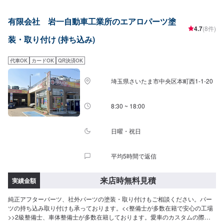
す。今現在も特定整備工場として、ブレーキサポートのエーミングなどの技
術向上を目指しております。そこから、新車のエブリイやジムニーなどのカ
有限会社 岩一自動車工業所のエアロパーツ塗
スタムなどにも力を入れ、工場での一貫作業として今までのノウハウを生か
4.7
(8件)
しております。当店はただ車を修理したり販売するだけでなく、お客様に何
装・取り付け (持ち込み)
かあった時にすぐに駆け付け、相談に乗り、対応から解決まで導くことがで
きるお店です。更にトータルサービスを提供することが可能ですので、「車
の身近な相談役」として、お困りの際はお気軽にご相談ください。【1】オフ
代車OK
カードOK
QR決済OK
ァーにてお問い合わせ【2】お見積り【3】お見積りにご納得いただければ作
業開始【4】仕上がり次第納車-----納期について-----納期は通常5日～6日程度
埼玉県さいたま市中央区本町西1-1-20
で納車となります。(要相談)納期は前後する場合がございます。予めご了承く
ださい。-----代車について-----代車をご用意しています。お車の作業中は代車
をご利用ください。※代車の燃料代はお客様にご負担いただいております。---
8:30 ~ 18:00
--ご来店時の注意、受付方法-----お客様をお待たせしないために、お越しの際
は一度お電話いただけますよう願います。ご来店時にはお客様用駐車場にお
停めください。受付はスタッフへ「メンテモで予約しました」とお伝えくだ
日曜・祝日
さい。ご案内いたします。【定休日・営業時間】定休日：火曜日、第二第四
月曜日営業時間：9:00~18:00
平均5時間で返信
来店時無料見積
実績金額
純正アフターパーツ、社外パーツの塗装・取り付けもご相談ください。パー
ツの持ち込み取り付けも承っております。<<整備士が多数在籍で安心の工場
>>2級整備士、車体整備士が多数在籍しております。愛車のカスタムの際も