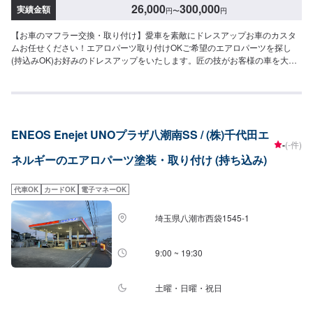
26,000
300,000
実績金額
円
〜
円
【お車のマフラー交換・取り付け】愛車を素敵にドレスアップお車のカスタ
ムお任せください！エアロパーツ取り付けOKご希望のエアロパーツを探し
(持込みOK)お好みのドレスアップをいたします。匠の技がお客様の車を大切
に、もっと素敵に変身させます。埼玉県川口市の原自動車工作所に、愛車と
の時間を楽しむお手伝いをさせて下さい。お客様としっかり打ち合わせを行
い作業いたしますので、お気軽にご相談ください。【施工事例】●アクアモデ
リスタフロント・サイドエアロリヤスポイラーTOM'Sスポイラーフォグイカ
リング仕様サイドミラーライトアップ等●CX-5アドミレイションエアロフル
ENEOS Enejet UNOプラザ八潮南SS / (株)千代田エ
キット（左右シングル出し）ローマウント（リヤスポイラー）純正バンパー
-
(-件)
加工フロントフェイスグリルダックスガーデンアイラインウェストウィング
ネルギーのエアロパーツ塗装・取り付け (持ち込み)
等【パーツ持ち込み可能】持ち込みパーツの対応もいたします。※パーツの不
備などにより、取り付けができなかった場合でも、動作確認などで発生した
工賃をご請求させていただきますので、あらかじめご了承ください。【代車
代車OK
カードOK
電子マネーOK
について】無料代車（無保険時）を24台ご用意しております。燃料代はお客
さま負担となりますので、ご了承ください。【営業時間・定休日】営業時
埼玉県八潮市西袋1545-1
間：8:30〜17:30定休日：日・祝・第一、第三月曜日
9:00 ~ 19:30
土曜・日曜・祝日