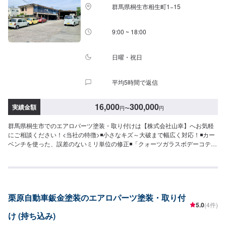
日、祝日、第二土曜日営業時間：8:30~17:30
群馬県桐生市相生町1−15
9:00 ~ 18:00
日曜・祝日
平均5時間で返信
16,000
300,000
実績金額
円
〜
円
群馬県桐生市でのエアロパーツ塗装・取り付けは【株式会社山幸】へお気軽
にご相談ください！<当社の特徴>◾小さなキズ～大破まで幅広く対応！◾カー
ベンチを使った、誤差のないミリ単位の修正◾「クォーツガラスボデーコティ
ング」による施工を行っております<お客様のご予算やご希望の時間に応じて
プランをご提案！>★お安く済ませたい…★お時間があまり取れない…などの
ご相談もお気軽にどうぞ！【1】オファーにてお問い合わせ【2】お見積り
【3】お見積りにご納得いただければ作業開始【4】仕上がり次第納車-----納
期について-----納期は通常1週間程度で納車となります。(要相談)納期は前後
栗原自動車鈑金塗装のエアロパーツ塗装・取り付
する場合がございます。予めご了承ください。-----代車について-----代車をご
5.0
(4件)
用意しています。お車の作業中は代車をご利用ください。※代車の燃料代はお
け (持ち込み)
客様にご負担いただいております。-----ご来店時の注意、受付方法-----入庫の
際はお気をつけてお越しください。駐車スペースは事務所前の空いているス