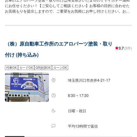
にお任せください！【ご安心してご相談ください】お客様の目的に合わせた
お見積もりを提出しますので、ご要望をお気軽にお申し付けください。お車
をお預かりして、独自の判断で作業をするようなことは一切ございません。
お客様お一人おひとりのカーライフに合わせた細かいお見積もりを作成いた
します。お車のことでご不明な点や、不安な点はしっかり伺い、丁寧に説明
させていただきますので、ご安心してご相談ください。【作業の流れ】【1】
お問い合わせ【2】車の確認・お見積もりの作成【3】車のお預かり【4】修
（株）原自動車工作所のエアロパーツ塗装・取り
理開始【5】修理終了・お支払い【6】アフターサポート【代車について】作
3.7
(3件)
業中にお車が必要なお客様には、代車をお出しすることもできますので事前
付け (持ち込み)
にご相談ください。代車は、ご希望の車種がお選びいただけ、ほぼすべてに
ETC、ナビが付いております。※代車の燃料代はお客様にご負担いただいてお
ります。【定休日・営業時間】定休日：不定休日曜日はお問い合わせくださ
代車OK
カードOK
QR決済OK
ローンOK
い。営業時間：9:00~18:00
埼玉県川口市赤井4-21-17
8:30 ~ 17:30
日曜・祝日
平均13時間で返信