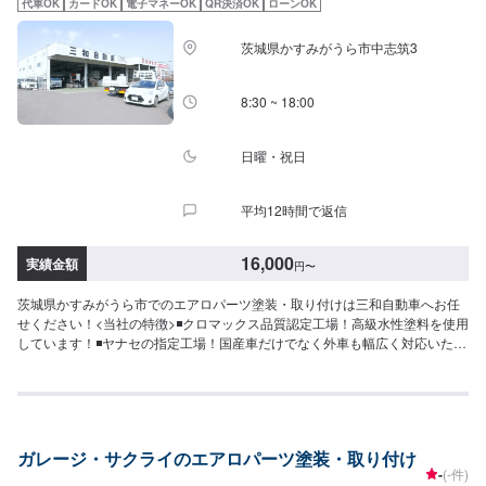
代車OK
カードOK
電子マネーOK
QR決済OK
ローンOK
時から夜7時まで営業中月曜定休
茨城県かすみがうら市中志筑3
8:30 ~ 18:00
日曜・祝日
平均12時間で返信
16,000
実績金額
円
〜
茨城県かすみがうら市でのエアロパーツ塗装・取り付けは三和自動車へお任
せください！<当社の特徴>◾クロマックス品質認定工場！高級水性塗料を使用
しています！◾ヤナセの指定工場！国産車だけでなく外車も幅広く対応いたし
ます！◾かすみがうら市の老舗自動車整備工場！どんなことでもご相談下さ
い！<お客様のご予算やご希望の時間に応じてプランをご提案！>★お安く済
ませたい…★お時間があまり取れない…などのご相談もお気軽にどうぞ！
【1】オファーにてお問い合わせ【2】お見積り【3】お見積りにご納得いた
だければ作業開始【4】仕上がり次第納車-----納期について-----納期は通常1週
ガレージ・サクライのエアロパーツ塗装・取り付け
間程度で納車となります。(要相談)納期は前後する場合がございます。予めご
-
(-件)
了承ください。-----代車について-----無料の代車をご用意しています。お車の