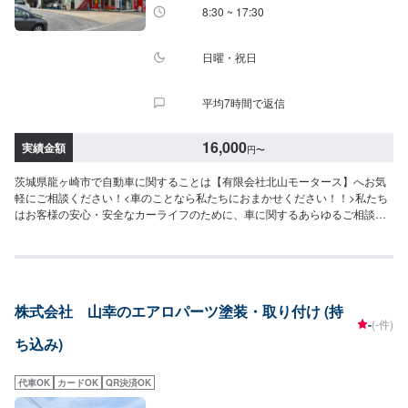
8:30 ~ 17:30
日曜・祝日
平均7時間で返信
16,000
実績金額
円
〜
茨城県龍ヶ崎市で自動車に関することは【有限会社北山モータース】へお気
軽にご相談ください！<車のことなら私たちにおまかせください！！>私たち
はお客様の安心・安全なカーライフのために、車に関するあらゆるご相談に
お応えします。更にワンストップサービスを導入している為、様々なサービ
スをスムーズに提供することが可能です。お車の購入から日ごろのメンテナ
ンス、修理、保険相談まであらゆるご要望にお応えします。これからも信頼
されるカーアドバイザーであるよう、技術力とサービスの向上を目指してま
いります。【1】オファーにてお問い合わせ【2】お見積り【3】お見積りに
株式会社 山幸のエアロパーツ塗装・取り付け (持
ご納得いただければ作業開始【4】仕上がり次第納車-----納期について-----納
-
(-件)
期は通常5日～6日程度で納車となります。(要相談)納期は前後する場合がご
ち込み)
ざいます。予めご了承ください。-----ご来店時の注意、受付方法-----入庫の際
はお気をつけてお越しください。駐車スペースは事務所前の空いているスペ
ースに駐車してください。受付はスタッフへ「メンテモで予約しました」と
代車OK
カードOK
QR決済OK
お伝えください。ご案内いたします。【定休日・営業時間】定休日：日曜