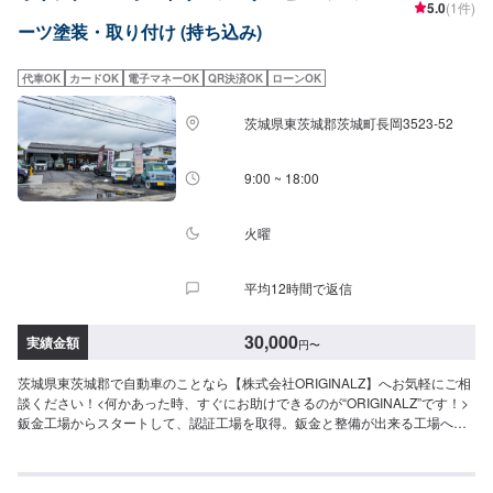
5.0
(1件)
レストアやカスタムなどのサービスもご提供しております。保険代理店業務
ーツ塗装・取り付け (持ち込み)
にも力を入れ、お客様のカーライフを幅広く支えてまいります。オイル交換
や車検、タイヤ交換などの基本的な車のメンテナンスも承っておりますので
お困りの際はお気軽にご相談ください！
代車OK
カードOK
電子マネーOK
QR決済OK
ローンOK
茨城県東茨城郡茨城町長岡3523-52
9:00 ~ 18:00
火曜
平均12時間で返信
30,000
実績金額
円
〜
茨城県東茨城郡で自動車のことなら【株式会社ORIGINALZ】へお気軽にご相
談ください！<何かあった時、すぐにお助けできるのが“ORIGINALZ”です！>
鈑金工場からスタートして、認証工場を取得。鈑金と整備が出来る工場へと
変わりました。全ては【笑顔の為に】をモットーにしており、お客様のご相
談は絶対に妥協をしないプロの自信と技術で全力で対応させていただきま
す。信頼と安心をお届けし、最後には笑顔になっていただけるよう努めま