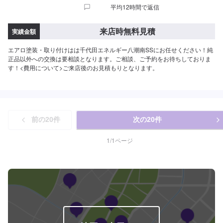
平均12時間で返信
来店時無料見積
実績金額
エアロ塗装・取り付けはは千代田エネルギー八潮南SSにお任せください！純
正品以外への交換は要相談となります。ご相談、ご予約をお待ちしておりま
す！<費用について>ご来店後のお見積もりとなります。
前の
20
件
次の
20
件
1
/
1
ページ