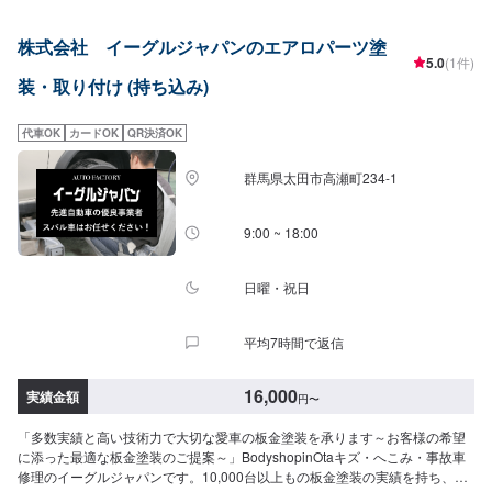
い合わせ【2】お見積り【3】お見積りにご納得いただければ作業開始【4】
仕上がり次第納車-----納期について-----納期は通常5日～6日程度で納車となり
株式会社 イーグルジャパンのエアロパーツ塗
ます。(要相談)納期は前後する場合がございます。予めご了承ください。-----
5.0
(1件)
ご来店時の注意、受付方法-----入庫の際はお気をつけてお越しください。駐車
装・取り付け (持ち込み)
スペースはガレージ前の空いているスペースに駐車してください。受付はス
タッフへ「メンテモで予約しました」とお伝えください。ご案内いたしま
す。【定休日・営業時間】定休日：月曜日、第2日曜日、第4日曜日・祝日・
代車OK
カードOK
QR決済OK
ＧＷ・お盆・年末年始営業時間：9:00~18:00
群馬県太田市高瀬町234-1
9:00 ~ 18:00
日曜・祝日
平均7時間で返信
16,000
実績金額
円
〜
「多数実績と高い技術力で大切な愛車の板金塗装を承ります～お客様の希望
に添った最適な板金塗装のご提案～」BodyshopinOtaキズ・へこみ・事故車
修理のイーグルジャパンです。10,000台以上もの板金塗装の実績を持ち、太