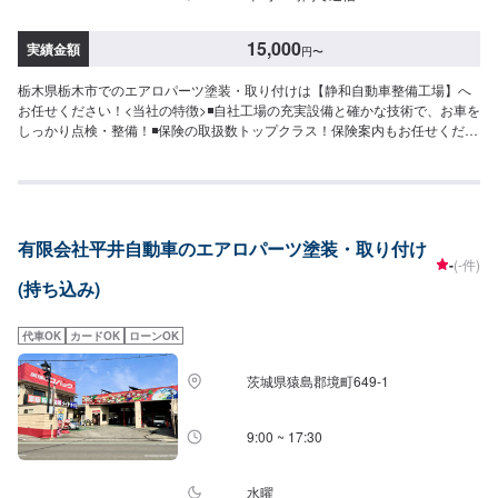
15,000
実績金額
円
〜
栃木県栃木市でのエアロパーツ塗装・取り付けは【静和自動車整備工場】へ
お任せください！<当社の特徴>◾自社工場の充実設備と確かな技術で、お車を
しっかり点検・整備！◾保険の取扱数トップクラス！保険案内もお任せくださ
い！◾車の購入から日々のメンテナンス、修理に至るまでトータルサポート！
<お客様のご予算やご希望の時間に応じてプランをご提案！>★お安く済ませ
たい…★お時間があまり取れない…などのご相談もお気軽にどうぞ！【1】オ
ファーにてお問い合わせ【2】お見積り【3】お見積りにご納得いただければ
作業開始【4】仕上がり次第納車-----納期について-----納期は通常1週間程度で
有限会社平井自動車のエアロパーツ塗装・取り付け
納車となります。納期は前後する場合がございます。予めご了承ください。--
-
(-件)
---代車について-----代車をご用意しています。お車の作業中は代車をご利用く
(持ち込み)
ださい。※代車の燃料代はお客様にご負担いただいております。-----ご来店時
の注意、受付方法-----入庫の際はお気をつけてお越しください。駐車スペース
は事務所前の空いているスペースに駐車してください。受付はスタッフへ
代車OK
カードOK
ローンOK
「メンテモで予約しました」とお伝えください。ご案内いたします。【定休
日・営業時間】定休日：日曜日、祝日営業時間：8:30~17:30
茨城県猿島郡境町649-1
9:00 ~ 17:30
水曜