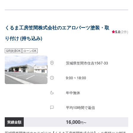
田市や太田市周辺の多くのお客様のお車の修理を行い、多くのお客様から感
謝とお喜びの声を頂いております。ご依頼を受けたお車は、1台1台それぞれ
にお客様の大切な思い出を乗せた日常を彩る大切な相棒であり、熟練の職人
が一つひとつの工程を丁寧に愛情をもって作業を行っております。お客様の
｢なるべく費用を抑えて修理をしたい｣というご要望に対しても、最大限尊重
くるま工房笠間株式会社のエアロパーツ塗装・取
した上で、長年培った技術力を駆使して最適な方法のご提案をさせていただ
5.0
(2件)
きます。スバル車に関しましては他社様でお断りされる様な内容でも承って
り付け (持ち込み)
います。ぜひ、お問い合わせください！--------------------------------------------------
【1】オファーにてお問い合わせ【2】お見積り【3】お見積りにご納得いた
だければ作業開始【4】仕上がり次第納車-----納期について-----納期は通常1週
QR決済OK
ローンOK
間程度で納車となります。納期は前後する場合がございます。予め、ご了承
ください。-----パーツ持ち込みについて-----パーツの持ち込み可能です。オフ
茨城県笠間市住吉1567-33
ァーにて詳細をお願い致します。-----代車について-----無料の代車をご用意し
ています。お車の作業中は代車をご利用ください。※代車の燃料代はお客様に
ご負担いただいております。-----ご来店時の注意、受付方法-----当工場は竹の
9:00 ~ 18:00
くら様を過ぎ左手にMMM様の看板がある所を右折していただければ工場があ
ります。旗竿地の為、分かりにくい場合がございます。ご不明な場合はお電
話いただければと思います。入庫の際はお気をつけてお越しください。駐車
年中無休
スペースは事務所前の空いているスペースに駐車してください。受付はスタ
ッフへ「メンテモで予約しました」とお伝えください。ご案内いたします。
平均10時間で返信
【定休日・営業時間】定休日：日曜日、祝日営業時間：9:00~18:00
16,000
実績金額
円
〜
茨城県笠間市でのカテゴリは【くるま工房笠間株式会社】へお気軽にご相談