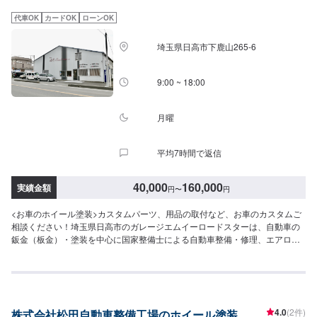
代車OK
カードOK
ローンOK
埼玉県日高市下鹿山265-6
9:00 ~ 18:00
月曜
平均7時間で返信
40,000
160,000
実績金額
円
〜
円
<お車のホイール塗装>カスタムパーツ、用品の取付など、お車のカスタムご
相談ください！埼玉県日高市のガレージエムイーロードスターは、自動車の
鈑金（板金）・塗装を中心に国家整備士による自動車整備・修理、エアロパ
ーツの取付、新車・中古車販売まで対応しております！その他、クルマのこ
となら気軽にご相談ください！オファーをお送りいただいた方には概算のお
見積りをお出ししておりますが、正しいお見積りはご入庫後、お車の状態や
お客様のご希望をお伺いしてからお出しします。<当店の特徴>●職人による
確かな施工●新品より美しく●品質には自信あり！技術ならどこにも負けませ
4.0
(2件)
株式会社松田自動車整備工場のホイール塗装
ん！●匠の技術で、お客様のご希望を叶えます！【1】オファーにてお問い合