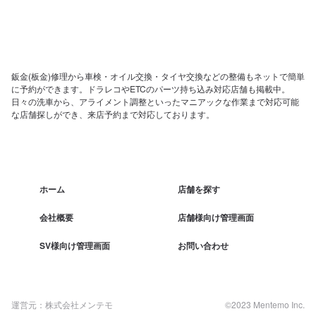
鈑金(板金)修理から車検・オイル交換・タイヤ交換などの整備もネットで簡単
に予約ができます。ドラレコやETCのパーツ持ち込み対応店舗も掲載中。
日々の洗車から、アライメント調整といったマニアックな作業まで対応可能
な店舗探しができ、来店予約まで対応しております。
ホーム
店舗を探す
会社概要
店舗様向け管理画面
SV様向け管理画面
お問い合わせ
運営元：株式会社メンテモ
©2023 Mentemo Inc.