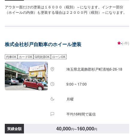
アウター面だけの塗装は１６０００（税別）～になります。インナー部分
（ホイールの内側）も塗装する場合は２２０００円（税別）～になります。
-
(-件)
株式会社杉戸自動車のホイール塗装
代車OK
カードOK
QR決済OK
ローンOK
埼玉県北葛飾郡杉戸町清地6-26-18
9:00 ~ 17:00
月曜
平均16時間で返信
40,000
160,000
実績金額
円
〜
円