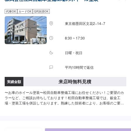
わせ【2】お見積り【3】お見積りにご納得いただければ作業開始【4】仕上
がり次第納車<代車について>自費修理、整備に限り代車の貸し出しを無料で
代車OK
カードOK
QR決済OK
行っております。有償でのレンタル貸出も行っております。お気軽にご相談
下さい。※代車の燃料代はお客様にご負担いただいております。<定休日・営
東京都墨田区文花2−14−7
業時間>定休日：月曜日営業時間：9:00~18:00
8:30 ~ 17:30
日曜・祝日
平均10時間で返信
来店時無料見積
実績金額
〜お車のホイール塗装〜松田自動車整備工場にお任せください！ご要望のカ
ラーなど、ご相談お待ちしております！松田自動車整備工場では、鈑金工
場・塗装工場を併設しております。熟練した技術者により、お客様のご要望
を叶えます。【塗装ブースのこだわり】塗装ブースは、プッシュプル型塗装
ブースを導入。箱型ブースにて吸気・排気をコントロールし、より正圧を保
ちます。外のほこりや、空気中の余分な塗料の粒子の付着を防ぎ、より精度
の高い仕上がりを実現します。また、側面も含む均等な照明により常にムラ
のない塗装面の乾燥も可能となります。乾燥もブース内で行う為、移動時に