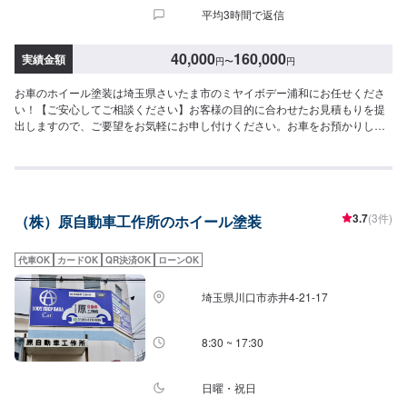
平均3時間で返信
40,000
160,000
実績金額
円
〜
円
お車のホイール塗装は埼玉県さいたま市のミヤイボデー浦和にお任せくださ
い！【ご安心してご相談ください】お客様の目的に合わせたお見積もりを提
出しますので、ご要望をお気軽にお申し付けください。お車をお預かりし
て、独自の判断で作業をするようなことは一切ございません。お客様お一人
おひとりのカーライフに合わせた細かいお見積もりを作成いたします。お車
のことでご不明な点や、不安な点はしっかり伺い、丁寧に説明させていただ
きますので、ご安心してご相談ください。【ご注意】必ずご確認ください。
素材やメーカー、ご要望などによって対応できかねる場合もございます。オ
3.7
(3件)
（株）原自動車工作所のホイール塗装
ファーをいただいた後、ご入庫いただき、実車確認を経てお見積もりや作業
の可否をお伝えいたします。お気軽にご相談ください。【作業の流れ】【1】
お問い合わせ【2】車の確認・お見積もりの作成【3】車のお預かり【4】修
代車OK
カードOK
QR決済OK
ローンOK
理開始【5】修理終了・お支払い【6】アフターサポート【代車について】作
業中にお車が必要なお客様には、代車をお出しすることもできますので事前
埼玉県川口市赤井4-21-17
にご相談ください。代車は、ご希望の車種がお選びいただけ、ほぼすべてに
ETC、ナビが付いております。※代車の燃料代はお客様にご負担いただいてお
ります。【定休日・営業時間】定休日：不定休日曜日はお問い合わせくださ
8:30 ~ 17:30
い。営業時間：9:00~18:00
日曜・祝日