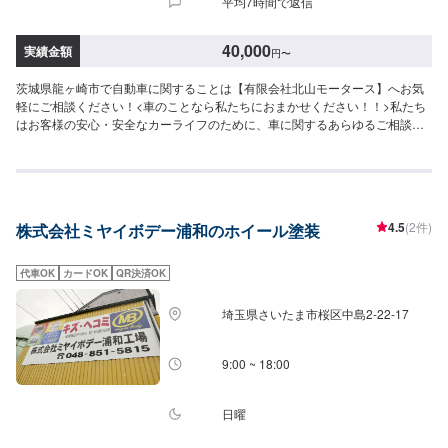
平均7時間で返信
40,000
実績金額
円
〜
茨城県龍ヶ崎市で自動車に関することは【有限会社北山モータース】へお気
軽にご相談ください！<車のことなら私たちにおまかせください！！>私たち
はお客様の安心・安全なカーライフのために、車に関するあらゆるご相談に
お応えします。更にワンストップサービスを導入している為、様々なサービ
スをスムーズに提供することが可能です。お車の購入から日ごろのメンテナ
ンス、修理、保険相談まであらゆるご要望にお応えします。これからも信頼
されるカーアドバイザーであるよう、技術力とサービスの向上を目指してま
いります。【1】オファーにてお問い合わせ【2】お見積り【3】お見積りに
4.5
(2件)
株式会社ミヤイボデー浦和のホイール塗装
ご納得いただければ作業開始【4】仕上がり次第納車-----納期について-----納
期は通常3日程度で納車となります。(要相談)納期は前後する場合がございま
す。予めご了承ください。-----ご来店時の注意、受付方法-----入庫の際はお気
代車OK
カードOK
QR決済OK
をつけてお越しください。駐車スペースは事務所前の空いているスペースに
駐車してください。受付はスタッフへ「メンテモで予約しました」とお伝え
埼玉県さいたま市桜区中島2-22-17
ください。ご案内いたします。【定休日・営業時間】定休日：日曜日、祝
日、第二土曜日営業時間：8:30~17:30
9:00 ~ 18:00
日曜