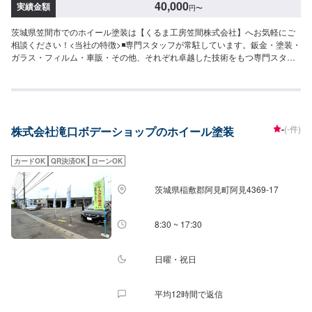
40,000
実績金額
円
〜
茨城県笠間市でのホイール塗装は【くるま工房笠間株式会社】へお気軽にご
相談ください！<当社の特徴>◾専門スタッフが常駐しています。鈑金・塗装・
ガラス・フィルム・車販・その他、それぞれ卓越した技術をもつ専門スタッ
フが２人１組で対応いたします。◾万全のアフターケアをいたします。修理後
に永久保証書を発行させて頂いております。お客様がそのお車を乗っている
間は保証します。◾土・日・祝も営業してるのでお客様がお休みでも見積・修
理ができます！お客様のご要望に併せて中古部品も準備できるのでなんてい
っても低価格です。<お客様のご予算やご希望の時間に応じてプランをご提
-
(-件)
株式会社滝口ボデーショップのホイール塗装
案！>★お安く済ませたい…★お時間があまり取れない…などのご相談もお気
軽にどうぞ！【1】オファーにてお問い合わせ【2】お見積り【3】お見積り
にご納得いただければ作業開始【4】仕上がり次第納車-----納期について-----
カードOK
QR決済OK
ローンOK
納期は通常3日～5日程度で納車となります。(要相談)納期は前後する場合が
ございます。予めご了承ください。-----代車について-----代車をご用意してい
茨城県稲敷郡阿見町阿見4369-17
ます。お車の作業中は代車をご利用ください。※代車の燃料代はお客様にご負
担いただいております。-----ご来店時の注意、受付方法-----入庫の際はお気を
つけてお越しください。駐車スペースは事務所前の空いているスペースに駐
8:30 ~ 17:30
車してください。受付はスタッフへ「メンテモで予約しました」とお伝えく
ださい。ご案内いたします。【定休日・営業時間】定休日：年中無休（大型
連休のみ休み）営業時間：9:00~18:00
日曜・祝日
平均12時間で返信