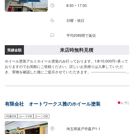
8:30 ~ 17:30
日曜・祝日
平均20時間で返信
来店時無料見積
実績金額
ホイール塗装アルミホイール塗装のみ行っております。1本10,000円~承って
おりますのでお気軽にご依頼ください。詳しいお見積りは入庫していただ
き、実物を確認した後にご提示させていただきます。--------------------------------
------------------当社は埼玉県深谷市にある自動車整備工場です。国産車から輸
入車(特にドイツ車の修理を得意としています)、中古から最新の車まで幅広く
作業を承っております。キズヘコミ修理の鈑金塗装を1番得意としております
が、車検やパーツ取り付け等まで幅広くご対応させていただきます。スタッ
フ全員が自動車整備士の国家資格を持っておりますのでお客様の大切なお車
-
(-件)
有限会社 オートワークス雅のホイール塗装
の整備は是非私たちにお任せください！お客様にご満足していただけるよ
う、丁寧に作業に取り組ませていただきます。
代車OK
カードOK
ローンOK
埼玉県坂戸市森戸1-1