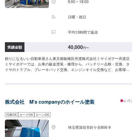
9:00 ~ 18:00
日曜・祝日
平均13時間で返信
40,000
実績金額
円
〜
頼りになるいい自動車屋さん東京都板橋区舟渡株式会社ミヤイボデー舟渡店
ミヤイボデーでは、お車の鈑金塗装・修理から、バッテリー点検・交換、タ
イヤのトラブル、ブレーキパッド交換、エンジンオイル交換など、お客様の
お車に関わる様々なご相談に対応可能です。ホイールの色を変えて、気分転
換したいかも！そんな時はホイール塗装なんていかがですか？心機一転、自
分の車の印象が一瞬で段違いに！ホイール塗装、お任せください！<パーツ持
ち込みについて>部品の持ち込み可能です！ネットなどで購入した部品の持ち
込みをご希望の方はオファーにて部品詳細と車種情報をお送りください。<代
-
(-件)
株式会社 M's companyのホイール塗装
車について>作業中は代車の貸し出しが可能です。ご希望の方はお気軽にお問
い合わせください。※燃料代はお客様負担となります。<営業時間・定休日>
営業時間：9:00〜18:00定休日：日曜・祝日
代車OK
カードOK
ローンOK
埼玉県深谷市針ケ谷806‐9