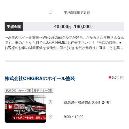
平均5時間で返信
40,000
160,000
実績金額
円
〜
円
〜お車のホイール塗装〜WeloveCarsクルマが好き、だからクルマ屋さんなん
です。車のことなら何でもJpitMINAMIにお任せ下さい！！『当店の特徴』●
お客様のお車の財産価値を最優先に算出(できるだけ元通りに直すことを基
準)●ご要望に合わせて省略可能な作業を減らします！キズへこみ専門店なら
ではの技術で、しっかり対応！『お客様のご要望をお聞かせください！』✔️
ご要望に合わせてリサイクルパーツの使用も可能！⭕️✔️コンピュータで色分
析！✔️微妙な色は熟練の職人によって調整を行なっています【1】オファーに
てお問い合わせ【2】お見積り【3】お見積りにご納得いただければ作業開始
5.0
(1件)
株式会社CHIGIRAのホイール塗装
【4】仕上がり次第納車『代車について』代車をご用意しています。お車の作
業中は代車をご利用ください。※代車の燃料代はお客様にご負担いただいてお
ります。『営業時間・定休日』営業時間：8:30〜18:00定休日：日・祝・第一
代車OK
カードOK
電子マネーOK
月曜
群馬県伊勢崎市西久保町2-161
9:00 ~ 19:00