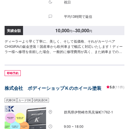
祝日
平均13時間で返信
10,000
30,000
実績金額
円
〜
円
ディーラーより早く丁寧に、美しく、そして低価格、それがカーリペア
CHIGIRAの鈑金塗装！国産車から欧州車まで幅広く対応いたします！ディー
ラー様へ修理を依頼した場合、一般的に修理費用が高く、また納車までの時
間がかかるといった声がよく聞かれます。それはディーラー様が直接直すわ
けではなく、外部の下請け工場へ修理を委託し、基本的には不具合箇所の修
理を部品交換で対応してしまうから。私たちなら自社工場で即施工し、でき
るだけ部品交換をせず、修理対応いたします。私達は鈑金塗装のプロフェッ
即時予約
ショナルです。大切なお車はぜひ、カーリペアCHIGIRAにおまかせくださ
い！【作業実績】スズキカプチーノ9,680円---------------------------------------------
5.0
(11件)
株式会社 ボディーショップＫのホイール塗装
-----【1】オファーにてお問い合わせ【2】お見積り【3】お見積りにご納得い
ただければ作業開始【4】仕上がり次第納車□納期について□通常3〜5日程度
で納車いたします。車種や状態により納期が前後する場合がございます。予
代車OK
カードOK
QR決済OK
め、ご了承ください。□代車について□作業中は無料の代車をご利用くださ
い。※燃料代は、お客様負担となっております。予め、ご了承ください。□パ
群馬県伊勢崎市馬見塚町1762‐1
ーツ持ち込みについて□パーツの持ち込み可能です。オファーの際に持ち込み
パーツの詳細をご入力ください。【定休日・営業時間】定休日：祝日営業時
間：9:00~19:00
9:00 ~ 18:00