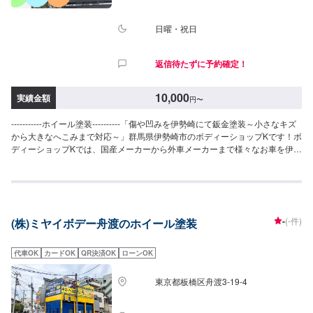
日曜・祝日
返信待たずに予約確定！
10,000
実績金額
円
〜
-----------ホイール塗装----------「傷や凹みを伊勢崎にて鈑金塗装～小さなキズ
から大きなへこみまで対応～」群馬県伊勢崎市のボディーショップKです！ボ
ディーショップKでは、国産メーカーから外車メーカーまで様々なお車を伊勢
崎市にて対応してきた実績があり、他社で断られてしまったようなお車であ
っても鈑金塗装で修理いたします。線キズからへこみ・塗装の色あせや剥げ
などお客様の大切な愛車をプロの技でお直しいたします。お困りのことがご
ざいましたらなんでもご相談ください！鈑金塗装のプロフェッショナルがお
車の状態をしっかりと判断し、適切な修理の方法をご提案いたします。フロ
-
(-件)
(株)ミヤイボデー舟渡のホイール塗装
ンガス交換機有！最新車種のエアコン修理も対応できます！全員業界歴20年
以上の大ベテランの作業員です。お客様の愛車をご安心してお任せくださ
い！--------------------------------------------------【1】オファーにてお問い合わせ
代車OK
カードOK
QR決済OK
ローンOK
【2】お見積り【3】お見積りにご納得いただければ作業開始【4】仕上がり
次第納車-----------パーツ持ち込みについて-----------パーツの持ち込み可能で
東京都板橋区舟渡3-19-4
す。オファーにて詳細をお願い致します。【定休日・営業時間】定休日：日
曜日、祝日営業時間：8:30~17:30