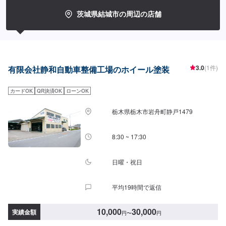
【1】オファーにてお問い合わせ【2】お見積り【3】お見積りにご納得いた
だければ作業開始【4】仕上がり次第納車-----納期について-----納期は通常3日
茨城県結城市の周辺の店舗
程度で納車となります。(要相談)納期は前後する場合がございます。予めご了
承ください。-----代車について-----代車をご用意しています。お車の作業中は
代車をご利用ください。※代車の燃料代はお客様にご負担いただいておりま
す。-----ご来店時の注意、受付方法-----入庫の際はお気をつけてお越しくださ
い。駐車スペースは事務所前の空いているスペースに駐車してください。受
付はスタッフへ「メンテモで予約しました」とお伝えください。ご案内いた
3.0
(1件)
有限会社静和自動車整備工場のホイール塗装
します。【定休日・営業時間】定休日：日曜、祝日営業時間：8:00~18:00
カードOK
QR決済OK
ローンOK
栃木県栃木市岩舟町静戸1479
8:30 ~ 17:30
日曜・祝日
平均19時間で返信
10,000
30,000
実績金額
円
〜
円