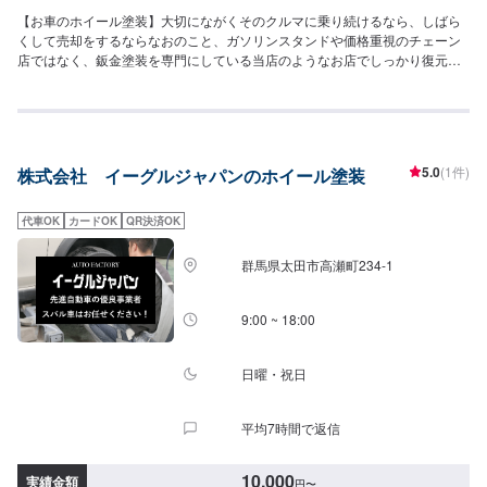
【お車のホイール塗装】大切にながくそのクルマに乗り続けるなら、しばら
くして売却をするならなおのこと、ガソリンスタンドや価格重視のチェーン
店ではなく、鈑金塗装を専門にしている当店のようなお店でしっかり復元す
ることがなにより大切です。<目安金額>40,000円~他店購入車の対応も、輸
入車の対応も、クルマの購入もいろいろ、説明力も対応力も！1969年に創業
して以来、50年以上この地でお店を営業させていただいております。チェー
ン店への加盟、地元の皆様の支えでここまで1歩ずつ成長をさせて頂きまし
た。これからもお客様に笑顔を届けられるよう、新しいお店のオープンも進
5.0
(1件)
株式会社 イーグルジャパンのホイール塗装
んでおります。
代車OK
カードOK
QR決済OK
群馬県太田市高瀬町234-1
9:00 ~ 18:00
日曜・祝日
平均7時間で返信
10,000
実績金額
円
〜