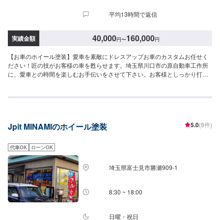
平均13時間で返信
40,000
160,000
実績金額
円
〜
円
【お車のホイール塗装】愛車を素敵にドレスアップお車のカスタムお任せく
ださい！匠の技がお客様の車を甦らせます。埼玉県川口市の原自動車工作所
に、愛車との時間を楽しむお手伝いをさせて下さい。お客様としっかり打ち
合わせを行い作業いたしますので、お気軽にご相談ください。【施工事例】●
アクアモデリスタフロント・サイドエアロリヤスポイラーTOM'Sスポイラー
フォグイカリング仕様サイドミラーライトアップ等●CX-5アドミレイション
エアロフルキット（左右シングル出し）ローマウント（リヤスポイラー）純
正バンパー加工フロントフェイスグリルダックスガーデンアイラインウェス
5.0
(8件)
Jpit MINAMIのホイール塗装
トウィング等【パーツ持ち込み可能】持ち込みパーツの対応もいたします。※
パーツの不備などにより、取り付けができなかった場合でも、動作確認など
で発生した工賃をご請求させていただきますので、あらかじめご了承くださ
代車OK
ローンOK
い。【代車について】無料代車（無保険時）を24台ご用意しております。燃
料代はお客さま負担となりますので、ご了承ください。【営業時間・定休
埼玉県富士見市勝瀬909‐1
日】営業時間：8:30〜17:30定休日：日・祝・第一、第三月曜日
8:30 ~ 18:00
日曜・祝日