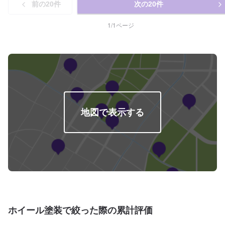
前の
20
件
次の
20
件
ホコリが付着するといったこともありません。【塗料へのこだわり】松田自
動車整備工場では、より美しい仕上がりを実現するために、ベンツ等の高級
車に使われるデュポンの自動車塗料を使用しております。デュポン社はグロ
1
/
1
ページ
ーバルNo.1の自動車補修塗料メーカーです。【代車について】代車の無料貸
し出しサービスがございますので、ご希望の方はお申し付けください。※燃料
代はお客様負担となります。※状況により貸出できかねる場合がございます。
【パーツについて】パーツ持ち込み・販売可能！持ち込み希望の方▶️オファ
ーにてお車とパーツの詳細をお送りください。ご購入希望の方▶️オファーに
て車種情報をお送りください。
地図で表示する
ホイール塗装で絞った際の累計評価