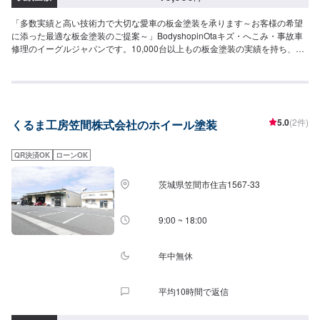
「多数実績と高い技術力で大切な愛車の板金塗装を承ります～お客様の希望
に添った最適な板金塗装のご提案～」BodyshopinOtaキズ・へこみ・事故車
修理のイーグルジャパンです。10,000台以上もの板金塗装の実績を持ち、太
田市や太田市周辺の多くのお客様のお車の修理を行い、多くのお客様から感
謝とお喜びの声を頂いております。ご依頼を受けたお車は、1台1台それぞれ
にお客様の大切な思い出を乗せた日常を彩る大切な相棒であり、熟練の職人
が一つひとつの工程を丁寧に愛情をもって作業を行っております。お客様の
｢なるべく費用を抑えて修理をしたい｣というご要望に対しても、最大限尊重
5.0
(2件)
くるま工房笠間株式会社のホイール塗装
した上で、長年培った技術力を駆使して最適な方法のご提案をさせていただ
きます。スバル車に関しましては他社様でお断りされる様な内容でも承って
います。ぜひ、お問い合わせください！--------------------------------------------------
QR決済OK
ローンOK
【1】オファーにてお問い合わせ【2】お見積り【3】お見積りにご納得いた
だければ作業開始【4】仕上がり次第納車-----納期について-----納期は通常3~5
茨城県笠間市住吉1567-33
日程度で納車となります。納期は前後する場合がございます。予め、ご了承
ください。-----パーツ持ち込みについて-----パーツの持ち込み可能です。オフ
ァーにて詳細をお願い致します。-----代車について-----無料の代車をご用意し
9:00 ~ 18:00
ています。お車の作業中は代車をご利用ください。※代車の燃料代はお客様に
ご負担いただいております。-----ご来店時の注意、受付方法-----当工場は竹の
くら様を過ぎ左手にMMM様の看板がある所を右折していただければ工場があ
年中無休
ります。旗竿地の為、分かりにくい場合がございます。ご不明な場合はお電
話いただければと思います。入庫の際はお気をつけてお越しください。駐車
平均10時間で返信
スペースは事務所前の空いているスペースに駐車してください。受付はスタ
ッフへ「メンテモで予約しました」とお伝えください。ご案内いたします。
【定休日・営業時間】定休日：日曜日、祝日営業時間：9:00~18:00