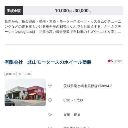
10,000
30,000
実績金額
円
〜
円
販売から、鈑金塗装・整備・車検・モータースポーツ・カスタムやチューニ
ングなどの走る車もいける車全般の相談になんでもお応えする、ぶ～ぶステ
ーションprogressは、品質の高い板金塗装で自動車のキズやヘコミを直しま
す。プロフェッショナルな技術と知識を持ったスタッフが、お客様の安全を
守るため、定期点検を実施しております。車検のお見積りは無料で行います
ので、お気軽にお問い合わせください。ブレーキパッドの交換や車内のクリ
ーニングまで、幅広いサービスを手掛けております。太田の地域密着で、ア
フターフォローにも素早く対応します。お客様に喜んでいただける的確なア
5.0
(8件)
有限会社 北山モータースのホイール塗装
ドバイスを心掛けております。--------------------------------------------------【1】オ
ファーにてお問い合わせ【2】お見積り【3】お見積りにご納得いただければ
作業開始【4】仕上がり次第納車-----納期について-----納期は通常3日～5日程
代車OK
カードOK
度で納車となります。納期は前後する場合がございます。予め、ご了承くだ
さい。-----代車について-----無料の代車をご用意しています。お車の作業中は
茨城県龍ケ崎市貝原塚町3694-2
代車をご利用ください。※代車の燃料代はお客様にご負担いただいておりま
す。-----ご来店時の注意、受付方法-----当工場は太田桐生インターチェンジか
ら５分入庫の際はお気をつけてお越しください。駐車スペースは工場前の空
8:30 ~ 17:30
いているスペースに駐車してください。受付はスタッフへ「メンテモで予約
しました」とお伝えください。ご案内いたします。【定休日・営業時間】定
休日：日曜日営業時間：9:00~19:00
日曜・祝日