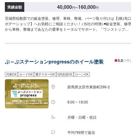
40,000
160,000
実績金額
円
〜
円
茨城県稲敷郡での鈑金塗装、修理、車検、整備、パーツ取り付けは【(株)滝口
ボデーショップ】へお気軽にご相談ください！<当社の特徴>◾鈑金塗装、修理
から車検、整備まであなたの愛車をトータルでサポート。「ワンストップ」
対応が『滝口ボデーショップ』の最大の強み。幅広いサービスメニューで、
どんな内容のご相談もトータルで承ります。車種を問わず、お車の事ならな
んでもお問い合わせください。◾プロの熟練の技が納得の仕上がりをお約束。
鈑金塗装のプロフェッショナルたちが、その持てる力の最大限を、お客様の
愛車に注ぎます。ディーラーと比べても遜色ない技術力から生まれる修理品
5.0
(1件)
ぶ～ぶステーションprogressのホイール塗装
質への絶対の自信。とにかく安心してお任せください。<ご希望と条件に応じ
たパーソナルメニューを提案！>「技術的なクオリティの提供はもちろん、お
客様目線での最善のメニューと車輌価値をできる限り下げない処理をいかに
代車OK
カードOK
電子マネーOK
QR決済OK
ローンOK
提案できるか。」それが「サービス業」としてのプライド。お客様それぞれ
のニーズや条件に確実に応えることにこだわります。【1】オファーにてお問
群馬県太田市東新町296-2
い合わせ【2】お見積り【3】お見積りにご納得いただければ作業開始【4】
仕上がり次第納車-----納期について-----納期は通常3日程度で納車となりま
す。(要相談)納期は前後する場合がございます。予めご了承ください。-----ご
9:00 ~ 19:00
来店時の注意、受付方法-----入庫の際はお気をつけてお越しください。駐車ス
ペースは事務所前の空いているスペースに駐車してください。受付はスタッ
フへ「メンテモで予約しました」とお伝えください。ご案内いたします。
月曜・日曜・祝日
【定休日・営業時間】定休日：日曜日祝日第二土曜日営業時間：8:30~17:30
平均7時間で返信