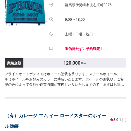
払います。⭕️塗料色の調色時に塗料を撹拌し、仕上がりの品質を保ちます。
群馬県伊勢崎市波志江町2076-1
【代車について】🚙代車の無料貸し出しを行なっております。ご希望の方は
お気軽にお問合せください。※燃料代はお客様負担となります。また、状況に
より貸し出しできかねる場合もございます。【営業時間・定休日】⏰営業時
9:00 ~ 18:00
間：9時30分〜18時🗓定休日：月曜・祝日
土曜・日曜・祝日
返信待たずに予約確定！
120,000
実績金額
円
〜
プライムオートボディではホイール塗装も承ります。スチールホイール、ア
ルミホイールをお好みのカラーに塗装いたします。ホイールの形状や、ご希
望の色によって金額や作業時間が前後したりいたしますので、まずはお気軽
にお問い合わせくださいませ。【実績紹介】アルミホイール塗装：4
本/120,000円〜
（有）ガレージ エム イー ロードスターのホイー
5.0
(1件)
ル塗装