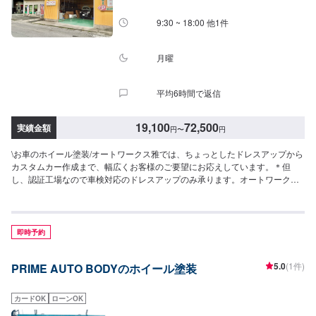
9:30 ~ 18:00 他1件
月曜
平均6時間で返信
19,100
72,500
実績金額
円
〜
円
\お車のホイール塗装/オートワークス雅では、ちょっとしたドレスアップから
カスタムカー作成まで、幅広くお客様のご要望にお応えしています。＊但
し、認証工場なので車検対応のドレスアップのみ承ります。オートワークス
雅は埼玉県坂戸市にある自動車鈑金塗装会社です。川越市・鶴ヶ島市・毛呂
山町・越生町・日高市・鳩山町まで幅広くお客様にご利用頂いています。
【自動車板金修理のプロショップ】⭐️充実した設備⭐️様々なお客様のご要望に
応じた修理⭐️安心と信頼を売る地域に密着したサービス⭐️親切・丁寧をモット
即時予約
ーに心がけ日々対応いたしております。【こだわりの設備】⭕️塗装ブース完
備！！事故車の修理からドレスアップ・カスタムペイントまで美しい仕上が
5.0
(1件)
PRIME AUTO BODYのホイール塗装
りを実現します。チリやホコリをシャットアウトし、作業環境の向上を実
現。短納期でよりよい仕上がりをお約束します。⭕️マスキング塗装する部分
を除き丁寧にマスキングします。マスキング時に、少しでも隙間が有ると、
カードOK
ローンOK
この隙間から塗料が不必要な箇所に付着してしまいますので、細心の注意を