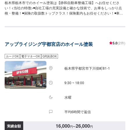
栃木県栃木市でのホイール塗装は【静和自動車整備工場】へお任せくださ
い！<当社の特徴>◾自社工場の充実設備と確かな技術で、お車をしっかり点
検・整備！◾保険の取扱数トップクラス！保険案内もお任せください！◾車の
購入から日々のメンテナンス、修理に至るまでトータルサポート！<お客様の
ご予算やご希望の時間に応じてプランをご提案！>★お安く済ませたい…★お
時間があまり取れない…などのご相談もお気軽にどうぞ！【1】オファーにて
お問い合わせ【2】お見積り【3】お見積りにご納得いただければ作業開始
【4】仕上がり次第納車-----納期について-----納期は通常2日～3日程度で納車
5.0
(2件)
アップライジング宇都宮店のホイール塗装
となります。納期は前後する場合がございます。予めご了承ください。-----代
車について-----代車をご用意しています。お車の作業中は代車をご利用くださ
い。※代車の燃料代はお客様にご負担いただいております。-----ご来店時の注
カードOK
電子マネーOK
QR決済OK
意、受付方法-----入庫の際はお気をつけてお越しください。駐車スペースは事
務所前の空いているスペースに駐車してください。受付はスタッフへ「メン
栃木県宇都宮市下川俣町81-1
テモで予約しました」とお伝えください。ご案内いたします。【定休日・営
業時間】定休日：日曜日、祝日営業時間：8:30~17:30
9:30 ~ 18:00
水曜
平均6時間で返信
16,000
26,000
実績金額
円
〜
円