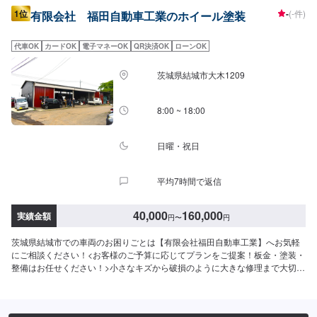
1位
-
(-件)
有限会社 福田自動車工業のホイール塗装
代車OK
カードOK
電子マネーOK
QR決済OK
ローンOK
茨城県結城市大木1209
8:00 ~ 18:00
日曜・祝日
平均7時間で返信
40,000
160,000
実績金額
円
〜
円
茨城県結城市での車両のお困りごとは【有限会社福田自動車工業】へお気軽
にご相談ください！<お客様のご予算に応じてプランをご提案！板金・塗装・
整備はお任せください！>小さなキズから破損のように大きな修理まで大切な
お車の鈑金は福田自動車にお任せ下さい。福田自動車では、キズや破損状況
に合わせて最適な修理方法をご提案します。お客様のご要望・ご予算をお聞
きし、最適な施工方法をご提案しますので、お気軽にお問い合わせ下さい。