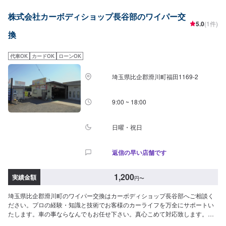
株式会社カーボディショップ長谷部のワイパー交
5.0
(1件)
換
代車OK
カードOK
ローンOK
埼玉県比企郡滑川町福田1169-2
9:00 ~ 18:00
日曜・祝日
返信の早い店舗です
1,200
実績金額
円
〜
埼玉県比企郡滑川町のワイパー交換はカーボディショップ長谷部へご相談く
ださい。プロの経験・知識と技術でお客様のカーライフを万全にサポートい
たします。車の事ならなんでもお任せ下さい。真心こめて対応致します。経
験と豊富な知識でしっかり対応します。<目安金額>1,200円~比企郡滑川町で