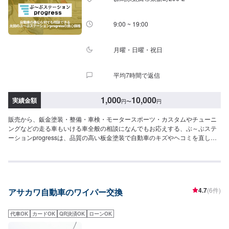
9:00 ~ 19:00
月曜・日曜・祝日
平均7時間で返信
1,000
10,000
実績金額
円
〜
円
販売から、鈑金塗装・整備・車検・モータースポーツ・カスタムやチューニ
ングなどの走る車もいける車全般の相談になんでもお応えする、ぶ～ぶステ
ーションprogressは、品質の高い板金塗装で自動車のキズやヘコミを直しま
す。プロフェッショナルな技術と知識を持ったスタッフが、お客様の安全を
守るため、定期点検を実施しております。車検のお見積りは無料で行います
ので、お気軽にお問い合わせください。ブレーキパッドの交換や車内のクリ
ーニングまで、幅広いサービスを手掛けております。太田の地域密着で、ア
フターフォローにも素早く対応します。お客様に喜んでいただける的確なア
4.7
(6件)
アサカワ自動車のワイパー交換
ドバイスを心掛けております。--------------------------------------------------【1】オ
ファーにてお問い合わせ【2】お見積り【3】お見積りにご納得いただければ
作業開始【4】仕上がり次第納車-----納期について-----納期は通常即日で納車
代車OK
カードOK
QR決済OK
ローンOK
となります。納期は前後する場合がございます。予め、ご了承ください。-----