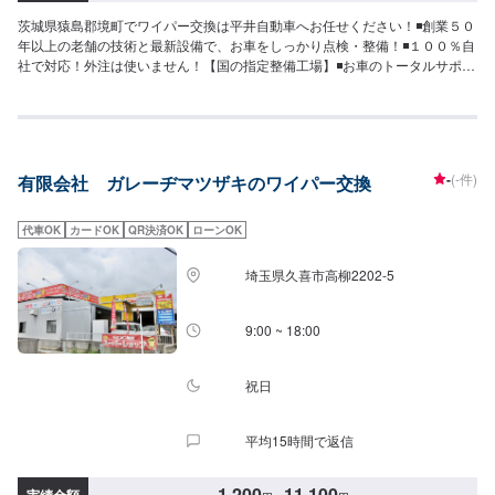
茨城県猿島郡境町でワイパー交換は平井自動車へお任せください！◾創業５０
年以上の老舗の技術と最新設備で、お車をしっかり点検・整備！◾１００％自
社で対応！外注は使いません！【国の指定整備工場】◾お車のトータルサポー
ト！どんなことでもご相談下さい！★ハンドルを少し曲げないと車がまっす
ぐ走らない…★タイヤの片減りが気になる…★他店で断られてしまった…★
保険を使えべきなのかわからない…などのご相談もお気軽にどうぞ！【定休
日・営業時間】定休日：第一日曜日、水曜日営業時間：9:00~17:30【1】オ
ファーにてお問い合わせ【2】お見積り【3】お見積りにご納得いただければ
-
(-件)
有限会社 ガレーヂマツザキのワイパー交換
作業開始【4】仕上がり次第納車-----納期について-----納期は通常1日程度で納
車となります。車種や条件などにより、納期は前後する場合がございます。
予めご了承ください。-----代車について-----無料の代車をご用意しています。
代車OK
カードOK
QR決済OK
ローンOK
お車の作業中は代車をご利用ください。※代車の燃料代はお客様にご負担いた
だいております。※内容などにより貸し出し出来かねる場合もございます。---
埼玉県久喜市高柳2202-5
--ご来店時の注意、受付方法-----入庫の際はお気をつけてお越しください。駐
車スペースは事務所前のお客様駐車スペースに駐車してください。受付はス
タッフへ「メンテモで予約しました」とお伝えください。ご案内いたしま
9:00 ~ 18:00
す。
祝日
平均15時間で返信
1,200
11,100
実績金額