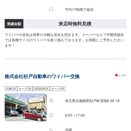
平均17時間で返信
来店時無料見積
実績金額
ワイパーの劣化は視界の大幅な劣化を招きます。スーパーセルフ宇都宮細谷
では各種サイズのワイパーを取り揃えております。お気軽にご予約ください
ませ！
-
(-件)
株式会社杉戸自動車のワイパー交換
代車OK
カードOK
QR決済OK
ローンOK
埼玉県北葛飾郡杉戸町清地6-26-18
9:00 ~ 17:00
月曜