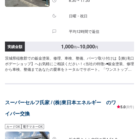
8:30 ~ 17:30
ださい。受付はスタッフへ「メンテモで予約しました」とお伝えください。
ご案内いたします。【定休日・営業時間】定休日：年中無休（大型連休のみ
休み）営業時間：9:00~18:00
日曜・祝日
平均12時間で返信
1,000
10,000
実績金額
円
〜
円
茨城県稲敷郡での鈑金塗装、修理、車検、整備、パーツ取り付けは【(株)滝口
ボデーショップ】へお気軽にご相談ください！<当社の特徴>◾鈑金塗装、修理
から車検、整備まであなたの愛車をトータルでサポート。「ワンストップ」
対応が『滝口ボデーショップ』の最大の強み。幅広いサービスメニューで、
どんな内容のご相談もトータルで承ります。車種を問わず、お車の事ならな
んでもお問い合わせください。◾プロの熟練の技が納得の仕上がりをお約束。
鈑金塗装のプロフェッショナルたちが、その持てる力の最大限を、お客様の
愛車に注ぎます。ディーラーと比べても遜色ない技術力から生まれる修理品
スーパーセルフ氏家 / (株)東日本エネルギー のワ
質への絶対の自信。とにかく安心してお任せください。<ご希望と条件に応じ
5.0
(8件)
たパーソナルメニューを提案！>「技術的なクオリティの提供はもちろん、お
イパー交換
客様目線での最善のメニューと車輌価値をできる限り下げない処理をいかに
提案できるか。」それが「サービス業」としてのプライド。お客様それぞれ
のニーズや条件に確実に応えることにこだわります。【1】オファーにてお問
カードOK
電子マネーOK
い合わせ【2】お見積り【3】お見積りにご納得いただければ作業開始【4】
仕上がり次第納車-----納期について-----納期は通常1日程度で納車となりま