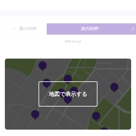
いただけるよう、しっかりとお車を点検し、内容についてお客様に説明をし
て提案させていただきます。◾不安な点や、疑問に思うことなどは実務経験の
長いスタッフが丁寧にわかりやすく説明いたしますので、その都度おっしゃ
っていただければ幸いです。◾お客様一人一人に合わせた丁寧なご提案でお客
様とお車の関係をより良好にさせていただきます。【作業の流れ】【1】お問
前の
20
件
次の
20
件
い合わせ【2】車の確認・お見積もりの作成【3】車のお預かり【4】修理開
始【5】修理終了・お支払い【6】アフターサポート【代車について】作業中
にお車が必要なお客様には、代車をお出しすることもできますので事前にご
1
/
1
ページ
相談ください。代車は、ご希望の車種がお選びいただけ、ほぼすべてに
ETC、ナビが付いております。※代車の燃料代はお客様にご負担いただいてお
ります。【定休日・営業時間】定休日：不定休日曜日はお問い合わせくださ
い。営業時間：9:00~18:00
地図で表示する