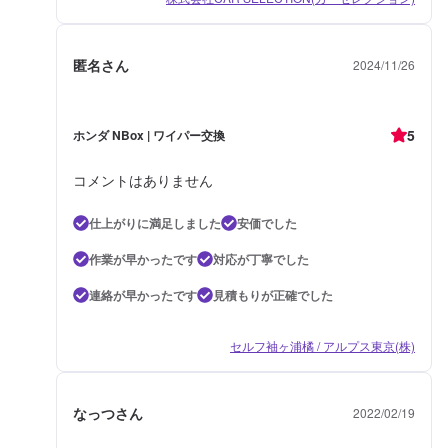
匿名さん
2024/11/26
5
ホンダ NBox | ワイパー交換
コメントはありません
仕上がりに満足しました
安価でした
作業が早かったです
対応が丁寧でした
連絡が早かったです
見積もりが正確でした
セルフ袖ヶ浦橘 / アルプス東京(株)
なっつさん
2022/02/19