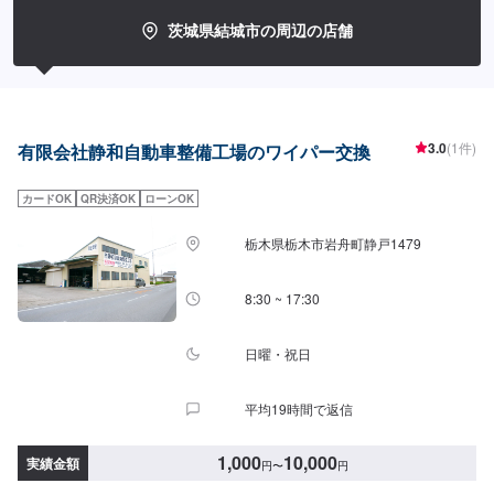
【1】オファーにてお問い合わせ【2】お見積り【3】お見積りにご納得いた
だければ作業開始【4】仕上がり次第納車-----納期について-----納期は通常1日
茨城県結城市の周辺の店舗
程度で納車となります。(要相談)納期は前後する場合がございます。予めご了
承ください。-----代車について-----代車をご用意しています。お車の作業中は
代車をご利用ください。※代車の燃料代はお客様にご負担いただいておりま
す。-----ご来店時の注意、受付方法-----入庫の際はお気をつけてお越しくださ
い。駐車スペースは事務所前の空いているスペースに駐車してください。受
付はスタッフへ「メンテモで予約しました」とお伝えください。ご案内いた
3.0
(1件)
有限会社静和自動車整備工場のワイパー交換
します。【定休日・営業時間】定休日：日曜、祝日営業時間：8:00~18:00
カードOK
QR決済OK
ローンOK
栃木県栃木市岩舟町静戸1479
8:30 ~ 17:30
日曜・祝日
平均19時間で返信
1,000
10,000
実績金額
円
〜
円