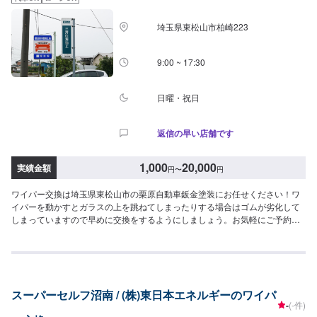
をつけてお越しください。駐車スペースは事務所前の空いているスペースに
駐車してください。受付はスタッフへ「メンテモで予約しました」とお伝え
埼玉県東松山市柏崎223
ください。ご案内いたします。【定休日・営業時間】定休日：日曜日、祝
日、第二土曜日営業時間：8:30~17:30
9:00 ~ 17:30
日曜・祝日
返信の早い店舗です
1,000
20,000
実績金額
円
〜
円
ワイパー交換は埼玉県東松山市の栗原自動車鈑金塗装にお任せください！ワ
イパーを動かすとガラスの上を跳ねてしまったりする場合はゴムが劣化して
しまっていますので早めに交換をするようにしましょう。お気軽にご予約く
ださい。<目安金額>1,000円~大切なお車を栗原自動車さんへお任せしてよか
ったと思ってもらえるよう「親切・丁寧・誠意」をモットーに日々対応させ
ていただいております。専門の鈑金・塗装では、高い技術で満足な仕上がり
を常にご提供できるよう研鑽努力し、安心運転のための整備・修理、車をも
っと楽しむためのレストアやカスタムなどのサービスもご提供しておりま
スーパーセルフ沼南 / (株)東日本エネルギーのワイパ
す。保険代理店業務にも力を入れ、お客様のカーライフを幅広く支えてまい
-
(-件)
ります。オイル交換や車検、タイヤ交換などの基本的な車のメンテナンスも