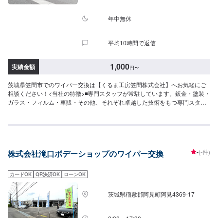
担いただいております。-----ご来店時の注意、受付方法-----当工場は竹のくら
様を過ぎ左手にMMM様の看板がある所を右折していただければ工場がありま
年中無休
す。旗竿地の為、分かりにくい場合がございます。ご不明な場合はお電話い
ただければと思います。入庫の際はお気をつけてお越しください。駐車スペ
平均10時間で返信
ースは事務所前の空いているスペースに駐車してください。受付はスタッフ
へ「メンテモで予約しました」とお伝えください。ご案内いたします。【定
休日・営業時間】定休日：日曜日、祝日営業時間：9:00~18:00
1,000
実績金額
円
〜
茨城県笠間市でのワイパー交換は【くるま工房笠間株式会社】へお気軽にご
相談ください！<当社の特徴>◾専門スタッフが常駐しています。鈑金・塗装・
ガラス・フィルム・車販・その他、それぞれ卓越した技術をもつ専門スタッ
フが２人１組で対応いたします。◾万全のアフターケアをいたします。修理後
に永久保証書を発行させて頂いております。お客様がそのお車を乗っている
間は保証します。◾土・日・祝も営業してるのでお客様がお休みでも見積・修
理ができます！お客様のご要望に併せて中古部品も準備できるのでなんてい
っても低価格です。<お客様のご予算やご希望の時間に応じてプランをご提
-
(-件)
株式会社滝口ボデーショップのワイパー交換
案！>★お安く済ませたい…★お時間があまり取れない…などのご相談もお気
軽にどうぞ！【1】オファーにてお問い合わせ【2】お見積り【3】お見積り
にご納得いただければ作業開始【4】仕上がり次第納車-----納期について-----
カードOK
QR決済OK
ローンOK
納期は通常即日で納車となります。(要相談)納期は前後する場合がございま
す。予めご了承ください。-----代車について-----代車をご用意しています。お
茨城県稲敷郡阿見町阿見4369-17
車の作業中は代車をご利用ください。※代車の燃料代はお客様にご負担いただ
いております。-----ご来店時の注意、受付方法-----入庫の際はお気をつけてお
越しください。駐車スペースは事務所前の空いているスペースに駐車してく