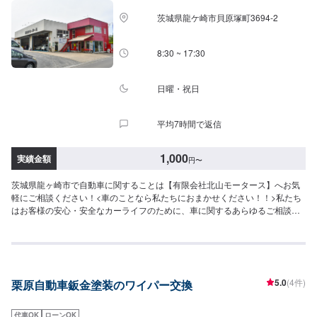
茨城県龍ケ崎市貝原塚町3694-2
8:30 ~ 17:30
日曜・祝日
平均7時間で返信
1,000
実績金額
円
〜
茨城県龍ヶ崎市で自動車に関することは【有限会社北山モータース】へお気
軽にご相談ください！<車のことなら私たちにおまかせください！！>私たち
はお客様の安心・安全なカーライフのために、車に関するあらゆるご相談に
お応えします。更にワンストップサービスを導入している為、様々なサービ
スをスムーズに提供することが可能です。お車の購入から日ごろのメンテナ
ンス、修理、保険相談まであらゆるご要望にお応えします。これからも信頼
されるカーアドバイザーであるよう、技術力とサービスの向上を目指してま
いります。【1】オファーにてお問い合わせ【2】お見積り【3】お見積りに
5.0
(4件)
栗原自動車鈑金塗装のワイパー交換
ご納得いただければ作業開始【4】仕上がり次第納車-----納期について-----納
期は通常1日程度で納車となります。(要相談)納期は前後する場合がございま
す。予めご了承ください。-----ご来店時の注意、受付方法-----入庫の際はお気
代車OK
ローンOK