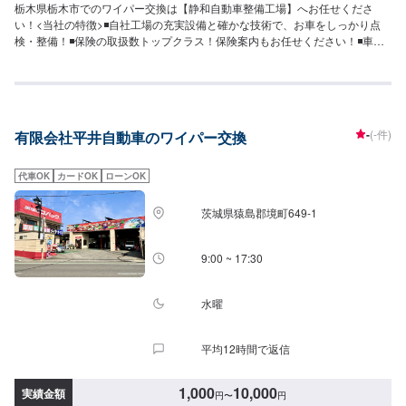
栃木県栃木市でのワイパー交換は【静和自動車整備工場】へお任せくださ
い！<当社の特徴>◾自社工場の充実設備と確かな技術で、お車をしっかり点
検・整備！◾保険の取扱数トップクラス！保険案内もお任せください！◾車の
購入から日々のメンテナンス、修理に至るまでトータルサポート！<お客様の
ご予算やご希望の時間に応じてプランをご提案！>★お安く済ませたい…★お
時間があまり取れない…などのご相談もお気軽にどうぞ！【1】オファーにて
お問い合わせ【2】お見積り【3】お見積りにご納得いただければ作業開始
【4】仕上がり次第納車-----納期について-----納期は通常30分程度で納車とな
-
(-件)
有限会社平井自動車のワイパー交換
ります。納期は前後する場合がございます。予めご了承ください。-----代車に
ついて-----代車をご用意しています。お車の作業中は代車をご利用ください。
※代車の燃料代はお客様にご負担いただいております。-----ご来店時の注意、
代車OK
カードOK
ローンOK
受付方法-----入庫の際はお気をつけてお越しください。駐車スペースは事務所
前の空いているスペースに駐車してください。受付はスタッフへ「メンテモ
茨城県猿島郡境町649-1
で予約しました」とお伝えください。ご案内いたします。【定休日・営業時
間】定休日：日曜日、祝日営業時間：8:30~17:30
9:00 ~ 17:30
水曜
平均12時間で返信
1,000
10,000
実績金額
円
〜
円