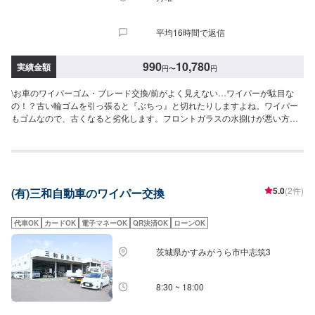
平均16時間で返信
990
10,780
実績金額
円
〜
円
\お車のワイパーゴム・ブレード交換/前がよく見えない…ワイパーが駄目な
の！？古い輪ゴムを引っ張ると『ぶちっ』と切れたりしますよね。ワイパー
もゴムなので、古くなると劣化します。フロントガラスの水捌けが悪い方は
フロントガラス撥水コーティングもおすすめです。3,300円〜その他、鱗鳥・
油膜取りなども対応可能です。ご希望の方はオファー詳細にて、ご希望の作
業をお知らせください。入庫時に追加作業のご相談も可能です。お気軽にお
声掛けください！<料金表>【ワイパーゴム交換】●国産車：990円〜その他外
車：ASK【ワイパーブレード交換（1本あたり）】●国産車：3,300円〜4,950
5.0
(2件)
(有)三和自動車のワイパー交換
円程度●その他外車：7,700円〜10,780円<パーツ持ち込み可能>パーツ持ち込
みも可能です。持ち込みの場合はオファーにて、部品の詳細や車種情報をお
送りください。部品のご購入のご案内も可能ですので、ご希望の方はその旨
代車OK
カードOK
電子マネーOK
QR決済OK
ローンOK
をオファー詳細にてお伝えください。他店購入車の対応も、輸入車の対応
も、クルマの購入もいろいろ、説明力も対応力も！1969年に創業して以来、
茨城県かすみがうら市中志筑3
50年以上この地でお店を営業させていただいております。チェーン店への加
盟、地元の皆様の支えでここまで1歩ずつ成長をさせて頂きました。これから
もお客様に笑顔を届けられるよう、新しいお店のオープンも進んでおりま
8:30 ~ 18:00
す。