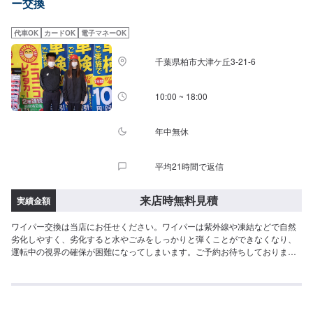
ー交換
承っておりますのでお困りの際はお気軽にご相談ください！
代車OK
カードOK
電子マネーOK
千葉県柏市大津ケ丘3-21-6
10:00 ~ 18:00
年中無休
平均21時間で返信
来店時無料見積
実績金額
ワイパー交換は当店にお任せください。ワイパーは紫外線や凍結などで自然
劣化しやすく、劣化すると水やごみをしっかりと弾くことができなくなり、
運転中の視界の確保が困難になってしまいます。ご予約お待ちしておりま
す。【メンテナンス受付時間】当店の作業受付時間は9:00-18:00です。ご都
合の良い日にご予約をお待ちしております！