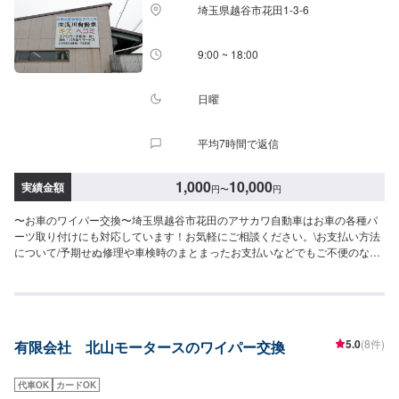
代車について-----無料の代車をご用意しています。お車の作業中は代車をご利
埼玉県越谷市花田1-3-6
用ください。※代車の燃料代はお客様にご負担いただいております。-----ご来
店時の注意、受付方法-----当工場は太田桐生インターチェンジから５分入庫の
際はお気をつけてお越しください。駐車スペースは工場前の空いているスペ
9:00 ~ 18:00
ースに駐車してください。受付はスタッフへ「メンテモで予約しました」と
お伝えください。ご案内いたします。【定休日・営業時間】定休日：日曜日
営業時間：9:00~19:00
日曜
平均7時間で返信
1,000
10,000
実績金額
円
〜
円
〜お車のワイパー交換〜埼玉県越谷市花田のアサカワ自動車はお車の各種パ
ーツ取り付けにも対応しています！お気軽にご相談ください。\お支払い方法
について/予期せぬ修理や車検時のまとまったお支払いなどでもご不便のない
よう、お客様のご都合に合わせた様々な形のお支払いを承っております。現
金、銀行振込はもちろん、各種クレジットカードなどにも対応しておりま
す。ご不明点はどうぞご遠慮なくお尋ねください。\パーツ持ち込みについて/
パーツのお持ち込みは可能です！ご希望の方はオファーをお送りいただく際
に、パーツの詳細とお車の車検証、または車種情報をお送りください。場合
5.0
(8件)
有限会社 北山モータースのワイパー交換
によっては対応できかねることもございますので、あらかじめご了承くださ
い。\代車について/作業中は代車をお出しすることも可能ですので、ご希望の
方はお気軽にお申し付けください。※燃料代はお客さま負担となります。\営
代車OK
カードOK
業時間・定休日/営業時間：8:45～18:00定休日：日曜日