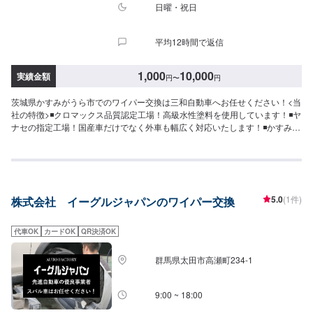
日曜・祝日
平均12時間で返信
1,000
10,000
実績金額
円
〜
円
茨城県かすみがうら市でのワイパー交換は三和自動車へお任せください！<当
社の特徴>◾クロマックス品質認定工場！高級水性塗料を使用しています！◾ヤ
ナセの指定工場！国産車だけでなく外車も幅広く対応いたします！◾かすみが
うら市の老舗自動車整備工場！どんなことでもご相談下さい！<お客様のご予
算やご希望の時間に応じてプランをご提案！>★お安く済ませたい…★お時間
があまり取れない…などのご相談もお気軽にどうぞ！【1】オファーにてお問
い合わせ【2】お見積り【3】お見積りにご納得いただければ作業開始【4】
仕上がり次第納車-----納期について-----納期は30分程度で納車となります。
5.0
(1件)
株式会社 イーグルジャパンのワイパー交換
(要相談)納期は前後する場合がございます。予めご了承ください。-----代車に
ついて-----無料の代車をご用意しています。お車の作業中は代車をご利用くだ
さい。※代車の燃料代はお客様にご負担いただいております。-----ご来店時の
代車OK
カードOK
QR決済OK
注意、受付方法-----入庫の際はお気をつけてお越しください。駐車スペースは
事務所前の空いているスペースに駐車してください。受付はスタッフへ「メ
群馬県太田市高瀬町234-1
ンテモで予約しました」とお伝えください。ご案内いたします。【定休日・
営業時間】定休日：日曜日、第2土曜日、祝日営業時間：8:30~18:00
9:00 ~ 18:00