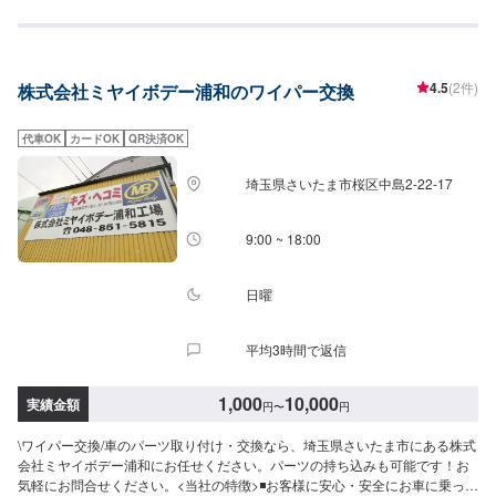
年間修理台数500台の実績があります！車の板金・車検・販売のトータルサ
ポート工場です。国産車全メーカーの修理に対応しておりますので「他のお
店では断られてしまった…」という方はお気軽にご相談ください！各保険会
社の指定修理工場にもなっているので保険修理のご相談もお待ちしておりま
4.5
(2件)
株式会社ミヤイボデー浦和のワイパー交換
す。カーリースも行っておりますので気になる方はお声がけください。
代車OK
カードOK
QR決済OK
埼玉県さいたま市桜区中島2-22-17
9:00 ~ 18:00
日曜
平均3時間で返信
1,000
10,000
実績金額
円
〜
円
\ワイパー交換/車のパーツ取り付け・交換なら、埼玉県さいたま市にある株式
会社ミヤイボデー浦和にお任せください。パーツの持ち込みも可能です！お
気軽にお問合せください。<当社の特徴>◾お客様に安心・安全にお車に乗って