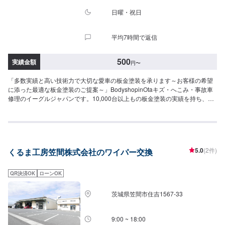
日曜・祝日
平均7時間で返信
500
実績金額
円
〜
「多数実績と高い技術力で大切な愛車の板金塗装を承ります～お客様の希望
に添った最適な板金塗装のご提案～」BodyshopinOtaキズ・へこみ・事故車
修理のイーグルジャパンです。10,000台以上もの板金塗装の実績を持ち、太
田市や太田市周辺の多くのお客様のお車の修理を行い、多くのお客様から感
謝とお喜びの声を頂いております。ご依頼を受けたお車は、1台1台それぞれ
にお客様の大切な思い出を乗せた日常を彩る大切な相棒であり、熟練の職人
が一つひとつの工程を丁寧に愛情をもって作業を行っております。お客様の
｢なるべく費用を抑えて修理をしたい｣というご要望に対しても、最大限尊重
5.0
(2件)
くるま工房笠間株式会社のワイパー交換
した上で、長年培った技術力を駆使して最適な方法のご提案をさせていただ
きます。スバル車に関しましては他社様でお断りされる様な内容でも承って
います。ぜひ、お問い合わせください！--------------------------------------------------
QR決済OK
ローンOK
【1】オファーにてお問い合わせ【2】お見積り【3】お見積りにご納得いた
だければ作業開始【4】仕上がり次第納車-----納期について-----納期は通常即
茨城県笠間市住吉1567-33
日で納車となります。納期は前後する場合がございます。予め、ご了承くだ
さい。-----パーツ持ち込みについて-----パーツの持ち込み可能です。オファー
にて詳細をお願い致します。-----代車について-----無料の代車をご用意してい
9:00 ~ 18:00
ます。お車の作業中は代車をご利用ください。※代車の燃料代はお客様にご負