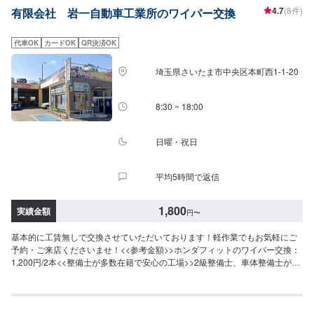
4.7
(8件)
有限会社 岩一自動車工業所のワイパー交換
代車OK
カードOK
QR決済OK
埼玉県さいたま市中央区本町西1-1-20
8:30 ~ 18:00
日曜・祝日
平均5時間で返信
1,800
実績金額
円
〜
基本的に工賃無しで交換させていただいております！軽作業でもお気軽にご
予約・ご来店くださいませ！<<参考金額>>ホンダフィットのワイパー交換：
1,200円/2本<<整備士が多数在籍で安心の工場>>2級整備士、車体整備士が多
数在籍しております。ワイパー交換の際も安心してご依頼くださいませ。