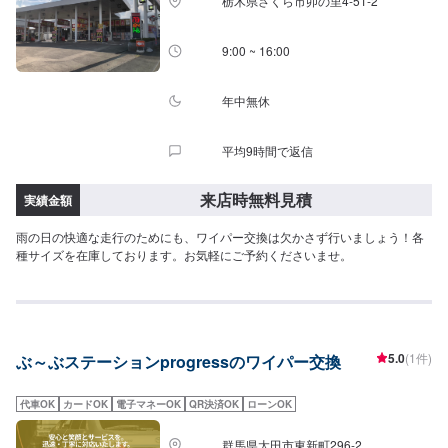
栃木県さくら市卯の里4-51-2
す。(要相談)納期は前後する場合がございます。予めご了承ください。-----ご
来店時の注意、受付方法-----入庫の際はお気をつけてお越しください。駐車ス
ペースは事務所前の空いているスペースに駐車してください。受付はスタッ
9:00 ~ 16:00
フへ「メンテモで予約しました」とお伝えください。ご案内いたします。
【定休日・営業時間】定休日：日曜日祝日第二土曜日営業時間：8:30~17:30
年中無休
平均9時間で返信
来店時無料見積
実績金額
雨の日の快適な走行のためにも、ワイパー交換は欠かさず行いましょう！各
種サイズを在庫しております。お気軽にご予約くださいませ。
5.0
(1件)
ぶ～ぶステーションprogressのワイパー交換
代車OK
カードOK
電子マネーOK
QR決済OK
ローンOK
群馬県太田市東新町296-2