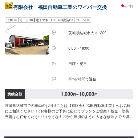
1位
-
(-件)
有限会社 福田自動車工業のワイパー交換
代車OK
カードOK
電子マネーOK
QR決済OK
ローンOK
茨城県結城市大木1209
8:00 ~ 18:00
日曜・祝日
平均7時間で返信
1,000
10,000
実績金額
円
〜
円
茨城県結城市での車両のお困りごとは【有限会社福田自動車工業】へお気軽
にご相談ください！<お客様のご予算に応じてプランをご提案！板金・塗装・
整備はお任せください！>小さなキズから破損のように大きな修理まで大切な
お車の鈑金は福田自動車にお任せ下さい。福田自動車では、キズや破損状況
に合わせて最適な修理方法をご提案します。お客様のご要望・ご予算をお聞
きし、最適な施工方法をご提案しますので、お気軽にお問い合わせ下さい。