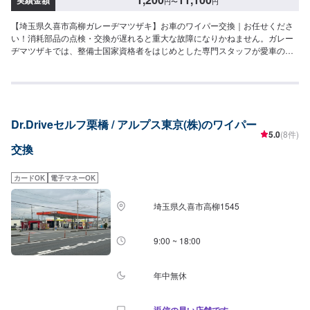
円
〜
円
【埼玉県久喜市高柳ガレーヂマツザキ】お車のワイパー交換｜お任せくださ
い！消耗部品の点検・交換が遅れると重大な故障になりかねません。ガレー
ヂマツザキでは、整備士国家資格者をはじめとした専門スタッフが愛車の
隅々まできちんとチェック！簡単なチェック、気になる箇所の点検からエン
ジン着脱を要する整備まで承っております。また安全に作業を行う為、労働
安全衛生法に定められている教育を受けた整備士が整備を行っております。
お車の事でお困りでしたら、まずはガレーヂマツザキまでお気軽にお問い合
わせください！【1】オファーにてお問い合わせ【2】お見積り【3】お持ち
Dr.Driveセルフ栗橋 / アルプス東京(株)のワイパー
込み・引き取り【4】正式なお見積り【5】作業開始【6】納車時のお支払い<
5.0
(8件)
代車について>ガレーヂマツザキでは、鈑金・塗装・修理等で愛車をお預かり
交換
している間、代車をお貸し致します。台数も豊富な20台ご用意しておりま
す。事前に予約が必要となる場合もございますので、まずはお気軽にご相談
ください。※代車の燃料代はお客様にご負担いただいております。<定休日・
カードOK
電子マネーOK
営業時間>定休日：なし営業時間：9:00~18:00クレジット・QR決済などをご
希望の方は事前にお申し付けください。
埼玉県久喜市高柳1545
9:00 ~ 18:00
年中無休