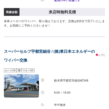
返信の早い店舗です
来店時無料見積
実績金額
各車メーカーのワイパー、取り揃えております。交換は約5分で完了いたしま
す。お気軽にご予約くださいませ！
スーパーセルフ宇都宮細谷 / (株)東日本エネルギーの
-
(-件)
ワイパー交換
カードOK
電子マネーOK
栃木県宇都宮市細谷町548
9:00 ~ 16:00
年中無休