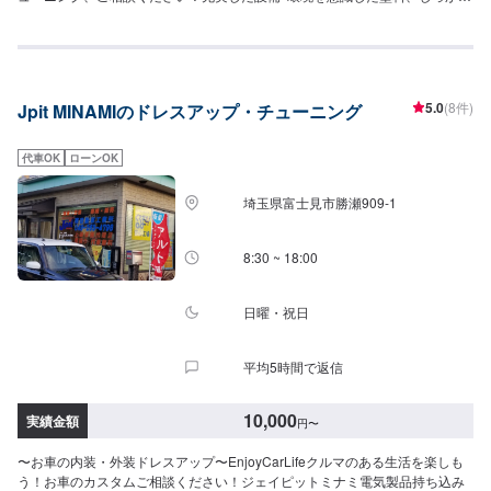
した接客応対をいたします！まずはお気軽にご相談ください。【パーツにつ
いて】パーツの持ち込み・ご購入も可能です。ご希望のお客様は車種情報
と、持ち込み・ご購入希望の旨をオファー備考欄にご記載ください。【代車
について】作業中は代車の貸し出しが可能です。※燃料代はお客様負担となり
ます【営業時間・定休日】営業時間:9:00〜20:00定休日
5.0
(8件)
Jpit MINAMIのドレスアップ・チューニング
代車OK
ローンOK
埼玉県富士見市勝瀬909‐1
8:30 ~ 18:00
日曜・祝日
平均5時間で返信
10,000
実績金額
円
〜
〜お車の内装・外装ドレスアップ〜EnjoyCarLifeクルマのある生活を楽しも
う！お車のカスタムご相談ください！ジェイピットミナミ電気製品持ち込み