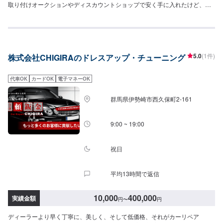
取り付けオークションやディスカウントショップで安く手に入れたけど、自
分では取り付けができない…そのような場合の取り付けも承ります。【1】オ
ファーにてお問い合わせ【2】お見積り【3】お見積りにご納得いただければ
作業開始【4】仕上がり次第納車『パーツ持ち込みOK！⭕️』クルマが好きな
ジェイピットミナミでは、ネットで購入したパーツを取り付けて楽しんでい
ただくことが可能です。クルマ好きの皆さんのピットワーカーにおまかせく
5.0
(1件)
株式会社CHIGIRAのドレスアップ・チューニング
ださい。『代車について』代車をご用意しています。お車の作業中は代車を
ご利用ください。※代車の燃料代はお客様にご負担いただいております。『営
業時間・定休日』営業時間：8:30〜18:00定休日：日・祝・第一月曜
代車OK
カードOK
電子マネーOK
群馬県伊勢崎市西久保町2-161
9:00 ~ 19:00
祝日
平均13時間で返信
10,000
400,000
実績金額
円
〜
円
ディーラーより早く丁寧に、美しく、そして低価格、それがカーリペア