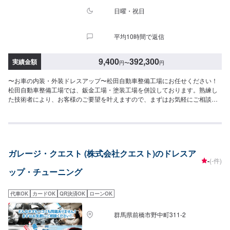
プは外装のみ対応となります。
日曜・祝日
平均10時間で返信
9,400
392,300
実績金額
円
〜
円
〜お車の内装・外装ドレスアップ〜松田自動車整備工場にお任せください！
松田自動車整備工場では、鈑金工場・塗装工場を併設しております。熟練し
た技術者により、お客様のご要望を叶えますので、まずはお気軽にご相談く
ださい！【塗装ブースのこだわり】塗装ブースは、プッシュプル型塗装ブー
スを導入。箱型ブースにて吸気・排気をコントロールし、より正圧を保ちま
す。外のほこりや、空気中の余分な塗料の粒子の付着を防ぎ、より精度の高
い仕上がりを実現します。また、側面も含む均等な照明により常にムラのな
い塗装面の観察も可能となります。乾燥もブース内で行う為、移動時にホコ
ガレージ・クエスト (株式会社クエスト)のドレスア
リが付着するといったこともありません。【塗料へのこだわり】松田自動車
-
(-件)
整備工場では、より美しい仕上がりを実現するために、ベンツ等の高級車に
ップ・チューニング
使われるデュポンの自動車塗料を使用しております。デュポン社はグローバ
ルNo.1の自動車補修塗料メーカーです。【代車について】代車の無料貸し出
しサービスがございますので、ご希望の方はお申し付けください。※燃料代は
代車OK
カードOK
QR決済OK
ローンOK
お客様負担となります。※状況により貸出できかねる場合がございます。【パ
ーツについて】パーツ持ち込み・販売可能！持ち込み希望の方▶️オファーに
群馬県前橋市野中町311-2
てお車とパーツの詳細をお送りください。ご購入希望の方▶️オファーにて車
種情報をお送りください。