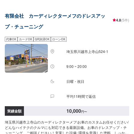
トアップ等●CX-5アドミレイションエアロフルキット（左右シングル出し）
ローマウント（リヤスポイラー）純正バンパー加工フロントフェイスグリル
有限会社 カーディレクターメフのドレスアッ
ダックスガーデンアイラインウェストウィング等【作業実績】スズキワゴン
4.8
(5件)
RMC22S5,940円【パーツ持ち込み可能】持ち込みパーツの対応もいたしま
プ・チューニング
す。※パーツの不備などにより、取り付けができなかった場合でも、動作確認
などで発生した工賃をご請求させていただきますので、あらかじめご了承く
ださい。【代車について】無料代車（無保険時）を24台ご用意しておりま
代車OK
カードOK
QR決済OK
ローンOK
す。燃料代はお客さま負担となりますので、ご了承ください。【営業時間・
定休日】営業時間：8:30〜17:30定休日：日・祝・第一、第三月曜日
埼玉県川越市上寺山524-1
9:00 ~ 20:00
日曜・祝日
平均11時間で返信
10,000
実績金額
円
〜
埼玉県川越市上寺山のカーディレクターメフ\お車のカスタムお任せください/
どんなハイテクのクルマにも対応できる最新設備。お車のドレスアップ・チ
ューニング、ご相談ください！充実した設備･環境を意識した塗料、しっかり