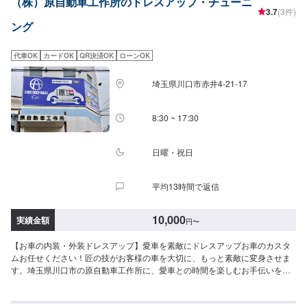
（株）原自動車工作所のドレスアップ・チューニ
スタムなどにも力を入れ、工場での一貫作業として今までのノウハウを生か
3.7
(3件)
しております。当店はただ車を修理したり販売するだけでなく、お客様に何
ング
かあった時にすぐに駆け付け、相談に乗り、対応から解決まで導くことがで
きるお店です。更にトータルサービスを提供することが可能ですので、「車
の身近な相談役」として、お困りの際はお気軽にご相談ください。【1】オフ
代車OK
カードOK
QR決済OK
ローンOK
ァーにてお問い合わせ【2】お見積り【3】お見積りにご納得いただければ作
業開始【4】仕上がり次第納車-----納期について-----納期は通常2日～3日程度
埼玉県川口市赤井4-21-17
で納車となります。(要相談)納期は前後する場合がございます。予めご了承く
ださい。-----代車について-----代車をご用意しています。お車の作業中は代車
をご利用ください。※代車の燃料代はお客様にご負担いただいております。---
8:30 ~ 17:30
--ご来店時の注意、受付方法-----お客様をお待たせしないために、お越しの際
は一度お電話いただけますよう願います。ご来店時にはお客様用駐車場にお
停めください。受付はスタッフへ「メンテモで予約しました」とお伝えくだ
日曜・祝日
さい。ご案内いたします。【定休日・営業時間】定休日：火曜日、第二第四
月曜日営業時間：9:00~18:00
平均13時間で返信
10,000
実績金額
円
〜
【お車の内装・外装ドレスアップ】愛車を素敵にドレスアップお車のカスタ
ムお任せください！匠の技がお客様の車を大切に、もっと素敵に変身させま
す。埼玉県川口市の原自動車工作所に、愛車との時間を楽しむお手伝いをさ
せて下さい。お客様としっかり打ち合わせを行い作業いたしますので、お気
軽にご相談ください。【施工事例】●アクアモデリスタフロント・サイドエア
ロリヤスポイラーTOM'Sスポイラーフォグイカリング仕様サイドミラーライ