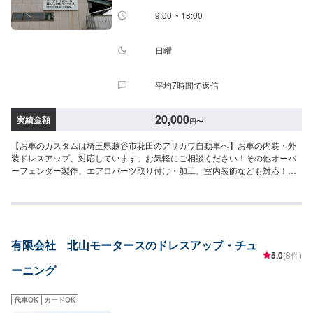
ら５分入庫の際はお気をつけてお越しください。駐車スペースは工場前の空
9:00 ~ 18:00
いているスペースに駐車してください。受付はスタッフへ「メンテモで予約
しました」とお伝えください。ご案内いたします。【定休日・営業時間】定
休日：日曜日営業時間：9:00~19:00
日曜
平均7時間で返信
20,000
実績金額
円
〜
【お車のカスタムは埼玉県越谷市花田のアサカワ自動車へ】お車の内装・外
装ドレスアップ、対応しています。お気軽にご相談ください！その他オーバ
ーフェンダー製作、エアロパーツ取り付け・加工、室内装飾なども対応！創
業50年の実績で、あなただけのオリジナルカスタムカーを実現いたします。
お見積もりは"無料"です。お気軽にご相談下さい!!\パーツ持ち込みについて/パ
ーツのお持ち込みは可能です！ご希望の方はオファーをお送りいただく際
に、パーツの詳細とお車の車検証、または車種情報をお送りください。場合
によっては対応できかねることもございますので、あらかじめご了承くださ
有限会社 北山モータースのドレスアップ・チュ
い。\代車について/作業中は代車をお出しすることも可能ですので、ご希望の
5.0
(8件)
方はお気軽にお申し付けください。※燃料代はお客さま負担となります。\営
ーニング
業時間・定休日/営業時間：8:45～18:00定休日：日曜日
代車OK
カードOK