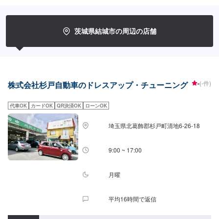
に合わせて最適な修理方法をご提案します。お客様のご要望・ご予算をお聞
きし、最適な施工方法をご提案しますので、お気軽にお問い合わせ下さい。
【1】オファーにてお問い合わせ【2】お見積り【3】お見積りにご納得いた
だければ作業開始【4】仕上がり次第納車-----納期について-----納期は通常2日
茨城県結城市の周辺の店舗
～3日程度で納車となります。(要相談)納期は前後する場合がございます。予
めご了承ください。-----代車について-----代車をご用意しています。お車の作
業中は代車をご利用ください。※代車の燃料代はお客様にご負担いただいてお
ります。-----ご来店時の注意、受付方法-----入庫の際はお気をつけてお越しく
ださい。駐車スペースは事務所前の空いているスペースに駐車してくださ
い。受付はスタッフへ「メンテモで予約しました」とお伝えください。ご案
-
(-件)
株式会社杉戸自動車のドレスアップ・チューニング
内いたします。【定休日・営業時間】定休日：日曜、祝日営業時間：
8:00~18:00
代車OK
カードOK
QR決済OK
ローンOK
埼玉県北葛飾郡杉戸町清地6-26-18
9:00 ~ 17:00
月曜
平均16時間で返信