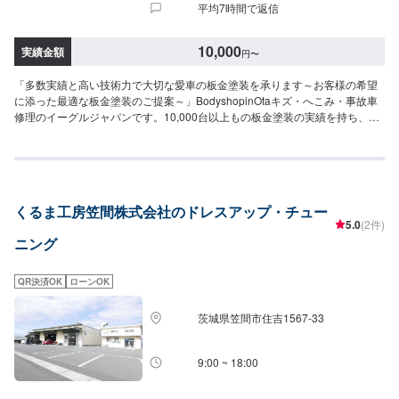
平均7時間で返信
10,000
実績金額
円
〜
「多数実績と高い技術力で大切な愛車の板金塗装を承ります～お客様の希望
に添った最適な板金塗装のご提案～」BodyshopinOtaキズ・へこみ・事故車
修理のイーグルジャパンです。10,000台以上もの板金塗装の実績を持ち、太
田市や太田市周辺の多くのお客様のお車の修理を行い、多くのお客様から感
謝とお喜びの声を頂いております。ご依頼を受けたお車は、1台1台それぞれ
にお客様の大切な思い出を乗せた日常を彩る大切な相棒であり、熟練の職人
が一つひとつの工程を丁寧に愛情をもって作業を行っております。お客様の
｢なるべく費用を抑えて修理をしたい｣というご要望に対しても、最大限尊重
くるま工房笠間株式会社のドレスアップ・チュー
した上で、長年培った技術力を駆使して最適な方法のご提案をさせていただ
5.0
(2件)
きます。スバル車に関しましては他社様でお断りされる様な内容でも承って
ニング
います。ぜひ、お問い合わせください！--------------------------------------------------
【1】オファーにてお問い合わせ【2】お見積り【3】お見積りにご納得いた
だければ作業開始【4】仕上がり次第納車-----納期について-----納期は通常3~5
QR決済OK
ローンOK
日程度で納車となります。納期は前後する場合がございます。予め、ご了承
ください。-----パーツ持ち込みについて-----パーツの持ち込み可能です。オフ
茨城県笠間市住吉1567-33
ァーにて詳細をお願い致します。-----代車について-----無料の代車をご用意し
ています。お車の作業中は代車をご利用ください。※代車の燃料代はお客様に
ご負担いただいております。-----ご来店時の注意、受付方法-----当工場は竹の
9:00 ~ 18:00
くら様を過ぎ左手にMMM様の看板がある所を右折していただければ工場があ
ります。旗竿地の為、分かりにくい場合がございます。ご不明な場合はお電