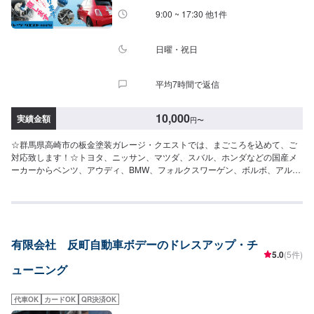
9:00 ~ 17:30 他1件
日曜・祝日
平均7時間で返信
10,000
実績金額
円
〜
☆群馬県高崎市の板金塗装ガレージ・クエストでは、まごころを込めて、ご
対応致します！☆トヨタ、ニッサン、マツダ、スバル、ホンダなどの国産メ
ーカーからベンツ、アウディ、BMW、フォルクスワーゲン、ボルボ、アルフ
ァロメオ、プジョーなどの外国産メーカーのキズやヘコミの補修から小さい
塗装、全塗装(オールペイント)、事故車修理まで当店にお任せ下さい！当店の
お客様のほとんどがリピーターさんやご紹介、口コミを見て・聞いて来られ
る方です。自動車の事、板金・修理の事が良くわからない・・・という方も
多くいらっしゃっています。是非一度お気軽にご相談、ご来店ください。-----
有限会社 反町自動車ボデーのドレスアップ・チ
---------------------------------------------【1】オファーにてお問い合わせ【2】お見
5.0
(5件)
積り【3】お見積りにご納得いただければ作業開始【4】仕上がり次第納車☆
ューニング
納期について☆納期につきましては、現車確認・作業内容により決定いたし
ます！予め、ご了承ください。☆パーツ持ち込みについて☆パーツ持ち込み
は可能です！オファーの際、備考欄にて持ち込みパーツの詳細をご入力くだ
代車OK
カードOK
QR決済OK
さい！☆代車について☆代車無料貸出いたします！※燃料代はお客様にご負担