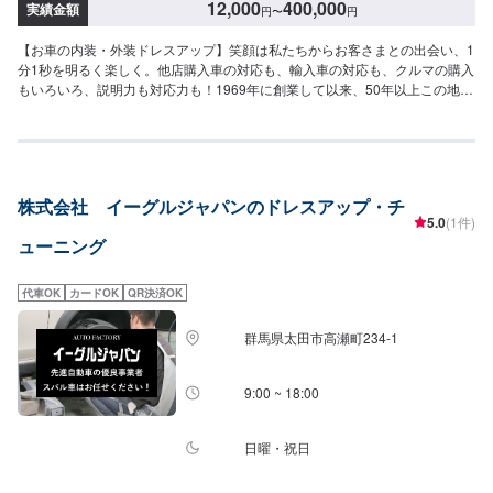
12,000
400,000
実績金額
円
〜
円
【お車の内装・外装ドレスアップ】笑顔は私たちからお客さまとの出会い、1
分1秒を明るく楽しく。他店購入車の対応も、輸入車の対応も、クルマの購入
もいろいろ、説明力も対応力も！1969年に創業して以来、50年以上この地で
お店を営業させていただいております。チェーン店への加盟、地元の皆様の
支えでここまで1歩ずつ成長をさせて頂きました。これからもお客様に笑顔を
届けられるよう、新しいお店のオープンも進んでおります。
株式会社 イーグルジャパンのドレスアップ・チ
5.0
(1件)
ューニング
代車OK
カードOK
QR決済OK
群馬県太田市高瀬町234-1
9:00 ~ 18:00
日曜・祝日