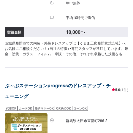
話いただければと思います。入庫の際はお気をつけてお越しください。駐車
年中無休
スペースは事務所前の空いているスペースに駐車してください。受付はスタ
ッフへ「メンテモで予約しました」とお伝えください。ご案内いたします。
平均10時間で返信
【定休日・営業時間】定休日：日曜日、祝日営業時間：9:00~18:00
10,000
実績金額
円
〜
茨城県笠間市での内装・外装ドレスアップは【くるま工房笠間株式会社】へ
お気軽にご相談ください！<当社の特徴>◾専門スタッフが常駐しています。鈑
金・塗装・ガラス・フィルム・車販・その他、それぞれ卓越した技術をもつ
専門スタッフが２人１組で対応いたします。◾万全のアフターケアをいたしま
す。修理後に永久保証書を発行させて頂いております。お客様がそのお車を
乗っている間は保証します。◾土・日・祝も営業してるのでお客様がお休みで
も見積・修理ができます！お客様のご要望に併せて中古部品も準備できるの
でなんていっても低価格です。<お客様のご予算やご希望の時間に応じてプラ
ぶ～ぶステーションprogressのドレスアップ・チ
ンをご提案！>★お安く済ませたい…★お時間があまり取れない…などのご相
5.0
(1件)
談もお気軽にどうぞ！【1】オファーにてお問い合わせ【2】お見積り【3】
ューニング
お見積りにご納得いただければ作業開始【4】仕上がり次第納車-----納期につ
いて-----納期は通常2日～3日程度で納車となります。(要相談)納期は前後する
場合がございます。予めご了承ください。-----代車について-----代車をご用意
代車OK
カードOK
電子マネーOK
QR決済OK
ローンOK
しています。お車の作業中は代車をご利用ください。※代車の燃料代はお客様
にご負担いただいております。-----ご来店時の注意、受付方法-----入庫の際は
群馬県太田市東新町296-2
お気をつけてお越しください。駐車スペースは事務所前の空いているスペー
スに駐車してください。受付はスタッフへ「メンテモで予約しました」とお