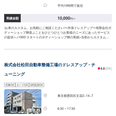
平均10時間で返信
10,000
実績金額
円
〜
\お車のカスタム、お気軽にご相談ください/〜外装ドレスアップ〜有限会社ボ
ディーショップ輝喜ぶことをひとつひとつお客様のニーズにあったサービス
の提供へ<1993’スタートのボディーショップ輝の実績>当初からカスタムペ
イント＆ボディーワークを手掛け数々のショータイトルを獲得！クルマに対
する情熱や経験、そして熟練したスタッフの匠の技術をご提供シンプルペイ
ント～キャンディーフレークグラフィックスまで何でもご相談下さい！
LOWRIDERJAPANTOUR（日本大会）にて日本一のタイトル（ベストパー
ル，ベストキャンディー，ベストグラフィックス，ベストフレーク）全ての
株式会社松田自動車整備工場のドレスアップ・チ
ジャンルで受賞しております。お気軽にご利用ください。<パーツ持ち込み
4.0
(2件)
OK>パーツの持ち込み・販売が可能です。持ち込みをご希望の方はオファー
ューニング
にて、車種情報と持ち込みパーツの詳細をお送りください。店頭でのパーツ
のご購入をご希望の方も車種情報と購入希望の旨をオファー備考欄に誤入力
ください。<代車について>代車をご用意しています。お車の作業中は代車を
代車OK
カードOK
QR決済OK
ご利用ください。※代車の燃料代はお客様にご負担いただいております。<定
休日・営業時間>定休日：年中無休（大型連休のみ休み）営業時間：
東京都墨田区文花2−14−7
9:00~21:00<輸入車のご注意>修理作業時に部品が必要な場合、一般的に国内
に流通している部品以外は本国取り寄せとなるため、作業完了までにお時間
をいただく場合がございます。また車の性質上、追加部品・作業が必要とな
8:30 ~ 17:30
るケースがあり、その場合は都度ご連絡をさせていただきます。※ドレスアッ