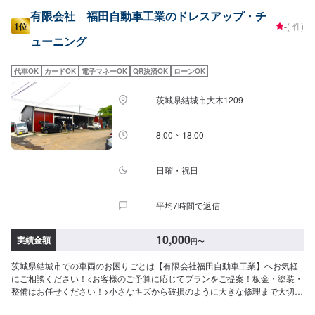
有限会社 福田自動車工業のドレスアップ・チ
1位
-
(-件)
ューニング
代車OK
カードOK
電子マネーOK
QR決済OK
ローンOK
茨城県結城市大木1209
8:00 ~ 18:00
日曜・祝日
平均7時間で返信
10,000
実績金額
円
〜
茨城県結城市での車両のお困りごとは【有限会社福田自動車工業】へお気軽
にご相談ください！<お客様のご予算に応じてプランをご提案！板金・塗装・
整備はお任せください！>小さなキズから破損のように大きな修理まで大切な
お車の鈑金は福田自動車にお任せ下さい。福田自動車では、キズや破損状況