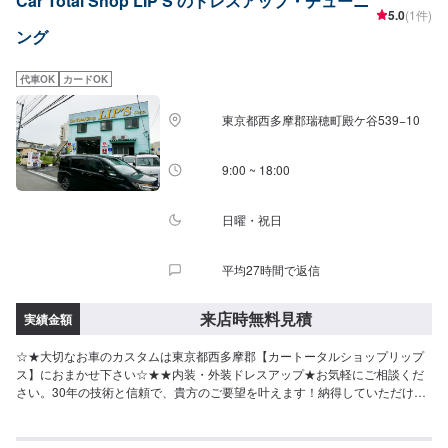
Car Total Shop LIP'S のドレスアップ・チューニ
お車の作業中は代車をご利用ください。※代車の燃料代はお客様にご負担いた
5.0
(1件)
だいております。<入庫受付可能日・営業時間>入庫受付可能日：水・木・金
ング
営業時間：9:00~18:00
代車OK
カードOK
東京都西多摩郡瑞穂町殿ケ谷539−10
9:00 ~ 18:00
日曜・祝日
平均27時間で返信
来店時無料見積
実績金額
☆★大切なお車のカスタムは東京都西多摩郡【カートータルショップリップ
ス】におまかせ下さい☆★★内装・外装ドレスアップ★お気軽にご相談くだ
さい。30年の技術と信頼で、貴方のご要望を叶えます！納得していただける
お見積りやご相談、作業まで、自社スタッフが責任をもってお受けします。
作業内容やお見積もりの金額内容について、丁寧にご説明いたしますので、
お気軽にご相談ください。【1】オファーにてお問い合わせ【2】お見積り