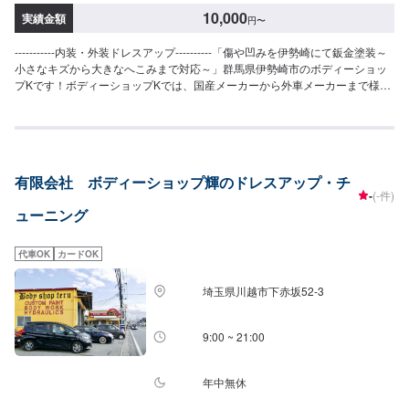
10,000
実績金額
円
〜
-----------内装・外装ドレスアップ----------「傷や凹みを伊勢崎にて鈑金塗装～
小さなキズから大きなへこみまで対応～」群馬県伊勢崎市のボディーショッ
プKです！ボディーショップKでは、国産メーカーから外車メーカーまで様々
なお車を伊勢崎市にて対応してきた実績があり、他社で断られてしまったよ
うなお車であっても鈑金塗装で修理いたします。線キズからへこみ・塗装の
色あせや剥げなどお客様の大切な愛車をプロの技でお直しいたします。お困
りのことがございましたらなんでもご相談ください！鈑金塗装のプロフェッ
ショナルがお車の状態をしっかりと判断し、適切な修理の方法をご提案いた
有限会社 ボディーショップ輝のドレスアップ・チ
します。フロンガス交換機有！最新車種のエアコン修理も対応できます！全
-
(-件)
員業界歴20年以上の大ベテランの作業員です。お客様の愛車をご安心してお
ューニング
任せください！--------------------------------------------------【1】オファーにてお問
い合わせ【2】お見積り【3】お見積りにご納得いただければ作業開始【4】
仕上がり次第納車-----------パーツ持ち込みについて-----------パーツの持ち込み
代車OK
カードOK
可能です。オファーにて詳細をお願い致します。【定休日・営業時間】定休
日：日曜日、祝日営業時間：8:30~17:30
埼玉県川越市下赤坂52‐3
9:00 ~ 21:00
年中無休