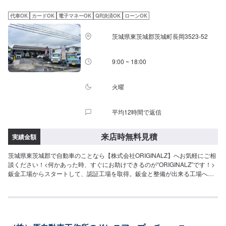
はお気をつけてお越しください。駐車スペースは事務所前の空いているスペ
ースに駐車してください。受付はスタッフへ「メンテモで予約しました」と
代車OK
カードOK
電子マネーOK
QR決済OK
ローンOK
お伝えください。ご案内いたします。【定休日・営業時間】定休日：日曜
日、祝日、第二土曜日営業時間：8:30~17:30
茨城県東茨城郡茨城町長岡3523-52
9:00 ~ 18:00
火曜
平均12時間で返信
来店時無料見積
実績金額
茨城県東茨城郡で自動車のことなら【株式会社ORIGINALZ】へお気軽にご相
談ください！<何かあった時、すぐにお助けできるのが“ORIGINALZ”です！>
鈑金工場からスタートして、認証工場を取得。鈑金と整備が出来る工場へと
変わりました。全ては【笑顔の為に】をモットーにしており、お客様のご相
談は絶対に妥協をしないプロの自信と技術で全力で対応させていただきま
す。信頼と安心をお届けし、最後には笑顔になっていただけるよう努めま
す。今現在も特定整備工場として、ブレーキサポートのエーミングなどの技
術向上を目指しております。そこから、新車のエブリイやジムニーなどのカ