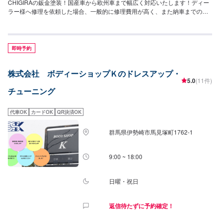
CHIGIRAの鈑金塗装！国産車から欧州車まで幅広く対応いたします！ディー
ラー様へ修理を依頼した場合、一般的に修理費用が高く、また納車までの時
間がかかるといった声がよく聞かれます。それはディーラー様が直接直すわ
けではなく、外部の下請け工場へ修理を委託し、基本的には不具合箇所の修
理を部品交換で対応してしまうから。私たちなら自社工場で即施工し、でき
るだけ部品交換をせず、修理対応いたします。私達は鈑金塗装のプロフェッ
即時予約
ショナルです。大切なお車はぜひ、カーリペアCHIGIRAにおまかせくださ
い！--------------------------------------------------【1】オファーにてお問い合わせ
株式会社 ボディーショップＫのドレスアップ・
【2】お見積り【3】お見積りにご納得いただければ作業開始【4】仕上がり
5.0
(11件)
次第納車□納期について□通常2〜3日程度で納車いたします。車種や状態によ
チューニング
り納期が前後する場合がございます。予め、ご了承ください。□代車について
□作業中は無料の代車をご利用ください。※燃料代は、お客様負担となってお
ります。予め、ご了承ください。□パーツ持ち込みについて□パーツの持ち込
代車OK
カードOK
QR決済OK
み可能です。オファーの際に持ち込みパーツの詳細をご入力ください。【定
休日・営業時間】定休日：祝日営業時間：9:00~19:00
群馬県伊勢崎市馬見塚町1762‐1
9:00 ~ 18:00
日曜・祝日
返信待たずに予約確定！