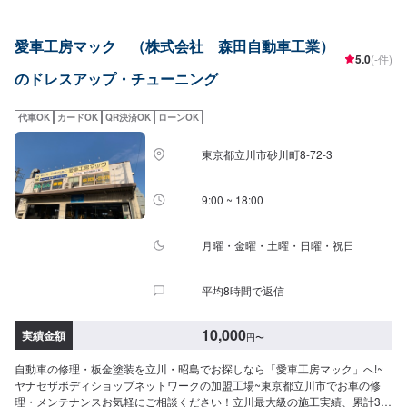
【3】お見積りにご納得いただければ作業開始【4】仕上がり次第納車オファ
ー時に車種情報や、ご希望のカスタムについて詳しくご入力いただけます
愛車工房マック （株式会社 森田自動車工業）
と、スムーズに対応が可能です。細かいご相談はご入庫時にお伺いいたしま
5.0
(-件)
すので、お気軽にお越しください。【代車について】お車の作業中は代車を
のドレスアップ・チューニング
ご利用ください。※代車の燃料代はお客様にご負担いただいております。※状
況により貸し出しできかねる場合もございますので、あらかじめご了承くだ
さい。【定休日・営業時間】定休日：日曜、祭日、第二土曜日営業時間：
代車OK
カードOK
QR決済OK
ローンOK
8:30〜17:30※看板犬が事務所内におりますので、重度の犬アレルギーの方は
お気をつけください。また、お客様が来店なさった際に少し吠えることがご
東京都立川市砂川町8-72-3
ざいます。ご了承いただけますと幸いです。
9:00 ~ 18:00
月曜・金曜・土曜・日曜・祝日
平均8時間で返信
10,000
実績金額
円
〜
自動車の修理・板金塗装を立川・昭島でお探しなら「愛車工房マック」へ!~
ヤナセザボディショップネットワークの加盟工場~東京都立川市でお車の修
理・メンテナンスお気軽にご相談ください！立川最大級の施工実績、累計3万