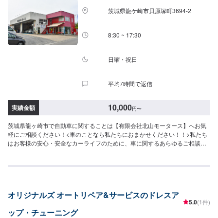
茨城県龍ケ崎市貝原塚町3694-2
8:30 ~ 17:30
日曜・祝日
平均7時間で返信
10,000
実績金額
円
〜
茨城県龍ヶ崎市で自動車に関することは【有限会社北山モータース】へお気
軽にご相談ください！<車のことなら私たちにおまかせください！！>私たち
はお客様の安心・安全なカーライフのために、車に関するあらゆるご相談に
お応えします。更にワンストップサービスを導入している為、様々なサービ
スをスムーズに提供することが可能です。お車の購入から日ごろのメンテナ
ンス、修理、保険相談まであらゆるご要望にお応えします。これからも信頼
されるカーアドバイザーであるよう、技術力とサービスの向上を目指してま
いります。【1】オファーにてお問い合わせ【2】お見積り【3】お見積りに
オリジナルズ オートリペア&サービスのドレスア
ご納得いただければ作業開始【4】仕上がり次第納車-----納期について-----納
5.0
(1件)
期は通常2日～3日程度で納車となります。(要相談)納期は前後する場合がご
ップ・チューニング
ざいます。予めご了承ください。-----ご来店時の注意、受付方法-----入庫の際