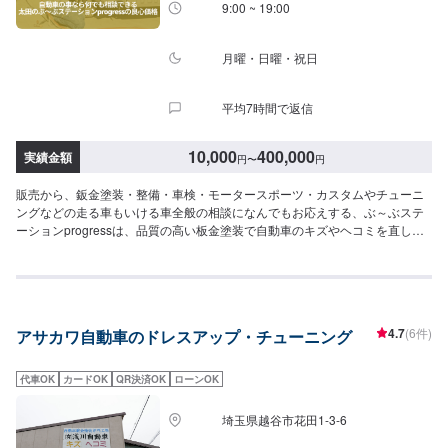
伝えください。ご案内いたします。【定休日・営業時間】定休日：年中無休
9:00 ~ 19:00
（大型連休のみ休み）営業時間：9:00~18:00
月曜・日曜・祝日
平均7時間で返信
10,000
400,000
実績金額
円
〜
円
販売から、鈑金塗装・整備・車検・モータースポーツ・カスタムやチューニ
ングなどの走る車もいける車全般の相談になんでもお応えする、ぶ～ぶステ
ーションprogressは、品質の高い板金塗装で自動車のキズやヘコミを直しま
す。プロフェッショナルな技術と知識を持ったスタッフが、お客様の安全を
守るため、定期点検を実施しております。車検のお見積りは無料で行います
ので、お気軽にお問い合わせください。ブレーキパッドの交換や車内のクリ
ーニングまで、幅広いサービスを手掛けております。太田の地域密着で、ア
フターフォローにも素早く対応します。お客様に喜んでいただける的確なア
4.7
(6件)
アサカワ自動車のドレスアップ・チューニング
ドバイスを心掛けております。--------------------------------------------------【1】オ
ファーにてお問い合わせ【2】お見積り【3】お見積りにご納得いただければ
作業開始【4】仕上がり次第納車-----納期について-----納期は通常2日～3日程
代車OK
カードOK
QR決済OK
ローンOK
度で納車となります。納期は前後する場合がございます。予め、ご了承くだ
さい。-----代車について-----無料の代車をご用意しています。お車の作業中は
埼玉県越谷市花田1-3-6
代車をご利用ください。※代車の燃料代はお客様にご負担いただいておりま
す。-----ご来店時の注意、受付方法-----当工場は太田桐生インターチェンジか