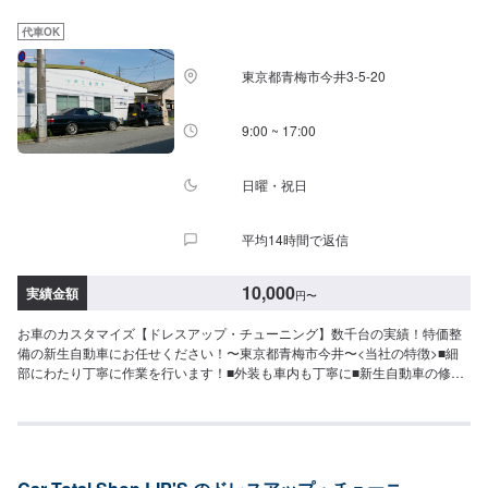
なる場合、納期が表示目安より変更となる場合がございます。〈タイヤ持ち
込みについて〉タイヤ持ち込み可能です！オファー送信の際に、持ち込みパ
代車OK
ーツの詳細をご入力ください。〈代車について〉無料の代車ご用意しており
ます！愛車の作業中は代車をご利用ください！※代車の燃料代はお客様にご負
東京都青梅市今井3-5-20
担いただいております。【定休日・営業時間】定休日：不定休営業時間：
9:00~18:00
9:00 ~ 17:00
日曜・祝日
平均14時間で返信
10,000
実績金額
円
〜
お車のカスタマイズ【ドレスアップ・チューニング】数千台の実績！特価整
備の新生自動車にお任せください！〜東京都青梅市今井〜<当社の特徴>■細
部にわたり丁寧に作業を行います！■外装も車内も丁寧に■新生自動車の修理
理念は「新しく生まれ変わる車」お気軽にお問合せください！【1】オファー
にてお問い合わせ【2】お見積り【3】お見積りにご納得いただければ作業開
始【4】仕上がり次第納車<パーツについて>パーツの持ち込み・販売も可能
です！ご希望の方はパーツ詳細やお車の情報をオファーにてお送りいただけ
ますとスムーズに対応可能です。<代車について>代車をご用意しています。