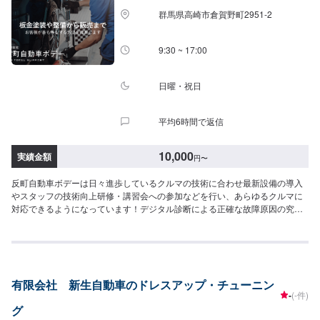
いただきます。ご了承ください。【定休日・営業時間】定休日：日曜日、祝
群馬県高崎市倉賀野町2951‐2
日営業時間：9:00~18:30
9:30 ~ 17:00
日曜・祝日
平均6時間で返信
10,000
実績金額
円
〜
反町自動車ボデーは日々進歩しているクルマの技術に合わせ最新設備の導入
やスタッフの技術向上研修・講習会への参加などを行い、あらゆるクルマに
対応できるようになっています！デジタル診断による正確な故障原因の究明
はもちろん高い技術力を持つスタッフの目視点検・ミリ単位の骨格修正など
で確実な修理・整備を行います！鈑金塗装修理をメインに国家資格を持つ整
備士による点検・メンテナンス、クルマのパーツ交換や取り付け・カスタム
など様々なサービスを展開しており、すべてにおいてクルマに精通したスタ
ッフよりお客様へ丁寧な説明を行うことを心がけています。-----------------------
有限会社 新生自動車のドレスアップ・チューニン
---------------------------【1】オファーにてお問い合わせ【2】お見積り【3】お
-
(-件)
見積りにご納得いただければ作業開始【4】仕上がり次第納車〈納期につい
グ
て〉通常1~2日程度で納車いたします！車種や状態などにより作業内容が異