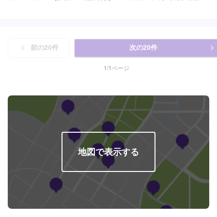
台突破！安心低価格で熟練のスタッフによる鈑金塗装を実現。代車あり、充
実の保証もあります。<こんな方にオススメです！「愛車工房マック」の鈑金
塗装>✔️綺麗な仕上がりを期待したい✔️安心できる鈑金屋に頼みたい✔️丁寧な
鈑金塗装をお願いしたい<３つのこだわり>(1)プロたちによる高品質な仕上が
り・早い納期をお約束！安心の技術力(2)仕上がりを左右する整った整備施
前の
20
件
次の
20
件
設！(3)ワンオーナー永久保証制度!充実のアフターフォローサービス<代車に
ついて>代車をご用意しています。お車の作業中は代車をご利用ください。※
代車の燃料代はお客様にご負担いただいております。※状況により貸し出しで
1
/
1
ページ
きかねる場合もございます。<定休日・営業時間>【平日】8:30～19:00【土
曜】8:30～18:00【日曜（受付のみ可）】9:00～18:00祝日定休
地図で表示する