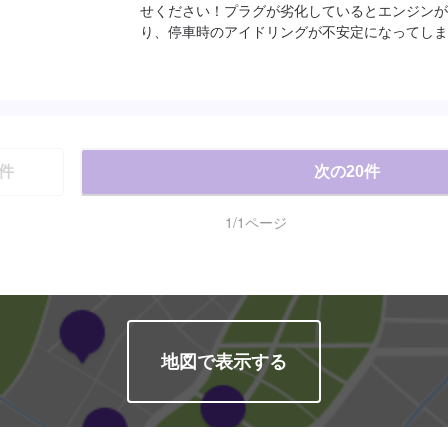
せください！プラグが劣化しているとエンジンが
り、停車時のアイドリングが不安定になってしま
予約をお待ちしております！<費用目安>ご来店
ます。
件
次の
20
件
1
/
1
ページ
地図で表示する