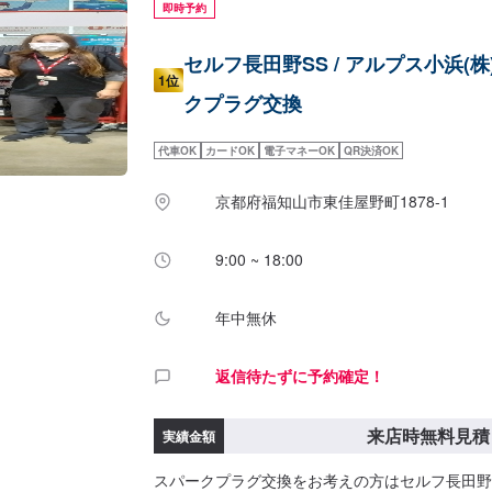
即時予約
セルフ長田野SS / アルプス小浜(
1位
クプラグ交換
代車OK
カードOK
電子マネーOK
QR決済OK
京都府福知山市東佳屋野町1878-1
9:00 ~ 18:00
年中無休
返信待たずに予約確定！
来店時無料見積
実績金額
スパークプラグ交換をお考えの方はセルフ長田野