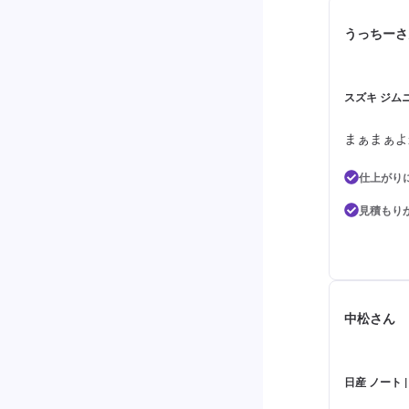
うっちーさ
スズキ ジム
まぁまぁよ
仕上がり
見積もり
中松さん
日産 ノート 