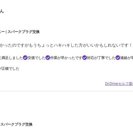
ん
ニー | スパークプラグ交換
かったのですがもうちょっとハキハキした方がいいかもしれないです！
に満足しました
安価でした
作業が早かったです
対応が丁寧でした
連絡が
が正確でした
Dr.Driveセルフ
| スパークプラグ交換