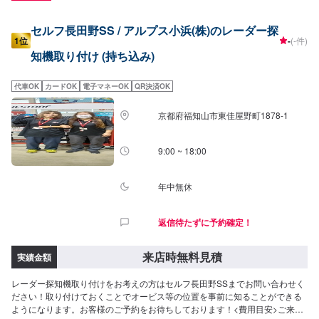
セルフ長田野SS / アルプス小浜(株)のレーダー探
1位
-
(-件)
知機取り付け (持ち込み)
代車OK
カードOK
電子マネーOK
QR決済OK
京都府福知山市東佳屋野町1878-1
9:00 ~ 18:00
年中無休
返信待たずに予約確定！
来店時無料見積
実績金額
レーダー探知機取り付けをお考えの方はセルフ長田野SSまでお問い合わせく
ださい！取り付けておくことでオービス等の位置を事前に知ることができる
ようになります。お客様のご予約をお待ちしております！<費用目安>ご来店