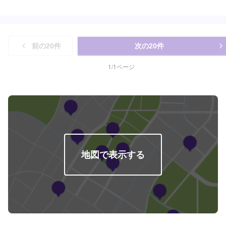
後のお見積もりとなります。
前の
20
件
次の
20
件
1
/
1
ページ
地図で表示する