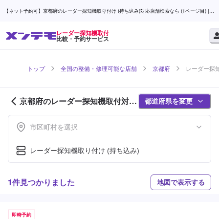
【ネット予約可】京都府のレーダー探知機取り付け (持ち込み)対応店舗検索なら (1ページ目) |
メンテモ
レーダー探知機取付
比較・予約サービス
トップ
全国の整備・修理可能な店舗
京都府
レーダー探知
京都府のレーダー探知機取付対応
都道府県を変更
店舗紹介 (1ページ目)
市区町村を選択
レーダー探知機取り付け (持ち込み)
1件見つかりました
地図で表示する
即時予約