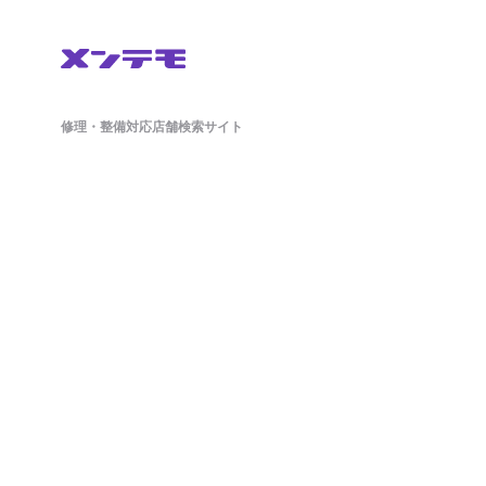
修理・整備対応店舗検索サイト
鈑金(板金)修理から車検・オイル交換・タイヤ交換などの整備もネットで簡単
に予約ができます。ドラレコやETCのパーツ持ち込み対応店舗も掲載中。
日々の洗車から、アライメント調整といったマニアックな作業まで対応可能
な店舗探しができ、来店予約まで対応しております。
ホーム
店舗を探す
会社概要
店舗様向け管理画面