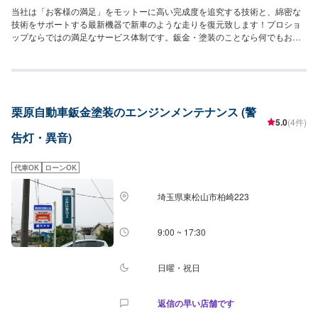
当社は「お客様の満足」をモットーに高い完成度を追究する技術と、綿密な
技術をサポートする最新機器で新車のような走りを復元致します！プロショ
ップならではの満足なサービス体制です。鈑金・塗装のことなら何でもお気
軽にご相談下さい。ご予算に合わせた修理を致します。高い完成度を追及す
る最新の設備環境が整っています。あたなのクルマをご予算に合わせ、より
スピーディに、より完全に仕上げます。--------------------------------------------------
【1】オファーにてお問い合わせ【2】お見積り【3】お見積りにご納得いた
だければ作業開始【4】仕上がり次第納車-----納期について-----納期は要相談
栗原自動車鈑金塗装のエンジンメンテナンス (警
となります。納期は前後する場合がございます。予め、ご了承ください。-----
5.0
(4件)
代車について-----無料の代車をご用意しています。お車の作業中は代車をご利
告灯・異音)
用ください。※代車の燃料代はお客様にご負担いただいております。-----ご来
店時の注意、受付方法-----当工場は上信越道富岡インターチェンジから4km入
庫の際はお気をつけてお越しください。駐車スペースは20台完備しておりま
代車OK
ローンOK
す。受付はスタッフへ「メンテモで予約しました」とお伝えください。ご案
内いたします。【定休日・営業時間】定休日：日曜日、祝日営業時間：
埼玉県東松山市柏崎223
9:30~18:30
9:00 ~ 17:30
日曜・祝日
返信の早い店舗です