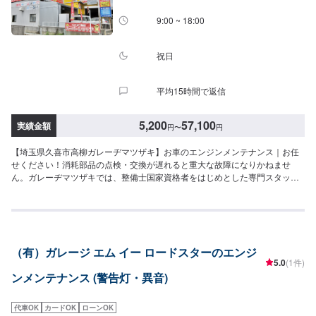
9:00 ~ 18:00
祝日
平均15時間で返信
5,200
57,100
実績金額
円
〜
円
【埼玉県久喜市高柳ガレーヂマツザキ】お車のエンジンメンテナンス｜お任
せください！消耗部品の点検・交換が遅れると重大な故障になりかねませ
ん。ガレーヂマツザキでは、整備士国家資格者をはじめとした専門スタッフ
が愛車の隅々まできちんとチェック！簡単なチェック、気になる箇所の点検
からエンジン着脱を要する整備まで承っております。また安全に作業を行う
為、労働安全衛生法に定められている教育を受けた整備士が整備を行ってお
ります。お車の事でお困りでしたら、まずはガレーヂマツザキまでお気軽に
お問い合わせください！【1】オファーにてお問い合わせ【2】お見積り
（有）ガレージ エム イー ロードスターのエンジ
【3】お持ち込み・引き取り【4】正式なお見積り【5】作業開始【6】納車時
5.0
(1件)
のお支払い<代車について>ガレーヂマツザキでは、鈑金・塗装・修理等で愛
ンメンテナンス (警告灯・異音)
車をお預かりしている間、代車をお貸し致します。台数も豊富な20台ご用意
しております。事前に予約が必要となる場合もございますので、まずはお気
軽にご相談ください。※代車の燃料代はお客様にご負担いただいております。
代車OK
カードOK
ローンOK