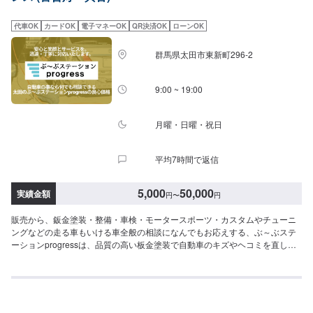
代車の燃料代はお客様にご負担いただいております。-----ご来店時の注意、受
付方法-----入庫の際はお気をつけてお越しください。駐車スペースは事務所前
代車OK
カードOK
電子マネーOK
QR決済OK
ローンOK
の空いているスペースに駐車してください。受付はスタッフへ「メンテモで
予約しました」とお伝えください。ご案内いたします。【定休日・営業時
群馬県太田市東新町296-2
間】定休日：月曜日営業時間：9:00~19:00※日曜日のみ9:00~18:00
9:00 ~ 19:00
月曜・日曜・祝日
平均7時間で返信
5,000
50,000
実績金額
円
〜
円
販売から、鈑金塗装・整備・車検・モータースポーツ・カスタムやチューニ
ングなどの走る車もいける車全般の相談になんでもお応えする、ぶ～ぶステ
ーションprogressは、品質の高い板金塗装で自動車のキズやヘコミを直しま
す。プロフェッショナルな技術と知識を持ったスタッフが、お客様の安全を
守るため、定期点検を実施しております。車検のお見積りは無料で行います
ので、お気軽にお問い合わせください。ブレーキパッドの交換や車内のクリ
ーニングまで、幅広いサービスを手掛けております。太田の地域密着で、ア
フターフォローにも素早く対応します。お客様に喜んでいただける的確なア