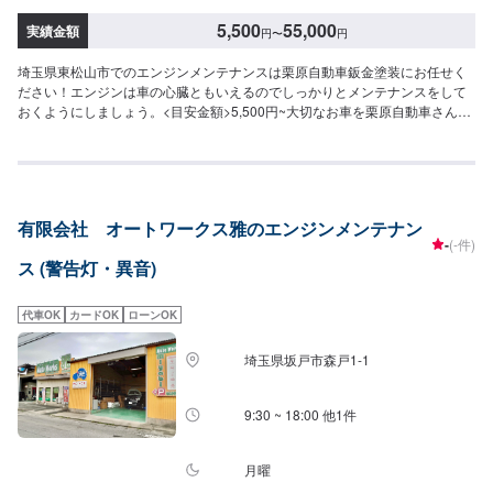
5,500
55,000
実績金額
円
〜
円
埼玉県東松山市でのエンジンメンテナンスは栗原自動車鈑金塗装にお任せく
ださい！エンジンは車の心臓ともいえるのでしっかりとメンテナンスをして
おくようにしましょう。<目安金額>5,500円~大切なお車を栗原自動車さんへ
お任せしてよかったと思ってもらえるよう「親切・丁寧・誠意」をモットー
に日々対応させていただいております。専門の鈑金・塗装では、高い技術で
満足な仕上がりを常にご提供できるよう研鑽努力し、安心運転のための整
備・修理、車をもっと楽しむためのレストアやカスタムなどのサービスもご
提供しております。保険代理店業務にも力を入れ、お客様のカーライフを幅
有限会社 オートワークス雅のエンジンメンテナン
広く支えてまいります。オイル交換や車検、タイヤ交換などの基本的な車の
-
(-件)
メンテナンスも承っておりますのでお困りの際はお気軽にご相談ください！
ス (警告灯・異音)
代車OK
カードOK
ローンOK
埼玉県坂戸市森戸1-1
9:30 ~ 18:00 他1件
月曜