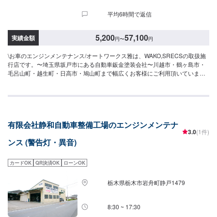
平均6時間で返信
5,200
57,100
実績金額
円
〜
円
\お車のエンジンメンテナンス/オートワークス雅は、WAKO,SRECSの取扱施
行店です。〜埼玉県坂戸市にある自動車鈑金塗装会社〜川越市・鶴ヶ島市・
毛呂山町・越生町・日高市・鳩山町まで幅広くお客様にご利用頂いていま
す。※状態により、対応できかねる場合もございます。⭐️WAKO,S製品を多数
取り揃えております⭐️WAKO,Sブランドは、現場でのプロメカニックによる情
報収集・分析による製品開発により高品質・高性能を徹底管理しているカー
メンテナンスブランドです。⭐️RECS⭐️エンジン内洗浄剤を点滴し排気ガスと
一緒に汚れも排出します。吸気系から燃焼室まで、蓄積したガム質・ワニ
有限会社静和自動車整備工場のエンジンメンテナ
ス・カーボン・デポジットを短時間で除去します。施行後は、有害排出ガス
3.0
(1件)
の低減・燃費改善・始動性向上・パワー回復・アイドリング安定などの効果
ンス (警告灯・異音)
があります。-----------------------------------------------------------埼玉県坂戸市にある
自動車板金塗装会社です。大切な愛車を、早く・安く・綺麗に修理致しま
す。当社は国からの認可を受けた認証工場となっておりますのでキズやヘコ
カードOK
QR決済OK
ローンOK
ミから、自走不能な事故車・車検・点検・ドレスアップ・保険までお車の事
であればなんでも当社におまかせ下さい。各保険会社の指定工場にもなって
栃木県栃木市岩舟町静戸1479
おりますので保険修理もお待ちしております。
8:30 ~ 17:30