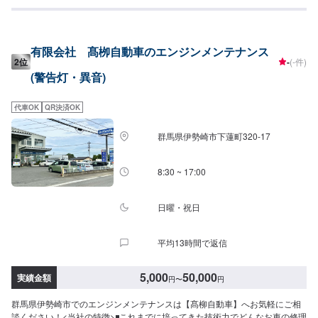
けではなく、外部の下請け工場へ修理を委託し、基本的には不具合箇所の修
理を部品交換で対応してしまうから。私たちなら自社工場で即施工し、でき
るだけ部品交換をせず、修理対応いたします。私達は鈑金塗装のプロフェッ
ショナルです。大切なお車はぜひ、カーリペアCHIGIRAにおまかせくださ
有限会社 髙栁自動車のエンジンメンテナンス
い！--------------------------------------------------【1】オファーにてお問い合わせ
2位
-
(-件)
【2】お見積り【3】お見積りにご納得いただければ作業開始【4】仕上がり
(警告灯・異音)
次第納車□納期について□通常3〜5日程度で納車いたします。車種や状態によ
り納期が前後する場合がございます。予め、ご了承ください。□代車について
□作業中は無料の代車をご利用ください。※燃料代は、お客様負担となってお
代車OK
QR決済OK
ります。予め、ご了承ください。□パーツ持ち込みについて□パーツの持ち込
み可能です。オファーの際に持ち込みパーツの詳細をご入力ください。【定
群馬県伊勢崎市下蓮町320-17
休日・営業時間】定休日：祝日営業時間：9:00~19:00
8:30 ~ 17:00
日曜・祝日
平均13時間で返信
5,000
50,000
実績金額
円
〜
円
群馬県伊勢崎市でのエンジンメンテナンスは【髙柳自動車】へお気軽にご相
談ください！<当社の特徴>◾これまでに培ってきた技術力でどんなお車の修理