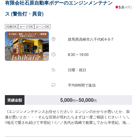
有限会社石原自動車ボデーのエンジンメンテナン
ドバイスを心掛けております。--------------------------------------------------【1】オ
5.0
(4件)
ファーにてお問い合わせ【2】お見積り【3】お見積りにご納得いただければ
ス (警告灯・異音)
作業開始【4】仕上がり次第納車-----納期について-----納期は通常2日～3日程
度で納車となります。納期は前後する場合がございます。予め、ご了承くだ
さい。-----代車について-----無料の代車をご用意しています。お車の作業中は
代車OK
カードOK
ローンOK
代車をご利用ください。※代車の燃料代はお客様にご負担いただいておりま
す。-----ご来店時の注意、受付方法-----当工場は太田桐生インターチェンジか
群馬県高崎市八千代町4-5-7
ら５分入庫の際はお気をつけてお越しください。駐車スペースは工場前の空
いているスペースに駐車してください。受付はスタッフへ「メンテモで予約
しました」とお伝えください。ご案内いたします。【定休日・営業時間】定
8:30 ~ 19:00
休日：日曜日営業時間：9:00~19:00
日曜・祝日
平均6時間で返信
5,000
50,000
実績金額
円
〜
円
《エンジンメンテナンスお任せください》エンジンのかかりが悪いとか、加
速が悪いとか・・・そんな症状が現れたらまずは一度ご相談ください！＼＼
\\地元で愛され続けて半世紀！//／／先代が高崎で創業してから半世紀。地元
の皆様から長年のご信頼に支えられながら、今なお、技術の研鑽と工場の進
化を続けています。技術はもちろんの事、お客様のご予算、納期、代車が必