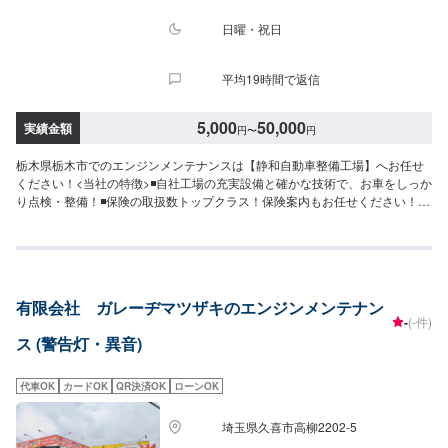
日曜・祝日
平均19時間で返信
5,000
50,000
実績金額
円
〜
円
栃木県栃木市でのエンジンメンテナンスは【静和自動車整備工場】へお任せ
ください！<当社の特徴>◾自社工場の充実設備と確かな技術で、お車をしっか
り点検・整備！◾保険の取扱数トップクラス！保険案内もお任せください！◾
車の購入から日々のメンテナンス、修理に至るまでトータルサポート！<お客
様のご予算やご希望の時間に応じてプランをご提案！>★お安く済ませたい…
★お時間があまり取れない…などのご相談もお気軽にどうぞ！【1】オファー
にてお問い合わせ【2】お見積り【3】お見積りにご納得いただければ作業開
始【4】仕上がり次第納車-----納期について-----納期は通常2日～3日程度で納
有限会社 ガレーヂマツザキのエンジンメンテナン
車となります。納期は前後する場合がございます。予めご了承ください。-----
-
(-件)
代車について-----代車をご用意しています。お車の作業中は代車をご利用くだ
ス (警告灯・異音)
さい。※代車の燃料代はお客様にご負担いただいております。-----ご来店時の
注意、受付方法-----入庫の際はお気をつけてお越しください。駐車スペースは
事務所前の空いているスペースに駐車してください。受付はスタッフへ「メ
代車OK
カードOK
QR決済OK
ローンOK
ンテモで予約しました」とお伝えください。ご案内いたします。【定休日・
営業時間】定休日：日曜日、祝日営業時間：8:30~17:30
埼玉県久喜市高柳2202-5