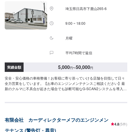
<定休日・営業時間>定休日：なし営業時間：9:00~18:00クレジット・QR決
済などをご希望の方は事前にお申し付けください。
埼玉県日高市下鹿山265-6
9:00 ~ 18:00
月曜
平均7時間で返信
5,000
50,000
実績金額
円
〜
円
安全・安心価格の車検整備！お客様に寄り添っていける店舗を目指して日々
全力営業をしています。【お車のエンジンメンテナンスご相談ください】最
新のクルマに不具合が起きた場合でも診断可能なG-SCAN2システムを導入。
国産・輸入39メーカーと幅広い車種に対応しております。■お車の走行距離
が5万km〜の方■お車が3回目の車検を迎える方（初度登録から7年）におすす
めなエンジン機能回復剤★お車のこんな症状、気になりませんか？✔️車のパ
ワーがなくなってきた気がする…✔️エンジンの音がうるさくなってきた気が
する…✔️燃費が悪くなってきた…✔️駐車場に車からオイルが漏れた跡があ
有限会社 カーディレクターメフのエンジンメン
る…✔️マフラーから白い煙が出る大切なお車を長く乗るために、お車の元気
4.8
(5件)
を回復！！WAKOSエンジンパワーシールド<エンジン機能回復剤>エンジンオ
テナンス (警告灯・異音)
イル交換の時にオイルと一緒に入れると…💡エンジンのパワー回復💡オイル