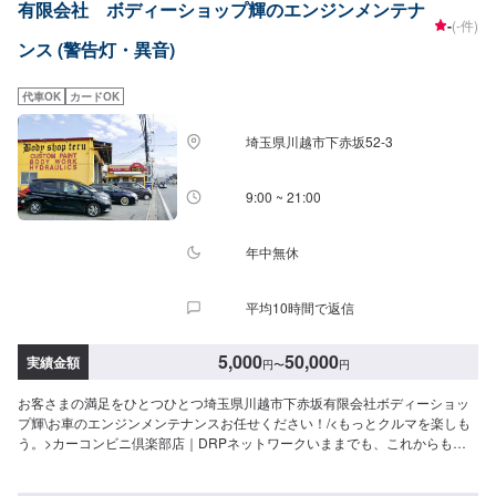
有限会社 ボディーショップ輝のエンジンメンテナ
-
(-件)
ンス (警告灯・異音)
代車OK
カードOK
埼玉県川越市下赤坂52‐3
9:00 ~ 21:00
年中無休
平均10時間で返信
5,000
50,000
実績金額
円
〜
円
お客さまの満足をひとつひとつ埼玉県川越市下赤坂有限会社ボディーショッ
プ輝\お車のエンジンメンテナンスお任せください！/<もっとクルマを楽しも
う。>カーコンビニ倶楽部店｜DRPネットワークいままでも、これからも。
創業以来、たくさんのお客さまに支えられボディーショップ輝はこの地でク
ルマの安全と安心を支えてまいりました。お客さまのご要望にお応えするた