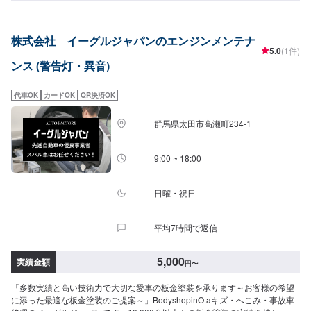
要、移動が難しい（レッカーしてほしい）などなど…お車のお困りごとにつ
いては何でもご相談ください。お困りごとにお応えし、解決する「対応力」
で、お客様のカーライフのお役に立てればと考えています。基本的なことか
株式会社 イーグルジャパンのエンジンメンテナ
ら、パーツの選択、仕上がりの精度までいくつかのプランをご提示の上、お
5.0
(1件)
客様にご納得いただけるプランで作業を進めて参ります。常連さんから初め
ンス (警告灯・異音)
ての方まで、ご来店を心からお待ちしております。【作業実績】スズキセル
ボ30,800円--------------------------------------------------【1】オファーにてお問い合
わせ【2】お見積り【3】お見積りにご納得いただければ作業開始【4】仕上
代車OK
カードOK
QR決済OK
がり次第納車《パーツの持ち込み》☑新品・中古パーツの持ち込みOK！オフ
ァーの際、使用されるパーツのお写真や詳細などをお送りください。《代車
群馬県太田市高瀬町234-1
について》お車をお預かりしている間、ご入用のお客様には代車を無料でご
用意しております。詳しくはお気軽にお問い合わせください。※ガソリン代は
お客様にご負担いただきます。【定休日・営業時間】定休日：第二水曜日営
9:00 ~ 18:00
業時間：8:30~19:00
日曜・祝日
平均7時間で返信
5,000
実績金額
円
〜
「多数実績と高い技術力で大切な愛車の板金塗装を承ります～お客様の希望
に添った最適な板金塗装のご提案～」BodyshopinOtaキズ・へこみ・事故車