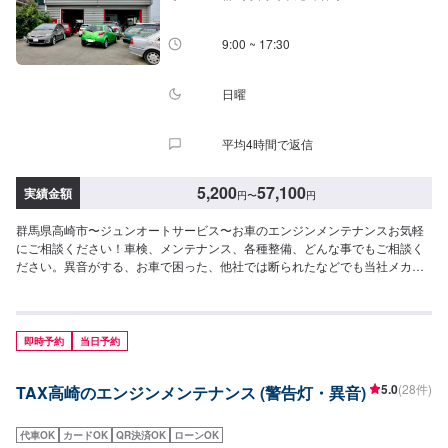
9:00 ~ 17:30
日曜
平均4時間で返信
5,200
57,100
実績金額
円
〜
円
群馬県高崎市〜ジュンオートサービス〜お車のエンジンメンテナンスお気軽
にご相談ください！車検、メンテナンス、各種整備、どんな事でもご相談く
ださい。異音がする、お車で困った、他社では断られたなどでも当社メカニ
ックが親身になってアドバイス致します。プロのメカニックがお客様のお車
を大切に点検・整備致します。【当社の特徴】✅車種に応じたメンテナン
ス！✅お客様に応じた提案！✅コンピュータ診断機完備！まずはお気軽にご相
談ください。【1】オファーにてお問い合わせ【2】お見積り【3】お見積り
即時予約
当日予約
にご納得いただければ作業開始【4】仕上がり次第納車-----ご来店時の注意、
受付方法-----入庫の際はお気をつけてお越しください。駐車スペースは事務所
5.0
(28件)
TAX高崎のエンジンメンテナンス (警告灯・異音)
前の空いているスペースに駐車してください。受付はスタッフへ「メンテモ
で予約しました」とお伝えください。ご案内いたします。【定休日・営業時
間】定休日：日・月曜日の祝日受付時間：9:00~18:00
代車OK
カードOK
QR決済OK
ローンOK