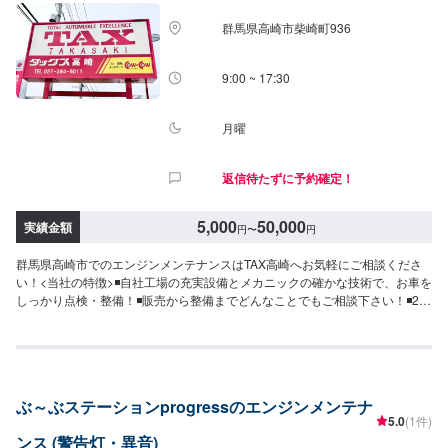
群馬県高崎市柴崎町936
9:00 ~ 17:30
月曜
返信待たずに予約確定！
5,000
50,000
実績金額
円
〜
円
群馬県高崎市でのエンジンメンテナンスはTAX高崎へお気軽にご相談くださ
い！<当社の特徴>◾自社工場の充実設備とメカニックの確かな技術で、お車を
しっかり点検・整備！◾販売から整備までどんなことでもご相談下さい！◾24
時間対応の無料コールセンターを完備。おクルマのトラブルにいつでも対応
いたします！<お客様のご予算やご希望の時間に応じてプランをご提案！>★
安く済ませたい…★時間があまり取れない…★車が動かなくなってしまっ
た…などのご相談もお気軽にどうぞ！【1】オファーにてお問い合わせ【2】
お見積り【3】お見積りにご納得いただければ作業開始【4】仕上がり次第納
ぶ～ぶステーションprogressのエンジンメンテナ
車-----納期について-----納期は通常3日～5日程度で納車となります。(要相談)
5.0
(1件)
納期は前後する場合がございます。予めご了承ください。-----代車について---
ンス (警告灯・異音)
--無料の代車をご用意しています。お車の作業中は代車をご利用ください。※