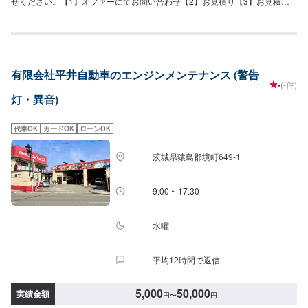
せください。【1】オファーにてお問い合わせ【2】お見積り【3】お見積り
にご納得いただければ作業開始【4】仕上がり次第納車『パーツ持ち込み
OK！⭕️』欲しくて買ったけどうまく付けられない、そんなネット購入した部
品の取り付けを承ります！クルマ好きの皆さんのピットワーカーにおまかせ
ください。『代車について』代車をご用意しています。お車の作業中は代車
をご利用ください。※代車の燃料代はお客様にご負担いただいております。
有限会社平井自動車のエンジンメンテナンス (警告
『営業時間・定休日』営業時間：8:30〜18:00定休日：日・祝・第一月曜
-
(-件)
灯・異音)
代車OK
カードOK
ローンOK
茨城県猿島郡境町649-1
9:00 ~ 17:30
水曜
平均12時間で返信
5,000
50,000
実績金額
円
〜
円