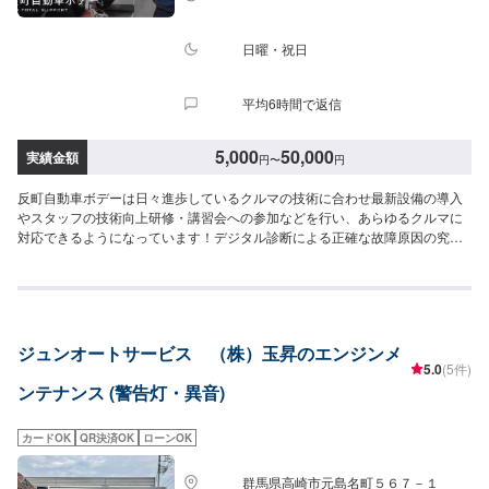
日曜・祝日
平均6時間で返信
5,000
50,000
実績金額
円
〜
円
反町自動車ボデーは日々進歩しているクルマの技術に合わせ最新設備の導入
やスタッフの技術向上研修・講習会への参加などを行い、あらゆるクルマに
対応できるようになっています！デジタル診断による正確な故障原因の究明
はもちろん高い技術力を持つスタッフの目視点検・ミリ単位の骨格修正など
で確実な修理・整備を行います！鈑金塗装修理をメインに国家資格を持つ整
備士による点検・メンテナンス、クルマのパーツ交換や取り付け・カスタム
など様々なサービスを展開しており、すべてにおいてクルマに精通したスタ
ッフよりお客様へ丁寧な説明を行うことを心がけています。-----------------------
ジュンオートサービス （株）玉昇のエンジンメ
---------------------------【1】オファーにてお問い合わせ【2】お見積り【3】お
5.0
(5件)
見積りにご納得いただければ作業開始【4】仕上がり次第納車〈納期につい
ンテナンス (警告灯・異音)
て〉通常2~3日程度で納車いたします！車種や状態などにより作業内容が異
なる場合、納期が表示目安より変更となる場合がございます。〈代車につい
て〉無料の代車ご用意しております！愛車の作業中は代車をご利用くださ
カードOK
QR決済OK
ローンOK
い！※代車の燃料代はお客様にご負担いただいております。【定休日・営業時
間】定休日：不定休営業時間：9:00~18:00
群馬県高崎市元島名町５６７－１