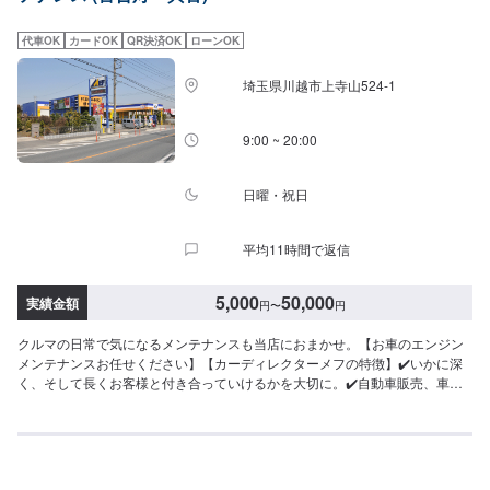
漏れの防止💡オイルの寿命延長などの効果があります！<代車について>自費
修理、整備に限り代車の貸し出しを無料で行っております。有償でのレンタ
代車OK
カードOK
QR決済OK
ローンOK
ル貸出も行っております。お気軽にご相談下さい。※代車の燃料代はお客様に
ご負担いただいております。<定休日・営業時間>定休日：月曜日営業時間：
埼玉県川越市上寺山524-1
9:00~18:00
9:00 ~ 20:00
日曜・祝日
平均11時間で返信
5,000
50,000
実績金額
円
〜
円
クルマの日常で気になるメンテナンスも当店におまかせ。【お車のエンジン
メンテナンスお任せください】【カーディレクターメフの特徴】✔️いかに深
く、そして長くお客様と付き合っていけるかを大切に。✔️自動車販売、車
検・点検などお客様のトータルカーライフをサポート。【パーツについて】
パーツの持ち込み・ご購入も可能です。ご希望のお客様は車種情報と、持ち
込み・ご購入希望の旨をオファー備考欄にご記載ください。【代車につい
て】作業中は代車の貸し出しが可能です。※燃料代はお客様負担となります
【営業時間・定休日】営業時間:9:00〜20:00定休日