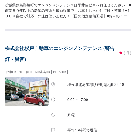
茨城県猿島郡境町でエンジンメンテナンスは平井自動車へお任せください！◾
創業５０年以上の老舗の技術と最新設備で、お車をしっかり点検・整備！◾１
００％自社で対応！外注は使いません！【国の指定整備工場】◾お車のトータ
ルサポート！どんなことでもご相談下さい！★ハンドルを少し曲げないと車
がまっすぐ走らない…★タイヤの片減りが気になる…★他店で断られてしま
った…★保険を使えべきなのかわからない…などのご相談もお気軽にどう
ぞ！【定休日・営業時間】定休日：第一日曜日、水曜日営業時間：
9:00~17:30【1】オファーにてお問い合わせ【2】お見積り【3】お見積りに
株式会社杉戸自動車のエンジンメンテナンス (警告
ご納得いただければ作業開始【4】仕上がり次第納車-----納期について-----納
-
(-件)
期は通常2日～3日程度で納車となります。車種や条件などにより、納期は前
灯・異音)
後する場合がございます。予めご了承ください。-----代車について-----無料の
代車をご用意しています。お車の作業中は代車をご利用ください。※代車の燃
料代はお客様にご負担いただいております。※内容などにより貸し出し出来か
代車OK
カードOK
QR決済OK
ローンOK
ねる場合もございます。-----ご来店時の注意、受付方法-----入庫の際はお気を
つけてお越しください。駐車スペースは事務所前のお客様駐車スペースに駐
埼玉県北葛飾郡杉戸町清地6-26-18
車してください。受付はスタッフへ「メンテモで予約しました」とお伝えく
ださい。ご案内いたします。
9:00 ~ 17:00
月曜
平均16時間で返信