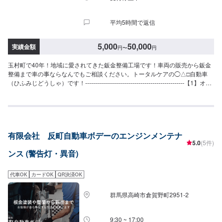
平均5時間で返信
5,000
50,000
実績金額
円
〜
円
玉村町で40年！地域に愛されてきた鈑金整備工場です！車両の販売から鈑金
整備まで車の事ならなんでもご相談ください。トータルケアの◯△□自動車
（ひふみじどうしゃ）です！--------------------------------------------------【1】オフ
ァーにてお問い合わせ【2】お見積り【3】お見積りにご納得いただければ作
業開始【4】仕上がり次第納車◯納期について◯通常3日〜5日程度で納車い
たします。車種や状態により納期が前後する場合がございます。予め、ご了
承ください。【定休日・営業時間】定休日：日曜日、祝日営業時間：
9:00~18:00
有限会社 反町自動車ボデーのエンジンメンテナ
5.0
(5件)
ンス (警告灯・異音)
代車OK
カードOK
QR決済OK
群馬県高崎市倉賀野町2951‐2
9:30 ~ 17:00