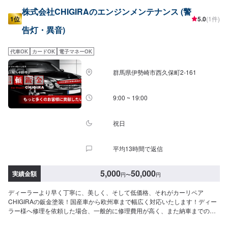
株式会社CHIGIRAのエンジンメンテナンス (警
1位
5.0
(1件)
告灯・異音)
代車OK
カードOK
電子マネーOK
群馬県伊勢崎市西久保町2-161
9:00 ~ 19:00
祝日
平均13時間で返信
5,000
50,000
実績金額
円
〜
円
ディーラーより早く丁寧に、美しく、そして低価格、それがカーリペア
CHIGIRAの鈑金塗装！国産車から欧州車まで幅広く対応いたします！ディー
ラー様へ修理を依頼した場合、一般的に修理費用が高く、また納車までの時
間がかかるといった声がよく聞かれます。それはディーラー様が直接直すわ