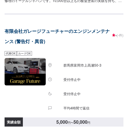
修理のイーグルジャパンです。10,000台以上もの板金塗装の実績を持ち、太
田市や太田市周辺の多くのお客様のお車の修理を行い、多くのお客様から感
謝とお喜びの声を頂いております。ご依頼を受けたお車は、1台1台それぞれ
にお客様の大切な思い出を乗せた日常を彩る大切な相棒であり、熟練の職人
が一つひとつの工程を丁寧に愛情をもって作業を行っております。お客様の
｢なるべく費用を抑えて修理をしたい｣というご要望に対しても、最大限尊重
有限会社ガレージフューチャーのエンジンメンテナ
した上で、長年培った技術力を駆使して最適な方法のご提案をさせていただ
-
(-件)
きます。スバル車に関しましては他社様でお断りされる様な内容でも承って
ンス (警告灯・異音)
います。ぜひ、お問い合わせください！--------------------------------------------------
【1】オファーにてお問い合わせ【2】お見積り【3】お見積りにご納得いた
だければ作業開始【4】仕上がり次第納車-----納期について-----納期は通常2~3
代車OK
カードOK
日程度で納車となります。納期は前後する場合がございます。予め、ご了承
ください。-----パーツ持ち込みについて-----パーツの持ち込み可能です。オフ
群馬県富岡市上高瀬50-3
ァーにて詳細をお願い致します。-----代車について-----無料の代車をご用意し
ています。お車の作業中は代車をご利用ください。※代車の燃料代はお客様に
ご負担いただいております。-----ご来店時の注意、受付方法-----当工場は竹の
受付停止中
くら様を過ぎ左手にMMM様の看板がある所を右折していただければ工場があ
ります。旗竿地の為、分かりにくい場合がございます。ご不明な場合はお電
話いただければと思います。入庫の際はお気をつけてお越しください。駐車
受付停止中
スペースは事務所前の空いているスペースに駐車してください。受付はスタ
ッフへ「メンテモで予約しました」とお伝えください。ご案内いたします。
平均4時間で返信
【定休日・営業時間】定休日：日曜日、祝日営業時間：9:00~18:00
5,000
50,000
実績金額
円
〜
円