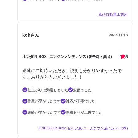
原品自動車工業所
kohさん
2025/11/18
5
ホンダ N-BOX | エンジンメンテナンス (警告灯・異音)
迅速にご対応いただき、説明も分かりやすかったで
す。ありがとうございました！
仕上がりに満足しました
安価でした
作業が早かったです
対応が丁寧でした
連絡が早かったです
見積もりが正確でした
ENEOS Dr.Drive セルフ泉パークタウン店 / カメイ(株)