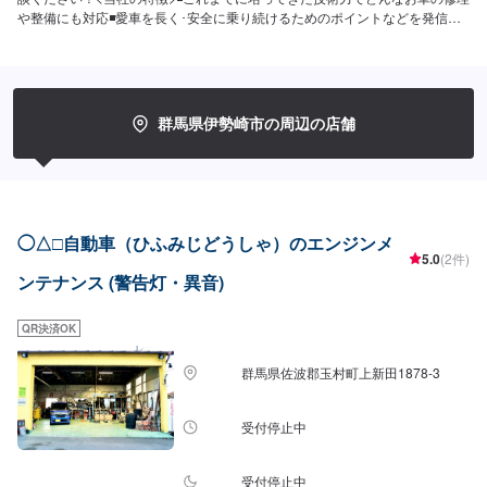
や整備にも対応◾愛車を長く･安全に乗り続けるためのポイントなどを発信し
ます◾地域密着のいつでも頼れる修理･整備工場として営業しております<お客
様のご予算やご希望の時間に応じてプランをご提案！>★お安く済ませたい…
★お時間があまり取れない…などのご相談もお気軽にどうぞ！【1】オファー
にてお問い合わせ【2】お見積り【3】お見積りにご納得いただければ作業開
始【4】仕上がり次第納車-----納期について-----納期は通常3日～5日程度で納
群馬県伊勢崎市の周辺の店舗
車となります。(要相談)納期は前後する場合がございます。予めご了承くださ
い。-----代車について-----代車をご用意しています。お車の作業中は代車をご
利用ください。※代車の燃料代はお客様にご負担いただいております。-----ご
来店時の注意、受付方法-----入庫の際はお気をつけてお越しください。駐車ス
ペースは事務所前の空いているスペースに駐車してください。受付はスタッ
フへ「メンテモで予約しました」とお伝えください。ご案内いたします。
◯△□自動車（ひふみじどうしゃ）のエンジンメ
【定休日・営業時間】定休日：日曜日、祝日営業時間：8:30~1７:00
5.0
(2件)
ンテナンス (警告灯・異音)
QR決済OK
群馬県佐波郡玉村町上新田1878-3
受付停止中
受付停止中