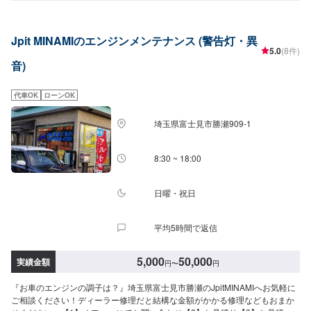
めカーコンビニ倶楽部やDRPネットワークに加入し、設備を整え、焦ること
なく休むことなく一歩一歩と。クルマのお困りごと、ぜひ当店におまかせく
ださい。【1】オファーにてお問い合わせ【2】お見積り【3】お見積りにご
Jpit MINAMIのエンジンメンテナンス (警告灯・異
納得いただければ作業開始【4】仕上がり次第納車<パーツ持ち込みOK>パー
5.0
(8件)
ツの持ち込み・販売が可能です。持ち込みをご希望の方はオファーにて、車
音)
種情報と持ち込みパーツの詳細をお送りください。店頭でのパーツのご購入
をご希望の方も車種情報と購入希望の旨をオファー備考欄に誤入力くださ
い。<代車について>代車をご用意しています。お車の作業中は代車をご利用
代車OK
ローンOK
ください。※代車の燃料代はお客様にご負担いただいております。<定休日・
営業時間>定休日：年中無休（大型連休のみ休み）営業時間：9:00~21:00<輸
埼玉県富士見市勝瀬909‐1
入車のご注意>修理作業時に部品が必要な場合、一般的に国内に流通している
部品以外は本国取り寄せとなるため、作業完了までにお時間をいただく場合
がございます。また車の性質上、追加部品・作業が必要となるケースがあ
8:30 ~ 18:00
り、その場合は都度ご連絡をさせていただきます。
日曜・祝日
平均5時間で返信
5,000
50,000
実績金額
円
〜
円
『お車のエンジンの調子は？』埼玉県富士見市勝瀬のJpitMINAMIへお気軽に
ご相談ください！ディーラー修理だと結構な金額がかかる修理などもおまか