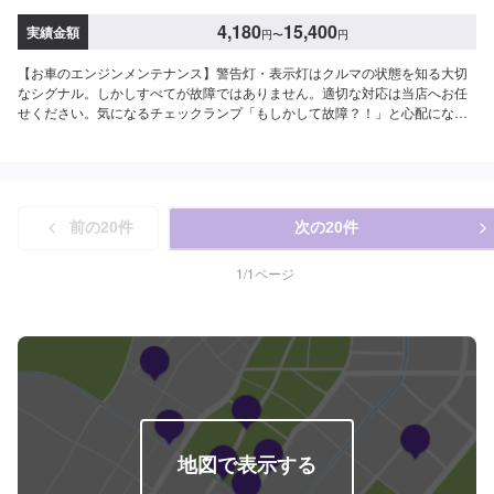
4,180
15,400
実績金額
円
〜
円
【お車のエンジンメンテナンス】警告灯・表示灯はクルマの状態を知る大切
なシグナル。しかしすべてが故障ではありません。適切な対応は当店へお任
せください。気になるチェックランプ「もしかして故障？！」と心配になり
ますよね。メーターに表示される情報には「注意」「警告」「故障」といっ
た様々なものがあります。<輸入車オーナー様へ>もっとクルマを楽しもう。
所有するのに精一杯ではクルマを楽しむことはできません。例えば輸入車デ
ィーラーで行っていたメンテナンスを私たちにおまかせいただくことで、も
しかしたら1回分のドライブ費用が捻出できるかもしれませんし、別のメンテ
前の
20
件
次の
20
件
ナンス費用に充当することができるかもしれません。そうして私たちはクル
マを所有する喜びや楽しみを感じていただけるように努めます。〜今ある車
を大切に〜埼玉県北葛飾郡杉戸町の株式会社杉戸自動車<料金目安>【デフオ
1
/
1
ページ
イル交換】デフオイル1.2L使用した場合となります。●国産車：4,180円〜
6,325円程度●その他外車：11,000円〜15,400円程度【LLC（クーラント）交
換】●国産車：5,500円〜●その他外車：11,000円〜15,400円程度他店購入車
の対応も、輸入車の対応も、クルマの購入もいろいろ、説明力も対応力も！
1969年に創業して以来、50年以上この地でお店を営業させていただいており
ます。チェーン店への加盟、地元の皆様の支えでここまで1歩ずつ成長をさせ
て頂きました。これからもお客様に笑顔を届けられるよう、新しいお店のオ
ープンも進んでおります。
地図で表示する