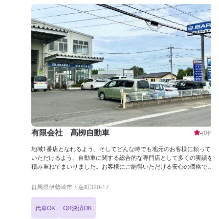
有限会社 髙栁自動車
-
(
0
件)
地域1番店となれるよう、そしてどんな時でも地元のお客様に頼って
いただけるよう、自動車に関する総合的な専門店として多くの実績を
積み重ねてまいりました。お客様にご納得いただける安心の価格で自
動車の整備･車検といったサービスを展開しております。
群馬県伊勢崎市下蓮町320-17
代車OK
QR決済OK