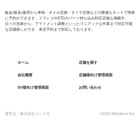
鈑金(板金)修理から車検・オイル交換・タイヤ交換などの整備もネットで簡単
に予約ができます。ドラレコやETCのパーツ持ち込み対応店舗も掲載中。
日々の洗車から、アライメント調整といったマニアックな作業まで対応可能
な店舗探しができ、来店予約まで対応しております。
ホーム
店舗を探す
会社概要
店舗様向け管理画面
SV様向け管理画面
お問い合わせ
運営元：株式会社メンテモ
©2023 Mentemo Inc.