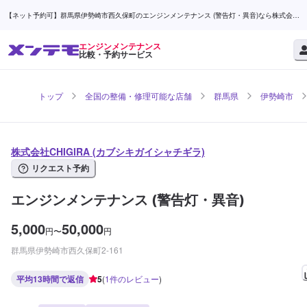
【ネット予約可】群馬県伊勢崎市西久保町のエンジンメンテナンス (警告灯・異音)なら株式会社
CHIGIRA | メンテモ
エンジンメンテナンス
比較・予約サービス
トップ
全国の整備・修理可能な店舗
群馬県
伊勢崎市
株式会社CHIGIRA (カブシキガイシャチギラ)
リクエスト予約
エンジンメンテナンス (警告灯・異音)
5,000
50,000
円
〜
円
群馬県伊勢崎市西久保町2-161
平均13時間で返信
5
(
1
件のレビュー
)