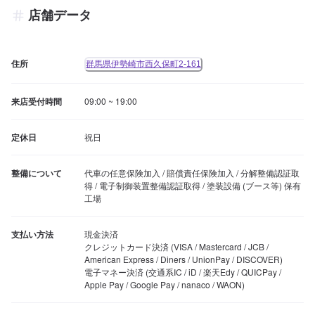
店舗データ
住所
群馬県伊勢崎市西久保町2-161
来店受付時間
09:00 ~ 19:00
定休日
祝日
整備について
代車の任意保険加入 / 賠償責任保険加入 / 分解整備認証取
得 / 電子制御装置整備認証取得 / 塗装設備 (ブース等) 保有
工場
支払い方法
現金決済

クレジットカード決済 (VISA / Mastercard / JCB / 
American Express / Diners / UnionPay / DISCOVER)

電子マネー決済 (交通系IC / iD / 楽天Edy / QUICPay / 
Apple Pay / Google Pay / nanaco / WAON)