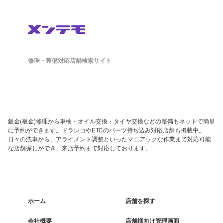
修理・整備対応店舗検索サイト
鈑金(板金)修理から車検・オイル交換・タイヤ交換などの整備もネットで簡単
に予約ができます。ドラレコやETCのパーツ持ち込み対応店舗も掲載中。
日々の洗車から、アライメント調整といったマニアックな作業まで対応可能
な店舗探しができ、来店予約まで対応しております。
ホーム
店舗を探す
会社概要
店舗様向け管理画面