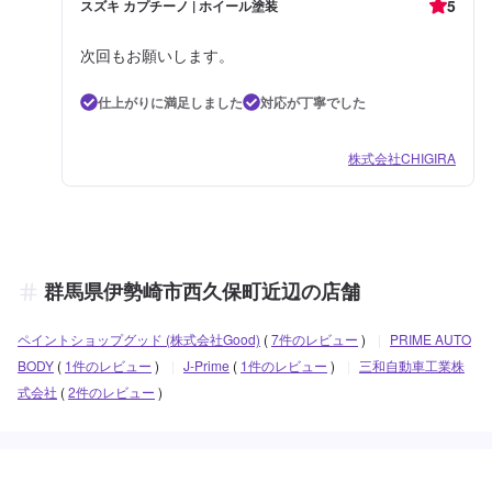
5
スズキ カプチーノ | ホイール塗装
次回もお願いします。
仕上がりに満足しました
対応が丁寧でした
株式会社CHIGIRA
群馬県伊勢崎市西久保町近辺の店舗
ペイントショップグッド (株式会社Good)
(
7件のレビュー
)
|
PRIME AUTO
BODY
(
1件のレビュー
)
|
J-Prime
(
1件のレビュー
)
|
三和自動車工業株
式会社
(
2件のレビュー
)