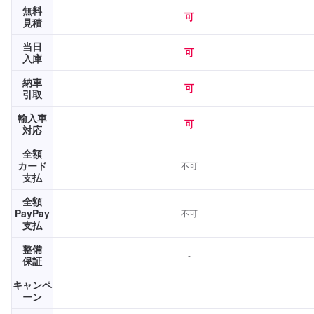
無料
可
見積
当日
可
入庫
納車
可
引取
輸入車
可
対応
全額
カード
不可
支払
全額
PayPay
不可
支払
整備
-
保証
キャンペ
-
ーン