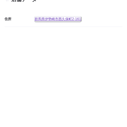
住所
群馬県伊勢崎市西久保町2-161
来店受付時間
09:00 ~ 19:00
無
無
電話でお問い合わせ
ネットで予約
料
料
定休日
祝日
整備について
代車の任意保険加入 / 賠償責任保険加入 / 分解整備認証取
得 / 電子制御装置整備認証取得 / 塗装設備 (ブース等) 保有
工場
支払い方法
現金決済

クレジットカード決済 (VISA / Mastercard / JCB / 
American Express / Diners / UnionPay / DISCOVER)

電子マネー決済 (交通系IC / iD / 楽天Edy / QUICPay / 
Apple Pay / Google Pay / nanaco / WAON)
代車について