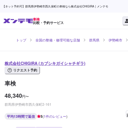
【ネット予約可】群馬県伊勢崎市西久保町の車検なら株式会社CHIGIRA | メンテモ
車検
比較・予約サービス
トップ
全国の整備・修理可能な店舗
群馬県
伊勢崎市
株式会社CHIGIRA (カブシキガイシャチギラ)
リクエスト予約
車検
48,340
円
〜
群馬県伊勢崎市西久保町2-161
平均13時間で返信
5
(
1
件のレビュー
)