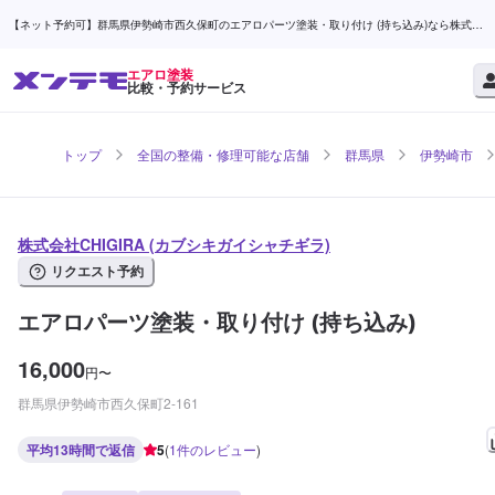
【ネット予約可】群馬県伊勢崎市西久保町のエアロパーツ塗装・取り付け (持ち込み)なら株式会
社CHIGIRA | メンテモ
エアロ塗装
比較・予約サービス
トップ
全国の整備・修理可能な店舗
群馬県
伊勢崎市
株式会社CHIGIRA (カブシキガイシャチギラ)
リクエスト予約
エアロパーツ塗装・取り付け (持ち込み)
16,000
円
〜
群馬県伊勢崎市西久保町2-161
平均13時間で返信
5
(
1
件のレビュー
)