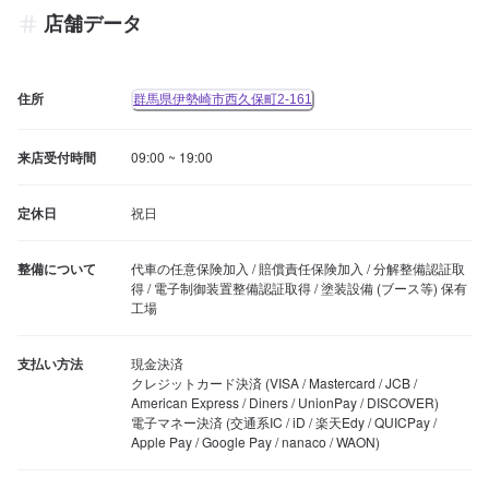
店舗データ
住所
群馬県伊勢崎市西久保町2-161
来店受付時間
09:00 ~ 19:00
定休日
祝日
整備について
代車の任意保険加入 / 賠償責任保険加入 / 分解整備認証取
得 / 電子制御装置整備認証取得 / 塗装設備 (ブース等) 保有
工場
支払い方法
現金決済

クレジットカード決済 (VISA / Mastercard / JCB / 
American Express / Diners / UnionPay / DISCOVER)

電子マネー決済 (交通系IC / iD / 楽天Edy / QUICPay / 
Apple Pay / Google Pay / nanaco / WAON)