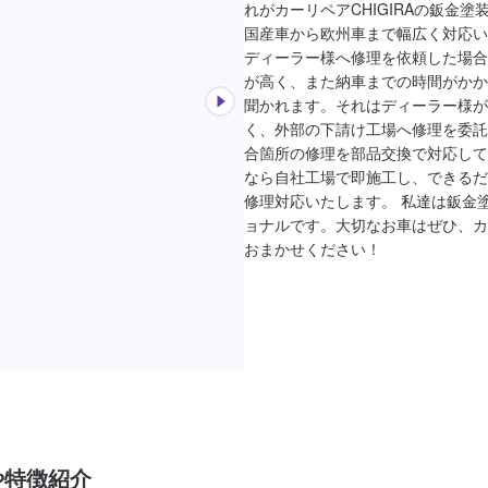
れがカーリペアCHIGIRAの鈑金塗装
国産車から欧州車まで幅広く対応い
ディーラー様へ修理を依頼した場合
が高く、また納車までの時間がかか
聞かれます。それはディーラー様が
く、外部の下請け工場へ修理を委託
合箇所の修理を部品交換で対応して
なら自社工場で即施工し、できるだ
修理対応いたします。 私達は鈑金
ョナルです。大切なお車はぜひ、カー
おまかせください！
や特徴紹介