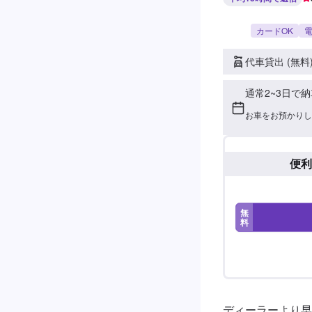
カードOK
電
代車貸出 (無料
通常2~3日で納
お車をお預かりし
便利
無
料
ディーラーより早