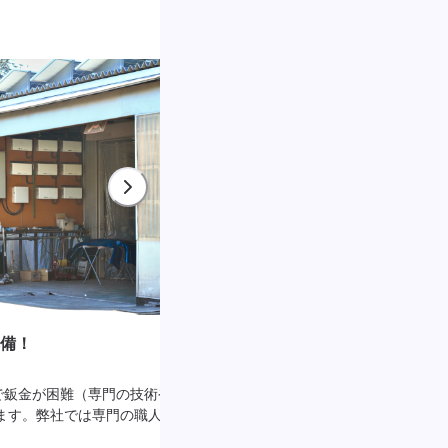
備！
ディーラーより早くて経済的！
で鈑金が困難（専門の技術や設
弊社では、外部の修理工場へ依頼せず、
ます。弊社では専門の職人や設
鈑金塗装等の修理を行っております！ 
！
ないため、安く修理することが可能です