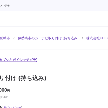
 メンテモ
勢崎市
伊勢崎市のカーナビ取り付け (持ち込み)
株式会社CHIG
 (カブシキガイシャチギラ)
り付け (持ち込み)
000
円
-161
5
(
1
件のレビュー
)