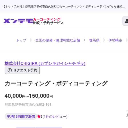
【ネット予約可】群馬県伊勢崎市西久保町のカーコーティング・ボディコーティングなら株式会
社CHIGIRA | メンテモ
カーコーティング
比較・予約サービス
トップ
全国の整備・修理可能な店舗
群馬県
伊勢崎市
株式会社CHIGIRA (カブシキガイシャチギラ)
リクエスト予約
カーコーティング・ボディコーティング
40,000
150,000
円
〜
円
群馬県伊勢崎市西久保町2-161
平均13時間で返信
5
(
1
件のレビュー
)