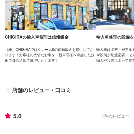
CHIGIRAの輸入車修理は信頼鈑金
輸入車修理の設備を
（株）CHIGIRAではクレーム0の信頼鈑金を提供してお
輸入車はボディがアル
ります！お客様の大切なお車を、新車同様へ卓越した技
や設備が別途必要） 
術で真心込めて修理いたします！
職人や設備によって作
店舗のレビュー・口コミ
5.0
1
件のレビュー