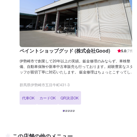
ペイントショップグッド (株式会社Good)
5.0
(
7
件)
伊勢崎市で創業して20年以上の実績。鈑金修理のみならず、車検整
備、自動車保険や新車中古車販売も行っております。経験豊富なスタ
ッフが親切丁寧に対応いたします。 鈑金修理はちょっとこすってしま
った擦りキズやヘコミといった小さなものから、大破してしまった事
故車両まで幅広く対応可能です。他店では断られがちな高い技術力を
群馬県伊勢崎市五目牛町431-3
必要とする高級輸入車の鈑金修理なども、長年の経験あります。あら
ゆるケースの鈑金修理に対応いたします。その他定期的な整備、車
代車OK
カードOK
QR決済OK
検、中古車販売等も行っております。 また、当店社長は群馬県自動車
車体整備協同組合の理事長も務めております。群馬県の自動車鈑金・
整備をリードする当店へ、自動車のことなら何でもご相談ください！
この店舗の他のメニュー