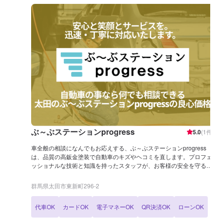
ぶ～ぶステーションprogress
5.0
(
1
件)
車全般の相談になんでもお応えする、ぶ～ぶステーションprogress
は、品質の高鈑金塗装で自動車のキズやヘコミを直します。プロフェ
ッショナルな技術と知識を持ったスタッフが、お客様の安全を守るた
め、定期点検を実施しております。 車検のお見積りは無料で行います
ので、お気軽にお問い合わせください。鈑金塗装・整備・車検・モー
群馬県太田市東新町296-2
タースポーツカスタムやチューニングまで、幅広いサービスを手掛け
ております。太田の地域密着で、アフターフォローにも素早く対応し
代車OK
カードOK
電子マネーOK
QR決済OK
ローンOK
ます。お客様に喜んでいただける的確なアドバイスを心掛けておりま
す。