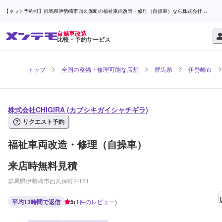
【ネット予約可】群馬県伊勢崎市西久保町の福祉車両改造・修理（自操車）なら株式会社
CHIGIRA | メンテモ
自操車改造
比較・予約サービス
トップ
全国の整備・修理可能な店舗
群馬県
伊勢崎市
株式会社CHIGIRA (カブシキガイシャチギラ)
リクエスト予約
福祉車両改造・修理（自操車）
来店時無料見積
群馬県伊勢崎市西久保町2-161
平均13時間で返信
5
(
1
件のレビュー
)