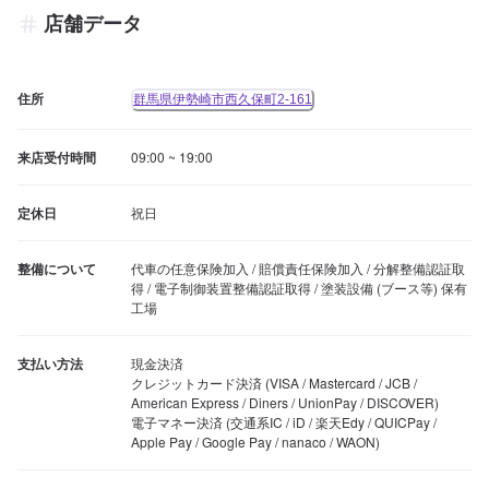
店舗データ
住所
群馬県伊勢崎市西久保町2-161
来店受付時間
09:00 ~ 19:00
定休日
祝日
整備について
代車の任意保険加入 / 賠償責任保険加入 / 分解整備認証取
得 / 電子制御装置整備認証取得 / 塗装設備 (ブース等) 保有
工場
支払い方法
現金決済

クレジットカード決済 (VISA / Mastercard / JCB / 
American Express / Diners / UnionPay / DISCOVER)

電子マネー決済 (交通系IC / iD / 楽天Edy / QUICPay / 
Apple Pay / Google Pay / nanaco / WAON)