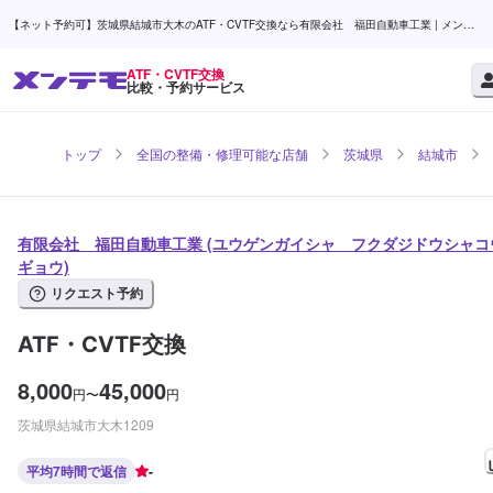
【ネット予約可】茨城県結城市大木のATF・CVTF交換なら有限会社 福田自動車工業 | メンテ
モ
ATF・CVTF交換
比較・予約サービス
トップ
全国の整備・修理可能な店舗
茨城県
結城市
有限会社 福田自動車工業 (ユウゲンガイシャ フクダジドウシャコ
ギョウ)
リクエスト予約
ATF・CVTF交換
8,000
45,000
円
〜
円
茨城県結城市大木1209
平均7時間で返信
-