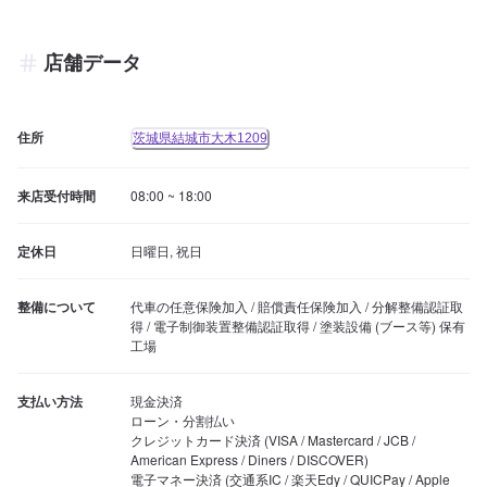
店舗データ
住所
茨城県結城市大木1209
来店受付時間
08:00 ~ 18:00
定休日
日曜日, 祝日
整備について
代車の任意保険加入 / 賠償責任保険加入 / 分解整備認証取
得 / 電子制御装置整備認証取得 / 塗装設備 (ブース等) 保有
工場
支払い方法
現金決済

ローン・分割払い

クレジットカード決済 (VISA / Mastercard / JCB / 
American Express / Diners / DISCOVER)

電子マネー決済 (交通系IC / 楽天Edy / QUICPay / Apple 