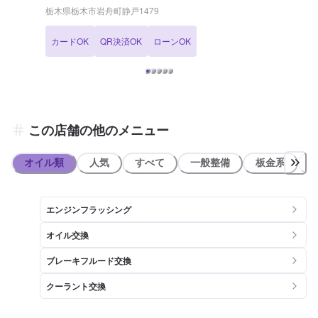
ら私たち静和自動車へおまかせください！
栃木県栃木市岩舟町静戸1479
カードOK
QR決済OK
ローンOK
この店舗の他のメニュー
オイル類
人気
すべて
一般整備
板金系
エンジンフラッシング
オイル交換
ブレーキフルード交換
クーラント交換