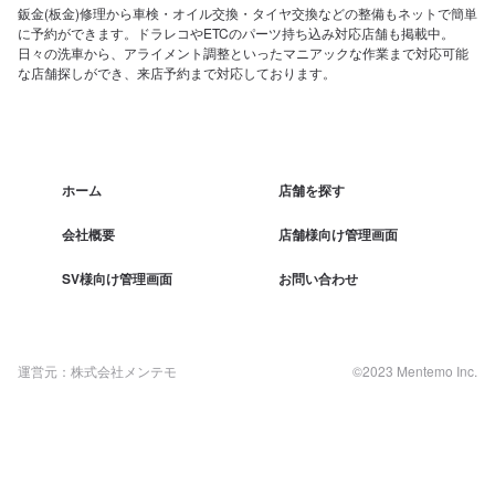
鈑金(板金)修理から車検・オイル交換・タイヤ交換などの整備もネットで簡単
に予約ができます。ドラレコやETCのパーツ持ち込み対応店舗も掲載中。
日々の洗車から、アライメント調整といったマニアックな作業まで対応可能
な店舗探しができ、来店予約まで対応しております。
ホーム
店舗を探す
会社概要
店舗様向け管理画面
SV様向け管理画面
お問い合わせ
運営元：株式会社メンテモ
©2023 Mentemo Inc.