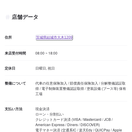
店舗データ
住所
茨城県結城市大木1209
来店受付時間
08:00 ~ 18:00
定休日
日曜日, 祝日
整備について
代車の任意保険加入 / 賠償責任保険加入 / 分解整備認証取
得 / 電子制御装置整備認証取得 / 塗装設備 (ブース等) 保有
工場
支払い方法
現金決済

ローン・分割払い

クレジットカード決済 (VISA / Mastercard / JCB / 
American Express / Diners / DISCOVER)

電子マネー決済 (交通系IC / 楽天Edy / QUICPay / Apple 