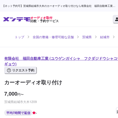
【ネット予約可】茨城県結城市大木のカーオーディオ取り付けなら有限会社 福田自動車工業 |
メンテモ
オーディオ取付
比較・予約サービス
トップ
全国の整備・修理可能な店舗
茨城県
結城市
有限会社 福田自動車工業 (ユウゲンガイシャ フクダジドウシャコ
ギョウ)
リクエスト予約
カーオーディオ取り付け
7,000
円
〜
茨城県結城市大木1209
平均7時間で返信
-