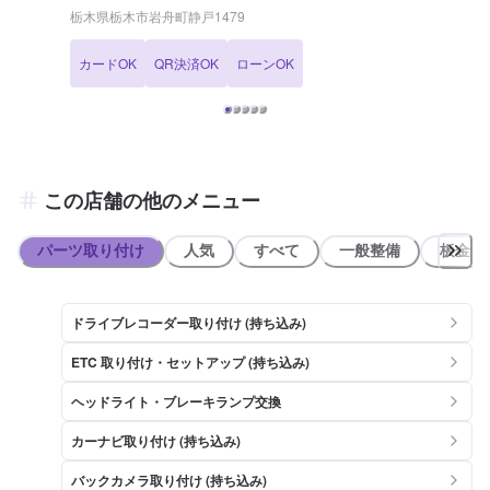
ら私たち静和自動車へおまかせください！
栃木県栃木市岩舟町静戸1479
カードOK
QR決済OK
ローンOK
この店舗の他のメニュー
パーツ取り付け
人気
すべて
一般整備
板金系
ドライブレコーダー取り付け (持ち込み)
ETC 取り付け・セットアップ (持ち込み)
ヘッドライト・ブレーキランプ交換
カーナビ取り付け (持ち込み)
バックカメラ取り付け (持ち込み)