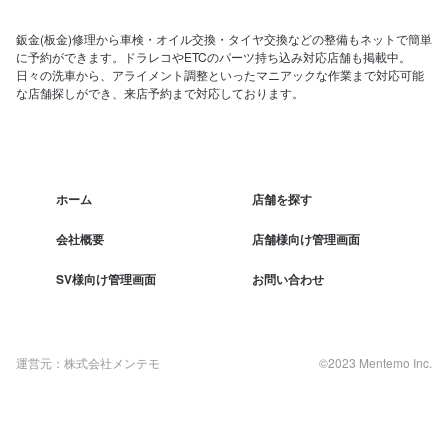
鈑金(板金)修理から車検・オイル交換・タイヤ交換などの整備もネットで簡単
に予約ができます。ドラレコやETCのパーツ持ち込み対応店舗も掲載中。
日々の洗車から、アライメント調整といったマニアックな作業まで対応可能
な店舗探しができ、来店予約まで対応しております。
ホーム
店舗を探す
会社概要
店舗様向け管理画面
SV様向け管理画面
お問い合わせ
運営元：株式会社メンテモ
©2023 Mentemo Inc.