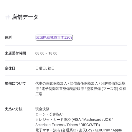
店舗データ
住所
茨城県結城市大木1209
来店受付時間
08:00 ~ 18:00
定休日
日曜日, 祝日
整備について
代車の任意保険加入 / 賠償責任保険加入 / 分解整備認証取
得 / 電子制御装置整備認証取得 / 塗装設備 (ブース等) 保有
工場
支払い方法
現金決済

ローン・分割払い

クレジットカード決済 (VISA / Mastercard / JCB / 
American Express / Diners / DISCOVER)

電子マネー決済 (交通系IC / 楽天Edy / QUICPay / Apple 