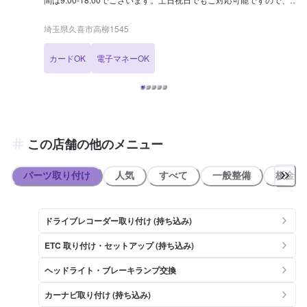
ずはご予約ください！ 【当店のお得なキャンペーン】 LINE会員のお
友達追加でガソリン割引や値上げ情報などを配信いたします。 【国家
埼玉県久喜市高柳1545
資格保持者が在籍】 当店は国家資格で最難関である1級整備士が1
名、2級整備士が1名在籍しております。車のプロがおりますので、普
カードOK
電子マネーOK
段の整備から万が一の際も当店にお任せいただければ安心です。 【当
店までのアクセス】 県道12号線(さいたま栗橋線・川越栗橋線)沿いに
ございます。「埼玉トヨペット 栗橋サービスセンター」様の横でご
ざいます。エネオスマークが目印です。
この店舗の他のメニュー
パーツ取り付け
人気
すべて
一般整備
板金系
ドライブレコーダー取り付け (持ち込み)
ETC 取り付け・セットアップ (持ち込み)
ヘッドライト・ブレーキランプ交換
カーナビ取り付け (持ち込み)