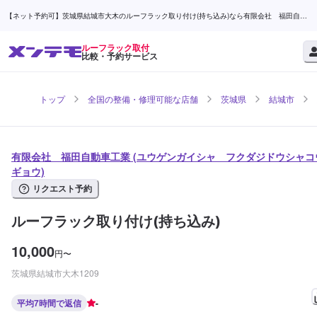
【ネット予約可】茨城県結城市大木のルーフラック取り付け(持ち込み)なら有限会社 福田自動
車工業 | メンテモ
ルーフラック取付
比較・予約サービス
トップ
全国の整備・修理可能な店舗
茨城県
結城市
有限会社 福田自動車工業 (ユウゲンガイシャ フクダジドウシャコ
ギョウ)
リクエスト予約
ルーフラック取り付け(持ち込み)
10,000
円
〜
茨城県結城市大木1209
平均7時間で返信
-