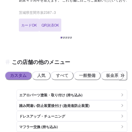
すお客様並びにお取引業者様のお陰であると深く感謝いたしておりま
す。 今後も、その伝統と最新の技術力を活かし、大型車から外車、軽
茨城県笠間市泉2387−3
自動車までお客様のカーライフをトータルサポートできるサービスの
ご提供とともに、環境に優しい整備工場の証であります『環境に優し
カードOK
QR決済OK
い自動車整備事業場国土交通省関東運輸局長表彰』工場として 安心と
安全のスタンスを崩すことなく、地域の発展に貢献していきたいと考
えています。
この店舗の他のメニュー
カスタム
人気
すべて
一般整備
板金系
エアロパーツ塗装・取り付け (持ち込み)
踏み間違い防止装置後付け (急発進防止装置)
ドレスアップ・チューニング
マフラー交換 (持ち込み)