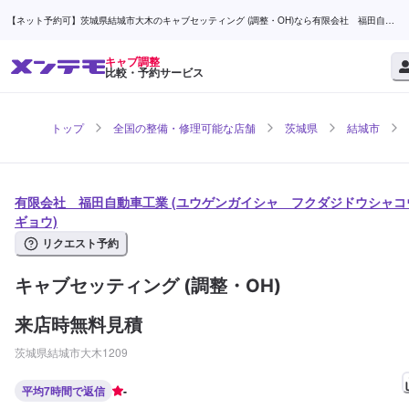
【ネット予約可】茨城県結城市大木のキャブセッティング (調整・OH)なら有限会社 福田自動
車工業 | メンテモ
キャブ調整
比較・予約サービス
トップ
全国の整備・修理可能な店舗
茨城県
結城市
有限会社 福田自動車工業 (ユウゲンガイシャ フクダジドウシャコ
ギョウ)
リクエスト予約
キャブセッティング (調整・OH)
来店時無料見積
茨城県結城市大木1209
平均7時間で返信
-