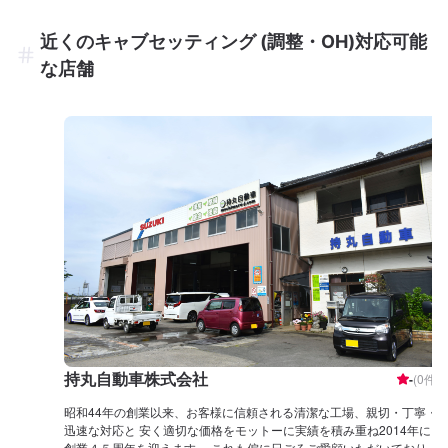
近くのキャブセッティング (調整・OH)対応可能
な店舗
持丸自動車株式会社
-
(
0
件)
昭和44年の創業以来、お客様に信頼される清潔な工場、親切・丁寧・
迅速な対応と 安く適切な価格をモットーに実績を積み重ね2014年に
創業４５周年を迎えます。 これも偏に日ごろご愛顧いただいておりま