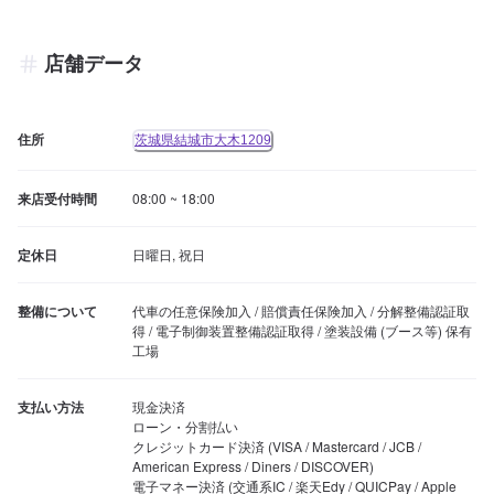
店舗データ
住所
茨城県結城市大木1209
来店受付時間
08:00 ~ 18:00
定休日
日曜日, 祝日
整備について
代車の任意保険加入 / 賠償責任保険加入 / 分解整備認証取
得 / 電子制御装置整備認証取得 / 塗装設備 (ブース等) 保有
工場
支払い方法
現金決済

ローン・分割払い

クレジットカード決済 (VISA / Mastercard / JCB / 
American Express / Diners / DISCOVER)

電子マネー決済 (交通系IC / 楽天Edy / QUICPay / Apple 