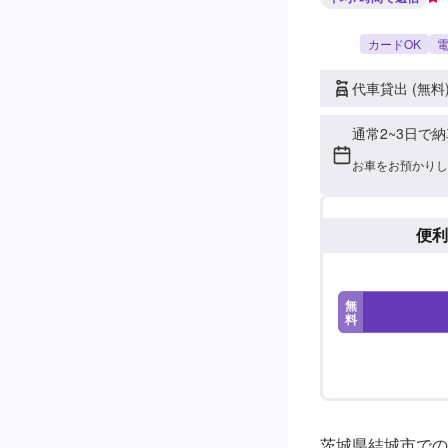
カードOK
電
代車貸出 (無料
通常2~3日で納
お車をお預かりし
便利
無
料
茨城県結城市での