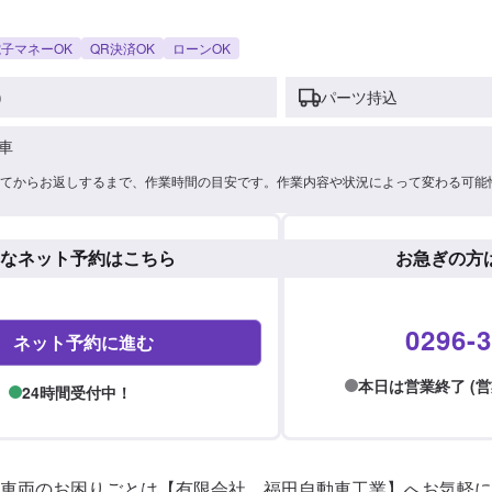
子マネーOK
QR決済OK
ローンOK
)
パーツ持込
車
てからお返しするまで、作業時間の目安です。作業内容や状況によって変わる可能
なネット予約はこちら
お急ぎの方
0296-3
ネット予約に進む
本日は営業終了 (営業時間
24時間受付中！
車両のお困りごとは【有限会社　福田自動車工業】へお気軽にご