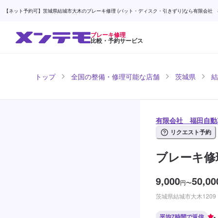
【ネット予約可】茨城県結城市大木のブレーキ修理 (パット・ディスク・引きずり)なら有限会社 福
ブレーキ修理
比較・予約サービス
トップ
全国の整備・修理可能な店舗
茨城県
結
有限会社 福田自動
リクエスト予約
ブレーキ修
9,000
50,00
円
〜
茨城県結城市大木1209
平均7時間で返信
-