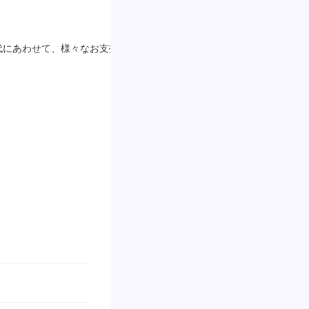
より自然な仕上がりに！
代にあわせて、様々なお支払方
弊社では最新の調色機を導入し、鈑金塗
げることができます！