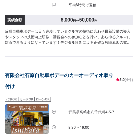
平均6時間で返信
6,000
50,000
実績金額
円
〜
円
反町自動車ボデーは日々進歩しているクルマの技術に合わせ最新設備の導入
やスタッフの技術向上研修・講習会への参加などを行い、あらゆるクルマに
対応できるようになっています！デジタル診断による正確な故障原因の究明
はもちろん高い技術力を持つスタッフの目視点検・ミリ単位の骨格修正など
で確実な修理・整備を行います！鈑金塗装修理をメインに国家資格を持つ整
備士による点検・メンテナンス、クルマのパーツ交換や取り付け・カスタム
など様々なサービスを展開しており、すべてにおいてクルマに精通したスタ
ッフよりお客様へ丁寧な説明を行うことを心がけています。-----------------------
有限会社石原自動車ボデーのカーオーディオ取り
---------------------------【1】オファーにてお問い合わせ【2】お見積り【3】お
5.0
(4件)
見積りにご納得いただければ作業開始【4】仕上がり次第納車〈納期につい
付け
て〉通常1~2日程度で納車いたします！車種や状態などにより作業内容が異
なる場合、納期が表示目安より変更となる場合がございます。〈オーディオ
パーツ等持ち込みについて〉パーツ持ち込み可能です！オファー送信の際
代車OK
カードOK
ローンOK
に、持ち込みパーツの詳細をご入力ください。〈代車について〉無料の代車
ご用意しております！愛車の作業中は代車をご利用ください！※代車の燃料代
群馬県高崎市八千代町4-5-7
はお客様にご負担いただいております。【定休日・営業時間】定休日：不定
休営業時間：9:00~18:00
8:30 ~ 19:00