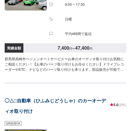
9:00 ~ 17:30
日曜
平均4時間で返信
7,400
47,400
実績金額
円
〜
円
群馬県高崎市〜ジュンオートサービス〜お車のオーディオ取り付けお気軽に
ご相談ください！【お車のパーツ取り付けもお任せください】ドライブレコ
ーダーやETC、ナビなどのパーツ取り付けも承ります。部品販売が可能です
ので、オファー時に車種情報をお送りください。入庫時にお客様のご要望に
合わせたご提案を致しますので、まずはお気軽にご相談ください。【当社の
特徴】✅車種に応じた対応！✅お客様のご要望に応じた提案！✅輸入車の実績
豊富で安心！【1】オファーにてお問い合わせ【2】お見積り【3】お見積り
にご納得いただければ作業開始【4】仕上がり次第納車-----ご来店時の注意、
◯△□自動車（ひふみじどうしゃ）のカーオーデ
受付方法-----入庫の際はお気をつけてお越しください。駐車スペースは事務所
5.0
(2件)
前の空いているスペースに駐車してください。受付はスタッフへ「メンテモ
ィオ取り付け
で予約しました」とお伝えください。ご案内いたします。【定休日・営業時
間】定休日：日・月曜日の祝日受付時間：9:00~18:00
QR決済OK