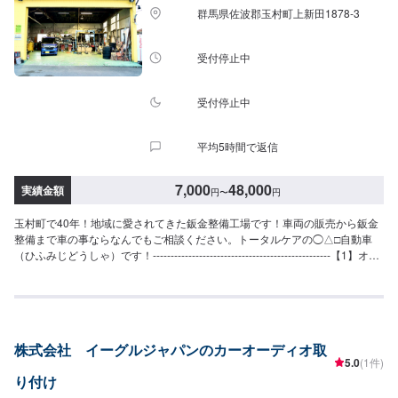
群馬県佐波郡玉村町上新田1878-3
受付停止中
受付停止中
平均5時間で返信
7,000
48,000
実績金額
円
〜
円
玉村町で40年！地域に愛されてきた鈑金整備工場です！車両の販売から鈑金
整備まで車の事ならなんでもご相談ください。トータルケアの◯△□自動車
（ひふみじどうしゃ）です！--------------------------------------------------【1】オフ
ァーにてお問い合わせ【2】お見積り【3】お見積りにご納得いただければ作
業開始【4】仕上がり次第納車◯納期について◯通常2日〜3日で納車いたし
ます。車種や状態により納期が前後する場合がございます。予め、ご了承く
ださい。【定休日・営業時間】定休日：日曜日、祝日営業時間：9:00~18:00
株式会社 イーグルジャパンのカーオーディオ取
5.0
(1件)
り付け