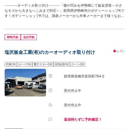
-----------オーディオ取り付け----------「傷や凹みを伊勢崎にて鈑金塗装～小さ
なキズから大きなへこみまで対応～」群馬県伊勢崎市のボディーショップKで
す！ボディーショップKでは、国産メーカーから外車メーカーまで様々なお車
を伊勢崎市にて対応してきた実績があり、他社で断られてしまったようなお
車であっても鈑金塗装で修理いたします。線キズからへこみ・塗装の色あせ
や剥げなどお客様の大切な愛車をプロの技でお直しいたします。お困りのこ
とがございましたらなんでもご相談ください！鈑金塗装のプロフェッショナ
即時予約
当日予約
ルがお車の状態をしっかりと判断し、適切な修理の方法をご提案いたしま
す。フロンガス交換機有！最新車種のエアコン修理も対応できます！全員業
-
(-件)
塩沢板金工業(有)のカーオーディオ取り付け
界歴20年以上の大ベテランの作業員です。お客様の愛車をご安心してお任せ
ください！--------------------------------------------------【1】オファーにてお問い合
わせ【2】お見積り【3】お見積りにご納得いただければ作業開始【4】仕上
代車OK
カードOK
電子マネーOK
QR決済OK
ローンOK
がり次第納車-----------パーツ持ち込みについて-----------パーツの持ち込み可能
です。オファーにて詳細をお願い致します。【定休日・営業時間】定休日：
群馬県前橋市富田町764-2
日曜日、祝日営業時間：8:30~17:30
受付停止中
受付停止中
返信待たずに予約確定！