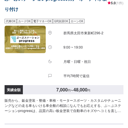
5.0
(1件)
きます。スバル車に関しましては他社様でお断りされる様な内容でも承って
り付け
います。ぜひ、お問い合わせください！--------------------------------------------------
【1】オファーにてお問い合わせ【2】お見積り【3】お見積りにご納得いた
だければ作業開始【4】仕上がり次第納車-----納期について-----納期は通常2~3
代車OK
カードOK
電子マネーOK
QR決済OK
ローンOK
日程度で納車となります。納期は前後する場合がございます。予め、ご了承
ください。-----パーツ持ち込みについて-----パーツの持ち込み可能です。オフ
群馬県太田市東新町296-2
ァーにて詳細をお願い致します。-----代車について-----無料の代車をご用意し
ています。お車の作業中は代車をご利用ください。※代車の燃料代はお客様に
ご負担いただいております。-----ご来店時の注意、受付方法-----当工場は竹の
9:00 ~ 19:00
くら様を過ぎ左手にMMM様の看板がある所を右折していただければ工場があ
ります。旗竿地の為、分かりにくい場合がございます。ご不明な場合はお電
話いただければと思います。入庫の際はお気をつけてお越しください。駐車
月曜・日曜・祝日
スペースは事務所前の空いているスペースに駐車してください。受付はスタ
ッフへ「メンテモで予約しました」とお伝えください。ご案内いたします。
平均7時間で返信
【定休日・営業時間】定休日：日曜日、祝日営業時間：9:00~18:00
7,000
48,000
実績金額
円
〜
円
販売から、鈑金塗装・整備・車検・モータースポーツ・カスタムやチューニ
ングなどの走る車もいける車全般の相談になんでもお応えする、ぶ～ぶステ
ーションprogressは、品質の高い板金塗装で自動車のキズやヘコミを直しま
す。プロフェッショナルな技術と知識を持ったスタッフが、お客様の安全を
守るため、定期点検を実施しております。車検のお見積りは無料で行います
ので、お気軽にお問い合わせください。ブレーキパッドの交換や車内のクリ