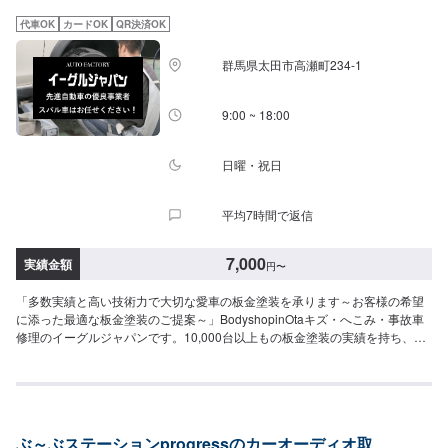
代車OK
カードOK
QR決済OK
群馬県太田市高瀬町234-1
9:00 ~ 18:00
日曜・祝日
平均7時間で返信
7,000
実績金額
円
〜
「多数実績と高い技術力で大切な愛車の板金塗装を承ります～お客様の希望
に添った最適な板金塗装のご提案～」BodyshopinOtaキズ・へこみ・事故車
修理のイーグルジャパンです。10,000台以上もの板金塗装の実績を持ち、太
田市や太田市周辺の多くのお客様のお車の修理を行い、多くのお客様から感
謝とお喜びの声を頂いております。ご依頼を受けたお車は、1台1台それぞれ
にお客様の大切な思い出を乗せた日常を彩る大切な相棒であり、熟練の職人
が一つひとつの工程を丁寧に愛情をもって作業を行っております。お客様の
｢なるべく費用を抑えて修理をしたい｣というご要望に対しても、最大限尊重
ぶ～ぶステーションprogressのカーオーディオ取
した上で、長年培った技術力を駆使して最適な方法のご提案をさせていただ