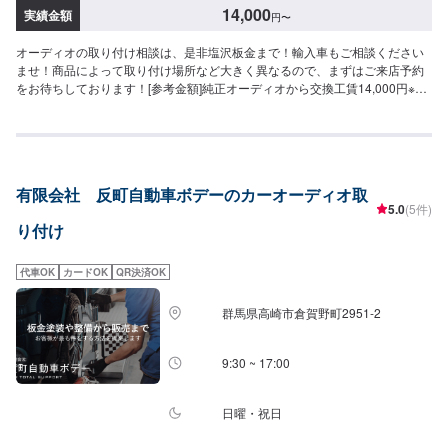
14,000
実績金額
円
〜
オーディオの取り付け相談は、是非塩沢板金まで！輸入車もご相談ください
ませ！商品によって取り付け場所など大きく異なるので、まずはご来店予約
をお待ちしております！[参考金額]純正オーディオから交換工賃14,000円※車
種・パーツによって変動いたします。
有限会社 反町自動車ボデーのカーオーディオ取
5.0
(5件)
り付け
代車OK
カードOK
QR決済OK
群馬県高崎市倉賀野町2951‐2
9:30 ~ 17:00
日曜・祝日