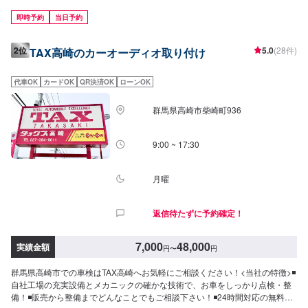
備にお時間かかる場合もご安心ください。代車のご用意いたします。
即時予約
当日予約
2位
5.0
(28件)
TAX高崎のカーオーディオ取り付け
代車OK
カードOK
QR決済OK
ローンOK
群馬県高崎市柴崎町936
9:00 ~ 17:30
月曜
返信待たずに予約確定！
7,000
48,000
実績金額
円
〜
円
群馬県高崎市での車検はTAX高崎へお気軽にご相談ください！<当社の特徴>◾
自社工場の充実設備とメカニックの確かな技術で、お車をしっかり点検・整
備！◾販売から整備までどんなことでもご相談下さい！◾24時間対応の無料コ