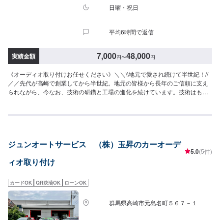
日曜・祝日
平均6時間で返信
7,000
48,000
実績金額
円
〜
円
《オーディオ取り付けお任せください》＼＼\\地元で愛され続けて半世紀！//
／／先代が高崎で創業してから半世紀。地元の皆様から長年のご信頼に支え
られながら、今なお、技術の研鑽と工場の進化を続けています。技術はもち
ろんの事、お客様のご予算、納期、代車が必要、移動が難しい（レッカーし
てほしい）などなど…お車のお困りごとについては何でもご相談ください。
お困りごとにお応えし、解決する「対応力」で、お客様のカーライフのお役
に立てればと考えています。基本的なことから、パーツの選択、仕上がりの
精度までいくつかのプランをご提示の上、お客様にご納得いただけるプラン
ジュンオートサービス （株）玉昇のカーオーデ
で作業を進めて参ります。常連さんから初めての方まで、ご来店を心からお
5.0
(5件)
待ちしております。--------------------------------------------------【1】オファーにて
ィオ取り付け
お問い合わせ【2】お見積り【3】お見積りにご納得いただければ作業開始
【4】仕上がり次第納車《パーツの持ち込み》☑新品・中古パーツの持ち込み
OK！オファーの際、使用されるパーツのお写真や詳細などをお送りくださ
カードOK
QR決済OK
ローンOK
い。《代車について》お車をお預かりしている間、ご入用のお客様には代車
を無料でご用意しております。詳しくはお気軽にお問い合わせください。※ガ
群馬県高崎市元島名町５６７－１
ソリン代はお客様にご負担いただきます。【定休日・営業時間】定休日：第
二水曜日営業時間：8:30~19:00