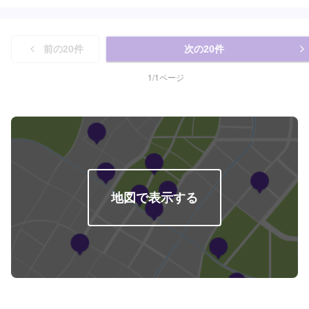
けではなく、外部の下請け工場へ修理を委託し、基本的には不具合箇所の修
理を部品交換で対応してしまうから。私たちなら自社工場で即施工し、でき
るだけ部品交換をせず、修理対応いたします。私達は鈑金塗装のプロフェッ
ショナルです。大切なお車はぜひ、カーリペアCHIGIRAにおまかせくださ
前の
20
件
次の
20
件
い！--------------------------------------------------【1】オファーにてお問い合わせ
【2】お見積り【3】お見積りにご納得いただければ作業開始【4】仕上がり
次第納車□納期について□通常2〜3日程度で納車いたします。車種や状態によ
1
/
1
ページ
り納期が前後する場合がございます。予め、ご了承ください。□代車について
□作業中は無料の代車をご利用ください。※燃料代は、お客様負担となってお
ります。予め、ご了承ください。□パーツ持ち込みについて□パーツの持ち込
み可能です。オファーの際に持ち込みパーツの詳細をご入力ください。【定
休日・営業時間】定休日：祝日営業時間：9:00~19:00
地図で表示する