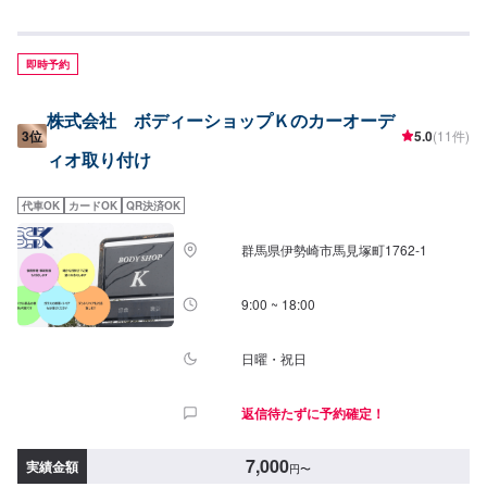
ールセンターを完備。おクルマのトラブルにいつでも対応いたします！<お客
様のご予算やご希望の時間に応じてプランをご提案！>★安く済ませたい…★
時間があまり取れない…★車が動かなくなってしまった…などのご相談もお
気軽にどうぞ！【1】オファーにてお問い合わせ【2】お見積り【3】お見積
即時予約
りにご納得いただければ作業開始【4】仕上がり次第納車-----納期について----
-納期は通常2日～3日程度で納車となります。(要相談)納期は前後する場合が
株式会社 ボディーショップＫのカーオーデ
ございます。予めご了承ください。-----代車について-----無料の代車をご用意
3位
5.0
(11件)
しています。お車の作業中は代車をご利用ください。※代車の燃料代はお客様
ィオ取り付け
にご負担いただいております。-----ご来店時の注意、受付方法-----入庫の際は
お気をつけてお越しください。駐車スペースは事務所前の空いているスペー
スに駐車してください。受付はスタッフへ「メンテモで予約しました」とお
代車OK
カードOK
QR決済OK
伝えください。ご案内いたします。【定休日・営業時間】定休日：月曜日営
業時間：9:00~19:00※日曜日のみ9:00~18:00
群馬県伊勢崎市馬見塚町1762‐1
9:00 ~ 18:00
日曜・祝日
返信待たずに予約確定！
7,000
実績金額
円
〜