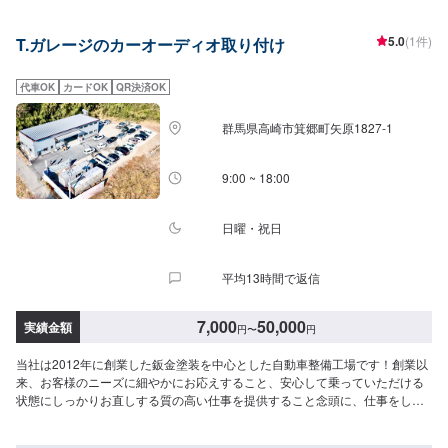
ーニングまで、幅広いサービスを手掛けております。太田の地域密着で、ア
フターフォローにも素早く対応します。お客様に喜んでいただける的確なア
5.0
(1件)
T.ガレージのカーオーディオ取り付け
ドバイスを心掛けております。--------------------------------------------------【1】オ
ファーにてお問い合わせ【2】お見積り【3】お見積りにご納得いただければ
作業開始【4】仕上がり次第納車-----納期について-----納期は通常2日～3日程
代車OK
カードOK
QR決済OK
度で納車となります。納期は前後する場合がございます。予め、ご了承くだ
さい。-----代車について-----無料の代車をご用意しています。お車の作業中は
群馬県高崎市箕郷町矢原1827-1
代車をご利用ください。※代車の燃料代はお客様にご負担いただいておりま
す。-----ご来店時の注意、受付方法-----当工場は太田桐生インターチェンジか
ら５分入庫の際はお気をつけてお越しください。駐車スペースは工場前の空
9:00 ~ 18:00
いているスペースに駐車してください。受付はスタッフへ「メンテモで予約
しました」とお伝えください。ご案内いたします。【定休日・営業時間】定
休日：日曜日営業時間：9:00~19:00
日曜・祝日
平均13時間で返信
7,000
50,000
実績金額
円
〜
円
当社は2012年に創業した鈑金塗装を中心とした自動車整備工場です！創業以
来、お客様のニーズに細やかにお応えすること、安心して乗っていただける
状態にしっかりお直しする質の高い仕事を提供すること念頭に、仕事をして
まいりました！おかげさまでたくさんのご依頼をいただくこととなり、2019
年、工場を新設いたしました！工場の新設により、最新鋭の設備導入による