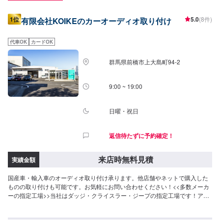
1位
5.0
(8件)
有限会社KOIKEのカーオーディオ取り付け
代車OK
カードOK
群馬県前橋市上大島町94-2
9:00 ~ 19:00
日曜・祝日
返信待たずに予約確定！
来店時無料見積
実績金額
国産車・輸入車のオーディオ取り付け承ります。他店舗やネットで購入した
ものの取り付けも可能です。お気軽にお問い合わせください！<<多数メーカ
ーの指定工場>>当社はダッジ・クライスラー・ジープの指定工場です！アメ
車の難しい修理、整備もお任せくださいませ。また、トヨタの指定工場でも
あります。国産車もご安心してご依頼ください。<<無料の代車のご用意>>整