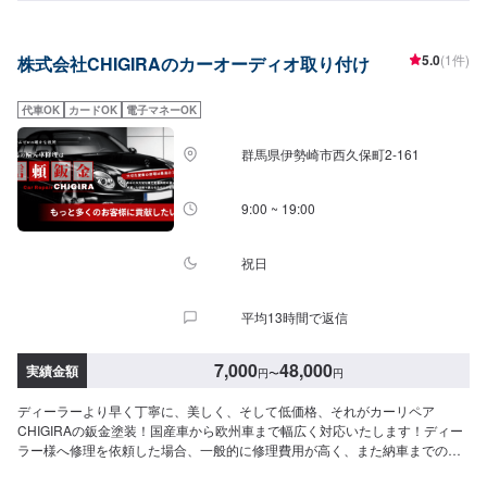
サービスの強化はもちろん、働くスタッフのストレスを軽減し、よりお客様
へのサービスに注力できる環境が整いました！これまで以上にお客様ニーズ
に寄り添った、品質・コストパフォーマンス・高い満足をいただける仕事を
5.0
(1件)
株式会社CHIGIRAのカーオーディオ取り付け
追求し、全てのお客様からも頼みやすい、と言っていただける自動車整備工
場となるよう努めてまいります！--------------------------------------------------【1】
オファーにてお問い合わせ【2】お見積り【3】お見積りにご納得いただけれ
代車OK
カードOK
電子マネーOK
ば作業開始【4】仕上がり次第納車◯納期について◯通常２～３日程度で納車
いたします。車種や状態により納期が前後する場合がございます。予め、ご
群馬県伊勢崎市西久保町2-161
了承ください。◯代車について◯作業中は無料の代車をご利用ください。※燃
料代は、お客様負担となっております。予め、ご了承ください。◯パーツ持
ち込みについて◯パーツの持ち込み可能です。オファーの際に持ち込みパー
9:00 ~ 19:00
ツの詳細をご入力ください。【定休日・営業時間】定休日：日曜日、祝日営
業時間：9:00~18:00
祝日
平均13時間で返信
7,000
48,000
実績金額
円
〜
円
ディーラーより早く丁寧に、美しく、そして低価格、それがカーリペア
CHIGIRAの鈑金塗装！国産車から欧州車まで幅広く対応いたします！ディー
ラー様へ修理を依頼した場合、一般的に修理費用が高く、また納車までの時
間がかかるといった声がよく聞かれます。それはディーラー様が直接直すわ