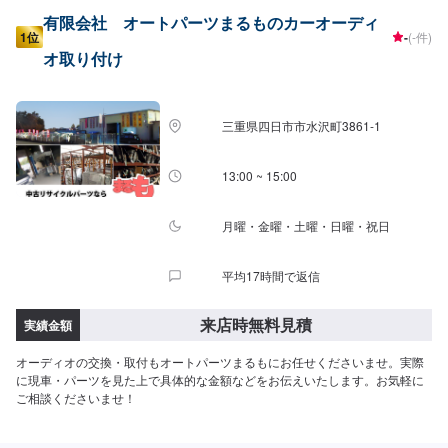
有限会社 オートパーツまるものカーオーディ
1位
-
(-件)
オ取り付け
三重県四日市市水沢町3861-1
13:00 ~ 15:00
月曜・金曜・土曜・日曜・祝日
平均17時間で返信
来店時無料見積
実績金額
オーディオの交換・取付もオートパーツまるもにお任せくださいませ。実際
に現車・パーツを見た上で具体的な金額などをお伝えいたします。お気軽に
ご相談くださいませ！