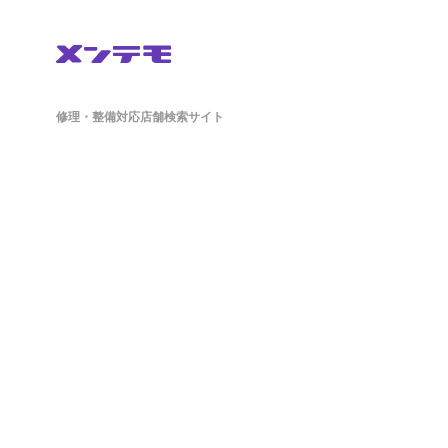
修理・整備対応店舗検索サイト
鈑金(板金)修理から車検・オイル交換・タイヤ交換などの整備もネットで簡単
に予約ができます。ドラレコやETCのパーツ持ち込み対応店舗も掲載中。
日々の洗車から、アライメント調整といったマニアックな作業まで対応可能
な店舗探しができ、来店予約まで対応しております。
ホーム
店舗を探す
会社概要
店舗様向け管理画面