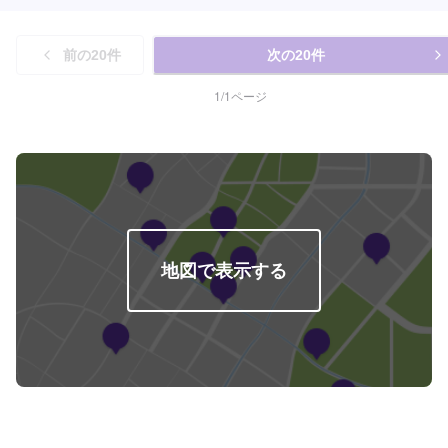
前の
20
件
次の
20
件
1
/
1
ページ
地図で表示する