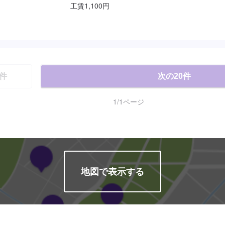
工賃1,100円
件
次の
20
件
1
/
1
ページ
地図で表示する