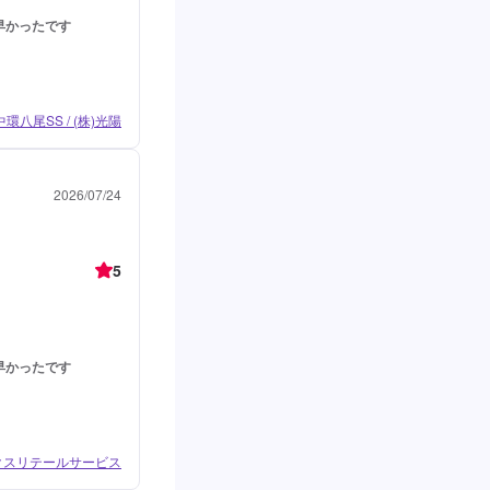
早かったです
中環八尾SS / (株)光陽
2026/07/24
5
早かったです
ィクスリテールサービス