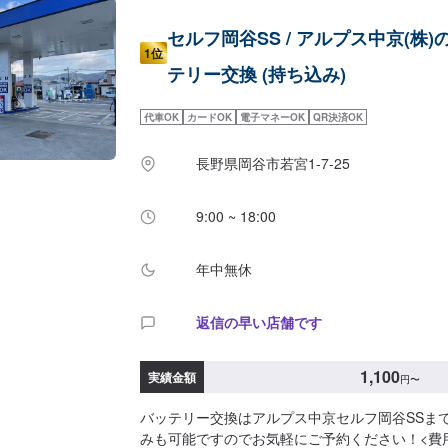
セルフ岡谷SS / アルプス中京(株)
1位
テリー交換 (持ち込み)
代車OK
カードOK
電子マネーOK
QR決済OK
長野県岡谷市若宮1-7-25
9:00 ~ 18:00
年中無休
返信の早い店舗です
1,100
実績金額
円
〜
バッテリー交換はアルプス中京セルフ岡谷SSま
みも可能ですのでお気軽にご予約ください！<費