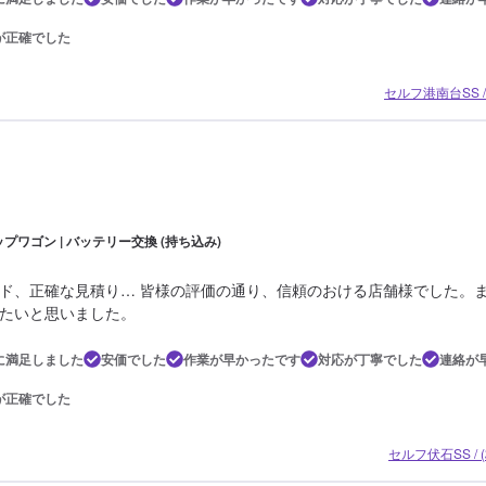
が正確でした
セルフ港南台SS
プワゴン | バッテリー交換 (持ち込み)
ド、正確な見積り… 皆様の評価の通り、信頼のおける店舗様でした。
たいと思いました。
に満足しました
安価でした
作業が早かったです
対応が丁寧でした
連絡が
が正確でした
セルフ伏石SS /