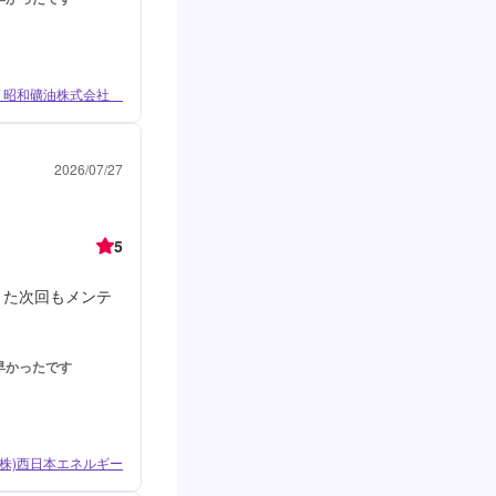
 / 昭和礦油株式会社
2026/07/27
5
また次回もメンテ
早かったです
 (株)西日本エネルギー