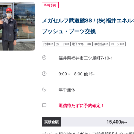
即時予約
メガセルフ武道館SS / (株)福井エネ
ブッシュ・ブーツ交換
代車OK
カードOK
電子マネーOK
QR決済OK
ローンOK
福井県福井市三ツ屋町7-10-1
9:00 ~ 18:00 他1件
年中無休
返信待たずに予約確定！
15,400
実績金額
円
〜
ブッシュ類交換はメガセルフ武道館SSまでご相