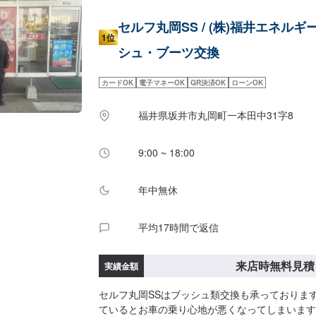
セルフ丸岡SS / (株)福井エネルギ
1位
シュ・ブーツ交換
カードOK
電子マネーOK
QR決済OK
ローンOK
福井県坂井市丸岡町一本田中31字8
9:00 ~ 18:00
年中無休
平均17時間で返信
来店時無料見積
実績金額
セルフ丸岡SSはブッシュ類交換も承っておりま
ているとお車の乗り心地が悪くなってしまいます