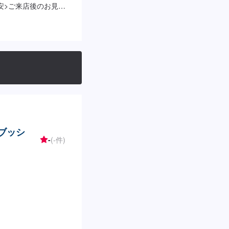
安>ご来店後のお見積
のブッシ
-
(-件)