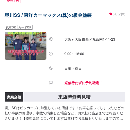
即時予約
5.0
(2件)
境川SS / 東洋カーマックス(株)の板金塗装
代車OK
カードOK
大阪府大阪市西区九条南1-11-23
9:00 ~ 18:00
日曜・祝日
返信待たずに予約確定！
来店時無料見積
実績金額
境川SSはピッカーズに加盟している店舗です！お車を擦ってしまったなどの
軽い事故の修理や、事故で損傷した場合など、お気軽に当店までご相談くだ
さいませ！【修理金額について】まずは無料でお見積もりいたしますので、
このページよりご来店予約をお待ちしております。保険のご利用も可能で
す。お気軽にどうぞ！