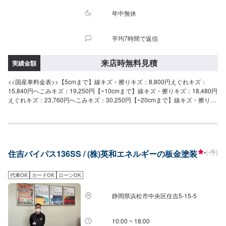
年中無休
平均7時間で返信
来店時無料見積
実績金額
<<国産車料金表>>【5cmまで】線キズ・擦りキズ：8,800円えぐれキズ：
15,840円へこみキズ：19,250円【~10cmまで】線キズ・擦りキズ：18,480円
えぐれキズ：23,760円へこみキズ：30,250円【~20cmまで】線キズ・擦りキ
ズ：23,760円えぐれキズ：31,680円へこみキズ：41,250円【~30cmまで】線
キズ・擦りキズ：29,040円えぐれキズ：39,600円へこみキズ：49,500円
【~40cmまで】線キズ・擦りキズ：32,120円えぐれキズ：42,900円へこみキ
ズ：57,750円【~50cmまで】線キズ・擦りキズ：35,200円えぐれキズ：
46,200円へこみキズ：66,000円【~60cmまで】線キズ・擦りキズ：38,280円
-
(-件)
住吉バイパス136SS / (株)英和エネルギーの板金塗装
えぐれキズ：49,500円へこみキズ：74,250円レクサス、輸入車は金額が異な
ります。<<受付時間>>作業は9：30〜19：00にて受付を致しております。土
日祝のご予約もお待ちしております！
代車OK
カードOK
ローンOK
静岡県浜松市中央区住吉5-15-5
10:00 ~ 18:00