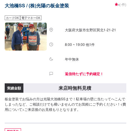
-
(-件)
大池橋SS / (株)光陽の板金塗装
カードOK
電子マネーOK
大阪府大阪市生野区巽北1-21-21
8:00 ~ 19:00 他1件
年中無休
返信待たずに予約確定！
来店時無料見積
実績金額
板金塗装でお悩みの方は光陽大池橋SSまで！駐車場の壁に当たってへこんで
しまったなど、ご相談だけでも構いませんのでお気軽にご予約ください！<費
用について>ご来店後のお見積もりとなります。