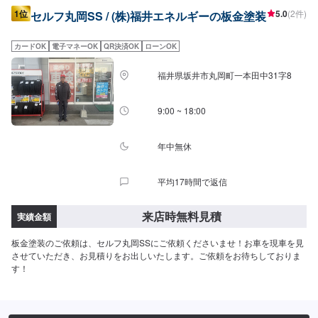
1位
5.0
(2件)
セルフ丸岡SS / (株)福井エネルギーの板金塗装
カードOK
電子マネーOK
QR決済OK
ローンOK
福井県坂井市丸岡町一本田中31字8
9:00 ~ 18:00
年中無休
平均17時間で返信
来店時無料見積
実績金額
板金塗装のご依頼は、セルフ丸岡SSにご依頼くださいませ！お車を現車を見
させていただき、お見積りをお出しいたします。ご依頼をお待ちしておりま
す！