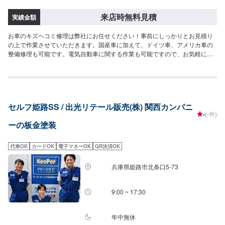
来店時無料見積
実績金額
お車のキズヘコミ修理は弊社にお任せください！事前にしっかりとお見積り
の上で作業させていただきます。国産車に加えて、ドイツ車、アメリカ車の
整備修理も可能です。電気自動車に関する作業も可能ですので、お気軽にご
相談くださいませ。<得意な作業・車種>弊社は民間車検場ですので、車検・
点検はもちろん得意としております。また、ナビやオーディオ取り付けなど
の作業も得意としておりますので、ご予約をお待ちしております。カスタム
(合法のもの)も自信を持っております。お問い合わせくださいませ。車種で
は、国産車、ドイツ車、アメリカ車の整備・修理を得意としております。ま
セルフ姫路SS / 出光リテール販売(株) 関西カンパニ
た、電気自動車に関する作業も得意としておりますので、弊社にお任せくだ
-
(-件)
さい。
ーの板金塗装
代車OK
カードOK
電子マネーOK
QR決済OK
兵庫県姫路市北条口5-73
9:00 ~ 17:30
年中無休