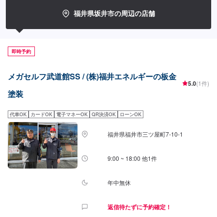
福井県坂井市の周辺の店舗
即時予約
メガセルフ武道館SS / (株)福井エネルギーの板金
5.0
(1件)
塗装
代車OK
カードOK
電子マネーOK
QR決済OK
ローンOK
福井県福井市三ツ屋町7-10-1
9:00 ~ 18:00 他1件
年中無休
返信待たずに予約確定！