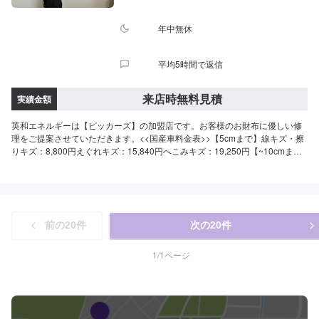
年中無休
平均5時間で返信
来店時無料見積
実績金額
英和エネルギーは【ピッカーズ】の加盟店です。お客様のお財布に優しい修
理をご提案させていただきます。<<国産車料金表>>【5cmまで】線キズ・擦
りキズ：8,800円えぐれキズ：15,840円へこみキズ：19,250円【~10cmま
で】線キズ・擦りキズ：18,480円えぐれキズ：23,760円へこみキズ：30,250
円【~20cmまで】線キズ・擦りキズ：23,760円えぐれキズ：31,680円へこみ
キズ：41,250円【~30cmまで】線キズ・擦りキズ：29,040円えぐれキズ：
39,600円へこみキズ：49,500円【~40cmまで】線キズ・擦りキズ：32,120円
えぐれキズ：42,900円へこみキズ：57,750円【~50cmまで】線キズ・擦りキ
前の
20
件
次の
20
件
ズ：35,200円えぐれキズ：46,200円へこみキズ：66,000円【~60cmまで】線
キズ・擦りキズ：38,280円えぐれキズ：49,500円へこみキズ：74,250円レク
サス、輸入車は金額が異なります。<<受付時間>>10：00〜18：00にて、受
1
/
1
ページ
付しております。定休日はございません。土日祝のご来店もお待ちしており
ます。