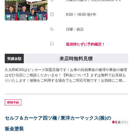
9:00 ~ 18:00 他1件
日曜・祝日
返信待たずに予約確定！
来店時無料見積
実績金額
久太郎町SSはピッカーズ加盟店舗です！お車の自損事故の修理や事故の修理
はぜひ当店にご相談くださいませ！【料金について】まずは無料でお見積も
りいたします！保険をご利用する場合でもご対応可能です！お気軽にご相談
くださいませ！
即時予約
セルフ＆カーケア四ツ橋 / 東洋カーマックス(株)の
5.0
(2件)
板金塗装