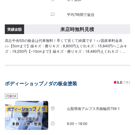
平均7時間で返信
来店時無料見積
実績金額
高丘中央SSの板金は代車無料！早くて安くて綺麗です！<<国産車料金表
>>【5cmまで】線キズ・擦りキズ：8,800円えぐれキズ：15,840円へこみキ
ズ：19,250円【~10cmまで】線キズ・擦りキズ：18,480円えぐれキズ：
23,760円へこみキズ：30,250円【~20cmまで】線キズ・擦りキズ：23,760円
えぐれキズ：31,680円へこみキズ：41,250円【~30cmまで】線キズ・擦りキ
ズ：29,040円えぐれキズ：39,600円へこみキズ：49,500円【~40cmまで】線
キズ・擦りキズ：32,120円えぐれキズ：42,900円へこみキズ：57,750円
【~50cmまで】線キズ・擦りキズ：35,200円えぐれキズ：46,200円へこみキ
5.0
(1件)
ボディーショップノダの板金塗装
ズ：66,000円【~60cmまで】線キズ・擦りキズ：38,280円えぐれキズ：
49,500円へこみキズ：74,250円レクサス、輸入車は金額が異なります。
代車OK
山梨県南アルプス市曲輪田759-1
9:00 ~ 18:00