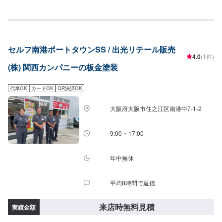
セルフ南港ポートタウンSS / 出光リテール販売
4.0
(1件)
(株) 関西カンパニーの板金塗装
代車OK
カードOK
QR決済OK
大阪府大阪市住之江区南港中7-1-2
9:00 ~ 17:00
年中無休
平均8時間で返信
来店時無料見積
実績金額