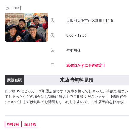
カードOK
大阪府大阪市西区新町1-11-5
9:00 ~ 18:00
年中無休
返信待たずに予約確定！
来店時無料見積
実績金額
四ツ橋SSはピッカーズ加盟店舗です！お車を擦ってしまった、事故で傷つい
てしまったなどの場合はお気軽に当店までご相談くださいませ！【修理代金
について】まずは無料でお見積もりいたしますので、ご来店予約をお待ちし
ております。保険をご利用する場合でもご対応可能です！お気軽にご相談く
ださい！
即時予約
当日予約