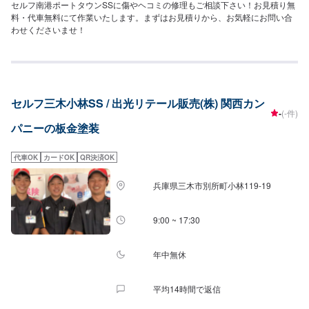
セルフ南港ポートタウンSSに傷やヘコミの修理もご相談下さい！お見積り無
料・代車無料にて作業いたします。まずはお見積りから、お気軽にお問い合
わせくださいませ！
セルフ三木小林SS / 出光リテール販売(株) 関西カン
-
(-件)
パニーの板金塗装
代車OK
カードOK
QR決済OK
兵庫県三木市別所町小林119-19
9:00 ~ 17:30
年中無休
平均14時間で返信