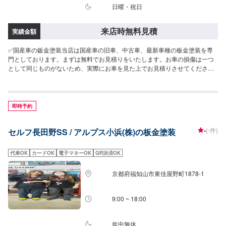
日曜・祝日
来店時無料見積
実績金額
✅国産車の鈑金塗装当店は国産車の旧車、中古車、最新車種の板金塗装を専
門としております。まずは無料でお見積りをいたします。お車の損傷は一つ
として同じものがないため、実際にお車を見た上でお見積りさせてください
ませ。お気軽にご予約ください。また、無料の台車も多数(N-BOX、デイズ、
ウェイク、アクアなど)ご用意しておりますので、安心してご依頼くださいま
せ。
即時予約
-
(-件)
セルフ長田野SS / アルプス小浜(株)の板金塗装
代車OK
カードOK
電子マネーOK
QR決済OK
京都府福知山市東佳屋野町1878-1
9:00 ~ 18:00
年中無休