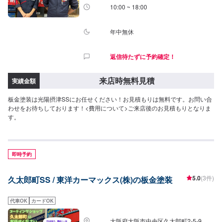
10:00 ~ 18:00
年中無休
返信待たずに予約確定！
来店時無料見積
実績金額
板金塗装は光陽摂津SSにお任せください！お見積もりは無料です。お問い合
わせをお待ちしております！<費用について>ご来店後のお見積もりとなりま
す。
即時予約
5.0
(3件)
久太郎町SS / 東洋カーマックス(株)の板金塗装
代車OK
カードOK
大阪府大阪市中央区久太郎町2-5-9