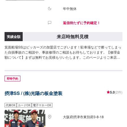
年中無休
返信待たずに予約確定！
来店時無料見積
実績金額
箕面船場SSはピッカーズの加盟店でございます！駐車場などで擦ってしまっ
た自損事故のご相談や、事故修理のご相談もお待ちしております。【修理金
額について】まずは無料でお見積もりいたします。このページよりご来店予
約をお待ちしております！保険のご利用も可能ですので、お気軽にご相談く
ださい！
即時予約
5.0
(2件)
摂津SS / (株)光陽の板金塗装
代車OK
カードOK
電子マネーOK
大阪府摂津市東別府3-8-18