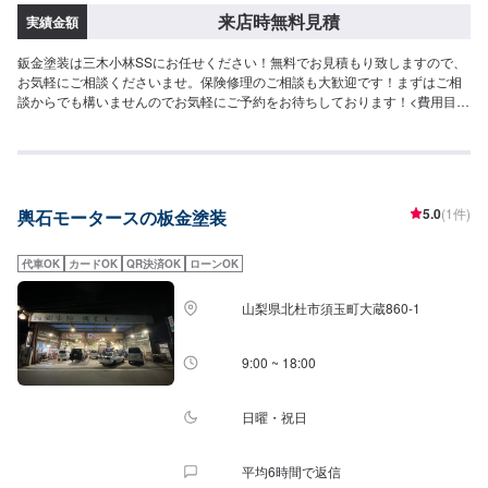
来店時無料見積
実績金額
鈑金塗装は三木小林SSにお任せください！無料でお見積もり致しますので、
お気軽にご相談くださいませ。保険修理のご相談も大歓迎です！まずはご相
談からでも構いませんのでお気軽にご予約をお待ちしております！<費用目安
>ご来店後にお見積もりいたします。
5.0
(1件)
輿石モータースの板金塗装
代車OK
カードOK
QR決済OK
ローンOK
山梨県北杜市須玉町大蔵860-1
9:00 ~ 18:00
日曜・祝日
平均6時間で返信