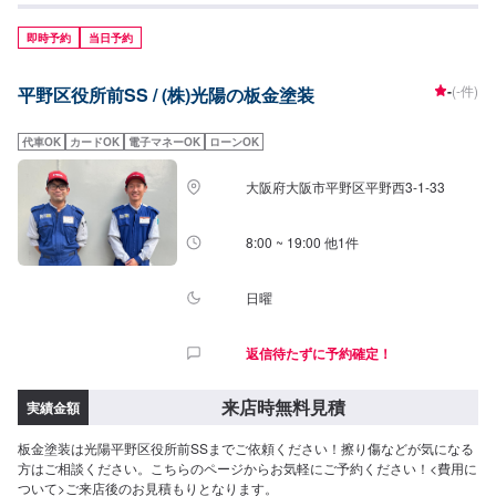
即時予約
当日予約
-
(-件)
平野区役所前SS / (株)光陽の板金塗装
代車OK
カードOK
電子マネーOK
ローンOK
大阪府大阪市平野区平野西3-1-33
8:00 ~ 19:00 他1件
日曜
返信待たずに予約確定！
来店時無料見積
実績金額
板金塗装は光陽平野区役所前SSまでご依頼ください！擦り傷などが気になる
方はご相談ください。こちらのページからお気軽にご予約ください！<費用に
ついて>ご来店後のお見積もりとなります。