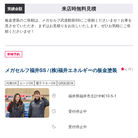
来店時無料見積
実績金額
板金塗装のご依頼は、メガセルフ武道館前SSにご依頼くださいませ！お車を
見させていただき、まずはお見積りをお出しいたします。ぜひお気軽にご依
頼くださいませ！
即時予約
-
(-件)
メガセルフ福井SS / (株)福井エネルギーの板金塗装
代車OK
カードOK
電子マネーOK
QR決済OK
福井県福井市主計中町10-5-1
受付停止中
受付停止中