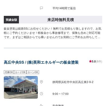
平均14時間で返信
来店時無料見積
実績金額
鈑金塗装は姫路SSにお任せください！無料でお見積もり致しますので、お気
軽にご予約くださいませ！軽板金から事故修理まで、保険も含めご対応可能
です。まずはご相談からでも構いませんのでお気軽にご予約をお待ちしてお
ります！<費用目安>ご来店後にお見積もりいたします。
5.0
(8件)
高丘中央SS / (株)英和エネルギーの板金塗装
代車OK
カードOK
ローンOK
静岡県浜松市中央区高丘東2-9-2
9:00 ~ 17:00
年中無休