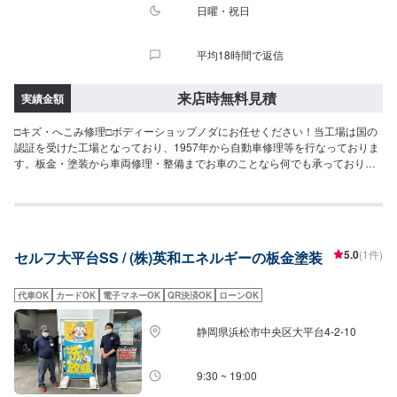
日曜・祝日
平均18時間で返信
来店時無料見積
実績金額
□キズ・へこみ修理□ボディーショップノダにお任せください！当工場は国の
認証を受けた工場となっており、1957年から自動車修理等を行なっておりま
す。板金・塗装から車両修理・整備までお車のことなら何でも承っておりま
す！お気軽にご相談ください！--------------------------------------------------【1】オ
ファーにてお問い合わせ【2】お見積り【3】お見積りにご納得いただければ
作業開始【4】仕上がり次第納車□代車について□無料の代車ご利用くださ
い。燃料代はお客様にご負担頂きます。【定休日・営業時間】定休日：日曜
日、祝日営業時間：9:00~18:00
5.0
(1件)
セルフ大平台SS / (株)英和エネルギーの板金塗装
代車OK
カードOK
電子マネーOK
QR決済OK
ローンOK
静岡県浜松市中央区大平台4-2-10
9:30 ~ 19:00