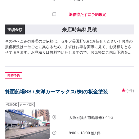
返信待たずに予約確定！
来店時無料見積
実績金額
キズやへこみの修理のご依頼は、セルフ長田野SSにお任せください！お車の
損傷状況は一台ごとに異なるため、まずはお車を実際に見て、お見積りとさ
せて頂きます。お見積りは無料でいたしますので、お気軽にご来店予約をお
待ちしております。
即時予約
-
(-件)
箕面船場SS / 東洋カーマックス(株)の板金塗装
代車OK
カードOK
大阪府箕面市船場東3-11-2
9:00 ~ 18:00 他1件