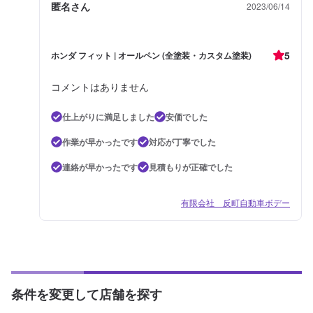
匿名さん
2023/06/14
5
ホンダ フィット | オールペン (全塗装・カスタム塗装)
コメントはありません
仕上がりに満足しました
安価でした
作業が早かったです
対応が丁寧でした
連絡が早かったです
見積もりが正確でした
有限会社 反町自動車ボデー
条件を変更して店舗を探す