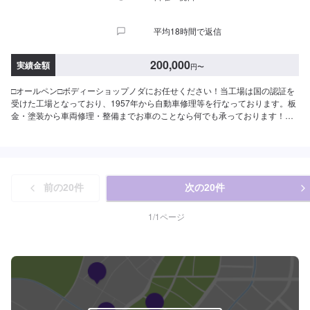
平均18時間で返信
200,000
実績金額
円
〜
□オールペン□ボディーショップノダにお任せください！当工場は国の認証を
受けた工場となっており、1957年から自動車修理等を行なっております。板
金・塗装から車両修理・整備までお車のことなら何でも承っております！お
気軽にご相談ください！--------------------------------------------------【1】オファー
にてお問い合わせ【2】お見積り【3】お見積りにご納得いただければ作業開
始【4】仕上がり次第納車□代車について□無料の代車ご利用ください。燃料
代はお客様にご負担頂きます。【定休日・営業時間】定休日：日曜日、祝日
営業時間：9:00~18:00
前の
20
件
次の
20
件
1
/
1
ページ