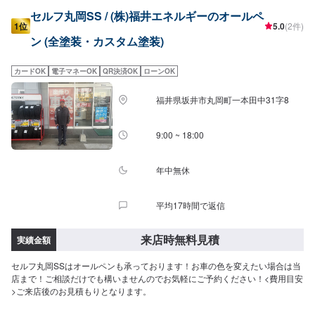
セルフ丸岡SS / (株)福井エネルギーのオールペ
1位
5.0
(2件)
ン (全塗装・カスタム塗装)
カードOK
電子マネーOK
QR決済OK
ローンOK
福井県坂井市丸岡町一本田中31字8
9:00 ~ 18:00
年中無休
平均17時間で返信
来店時無料見積
実績金額
セルフ丸岡SSはオールペンも承っております！お車の色を変えたい場合は当
店まで！ご相談だけでも構いませんのでお気軽にご予約ください！<費用目安
>ご来店後のお見積もりとなります。