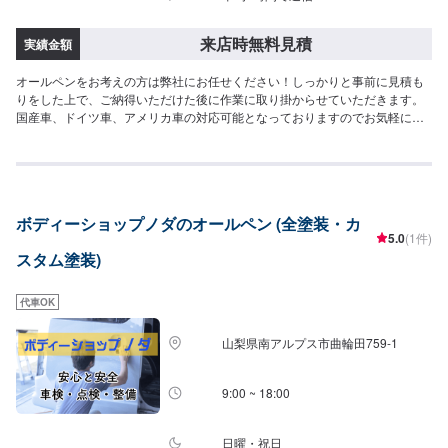
来店時無料見積
実績金額
オールペンをお考えの方は弊社にお任せください！しっかりと事前に見積も
りをした上で、ご納得いただけた後に作業に取り掛からせていただきます。
国産車、ドイツ車、アメリカ車の対応可能となっておりますのでお気軽にご
相談ください。<得意な作業・車種>弊社は民間車検場ですので、車検・点検
はもちろん得意としております。また、ナビやオーディオ取り付けなどの作
業も得意としておりますので、ご予約をお待ちしております。カスタム(合法
のもの)も自信を持っております。お問い合わせくださいませ。車種では、国
産車、ドイツ車、アメリカ車の整備・修理を得意としております。また、電
ボディーショップノダのオールペン (全塗装・カ
気自動車に関する作業も得意としておりますので、弊社にお任せください。
5.0
(1件)
スタム塗装)
代車OK
山梨県南アルプス市曲輪田759-1
9:00 ~ 18:00
日曜・祝日