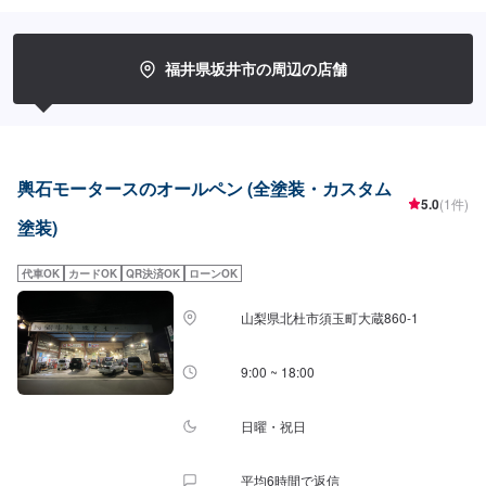
福井県坂井市の周辺の店舗
輿石モータースのオールペン (全塗装・カスタム
5.0
(1件)
塗装)
代車OK
カードOK
QR決済OK
ローンOK
山梨県北杜市須玉町大蔵860-1
9:00 ~ 18:00
日曜・祝日
平均6時間で返信