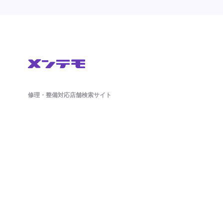
修理・整備対応店舗検索サイト
鈑金(板金)修理から車検・オイル交換・タイヤ交換などの整備もネットで簡単
に予約ができます。ドラレコやETCのパーツ持ち込み対応店舗も掲載中。
日々の洗車から、アライメント調整といったマニアックな作業まで対応可能
な店舗探しができ、来店予約まで対応しております。