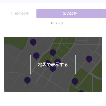
前の
20
件
次の
20
件
1
/
1
ページ
地図で表示する