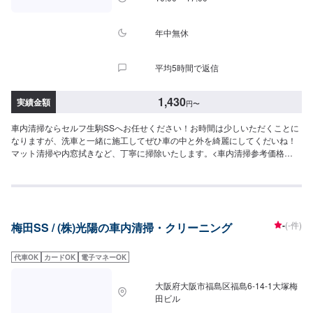
年中無休
平均5時間で返信
1,430
実績金額
円
〜
車内清掃ならセルフ生駒SSへお任せください！お時間は少しいただくことに
なりますが、洗車と一緒に施工してぜひ車の中と外を綺麗にしてくだいね！
マット清掃や内窓拭きなど、丁寧に掃除いたします。<車内清掃参考価格
>1,540円（Sサイズ）1,760円（Mサイズ）1,980円（Lサイズ）2,200円（LL
サイズ）3,300円（XLサイズ）
-
(-件)
梅田SS / (株)光陽の車内清掃・クリーニング
代車OK
カードOK
電子マネーOK
大阪府大阪市福島区福島6-14-1大塚梅
田ビル