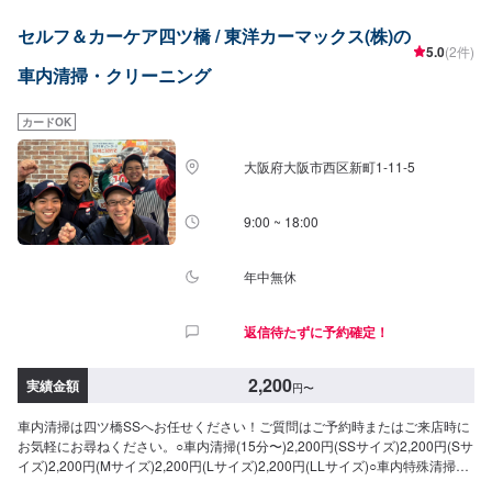
セルフ＆カーケア四ツ橋 / 東洋カーマックス(株)の
5.0
(2件)
車内清掃・クリーニング
カードOK
大阪府大阪市西区新町1-11-5
9:00 ~ 18:00
年中無休
返信待たずに予約確定！
2,200
実績金額
円
〜
車内清掃は四ツ橋SSへお任せください！ご質問はご予約時またはご来店時に
お気軽にお尋ねください。○車内清掃(15分〜)2,200円(SSサイズ)2,200円(Sサ
イズ)2,200円(Mサイズ)2,200円(Lサイズ)2,200円(LLサイズ)○車内特殊清掃
【グルーミング】抗ウイルス・抗菌(3時間30分〜)26,950円(SSサイ