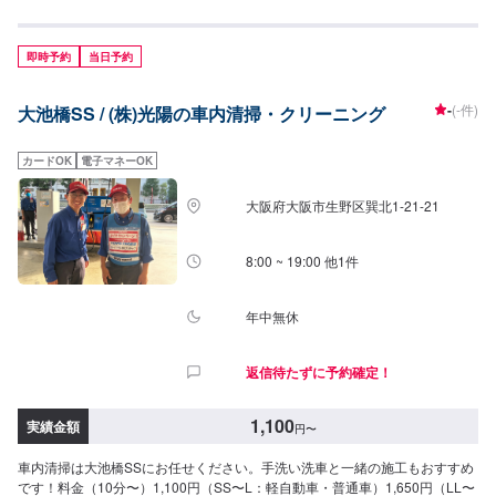
ズ)30,800円(Sサイズ)34,650円(Mサイズ)38,500円(Lサイズ)46,200円(LLサイ
ズ)
即時予約
当日予約
-
(-件)
大池橋SS / (株)光陽の車内清掃・クリーニング
カードOK
電子マネーOK
大阪府大阪市生野区巽北1-21-21
8:00 ~ 19:00 他1件
年中無休
返信待たずに予約確定！
1,100
実績金額
円
〜
車内清掃は大池橋SSにお任せください。手洗い洗車と一緒の施工もおすすめ
です！料金（10分〜）1,100円（SS〜L：軽自動車・普通車）1,650円（LL〜