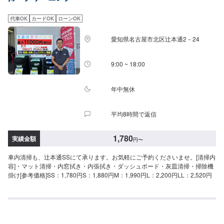
代車OK
カードOK
ローンOK
愛知県名古屋市北区辻本通2－24
9:00 ~ 18:00
年中無休
平均8時間で返信
1,780
実績金額
円
〜
車内清掃も、辻本通SSにて承ります。お気軽にご予約くださいませ。[清掃内
容]・マット清掃・内窓拭き・内張拭き・ダッシュボード・灰皿清掃・掃除機
掛け[参考価格]SS：1,780円S：1,880円M：1,990円L：2,200円LL：2,520円