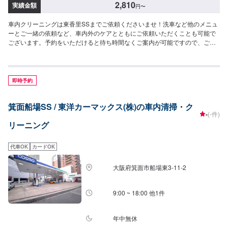
2,810
実績金額
円
〜
車内クリーニングは東香里SSまでご依頼くださいませ！洗車など他のメニュ
ーとご一緒の依頼など、車内外のケアとともにご依頼いただくことも可能で
ございます。予約をいただけると待ち時間なくご案内が可能ですので、ご予
約がおすすめです。【参考価格】SS：2,810円S：2,920円M：3,030円L：
3,260円LL：3,590円XL：4,020円
即時予約
箕面船場SS / 東洋カーマックス(株)の車内清掃・ク
-
(-件)
リーニング
代車OK
カードOK
大阪府箕面市船場東3-11-2
9:00 ~ 18:00 他1件
年中無休