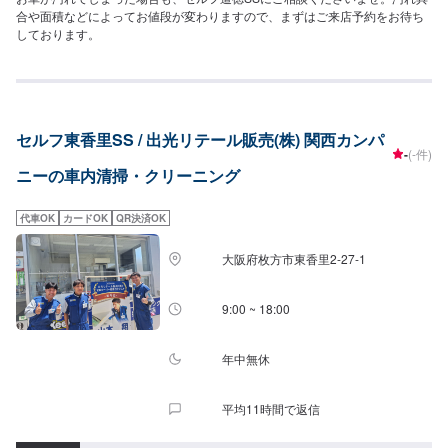
合や面積などによってお値段が変わりますので、まずはご来店予約をお待ち
しております。
セルフ東香里SS / 出光リテール販売(株) 関西カンパ
-
(-件)
ニーの車内清掃・クリーニング
代車OK
カードOK
QR決済OK
大阪府枚方市東香里2-27-1
9:00 ~ 18:00
年中無休
平均11時間で返信