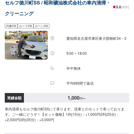
セルフ徳川町SS / 昭和礦油株式会社の車内清掃・
5.0
(4件)
クリーニング
代車OK
カードOK
ローンOK
愛知県名古屋市東区東大曽根町34－2
9:00 ~ 18:00
年中無休
平均6時間で返信
1,000
実績金額
円
〜
車内清掃もセルフ徳川町SSにて承ります。洗車とのセットで承っておりま
す。ご一緒にどうぞ！【セット価格】1列(15分)：+1,000円2列(25分)：
+2,000円3列(35分)：+3,000円