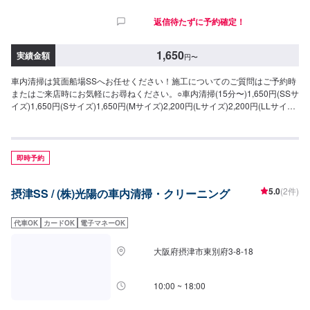
返信待たずに予約確定！
1,650
実績金額
円
〜
車内清掃は箕面船場SSへお任せください！施工についてのご質問はご予約時
またはご来店時にお気軽にお尋ねください。○車内清掃(15分〜)1,650円(SSサ
イズ)1,650円(Sサイズ)1,650円(Mサイズ)2,200円(Lサイズ)2,200円(LLサイ
ズ)○車内特殊清掃【グルーミング】抗ウイルス・抗菌(3時間30分〜)26,950円
(SSサイズ)30,800円(Sサイズ)34,650円(Mサイズ)38,500円(Lサイズ)46,200
円(LLサイズ)
即時予約
5.0
(2件)
摂津SS / (株)光陽の車内清掃・クリーニング
代車OK
カードOK
電子マネーOK
大阪府摂津市東別府3-8-18
10:00 ~ 18:00