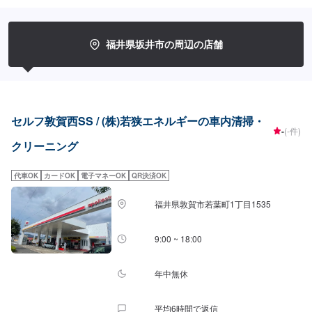
店時のお問い合わせくださいませ。
福井県坂井市の周辺の店舗
セルフ敦賀西SS / (株)若狭エネルギーの車内清掃・
-
(-件)
クリーニング
代車OK
カードOK
電子マネーOK
QR決済OK
福井県敦賀市若葉町1丁目1535
9:00 ~ 18:00
年中無休
平均6時間で返信