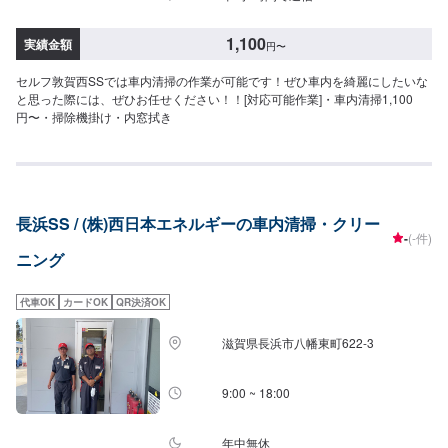
1,100
実績金額
円
〜
セルフ敦賀西SSでは車内清掃の作業が可能です！ぜひ車内を綺麗にしたいな
と思った際には、ぜひお任せください！！[対応可能作業]・車内清掃1,100
円〜・掃除機掛け・内窓拭き
長浜SS / (株)西日本エネルギーの車内清掃・クリー
-
(-件)
ニング
代車OK
カードOK
QR決済OK
滋賀県長浜市八幡東町622-3
9:00 ~ 18:00
年中無休