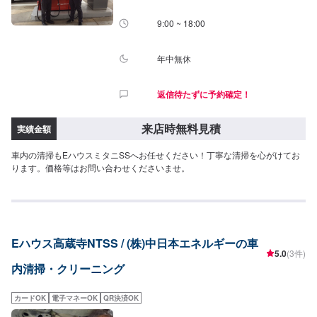
9:00 ~ 18:00
年中無休
返信待たずに予約確定！
来店時無料見積
実績金額
車内の清掃もEハウスミタニSSへお任せください！丁寧な清掃を心がけてお
ります。価格等はお問い合わせくださいませ。
Eハウス高蔵寺NTSS / (株)中日本エネルギーの車
5.0
(3件)
内清掃・クリーニング
カードOK
電子マネーOK
QR決済OK