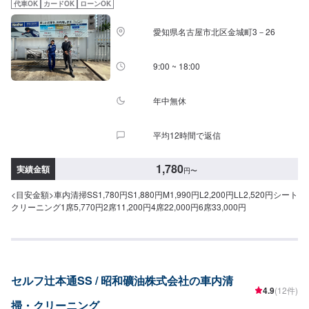
代車OK
カードOK
ローンOK
愛知県名古屋市北区金城町3－26
9:00 ~ 18:00
年中無休
平均12時間で返信
1,780
実績金額
円
〜
<目安金額>車内清掃SS1,780円S1,880円M1,990円L2,200円LL2,520円シート
クリーニング1席5,770円2席11,200円4席22,000円6席33,000円
セルフ辻本通SS / 昭和礦油株式会社の車内清
4.9
(12件)
掃・クリーニング