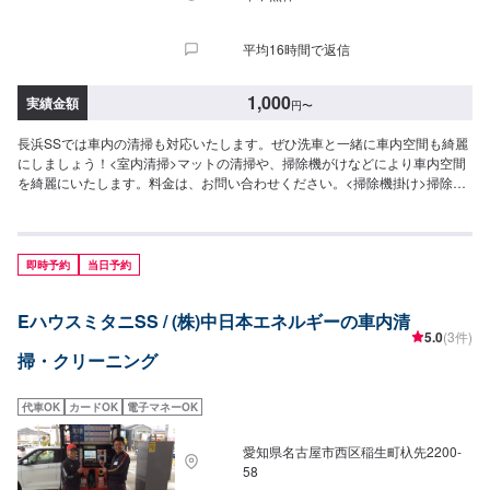
平均16時間で返信
1,000
実績金額
円
〜
長浜SSでは車内の清掃も対応いたします。ぜひ洗車と一緒に車内空間も綺麗
にしましょう！<室内清掃>マットの清掃や、掃除機がけなどにより車内空間
を綺麗にいたします。料金は、お問い合わせください。<掃除機掛け>掃除機
をかけ溜まったゴミや埃を取り除きます。狭いところはエアーを駆使して作
業いたします。-参考価格-1,000円（SSサイズ）1,050円（Sサイズ）1,100円
（Mサイズ）1,160円（Lサイズ）1,380円（LLサイズ）1,600円（XLサイズ）
※注意※対応できない場合もございます。あらかじめご了承ください。
即時予約
当日予約
EハウスミタニSS / (株)中日本エネルギーの車内清
5.0
(3件)
掃・クリーニング
代車OK
カードOK
電子マネーOK
愛知県名古屋市西区稲生町杁先2200-
58