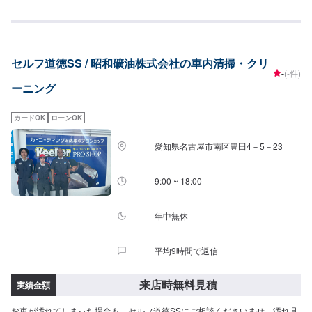
セルフ道徳SS / 昭和礦油株式会社の車内清掃・クリ
-
(-件)
ーニング
カードOK
ローンOK
愛知県名古屋市南区豊田4－5－23
9:00 ~ 18:00
年中無休
平均9時間で返信
来店時無料見積
実績金額
お車が汚れてしまった場合も、セルフ道徳SSにご相談くださいませ。汚れ具