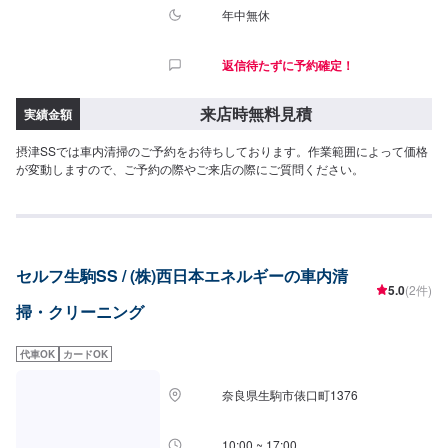
年中無休
返信待たずに予約確定！
来店時無料見積
実績金額
摂津SSでは車内清掃のご予約をお待ちしております。作業範囲によって価格
が変動しますので、ご予約の際やご来店の際にご質問ください。
セルフ生駒SS / (株)西日本エネルギーの車内清
5.0
(2件)
掃・クリーニング
代車OK
カードOK
奈良県生駒市俵口町1376
10:00 ~ 17:00