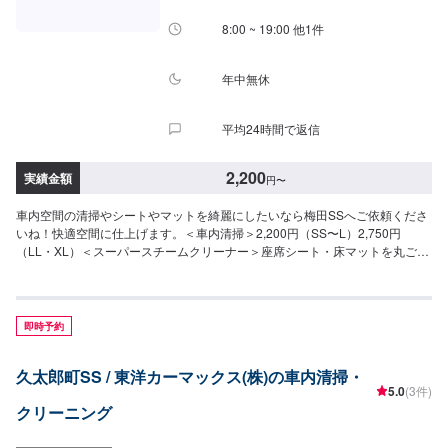
8:00 ~ 19:00 他1件
年中無休
平均24時間で返信
2,200
実績金額
円
〜
車内空間の清掃やシートやマットを綺麗にしたいなら梅田SSへご依頼くださ
いね！快適空間に仕上げます。＜車内清掃＞2,200円（SS〜L）2,750円
（LL・XL）＜スーパースチームクリーナー＞座席シート・床マットを丸ごと
洗浄・シートクリーニング2,200円〜/脚・床マットクリーニング880円〜/
枚・シート・マット。オールクリーニング11,000円〜
即時予約
久太郎町SS / 東洋カーマックス(株)の車内清掃・
5.0
(3件)
クリーニング