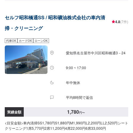
セルフ昭和橋通SS / 昭和礦油株式会社の車内清
4.8
(7件)
掃・クリーニング
代車OK
カードOK
ローンOK
愛知県名古屋市中川区昭和橋通3－24
9:00 ~ 17:00
年中無休
平均8時間で返信
1,780
実績金額
円
〜
<目安金額>車内清掃SS1,780円S1,880円M1,990円L2,200円LL2,520円シート
クリーニング1席5,770円2席11,200円4席22,000円6席33,000円