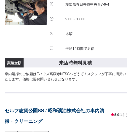
愛知県春日井市中央台7-9-4
9:00 ~ 17:00
木曜
平均14時間で返信
来店時無料見積
実績金額
車内清掃のご依頼はEハウス高蔵寺NTSSへどうぞ！スタッフが丁寧に清掃い
たします。価格は要お問い合わせとなります。
セルフ志賀公園SS / 昭和礦油株式会社の車内清
5.0
(4件)
掃・クリーニング