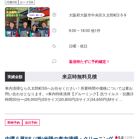
代車OK
カードOK
大阪府大阪市中央区久太郎町2-5-9
9:00 ~ 18:00 他1件
日曜・祝日
返信待たずに予約確定！
来店時無料見積
実績金額
車内清掃なら久太郎町SSへお任せください！所要時間や価格については要お
問い合わせとなります。○車内特殊清掃【グルーミング】抗ウイルス・抗菌(3
時間30分〜)26,950円(SSサイズ)30,800円(Sサイズ)34,650円(Mサイ
ズ)38,500円(Lサイズ)46,200円(LLサイズ)
即時予約
当日予約
5.0
(12件)
中環八尾SS / (株)光陽の車内清掃・クリーニング