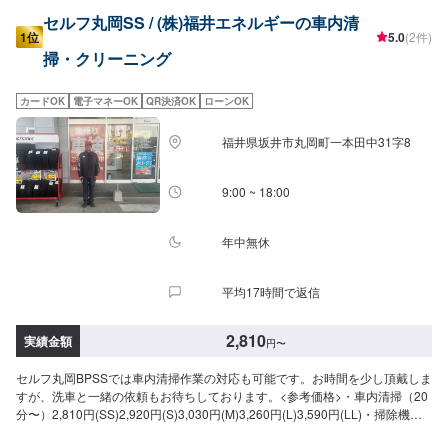
セルフ丸岡SS / (株)福井エネルギーの車内清
1位
5.0
(2件)
掃・クリーニング
カードOK
電子マネーOK
QR決済OK
ローンOK
福井県坂井市丸岡町一本田中31字8
9:00 ~ 18:00
年中無休
平均17時間で返信
2,810
実績金額
円
〜
セルフ丸岡BPSSでは車内清掃作業の対応も可能です。お時間を少し頂戴しま
すが、洗車と一緒の依頼もお待ちしております。<参考価格>・車内清掃（20
分〜）2,810円(SS)2,920円(S)3,030円(M)3,260円(L)3,590円(LL)・掃除機が
け（10分〜）1,000円〜・内窓拭き（10分〜）1,000円〜※金額はご予約・来