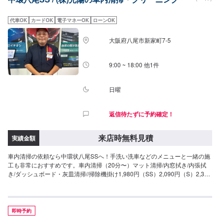
代車OK
カードOK
電子マネーOK
ローンOK
大阪府八尾市新家町7-5
9:00 ~ 18:00 他1件
日曜
返信待たずに予約確定！
来店時無料見積
実績金額
車内清掃の依頼なら中環状八尾SSへ！手洗い洗車などのメニューと一緒の施
工も非常におすすめです。車内清掃（20分〜）マット清掃/内窓拭き/内張拭
き/ダッシュボード・灰皿清掃//掃除機掛け1,980円（SS）2,090円（S）2,310
円（M）2,640円（L）3,080円（LL）3,520円（XL）車内まるごとクリーニン
グ（半日）中古車を買った時やお車を譲るときに42,800円（SS）47,300円
（S）51,900円（M）55,300円（L）60,800円（LL）71,100円（XL）シート
クリーニング（30分〜）シートの汚れとシミをしっかり落とします6,240円
即時予約
（1席）12,150円（2席）23,790円（3席）35,740円（6席）