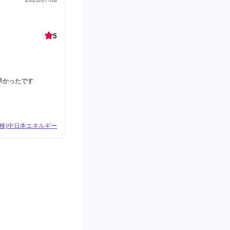
5
。
早かったです
 (株)中日本エネルギー