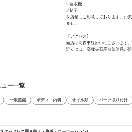
✅自販機

✅椅子

を店舗にご用意しております。お気
ませ。

【アクセス】

当店は高森東線沿いにございます。

近くには、高蔵寺石尾台郵便局が近
ニュー一覧
一般整備
ボディ・内装
オイル類
パーツ取り付け
(スタッドレス履き替え・脱着・ローテーション)