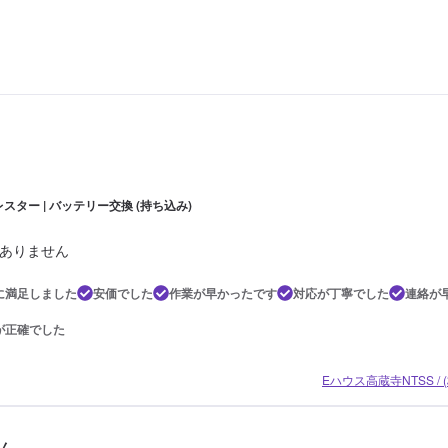
スター | バッテリー交換 (持ち込み)
ありません
に満足しました
安価でした
作業が早かったです
対応が丁寧でした
連絡が
が正確でした
Eハウス高蔵寺NTSS /
ん