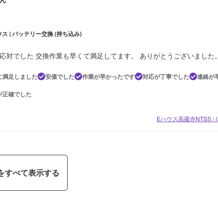
ス | バッテリー交換 (持ち込み)
応対でした 交換作業も早くて満足してます。 ありがとうございました
に満足しました
安価でした
作業が早かったです
対応が丁寧でした
連絡が
が正確でした
Eハウス高蔵寺NTSS /
をすべて表示する