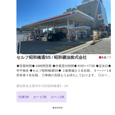
セルフ昭和橋通SS / 昭和礦油株式会社
4.8
(
7
件)
◆営業時間◆ 24時間営業 ◆作業受付時間◆ 9:00〜17:00 ◆定休日◆
年中無休 ◆セルフ昭和橋通SS◆ ２級整備士２名在籍。 キーパー１級
所有者４名在籍。 ◎車検の見積もりお待ちしております。 ◎カーコ
ーティングも資格所有者が多数在籍しています。 私たちに安心してお
任せください！ ◆アクセス◆ 当店は国道1号線沿いにございます。 ま
愛知県名古屋市中川区昭和橋通3－24
た、昭和橋通3交差点の近く「エネオス オブリステーション昭和橋
SS」の横にございます。
代車OK
カードOK
ローンOK