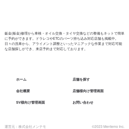
鈑金(板金)修理から車検・オイル交換・タイヤ交換などの整備もネットで簡単
に予約ができます。ドラレコやETCのパーツ持ち込み対応店舗も掲載中。
日々の洗車から、アライメント調整といったマニアックな作業まで対応可能
な店舗探しができ、来店予約まで対応しております。
ホーム
店舗を探す
会社概要
店舗様向け管理画面
SV様向け管理画面
お問い合わせ
運営元：株式会社メンテモ
©2023 Mentemo Inc.