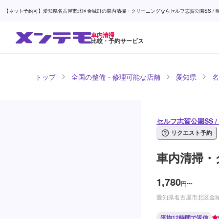
【ネット予約可】愛知県名古屋市北区金城町の車内清掃・クリーニングならセルフ志賀公園SS / 昭
車内清掃
比較・予約サービス
トップ
全国の整備・修理可能な店舗
愛知県
名
セルフ志賀公園SS 
リクエスト予約
車内清掃・
1,780
円
〜
愛知県名古屋市北区金城
平均12時間で返信