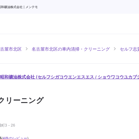
和礦油株式会社 | メンテモ
古屋市北区
名古屋市北区の車内清掃・クリーニング
セルフ志賀
/ 昭和礦油株式会社 (セルフシガコウエンエスエス / ショウワコウユカブ
クリーニング
町3－26
5
(
4
件のレビュー
)