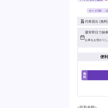
カードOK
ロ
代車貸出 (無料
通常即日で納
お車をお預かりし
便利
無
料
<目安金額>
