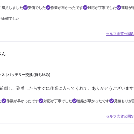
に満足しました
安価でした
作業が早かったです
対応が丁寧でした
連絡が
が正確でした
セルフ志賀公園SS
さん
ス | バッテリー交換 (持ち込み)
前倒し、到着したらすぐに作業に入ってくれて、ありがとうございます
た
作業が早かったです
対応が丁寧でした
連絡が早かったです
見積もりが
セルフ志賀公園SS