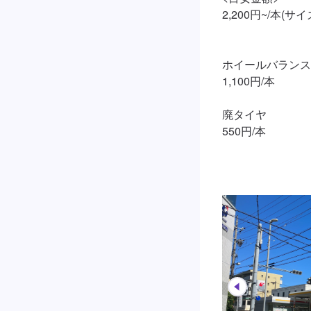
2,200円~/本(サ
ホイールバランス

1,100円/本

廃タイヤ

550円/本