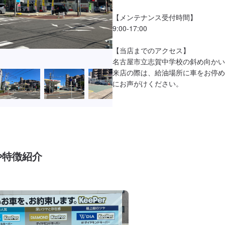
【メンテナンス受付時間】

9:00-17:00

【当店までのアクセス】

名古屋市立志賀中学校の斜め向かい
来店の際は、給油場所に車をお停め
にお声がけください。

や特徴紹介