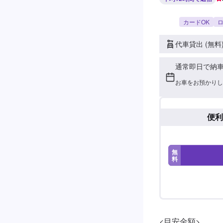
カードOK
ロ
代車貸出 (無料
通常即日で納
お車をお預かりし
便利
無
料
<目安金額>
